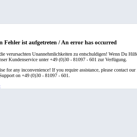
n Fehler ist aufgetreten / An error has occurred
 die verursachten Unannehmlichkeiten zu entschuldigen! Wenn Du Hilfe
unser Kundenservice unter +49 (0)30 - 81097 - 601 zur Verfügung.
se for any inconvenience! If you require assistance, please contact our
upport on +49 (0)30 - 81097 - 601.
e