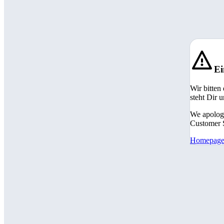
Ei
Wir bitten
steht Dir 
We apologi
Customer S
Homepag