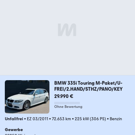
BMW 335i Touring M-Paket/U-
FREI/2.HAND/STHZ/PANO/KEY
29.990 €
Ohne Bewertung
Unfallfrei
•
EZ 03/2011
•
72.653 km
•
225 kW (306 PS)
•
Benzin
Gewerbe