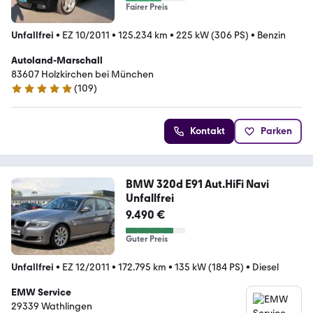
Fairer Preis
Unfallfrei
•
EZ 10/2011
•
125.234 km
•
225 kW (306 PS)
•
Benzin
Autoland-Marschall
83607 Holzkirchen bei München
(
109
)
4.8 Sterne
Kontakt
Parken
BMW 320d E91 Aut.HiFi Navi
Unfallfrei
9.490 €
Guter Preis
Unfallfrei
•
EZ 12/2011
•
172.795 km
•
135 kW (184 PS)
•
Diesel
EMW Service
29339 Wathlingen