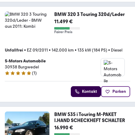
BMW 320 3 Touring 320d/Leder
11.499 €
Fairer Preis
Unfallfrei
•
EZ 09/2011
•
142.000 km
•
135 kW (184 PS)
•
Diesel
S-Motors Automobile
30938 Burgwedel
(
1
)
5 Sterne
Kontakt
Parken
BMW 535 i Touring M-PAKET
I.HAND SCHECKHEFT SCHALTER
16.990 €