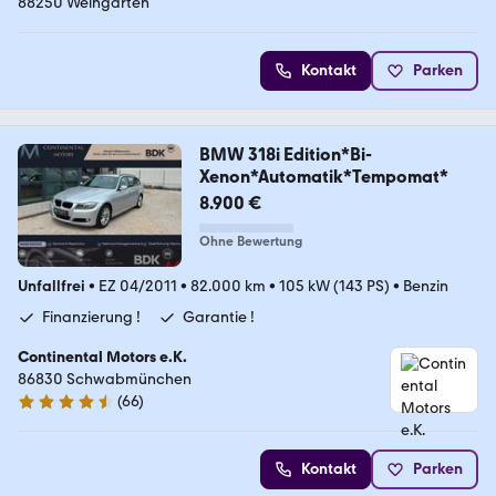
88250 Weingarten
Kontakt
Parken
BMW 318i Edition*Bi-
Xenon*Automatik*Tempomat*
8.900 €
Ohne Bewertung
Unfallfrei
•
EZ 04/2011
•
82.000 km
•
105 kW (143 PS)
•
Benzin
Finanzierung !
Garantie !
Continental Motors e.K.
86830 Schwabmünchen
(
66
)
4.5 Sterne
Kontakt
Parken