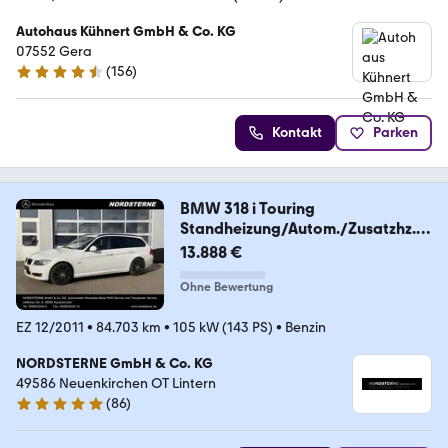
Autohaus Kühnert GmbH & Co. KG
07552 Gera
(
156
)
4.5 Sterne
Kontakt
Parken
BMW 318 i Touring
Standheizung/Autom./Zusatzhz./
BC
13.888 €
Ohne Bewertung
EZ 12/2011
•
84.703 km
•
105 kW (143 PS)
•
Benzin
NORDSTERNE GmbH & Co. KG
49586 Neuenkirchen OT Lintern
(
86
)
4.8 Sterne