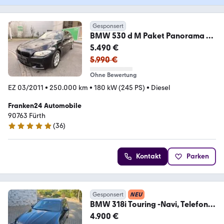
Gesponsert
BMW 530 d M Paket Panorama Bi
Xenon Navi
5.490 €
5.990 €
Ohne Bewertung
EZ 03/2011
•
250.000 km
•
180 kW (245 PS)
•
Diesel
Franken24 Automobile
90763 Fürth
(
36
)
4.8 Sterne
Kontakt
Parken
Gesponsert
NEU
BMW 318i Touring -Navi, Telefon,
Panorama Dach etc.
4.900 €