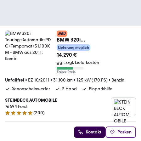
NEU
BMW 320i
Touring+Automatik+PDC+Tempo
Lieferung möglich
mat+31.100KM
14.290 €
ggf. zzgl. Lieferkosten
Fairer Preis
Unfallfrei
•
EZ 10/2011
•
31.100 km
•
125 kW (170 PS)
•
Benzin
Xenonscheinwerfer
2 Hand
Einparkhilfe
STEINBECK AUTOMOBILE
76694 Forst
(
200
)
4.8 Sterne
Kontakt
Parken