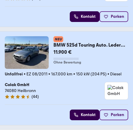
5 Sterne
Kontakt
Parken
NEU
BMW 525d Touring Auto. Leder
Xenon Navi Prof.2.Hand
11.900 €
Ohne Bewertung
Unfallfrei
•
EZ 08/2011
•
167.000 km
•
150 kW (204 PS)
•
Diesel
Colak GmbH
74080 Heilbronn
(
44
)
4.6 Sterne
Kontakt
Parken