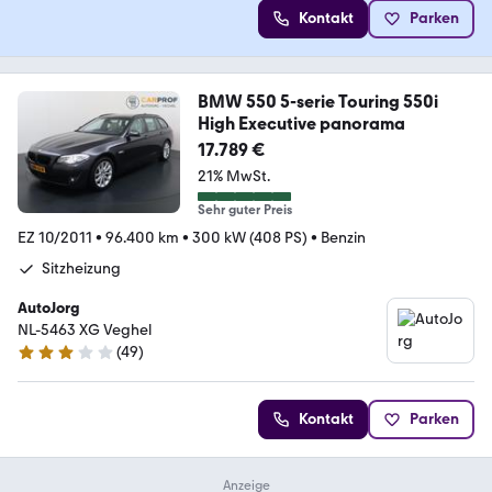
Kontakt
Parken
BMW 550 5-serie Touring 550i
High Executive panorama
17.789 €
21% MwSt.
Sehr guter Preis
EZ 10/2011
•
96.400 km
•
300 kW (408 PS)
•
Benzin
Sitzheizung
AutoJorg
NL-5463 XG Veghel
(
49
)
3.1 Sterne
Kontakt
Parken