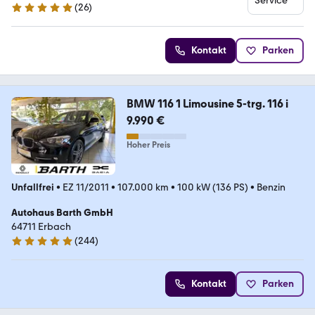
(
26
)
5 Sterne
Kontakt
Parken
BMW 116 1 Limousine 5-trg. 116 i
9.990 €
Hoher Preis
Unfallfrei
•
EZ 11/2011
•
107.000 km
•
100 kW (136 PS)
•
Benzin
Autohaus Barth GmbH
64711 Erbach
(
244
)
5 Sterne
Kontakt
Parken