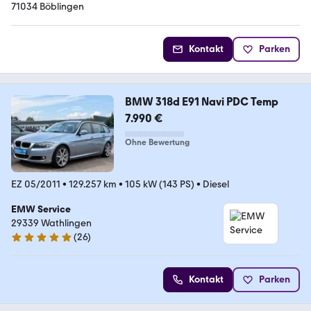
71034 Böblingen
Kontakt
Parken
BMW 318d E91 Navi PDC Temp
7.990 €
Ohne Bewertung
EZ 05/2011
•
129.257 km
•
105 kW (143 PS)
•
Diesel
EMW Service
29339 Wathlingen
(
26
)
5 Sterne
Kontakt
Parken