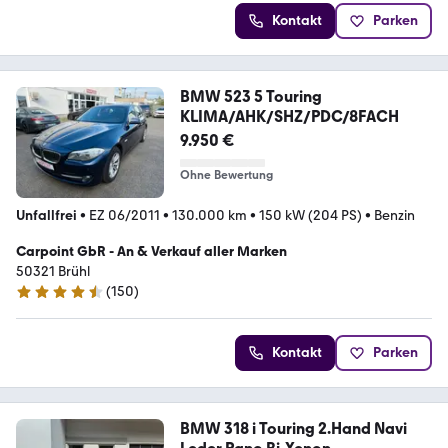
Kontakt
Parken
BMW 523 5 Touring
KLIMA/AHK/SHZ/PDC/8FACH
9.950 €
Ohne Bewertung
Unfallfrei
•
EZ 06/2011
•
130.000 km
•
150 kW (204 PS)
•
Benzin
Carpoint GbR - An & Verkauf aller Marken
50321 Brühl
(
150
)
4.5 Sterne
Kontakt
Parken
BMW 318 i Touring 2.Hand Navi