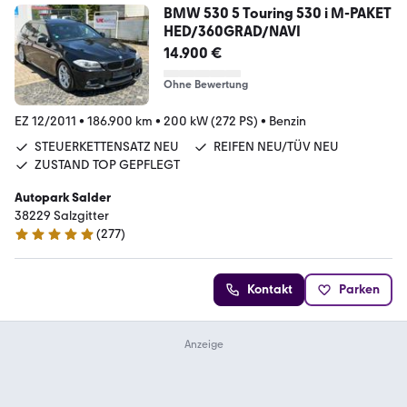
BMW 530 5 Touring 530 i M-PAKET
HED/360GRAD/NAVI
14.900 €
Ohne Bewertung
EZ 12/2011
•
186.900 km
•
200 kW (272 PS)
•
Benzin
STEUERKETTENSATZ NEU
REIFEN NEU/TÜV NEU
ZUSTAND TOP GEPFLEGT
Autopark Salder
38229 Salzgitter
(
277
)
5 Sterne
Kontakt
Parken