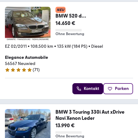
NEU
BMW 520 d
Touring/Scheckheft/1.Hand/Gara
14.650 €
ntie/Ahk.
Ohne Bewertung
EZ 02/2011
•
108.500 km
•
135 kW (184 PS)
•
Diesel
Elegance Automobile
56567 Neuwied
(
71
)
4.8 Sterne
Kontakt
Parken
BMW 3 Touring 330i Aut xDrive
Navi Xenon Leder
13.990 €
Ohne Bewertung