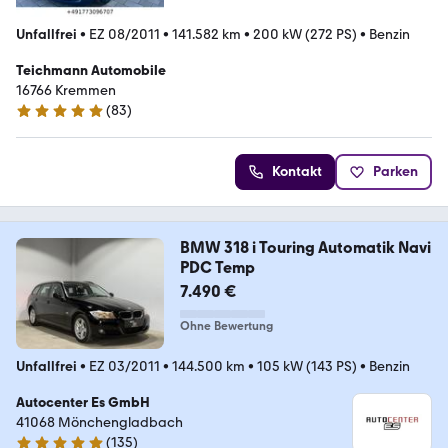
Unfallfrei
•
EZ 08/2011
•
141.582 km
•
200 kW (272 PS)
•
Benzin
Teichmann Automobile
16766 Kremmen
(
83
)
4.8 Sterne
Kontakt
Parken
BMW 318 i Touring Automatik Navi
PDC Temp
7.490 €
Ohne Bewertung
Unfallfrei
•
EZ 03/2011
•
144.500 km
•
105 kW (143 PS)
•
Benzin
Autocenter Es GmbH
41068 Mönchengladbach
(
135
)