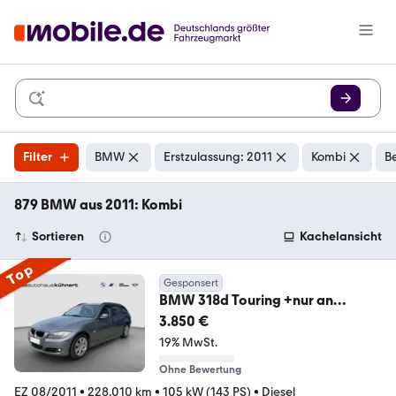
Filter
BMW
Erstzulassung: 2011
Kombi
B
879 BMW aus 2011: Kombi
Sortieren
Kachelansicht
Top
Gesponsert
BMW 318d Touring +nur an
Händler/Export+
3.850 €
19% MwSt.
Ohne Bewertung
EZ 08/2011
•
228.010 km
•
105 kW (143 PS)
•
Diesel