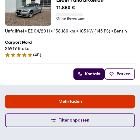
Leder Pano Bi-Xenon
11.880 €
Ohne Bewertung
Unfallfrei
•
EZ 04/2011
•
138.180 km
•
105 kW (143 PS)
•
Benzin
Carport Nord
26919 Brake
(
40
)
4.9 Sterne
Kontakt
Parken
Mehr laden
Filter anpassen