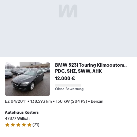
BMW 523i Touring Klimaautom.,
PDC, SHZ, SWW, AHK
12.000 €
Ohne Bewertung
EZ 04/2011
•
138.593 km
•
150 kW (204 PS)
•
Benzin
Autohaus Kösters
47877 Willich
(
71
)
4.8 Sterne