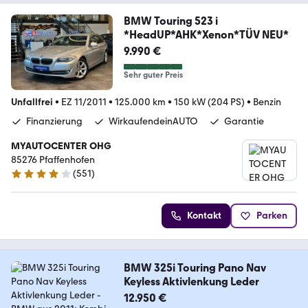
BMW Touring 523 i
*HeadUP*AHK*Xenon*TÜV NEU*
9.990 €
Sehr guter Preis
Unfallfrei
•
EZ 11/2011
•
125.000 km
•
150 kW (204 PS)
•
Benzin
Finanzierung
WirkaufendeinAUTO
Garantie
MYAUTOCENTER OHG
85276 Pfaffenhofen
(
551
)
4.2 Sterne
Kontakt
Parken
BMW 325i Touring Pano Nav
Keyless Aktivlenkung Leder
12.950 €