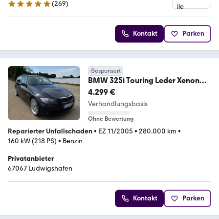
(
269
)
4.9 Sterne
Kontakt
Parken
Gesponsert
BMW 325i Touring Leder Xenon
Alu TÜV
4.299 €
Verhandlungsbasis
Ohne Bewertung
Reparierter Unfallschaden
•
EZ 11/2005
•
280.000 km
•
160 kW (218 PS)
•
Benzin
Privatanbieter
67067 Ludwigshafen
Kontakt
Parken