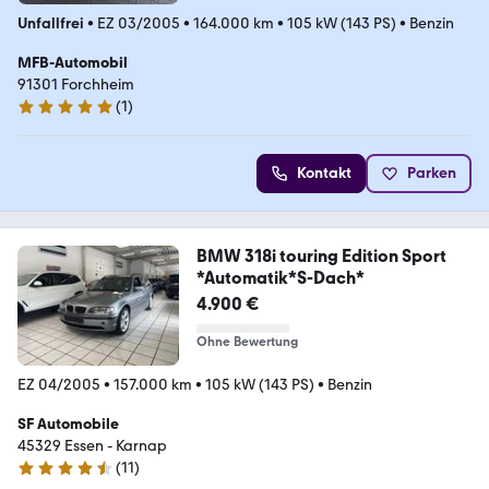
Unfallfrei
•
EZ 03/2005
•
164.000 km
•
105 kW (143 PS)
•
Benzin
MFB-Automobil
91301 Forchheim
(
1
)
5 Sterne
Kontakt
Parken
BMW 318i touring Edition Sport
*Automatik*S-Dach*
4.900 €
Ohne Bewertung
EZ 04/2005
•
157.000 km
•
105 kW (143 PS)
•
Benzin
SF Automobile
45329 Essen - Karnap
(
11
)
4.7 Sterne