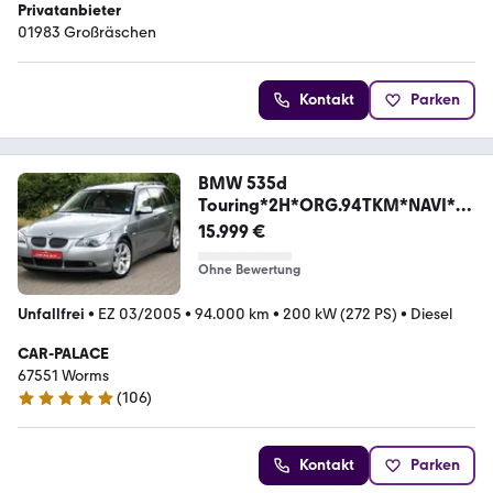
Privatanbieter
01983 Großräschen
Kontakt
Parken
BMW 535d
Touring*2H*ORG.94TKM*NAVI*LE
DER*XENON*PANO*
15.999 €
Ohne Bewertung
Unfallfrei
•
EZ 03/2005
•
94.000 km
•
200 kW (272 PS)
•
Diesel
CAR-PALACE
67551 Worms
(
106
)
5 Sterne
Kontakt
Parken