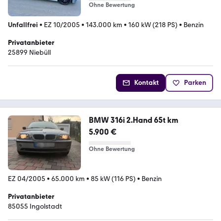
Ohne Bewertung
Unfallfrei
•
EZ 10/2005
•
143.000 km
•
160 kW (218 PS)
•
Benzin
Privatanbieter
25899 Niebüll
Kontakt
Parken
BMW 316i 2.Hand 65t km
5.900 €
Ohne Bewertung
EZ 04/2005
•
65.000 km
•
85 kW (116 PS)
•
Benzin
Privatanbieter
85055 Ingolstadt