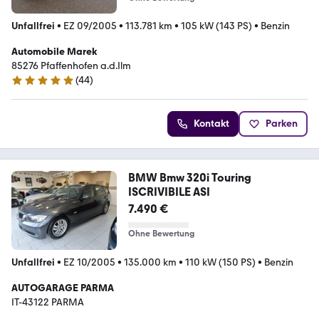
Unfallfrei
•
EZ 09/2005
•
113.781 km
•
105 kW (143 PS)
•
Benzin
Automobile Marek
85276 Pfaffenhofen a.d.Ilm
(
44
)
5 Sterne
Kontakt
Parken
BMW Bmw 320i Touring
ISCRIVIBILE ASI
7.490 €
Ohne Bewertung
Unfallfrei
•
EZ 10/2005
•
135.000 km
•
110 kW (150 PS)
•
Benzin
AUTOGARAGE PARMA
IT-43122 PARMA