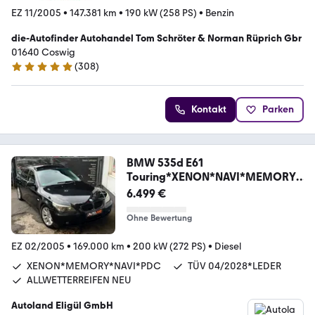
EZ 11/2005
•
147.381 km
•
190 kW (258 PS)
•
Benzin
die-Autofinder Autohandel Tom Schröter & Norman Rüprich Gbr
01640 Coswig
(
308
)
4.9 Sterne
Kontakt
Parken
BMW 535d E61
Touring*XENON*NAVI*MEMORY*
TEMPO*PDC*SZH
6.499 €
Ohne Bewertung
EZ 02/2005
•
169.000 km
•
200 kW (272 PS)
•
Diesel
XENON*MEMORY*NAVI*PDC
TÜV 04/2028*LEDER
ALLWETTERREIFEN NEU
Autoland Eligül GmbH