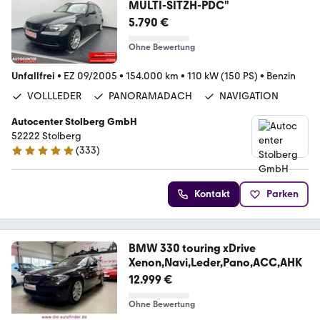
MULTI-SITZH-PDC"
5.790 €
Ohne Bewertung
Unfallfrei
•
EZ 09/2005
•
154.000 km
•
110 kW (150 PS)
•
Benzin
VOLLLEDER
PANORAMADACH
NAVIGATION
Autocenter Stolberg GmbH
52222 Stolberg
(
333
)
4.9 Sterne
Kontakt
Parken
BMW 330 touring xDrive
Xenon,Navi,Leder,Pano,ACC,AHK
12.999 €
Ohne Bewertung