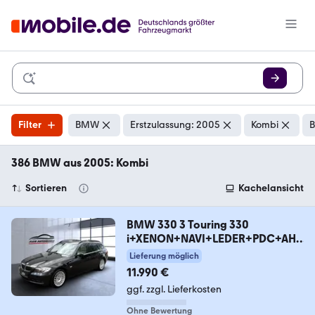
Filter
BMW
Erstzulassung: 2005
Kombi
B
386 BMW aus 2005: Kombi
Sortieren
Kachelansicht
BMW 330 3 Touring 330
i+XENON+NAVI+LEDER+PDC+AHK
+ALU
Lieferung möglich
11.990 €
ggf. zzgl. Lieferkosten
Ohne Bewertung