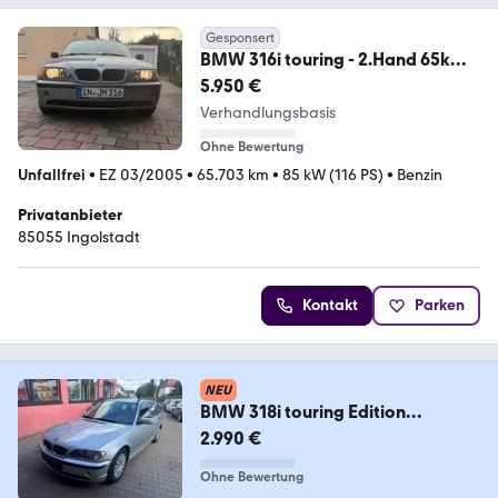
Gesponsert
BMW 316i touring - 2.Hand 65k
Kilometer TüV neu
5.950 €
Verhandlungsbasis
Ohne Bewertung
Unfallfrei
•
EZ 03/2005
•
65.703 km
•
85 kW (116 PS)
•
Benzin
Privatanbieter
85055 Ingolstadt
Kontakt
Parken
NEU
BMW 318i touring Edition
Exclusive
2.990 €
Ohne Bewertung