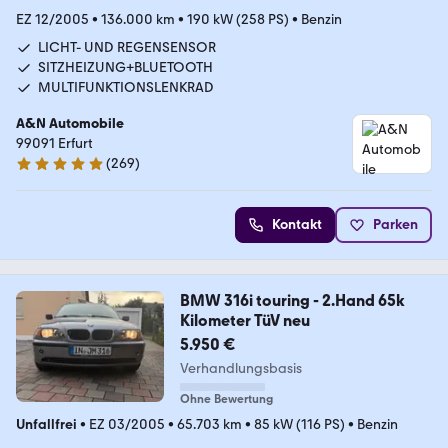
EZ 12/2005
•
136.000 km
•
190 kW (258 PS)
•
Benzin
LICHT- UND REGENSENSOR
SITZHEIZUNG+BLUETOOTH
MULTIFUNKTIONSLENKRAD
A&N Automobile
99091 Erfurt
(
269
)
4.9 Sterne
Kontakt
Parken
BMW 316i touring - 2.Hand 65k
Kilometer TüV neu
5.950 €
Verhandlungsbasis
Ohne Bewertung
Unfallfrei
•
EZ 03/2005
•
65.703 km
•
85 kW (116 PS)
•
Benzin