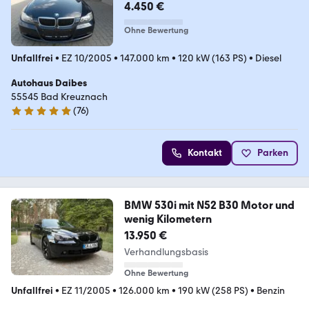
/ TÜV NEU
4.450 €
Ohne Bewertung
Unfallfrei
•
EZ 10/2005
•
147.000 km
•
120 kW (163 PS)
•
Diesel
Autohaus Daibes
55545 Bad Kreuznach
(
76
)
5 Sterne
Kontakt
Parken
BMW 530i mit N52 B30 Motor und
wenig Kilometern
13.950 €
Verhandlungsbasis
Ohne Bewertung
Unfallfrei
•
EZ 11/2005
•
126.000 km
•
190 kW (258 PS)
•
Benzin