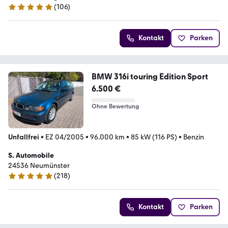
(
106
)
5 Sterne
Kontakt
Parken
BMW 316i touring Edition Sport
6.500 €
Ohne Bewertung
Unfallfrei
•
EZ 04/2005
•
96.000 km
•
85 kW (116 PS)
•
Benzin
S. Automobile
24536 Neumünster
(
218
)
4.9 Sterne
Kontakt
Parken