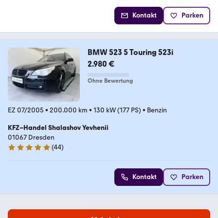
Kontakt
Parken
BMW 523 5 Touring 523i
2.980 €
Ohne Bewertung
EZ 07/2005
•
200.000 km
•
130 kW (177 PS)
•
Benzin
KFZ–Handel Shalashov Yevhenii
01067 Dresden
(
44
)
5 Sterne
Kontakt
Parken