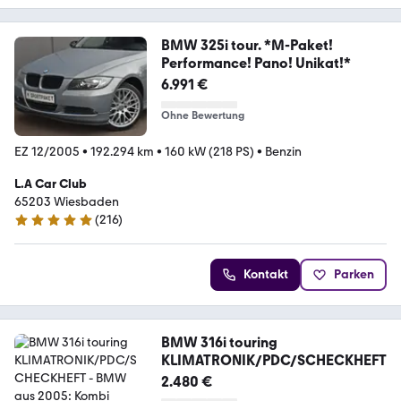
BMW 325i tour. *M-Paket!
Performance! Pano! Unikat!*
6.991 €
Ohne Bewertung
EZ 12/2005
•
192.294 km
•
160 kW (218 PS)
•
Benzin
L.A Car Club
65203 Wiesbaden
(
216
)
4.8 Sterne
Kontakt
Parken
BMW 316i touring
KLIMATRONIK/PDC/SCHECKHEFT
2.480 €