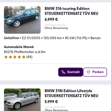
BMW 316 touring Edition
STEUERKETTENSATZ TÜV NEU
6.999 €
Ohne Bewertung
Unfallfrei
•
EZ 01/2005
•
105.000 km
•
85 kW (116 PS)
•
Benzin
Automobile Marek
85276 Pfaffenhofen a.d.Ilm
(
44
)
5 Sterne
Kontakt
Parken
BMW 318i Edition Lifestyle
STEUERKETTENSATZ TÜV NEU
5.999 €
Ohne Bewertung