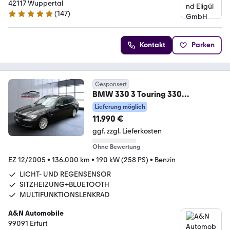
42117 Wuppertal
(
147
)
4.9 Sterne
Kontakt
Parken
Gesponsert
BMW 330 3 Touring 330
i+XENON+NAVI+LEDER+PDC+AHK
Lieferung möglich
+ALU
11.990 €
ggf. zzgl. Lieferkosten
Ohne Bewertung
EZ 12/2005
•
136.000 km
•
190 kW (258 PS)
•
Benzin
LICHT- UND REGENSENSOR
SITZHEIZUNG+BLUETOOTH
MULTIFUNKTIONSLENKRAD
A&N Automobile
99091 Erfurt