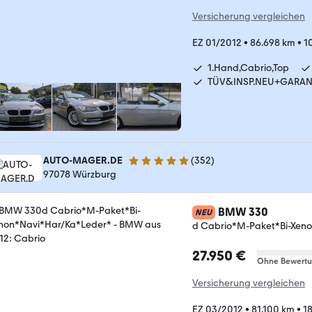
Versicherung vergleichen
EZ 01/2012
•
86.698 km
•
1
1.Hand,Cabrio,Top
TÜV&INSP.NEU+GARAN
AUTO-MAGER.DE
(
352
)
5 Sterne
97078 Würzburg
BMW 330
NEU
d Cabrio*M-Paket*Bi-Xen
27.950 €
Ohne Bewert
Versicherung vergleichen
EZ 03/2012
•
81.100 km
•
1