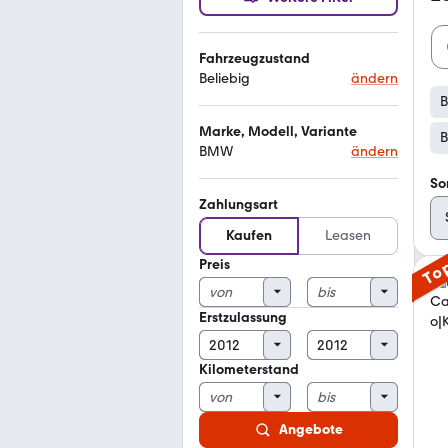
Fahrzeugzustand
Beliebig
ändern
Marke, Modell, Variante
B
BMW
ändern
So
Zahlungsart
Kaufen
Leasen
Preis
To
Erstzulassung
Kilometerstand
Angebote