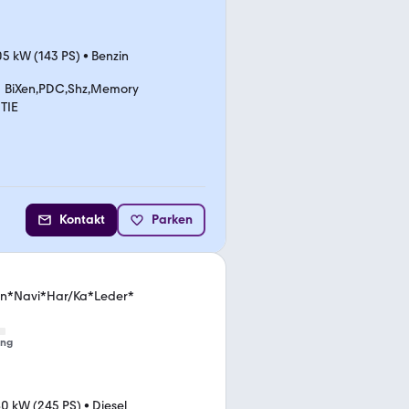
05 kW (143 PS)
•
Benzin
BiXen,PDC,Shz,Memory
TIE
Kontakt
Parken
on*Navi*Har/Ka*Leder*
ung
80 kW (245 PS)
•
Diesel