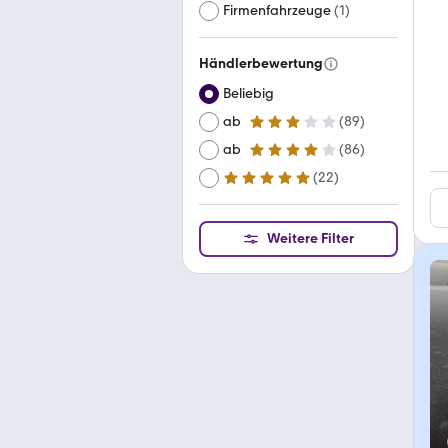
Firmenfahrzeuge
(
1
)
Händlerbewertung
Beliebig
ab
(
89
)
3 Sterne
ab
(
86
)
4 Sterne
(
22
)
ab
5 Sterne
Weitere Filter