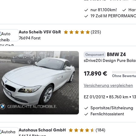
nur 81.100km!
Har
19 Zoll M PERFORMANC
Auto Scheib VSV GbR
(
225
)
5 Sterne
76694 Forst
BMW Z4
Gesponsert
sDrive20i Design Pure Bal
17.890 €
Ohne Bewert
Versicherung vergleichen
EZ 01/2012
•
85.760 km
•
1
Sportsitze/Sitzheizung
Fernlichtassistent
Autohaus Schaal GmbH
(
184
)
4.5 Sterne