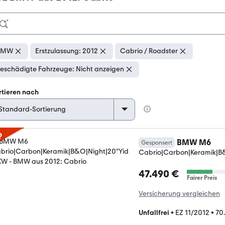
BMW
Erstzulassung: 2012
Cabrio / Roadster
eschädigte Fahrzeuge: Nicht anzeigen
rtieren nach
p
BMW M6
Gesponsert
Cabrio|Carbon|Keramik|B
47.490 €
Fairer Preis
Versicherung vergleichen
Unfallfrei
•
EZ 11/2012
•
70