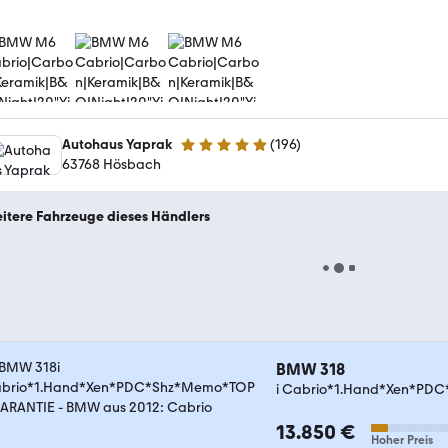
Autohaus Yaprak
(
196
)
4.8 Sterne
63768 Hösbach
itere Fahrzeuge dieses Händlers
BMW 318
i Cabrio*1.Hand*Xen*P
13.850 €
Hoher Preis