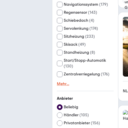
Navigationssystem
(
179
)
Regensensor
(
143
)
Schiebedach
(
4
)
Servolenkung
(
174
)
Sitzheizung
(
233
)
Skisack
(
49
)
Standheizung
(
8
)
Start/Stopp-Automatik
(
130
)
Zentralverriegelung
(
176
)
Mehr
...
NL
Anbieter
Beliebig
Händler
(
105
)
Privatanbieter
(
156
)