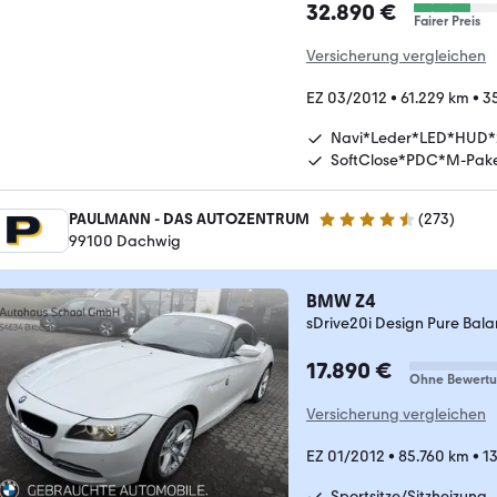
32.890 €
Fairer Preis
Versicherung vergleichen
EZ 03/2012
•
61.229 km
•
3
Navi*Leder*LED*HUD*
SoftClose*PDC*M-Pak
PAULMANN - DAS AUTOZENTRUM
(
273
)
4.5 Sterne
99100 Dachwig
BMW Z4
sDrive20i Design Pure Bal
17.890 €
Ohne Bewert
Versicherung vergleichen
EZ 01/2012
•
85.760 km
•
1
Sportsitze/Sitzheizung