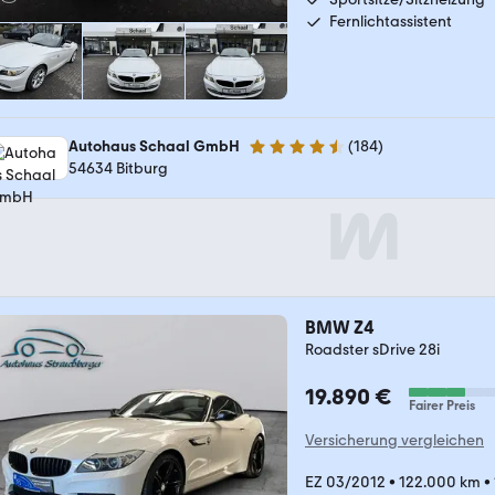
Fernlichtassistent
Autohaus Schaal GmbH
(
184
)
4.5 Sterne
54634 Bitburg
BMW Z4
Roadster sDrive 28i
19.890 €
Fairer Preis
Versicherung vergleichen
EZ 03/2012
•
122.000 km
•