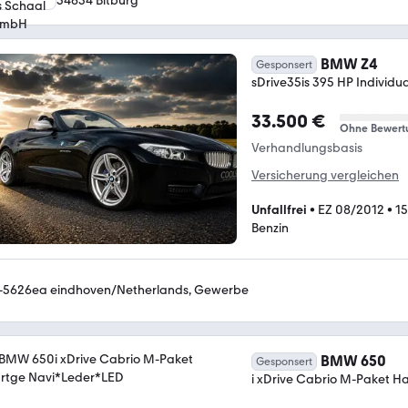
54634 Bitburg
BMW Z4
Gesponsert
sDrive35is 395 HP Individual
33.500 €
Ohne Bewert
Verhandlungsbasis
Versicherung vergleichen
Unfallfrei
•
EZ 08/2012
•
1
Benzin
-5626ea eindhoven/Netherlands, Gewerbe
BMW 650
Gesponsert
i xDrive Cabrio M-Paket H