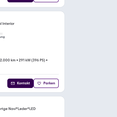
 Interior
ung
52.000 km
•
291 kW (396 PS)
•
Kontakt
Parken
artge Navi*Leder*LED