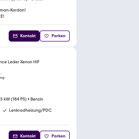
man-Kardon!
E!
Kontakt
Parken
ance Leder Xenon HiF
ung
35 kW (184 PS)
•
Benzin
Lenkradheizung/PDC
Kontakt
Parken