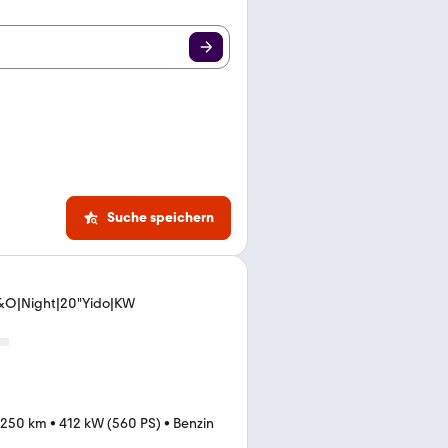
Suche speichern
&O|Night|20"Yido|KW
.250 km
•
412 kW (560 PS)
•
Benzin