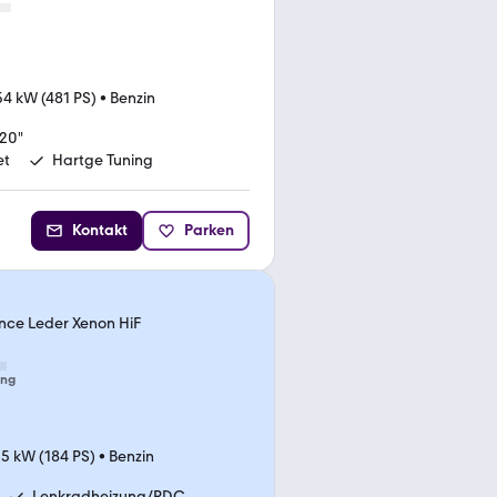
54 kW (481 PS)
•
Benzin
20"
et
Hartge Tuning
Kontakt
Parken
ance Leder Xenon HiF
ung
35 kW (184 PS)
•
Benzin
Lenkradheizung/PDC