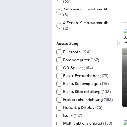
(
65
)
3-Zonen-Klimaautomatik
(
5
)
4-Zonen-Klimaautomatik
(
2
)
Ausstattung
Bluetooth
(
194
)
Bordcomputer
(
167
)
CD-Spieler
(
154
)
Elektr. Fensterheber
(
173
)
Elektr. Seitenspiegel
(
175
)
Elektr. Sitzeinstellung
(
106
)
Freisprecheinrichtung
(
183
)
Head-Up Display
(
25
)
Isofix
(
147
)
Multifunktionslenkrad
(
168
)