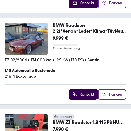
Kontakt
Parken
BMW Roadster
2.2i*Xenon*Leder*Klima*TüvNeu*
el.Dach
9.999 €
Ohne Bewertung
EZ 02/2004
•
174.000 km
•
125 kW (170 PS)
•
Benzin
MB Automobile Buxtehude
21614 Buxtehude
Kontakt
Parken
Gesponsert
BMW Z3 Roadster 1.8 115 PS HU
neu Leder Dach neu!!!
7.990 €