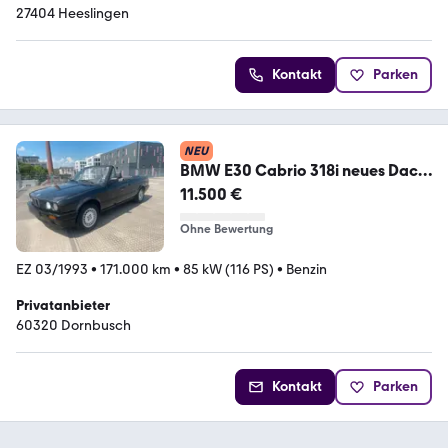
27404 Heeslingen
Kontakt
Parken
NEU
BMW E30 Cabrio 318i neues Dach,
mit Hardto...
11.500 €
Ohne Bewertung
EZ 03/1993
•
171.000 km
•
85 kW (116 PS)
•
Benzin
Privatanbieter
60320 Dornbusch
Kontakt
Parken