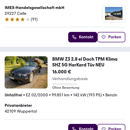
IMEX-Handelsgesellschaft mbH
29227 Celle
(
91
)
4.1 Sterne
Kontakt
Parken
BMW Z3 2.8 el Dach TPM Klima
SHZ 5G HarKard Tüv NEU
16.000 €
Verhandlungsbasis
Ohne Bewertung
Unfallfrei
•
EZ 02/2000
•
99.851 km
•
142 kW (193 PS)
•
Benzin
Privatanbieter
42109 Wuppertal
Kontakt
Parken