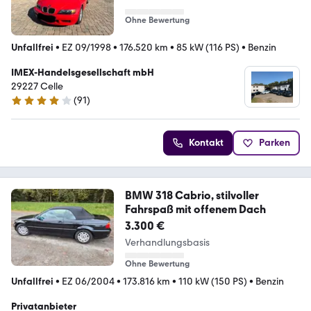
Ohne Bewertung
Unfallfrei
•
EZ 09/1998
•
176.520 km
•
85 kW (116 PS)
•
Benzin
IMEX-Handelsgesellschaft mbH
29227 Celle
(
91
)
4.1 Sterne
Kontakt
Parken
BMW 318 Cabrio, stilvoller
Fahrspaß mit offenem Dach
3.300 €
Verhandlungsbasis
Ohne Bewertung
Unfallfrei
•
EZ 06/2004
•
173.816 km
•
110 kW (150 PS)
•
Benzin
Privatanbieter