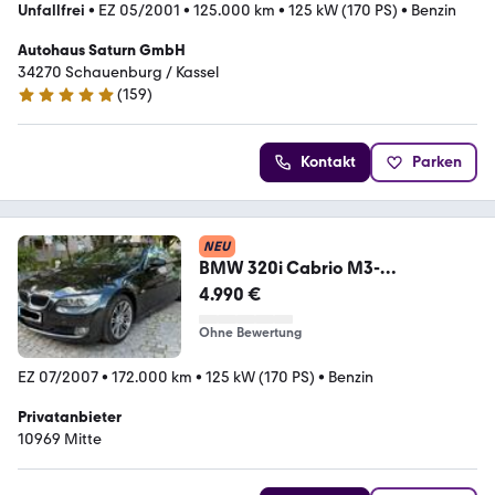
Unfallfrei
•
EZ 05/2001
•
125.000 km
•
125 kW (170 PS)
•
Benzin
Autohaus Saturn GmbH
34270 Schauenburg / Kassel
(
159
)
4.9 Sterne
Kontakt
Parken
NEU
BMW 320i Cabrio M3-
Felgen*El.Dach*Keyless...
4.990 €
Ohne Bewertung
EZ 07/2007
•
172.000 km
•
125 kW (170 PS)
•
Benzin
Privatanbieter
10969 Mitte