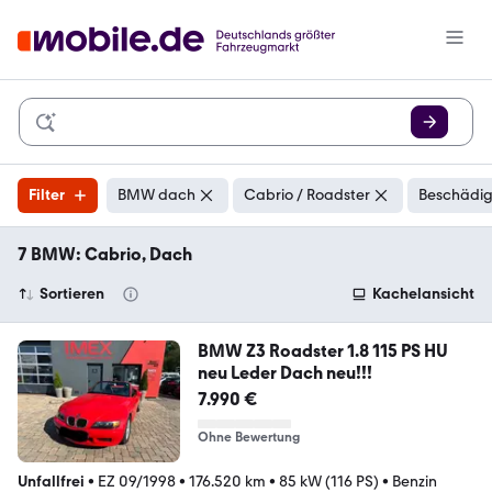
Filter
BMW dach
Cabrio / Roadster
Beschädig
7 BMW: Cabrio, Dach
Sortieren
Kachelansicht
BMW Z3 Roadster 1.8 115 PS HU
neu Leder Dach neu!!!
7.990 €
Ohne Bewertung
Unfallfrei
•
EZ 09/1998
•
176.520 km
•
85 kW (116 PS)
•
Benzin