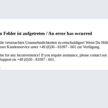
n Fehler ist aufgetreten / An error has occurred
 die verursachten Unannehmlichkeiten zu entschuldigen! Wenn Du Hilfe
unser Kundenservice unter +49 (0)30 - 81097 - 601 zur Verfügung.
se for any inconvenience! If you require assistance, please contact our
upport on +49 (0)30 - 81097 - 601.
e