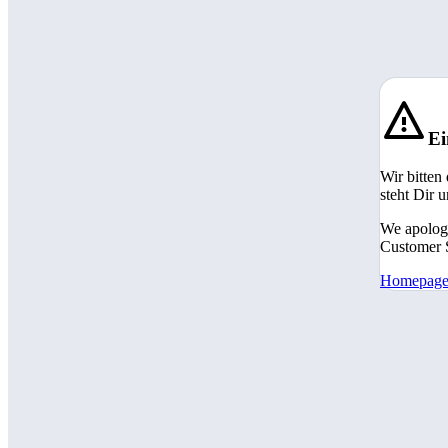
Ei
Wir bitten
steht Dir 
We apologi
Customer S
Homepag