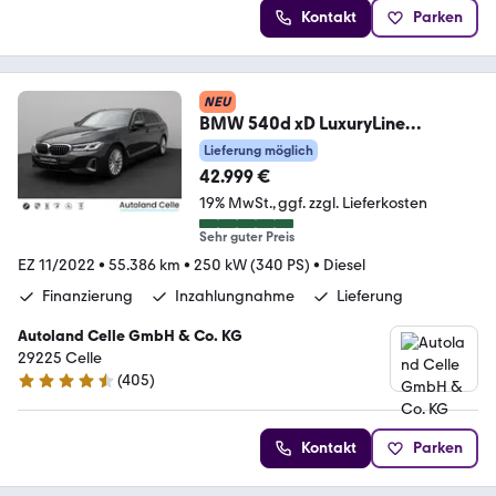
Kontakt
Parken
NEU
BMW 540d xD LuxuryLine
Panorama Laser Kamera HUD H/K
Lieferung möglich
42.999 €
19% MwSt.
ggf. zzgl. Lieferkosten
Sehr guter Preis
EZ 11/2022
•
55.386 km
•
250 kW (340 PS)
•
Diesel
Finanzierung
Inzahlungnahme
Lieferung
Autoland Celle GmbH & Co. KG
29225 Celle
(
405
)
4.4 Sterne
Kontakt
Parken