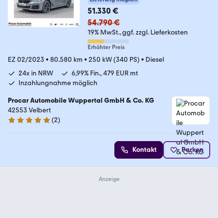
51.330 €
54.790 €
19% MwSt.
ggf. zzgl. Lieferkosten
Erhöhter Preis
EZ 02/2023
•
80.580 km
•
250 kW (340 PS)
•
Diesel
24x in NRW
6,99% Fin., 479 EUR mt
Inzahlungnahme möglich
Procar Automobile Wuppertal GmbH & Co. KG
42553 Velbert
(
2
)
5 Sterne
Kontakt
Parken