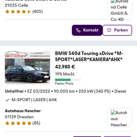
29225 Celle
(
405
)
4.4 Sterne
Kontakt
Parken
BMW 540d Touring xDrive *M-
SPORT*LASER*KAMERA*AHK*
42.980 €
19% MwSt.
Fairer Preis
Unfallfrei
•
EZ 03/2022
•
90.000 km
•
250 kW (340 PS)
•
Diesel
M-SPORT | LASER | AHK
Autohaus Hescher
01139 Dresden
(
85
)
5 Sterne