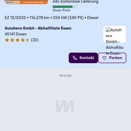
inkl. kostenlose Lieferung
Guter Preis
EZ 12/2020
•
116.278 km
•
250 kW (340 PS)
•
Diesel
Autohero Gmbh - Abholfiliale Essen
45141 Essen
(
32
)
4.7 Sterne
Kontakt
Parken