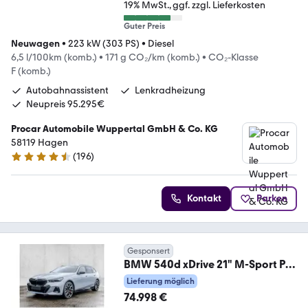
19% MwSt.
ggf. zzgl. Lieferkosten
Guter Preis
Neuwagen
•
223 kW (303 PS)
•
Diesel
6,5 l/100km (komb.)
•
171 g CO₂/km (komb.)
•
CO₂-Klasse
F (komb.)
Autobahnassistent
Lenkradheizung
Neupreis 95.295€
Procar Automobile Wuppertal GmbH & Co. KG
58119 Hagen
(
196
)
4.7 Sterne
Kontakt
Parken
Gesponsert
BMW 540d xDrive 21" M-Sport Pro
Pano DA Prof. HuD 36
Lieferung möglich
74.998 €