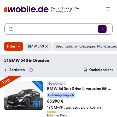
Filter
BMW 540
Beschädigte Fahrzeuge: Nicht anzei
51 BMW 540 in Dresden
Sortieren
Kachelansicht
Top
Gesponsert
BMW 540d xDrive Limousine M-
Sport Pro Head-Up ACC uv
Lieferung möglich
68.990 €
19% MwSt.
ggf. zzgl. Lieferkosten
Erhöhter Preis