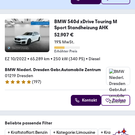
BMW 540d xDrive Touring M
Sport Standheizung AHK
52.907 €
19% MwSt.
Erhöhter Preis
EZ 10/2022
•
65.289 km
•
250 kW (340 PS)
•
Diesel
BMW Niederl. Dresden Gebr.Automobile Zentrum
01219 Dresden
(
197
)
4.8 Sterne
Kontakt
Parken
Beliebte passende Filter
+
Kraftstoffart
:
Benzin
+
Kategorie
:
Limousine
+
Kraftstoffart
:
Die