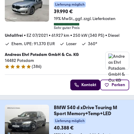
Lieferung möglich
39.990 €
19% MwSt.
ggf. zzgl. Lieferkosten
Sehr guter Preis
Unfallfrei
•
EZ 07/2021
•
61.927 km
•
250 kW (340 PS)
•
Diesel
Ehem. UPE: 91.370 EUR
Laser
360°
Andreas Ehrl Potsdam GmbH & Co. KG
14482 Potsdam
(
386
)
4.8 Sterne
Kontakt
Parken
BMW 540 d xDrive Touring M
Sport Memory+Temp+LED
Lieferung möglich
40.388 €