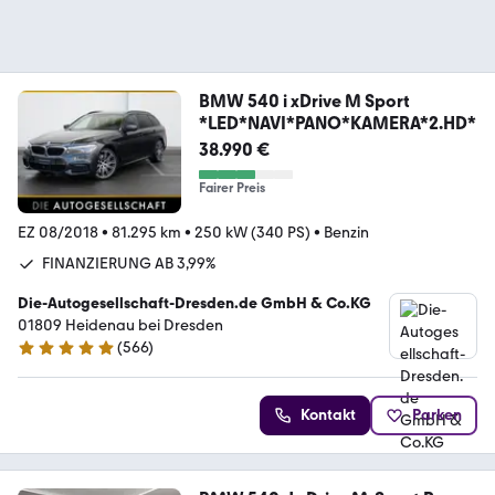
BMW 540 i xDrive M Sport
*LED*NAVI*PANO*KAMERA*2.HD*
38.990 €
Fairer Preis
EZ 08/2018
•
81.295 km
•
250 kW (340 PS)
•
Benzin
FINANZIERUNG AB 3,99%
Die-Autogesellschaft-Dresden.de GmbH & Co.KG
01809 Heidenau bei Dresden
(
566
)
4.8 Sterne
Kontakt
Parken