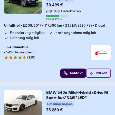
30.499 €
ggf. zzgl. Lieferkosten
Fairer Preis
Unfallfrei
•
EZ 08/2017
•
117.300 km
•
235 kW (320 PS)
•
Diesel
Finanzierung möglich
Inzahlungnahme möglich
Lieferung möglich
TT-Automobile
65428 Rüsselsheim
(
138
)
4.6 Sterne
Kontakt
Parken
BMW 540d Mild-Hybrid xDrive M
Sport Aut.*NAVI*LED*
Lieferung möglich
35.260 €