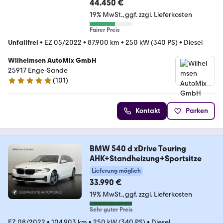
44.450 €
19% MwSt.
ggf. zzgl. Lieferkosten
Fairer Preis
Unfallfrei
•
EZ 05/2022
•
87.900 km
•
250 kW (340 PS)
•
Diesel
Wilhelmsen AutoMix GmbH
25917 Enge-Sande
(
101
)
4.9 Sterne
Kontakt
Parken
BMW 540 d xDrive Touring
AHK+Standheizung+Sportsitze
Lieferung möglich
33.990 €
19% MwSt.
ggf. zzgl. Lieferkosten
Sehr guter Preis
EZ 08/2022
•
104.903 km
•
250 kW (340 PS)
•
Diesel