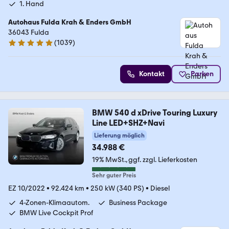
1. Hand
Autohaus Fulda Krah & Enders GmbH
36043 Fulda
(
1039
)
4.9 Sterne
Kontakt
Parken
BMW 540 d xDrive Touring Luxury
Line LED+SHZ+Navi
Lieferung möglich
34.988 €
19% MwSt.
ggf. zzgl. Lieferkosten
Sehr guter Preis
EZ 10/2022
•
92.424 km
•
250 kW (340 PS)
•
Diesel
4-Zonen-Klimaautom.
Business Package
BMW Live Cockpit Prof