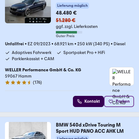
Lieferung möglich
48.480 €
51.280 €
ggf. zzgl. Lieferkosten
Guter Preis
Unfallfrei
•
EZ 09/2023
•
68.921 km
•
250 kW (340 PS)
•
Diesel
Adaptives Fahrwerk
Sportpaket Pro + HiFi
Parklenkassist + CAM
WELLER Performance GmbH & Co. KG
59067 Hamm
(
176
)
4.6 Sterne
Kontakt
Parken
BMW 540d xDrive Touring M
Sport HUD PANO ACC AHK LM
Lieferung möglich