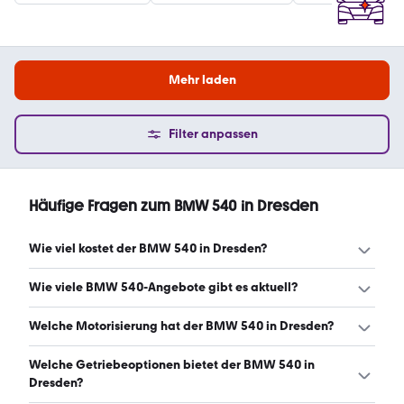
Mehr laden
Filter anpassen
Häufige Fragen zum BMW 540 in Dresden
Wie viel kostet der BMW 540 in Dresden?
Ein guter Preis für einen BMW 540 in Dresden liegt
Wie viele BMW 540-Angebote gibt es aktuell?
zwischen 41.634 € und 72.430 €. Leasingangebote
starten ab 592 € monatlich. (Stand: 6.8.2026)
Es gibt insgesamt 51 BMW 540 bei mobile.de, davon 43
Welche Motorisierung hat der BMW 540 in Dresden?
Gebraucht- und 8 Neuwagen. (Stand: 6.8.2026)
Der BMW 540 in Dresden hat Leistungen zwischen 286
Welche Getriebeoptionen bietet der BMW 540 in
und 340 PS. (Stand: 6.8.2026)
Dresden?