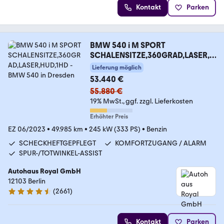
Kontakt
Parken
BMW 540 i M SPORT
SCHALENSITZE,360GRAD,LASER,H
UD,1HD
Lieferung möglich
53.440 €
55.880 €
19% MwSt.
ggf. zzgl. Lieferkosten
Erhöhter Preis
EZ 06/2023
•
49.985 km
•
245 kW (333 PS)
•
Benzin
SCHECKHEFTGEPFLEGT
KOMFORTZUGANG / ALARM
SPUR-/TOTWINKEL-ASSIST
Autohaus Royal GmbH
12103 Berlin
(
2661
)
4.6 Sterne
Kontakt
Parken