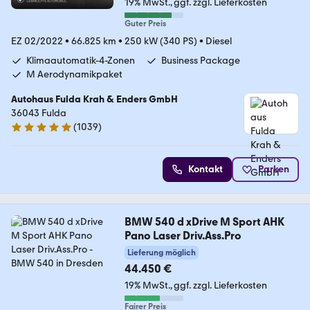
19% MwSt.
ggf. zzgl. Lieferkosten
Guter Preis
EZ 02/2022
•
66.825 km
•
250 kW (340 PS)
•
Diesel
Klimaautomatik-4-Zonen
Business Package
M Aerodynamikpaket
Autohaus Fulda Krah & Enders GmbH
36043 Fulda
(
1039
)
4.9 Sterne
Kontakt
Parken
BMW 540 d xDrive M Sport AHK
Pano Laser Driv.Ass.Pro
Lieferung möglich
44.450 €
19% MwSt.
ggf. zzgl. Lieferkosten
Fairer Preis