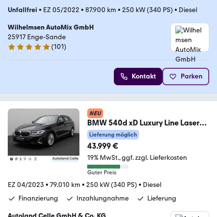
Unfallfrei
•
EZ 05/2022
•
87.900 km
•
250 kW (340 PS)
•
Diesel
Wilhelmsen AutoMix GmbH
25917 Enge-Sande
(
101
)
4.9 Sterne
Kontakt
Parken
NEU
BMW 540d xD Luxury Line Laser
360°HUD DAB HiFi AHK
Lieferung möglich
43.999 €
19% MwSt.
ggf. zzgl. Lieferkosten
Guter Preis
EZ 04/2023
•
79.010 km
•
250 kW (340 PS)
•
Diesel
Finanzierung
Inzahlungnahme
Lieferung
Autoland Celle GmbH & Co. KG