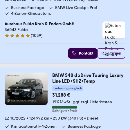
Business Package
BMW Live Cockpit Prof
4-Zonen-Klimaautom.
Autohaus Fulda Krah & Enders GmbH
36043 Fulda
(
1039
)
4.9 Sterne
Kontakt
Parken
BMW 540 d xDrive Touring Luxury
Line LED+SHZ+Temp
Lieferung möglich
31.288 €
19% MwSt.
ggf. zzgl. Lieferkosten
Sehr guter Preis
EZ 10/2022
•
124.992 km
•
250 kW (340 PS)
•
Diesel
Klimaautomatik-4-Zonen
Business Package