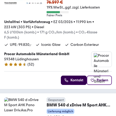
76.597 €
19% MwSt.
ggf. zzgl. Lieferkosten
Fairer Preis
Unfallfrei
•
Vorführfahrzeug
•
EZ 03/2026
•
11.990 km
•
223 kW (303 PS)
•
Diesel
6,5 l/100km (komb.)
•
171 g CO₂/km (komb.)
•
CO₂-Klasse
F (komb.)
UPE: 99.830,-
Iconic Glow
Carbon Exterieur
Procar Automobile Münsterland GmbH
59348 Lüdinghausen
(
52
)
4.7 Sterne
Kontakt
Parken
Gesponsert
BMW 540 d xDrive M Sport AHK
Pano Laser Driv.Ass.Pro
Lieferung möglich