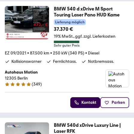
BMW 540 d xDrive M Sport
Touring Laser Pano HUD Kame
Lieferung möglich
37.370 €
19% MwSt.
ggf. zzgl. Lieferkosten
Sehr guter Preis
EZ 09/2021
•
87.500 km
•
250 kW (340 PS)
•
Diesel
Kollisionswarner
Fernlichtass.
Notbremsass.
Autohaus Motion
12305 Berlin
(
349
)
5 Sterne
Kontakt
Parken
BMW 540d xDrive Luxury Line |
Laser RFK