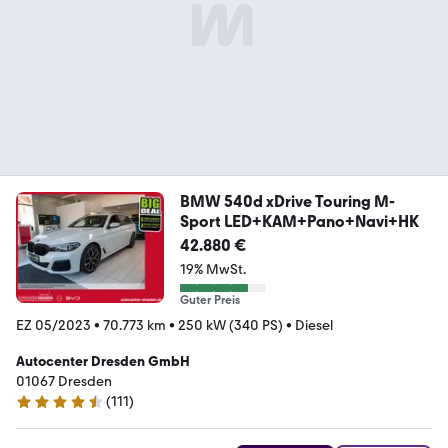
BMW 540d xDrive Touring M-
Sport LED+KAM+Pano+Navi+HK
42.880 €
19% MwSt.
Guter Preis
EZ 05/2023
•
70.773 km
•
250 kW (340 PS)
•
Diesel
Autocenter Dresden GmbH
01067 Dresden
(
111
)
4.4 Sterne