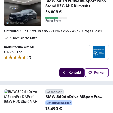
BMW 540 d xDrive M-Sport Pano
StandHZG AHK Klimasitz
36.808 €
Fairer Preis
Unfallfrei
•
EZ 05/2018
•
86.291 km
•
235 kW (320 PS)
•
Diesel
Klimatisierte Sitze
mobilforum GmbH
01796 Pirna
(
7
)
5 Sterne
Kontakt
Parken
Gesponsert
BMW 540d xDrive MSportPro
DAProf B&W HUD Sitzlüft AH
Lieferung möglich
76.490 €