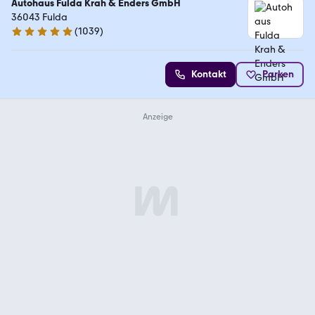
Autohaus Fulda Krah & Enders GmbH
36043 Fulda
(
1039
)
4.9 Sterne
Kontakt
Parken