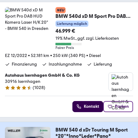
NEU
BMW 540d xD M Sport Pro DAB
HUD Kamera Laser H/K 20"
Lieferung möglich
46.999 €
19% MwSt.
ggf. zzgl. Lieferkosten
Fairer Preis
EZ 12/2022
•
52.181 km
•
250 kW (340 PS)
•
Diesel
Finanzierung
Inzahlungnahme
Lieferung
Autohaus Isernhagen GmbH & Co. KG
30916 Isernhagen
(
1028
)
4.5 Sterne
Kontakt
Parken
BMW 540 d xDr Touring M Sport
*20''*Inno*Leder*Pano*