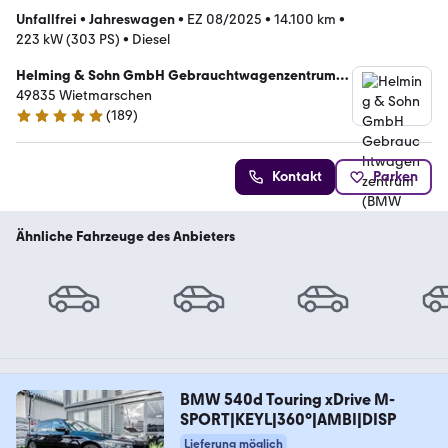
Unfallfrei
•
Jahreswagen
•
EZ 08/2025
•
14.100 km
•
223 kW (303 PS)
•
Diesel
Helming & Sohn GmbH Gebrauchtwagenzentrum
(BMW Vertragshändler)
49835 Wietmarschen
(
189
)
5 Sterne
Kontakt
Parken
Ähnliche Fahrzeuge des Anbieters
BMW 540d Touring xDrive M-
SPORT|KEYL|360°|AMBI|DISP
Lieferung möglich