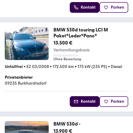
Kontakt
Parken
BMW 530d touring LCI M
Paket*Leder*Pano*
13.500 €
Verhandlungsbasis
Ohne Bewertung
Unfallfrei
•
EZ 03/2008
•
172.500 km
•
173 kW (235 PS)
•
Diesel
Privatanbieter
09235 Burkhardtsdorf
Kontakt
Parken
BMW 530d -
13.900 €