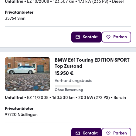
Unfallfrei
•
EZ 10/2008
•
123.507 km
•
173 kW (235 PS)
•
Diesel
Privatanbieter
35764 Sinn
Kontakt
Parken
BMW E61 Touring EDITION SPORT
Top Zustand
15.950 €
Verhandlungsbasis
Ohne Bewertung
Unfallfrei
•
EZ 11/2008
•
160.500 km
•
200 kW (272 PS)
•
Benzin
Privatanbieter
97720 Nüdlingen
Kontakt
Parken