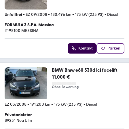
Unfallfrei
•
EZ 09/2008
•
180.496 km
•
173 kW (235 PS)
•
Diesel
FORMULA 3 S.P.A. Messina
IT-98100 MESSINA
Kontakt
Parken
BMW Bmw e60 530d lci facelift
11.000 €
Ohne Bewertung
EZ 03/2008
•
191.200 km
•
173 kW (235 PS)
•
Diesel
Privatanbieter
89231 Neu Ulm