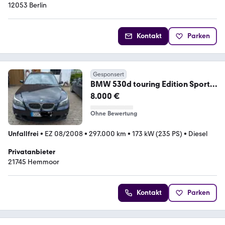
12053 Berlin
Kontakt
Parken
Gesponsert
BMW 530d touring Edition Sport
Edition Sport ...
8.000 €
Ohne Bewertung
Unfallfrei
•
EZ 08/2008
•
297.000 km
•
173 kW (235 PS)
•
Diesel
Privatanbieter
21745 Hemmoor
Kontakt
Parken