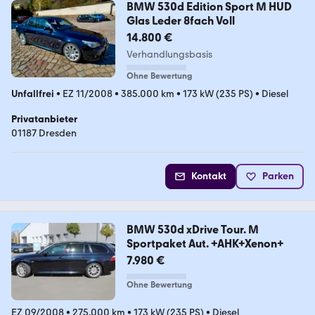
BMW 530d Edition Sport M HUD
Glas Leder 8fach Voll
14.800 €
Verhandlungsbasis
Ohne Bewertung
Unfallfrei
•
EZ 11/2008
•
385.000 km
•
173 kW (235 PS)
•
Diesel
Privatanbieter
01187 Dresden
Kontakt
Parken
BMW 530d xDrive Tour. M
Sportpaket Aut. +AHK+Xenon+
7.980 €
Ohne Bewertung
EZ 09/2008
•
275.000 km
•
173 kW (235 PS)
•
Diesel