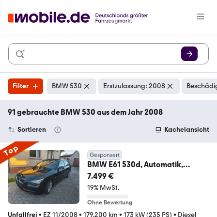
Filter
BMW 530
Erstzulassung: 2008
Beschädig
91 gebrauchte BMW 530 aus dem Jahr 2008
Sortieren
Kachelansicht
Top
Gesponsert
BMW E61 530d, Automatik,
1.Hand, Standheizung
7.499 €
19% MwSt.
Ohne Bewertung
Unfallfrei
•
EZ 11/2008
•
179.200 km
•
173 kW (235 PS)
•
Diesel