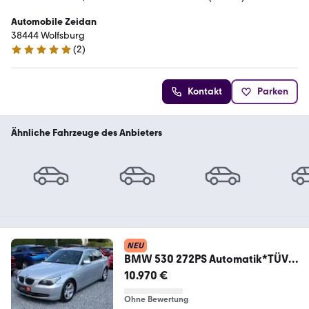
Automobile Zeidan
38444 Wolfsburg
(
2
)
5 Sterne
Kontakt
Parken
Ähnliche Fahrzeuge des Anbieters
NEU
BMW 530 272PS Automatik*TÜV
NEU*Finanzierung*
10.970 €
Ohne Bewertung