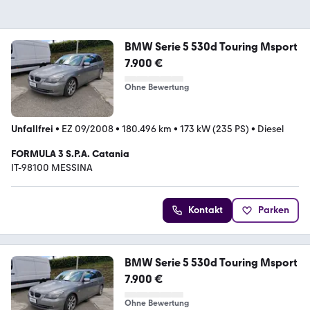
BMW Serie 5 530d Touring Msport
7.900 €
Ohne Bewertung
Unfallfrei
•
EZ 09/2008
•
180.496 km
•
173 kW (235 PS)
•
Diesel
FORMULA 3 S.P.A. Catania
IT-98100 MESSINA
Kontakt
Parken
BMW Serie 5 530d Touring Msport
7.900 €
Ohne Bewertung