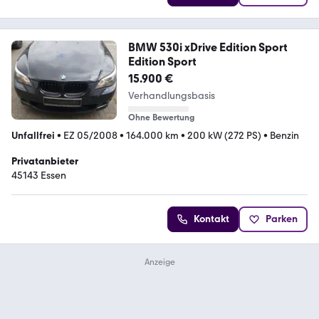
BMW 530i xDrive Edition Sport
Edition Sport
15.900 €
Verhandlungsbasis
Ohne Bewertung
Unfallfrei
•
EZ 05/2008
•
164.000 km
•
200 kW (272 PS)
•
Benzin
Privatanbieter
45143 Essen
Kontakt
Parken