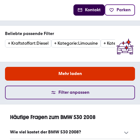
Kontakt
Parken
Beliebte passende Filter
+
Kraftstoffart
:
Diesel
+
Kategorie
:
Limousine
+
Kategorie
:
Estat
Mehr laden
Filter anpassen
Häufige Fragen zum BMW 530 2008
Wie viel kostet der BMW 530 2008?