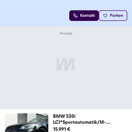
5 Sterne
Kontakt
Parken
BMW 530i
LCI*Sportautomatik/M-
Paket/KW/Individual*53
15.991 €