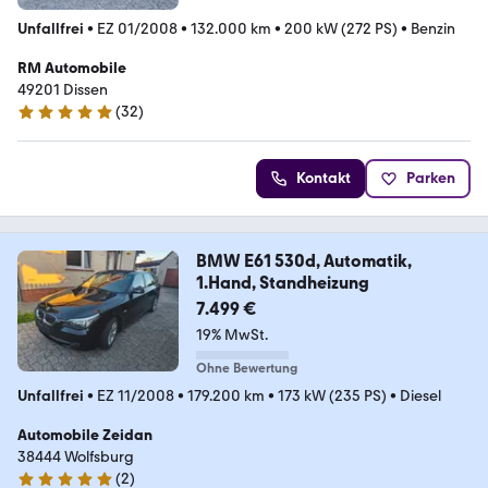
Unfallfrei
•
EZ 01/2008
•
132.000 km
•
200 kW (272 PS)
•
Benzin
RM Automobile
49201 Dissen
(
32
)
5 Sterne
Kontakt
Parken
BMW E61 530d, Automatik,
1.Hand, Standheizung
7.499 €
19% MwSt.
Ohne Bewertung
Unfallfrei
•
EZ 11/2008
•
179.200 km
•
173 kW (235 PS)
•
Diesel
Automobile Zeidan
38444 Wolfsburg
(
2
)