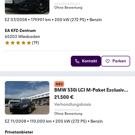
Ohne Bewertung
EZ 07/2008
•
179.901 km
•
200 kW (272 PS)
•
Benzin
EA KFZ-Zentrum
65203 Wiesbaden
(
19
)
4.9 Sterne
Kontakt
Parken
NEU
BMW 530i LCI M-Paket Exclusive
Edition
21.500 €
Verhandlungsbasis
Ohne Bewertung
EZ 11/2008
•
110.000 km
•
200 kW (272 PS)
•
Benzin
Privatanbieter