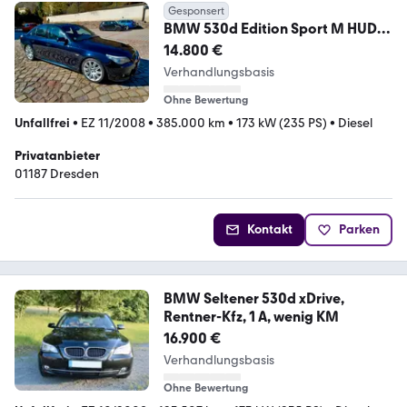
Gesponsert
BMW 530d Edition Sport M HUD
Glas Leder 8fach Voll
14.800 €
Verhandlungsbasis
Ohne Bewertung
Unfallfrei
•
EZ 11/2008
•
385.000 km
•
173 kW (235 PS)
•
Diesel
Privatanbieter
01187 Dresden
Kontakt
Parken
BMW Seltener 530d xDrive,
Rentner-Kfz, 1 A, wenig KM
16.900 €
Verhandlungsbasis
Ohne Bewertung