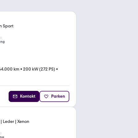
on Sport
ung
64.000 km
•
200 kW (272 PS)
•
Kontakt
Parken
| Leder | Xenon
ng