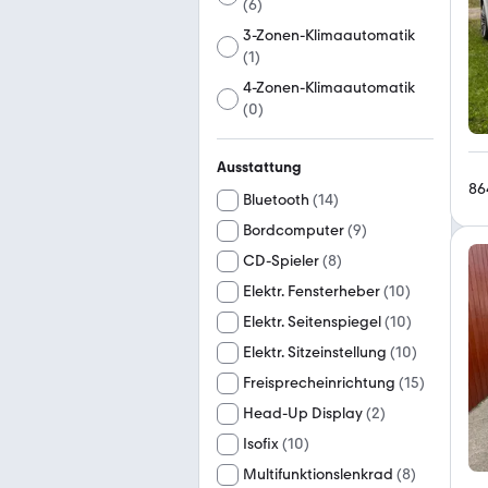
(
6
)
3-Zonen-Klimaautomatik
(
1
)
4-Zonen-Klimaautomatik
(
0
)
Ausstattung
86
Bluetooth
(
14
)
Bordcomputer
(
9
)
CD-Spieler
(
8
)
Elektr. Fensterheber
(
10
)
Elektr. Seitenspiegel
(
10
)
Elektr. Sitzeinstellung
(
10
)
Freisprecheinrichtung
(
15
)
Head-Up Display
(
2
)
Isofix
(
10
)
Multifunktionslenkrad
(
8
)