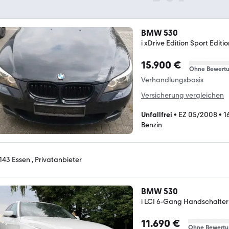
BMW 530
i xDrive Edition Sport Editi
15.900 €
Ohne Bewert
Verhandlungsbasis
Versicherung vergleichen
Unfallfrei
•
EZ 05/2008
•
1
Benzin
143 Essen , Privatanbieter
BMW 530
i LCI 6-Gang Handschalter 
11.690 €
Ohne Bewertu