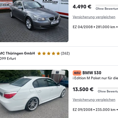
4.490 €
Ohne Bewertu
Versicherung vergleichen
EZ 04/2008
•
281.000 km
C Thüringen GmbH
(
262
)
4.9 Sterne
099 Erfurt
BMW 530
NEU
i Edition M Paket nur für die
13.500 €
Ohne Bewert
Versicherung vergleichen
EZ 09/2008
•
235.000 km