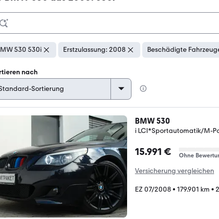
MW 530 530i
Erstzulassung: 2008
Beschädigte Fahrzeuge
rtieren nach
BMW 530
i LCI*Sportautomatik/M-P
15.991 €
Ohne Bewertu
Versicherung vergleichen
EZ 07/2008
•
179.901 km
•
2