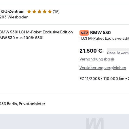
 KFZ-Zentrum
(
19
)
4.9 Sterne
203 Wiesbaden
BMW 530
NEU
i LCI M-Paket Exclusive Edi
21.500 €
Ohne Bewert
Verhandlungsbasis
Versicherung vergleichen
EZ 11/2008
•
110.000 km
•
053 Berlin, Privatanbieter