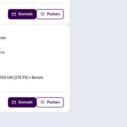
Kontakt
Parken
tion
ung
200 kW (272 PS)
•
Benzin
Kontakt
Parken