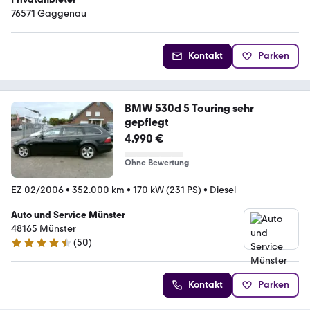
76571 Gaggenau
Kontakt
Parken
BMW 530d 5 Touring sehr
gepflegt
4.990 €
Ohne Bewertung
EZ 02/2006
•
352.000 km
•
170 kW (231 PS)
•
Diesel
Auto und Service Münster
48165 Münster
(
50
)
4.6 Sterne
Kontakt
Parken