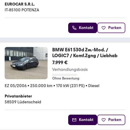
EUROCAR S.R.L.
IT-85100 POTENZA
Kontakt
Parken
BMW E61 530d Zw.-Mod. /
LOGIC7 / Komf.Zgng / Liebhab
7.999 €
Verhandlungsbasis
Ohne Bewertung
EZ 05/2006
•
250.000 km
•
170 kW (231 PS)
•
Diesel
Privatanbieter
58509 Lüdenscheid
Kontakt
Parken