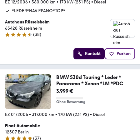
EZ 12/2006
•
360.000 km
•
170 kW (231 PS)
•
Diesel
*LEDER*NAVI*PANO*TOP*
Autohaus Rüsselsheim
65428 Rüsselsheim
(
38
)
4.4 Sterne
Kontakt
Parken
BMW 530d Touring * Leder *
Panorama * Xenon *LM *PDC
3.999 €
Ohne Bewertung
EZ 01/2006
•
317.000 km
•
170 kW (231 PS)
•
Diesel
Final-Automobile
12307 Berlin
(
37
)