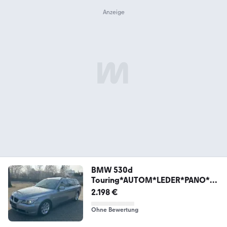
BMW 530d
Touring*AUTOM*LEDER*PANO*H
UD*NAVI*VOLL*8-FA
2.198 €
Ohne Bewertung