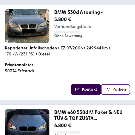
BMW 530d A touring -
5.800 €
Verhandlungsbasis
Ohne Bewertung
Reparierter Unfallschaden
•
EZ 07/2006
•
249.944 km
•
170 kW (231 PS)
•
Diesel
Privatanbieter
50374 Erftstadt
Kontakt
Parken
BMW e60 530d M Paket & NEU
TÜV & TOP ZUSTA...
6.800 €