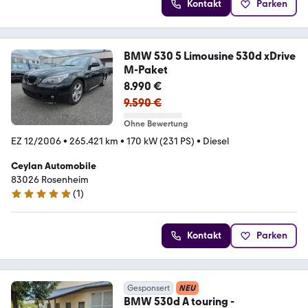
Kontakt
Parken
BMW 530 5 Limousine 530d xDrive
M-Paket
8.990 €
9.590 €
Ohne Bewertung
EZ 12/2006
•
265.421 km
•
170 kW (231 PS)
•
Diesel
Ceylan Automobile
83026 Rosenheim
(
1
)
5 Sterne
Kontakt
Parken
Gesponsert
NEU
BMW 530d A touring -