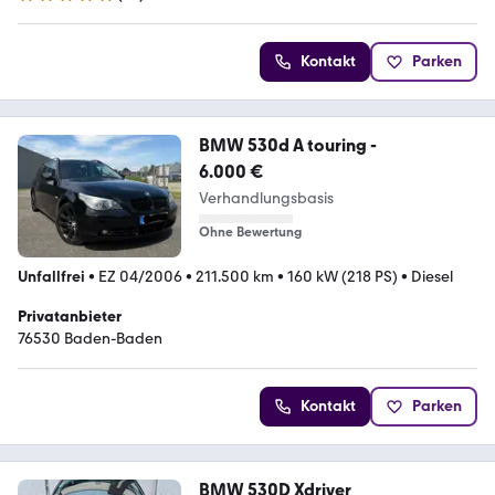
5 Sterne
Kontakt
Parken
BMW 530d A touring -
6.000 €
Verhandlungsbasis
Ohne Bewertung
Unfallfrei
•
EZ 04/2006
•
211.500 km
•
160 kW (218 PS)
•
Diesel
Privatanbieter
76530 Baden-Baden
Kontakt
Parken
BMW 530D Xdriver