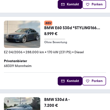
Kontakt
Parken
NEU
BMW E60 530d *STYLING166
*KOMFORTSITZE *HUD
8.999 €
Ohne Bewertung
EZ 04/2006
•
288.000 km
•
170 kW (231 PS)
•
Diesel
Privatanbieter
68309 Mannheim
Kontakt
Parken
BMW 530d A -
7.200 €