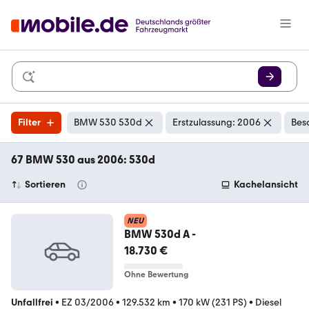
Filter
BMW 530 530d
Erstzulassung: 2006
Bes
67 BMW 530 aus 2006: 530d
Sortieren
Kachelansicht
NEU
BMW 530d A -
18.730 €
Ohne Bewertung
Unfallfrei
•
EZ 03/2006
•
129.532 km
•
170 kW (231 PS)
•
Diesel