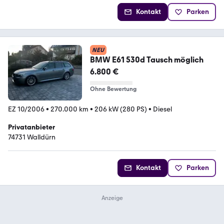
Kontakt
Parken
NEU
BMW E61 530d Tausch möglich
6.800 €
Ohne Bewertung
EZ 10/2006
•
270.000 km
•
206 kW (280 PS)
•
Diesel
Privatanbieter
74731 Walldürn
Kontakt
Parken