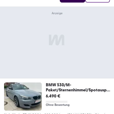
BMW 530/M-
Paket/Sternenhimmel/Spotauspu
ff/Digitacho
6.490 €
Ohne Bewertung