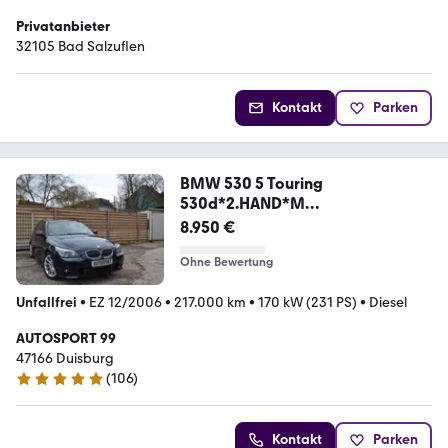
Privatanbieter
32105 Bad Salzuflen
Kontakt
Parken
BMW 530 5 Touring
530d*2.HAND*M
PAKET*NAVI*LEDER*
8.950 €
Ohne Bewertung
Unfallfrei
•
EZ 12/2006
•
217.000 km
•
170 kW (231 PS)
•
Diesel
AUTOSPORT 99
47166 Duisburg
(
106
)
5 Sterne
Kontakt
Parken