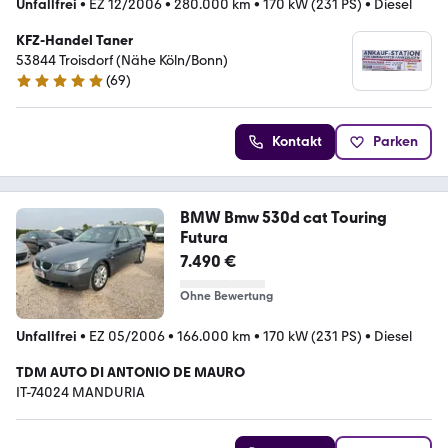
Unfallfrei
•
EZ 12/2006
•
280.000 km
•
170 kW (231 PS)
•
Diesel
KFZ-Handel Taner
53844 Troisdorf (Nähe Köln/Bonn)
(
69
)
4.8 Sterne
Kontakt
Parken
BMW Bmw 530d cat Touring
Futura
7.490 €
Ohne Bewertung
Unfallfrei
•
EZ 05/2006
•
166.000 km
•
170 kW (231 PS)
•
Diesel
TDM AUTO DI ANTONIO DE MAURO
IT-74024 MANDURIA