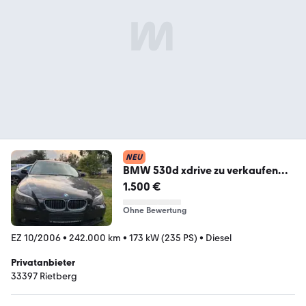
NEU
BMW 530d xdrive zu verkaufen
(Export / Bas...
1.500 €
Ohne Bewertung
EZ 10/2006
•
242.000 km
•
173 kW (235 PS)
•
Diesel
Privatanbieter
33397 Rietberg