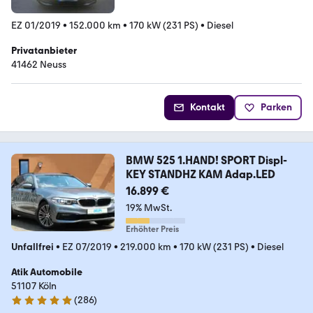
EZ 01/2019
•
152.000 km
•
170 kW (231 PS)
•
Diesel
Privatanbieter
41462 Neuss
Kontakt
Parken
BMW 525 1.HAND! SPORT Displ-
KEY STANDHZ KAM Adap.LED
16.899 €
19% MwSt.
Erhöhter Preis
Unfallfrei
•
EZ 07/2019
•
219.000 km
•
170 kW (231 PS)
•
Diesel
Atik Automobile
51107 Köln
(
286
)
4.9 Sterne