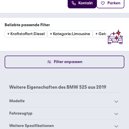
Kontakt
Parken
Beliebte passende Filter
+
Kraftstoffart
:
Diesel
+
Kategorie
:
Limousine
+
Getriebe
:
Automa
Filter anpassen
Weitere Eigenschaften des
BMW 525 aus 2019
Modelle
BMW 114
BMW 116
Fahrzeugtyp
BMW 118
BMW 120
BMW 525 Kombi 2004
BMW 525 Kombi 2005
Weitere Spezifikationen