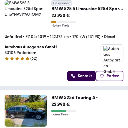
Gesponsert
BMW 525 5 Limousine 525d Sport
Line*NAVI*AUTOM.*
23.950 €
Hoher Preis
Unfallfrei
•
EZ 04/2019
•
142.172 km
•
170 kW (231 PS)
•
Diesel
Autohaus Autogarten GmbH
33106 Paderborn
(
62
)
5 Sterne
Kontakt
Parken
BMW 525d Touring A -
22.990 €
Fairer Preis