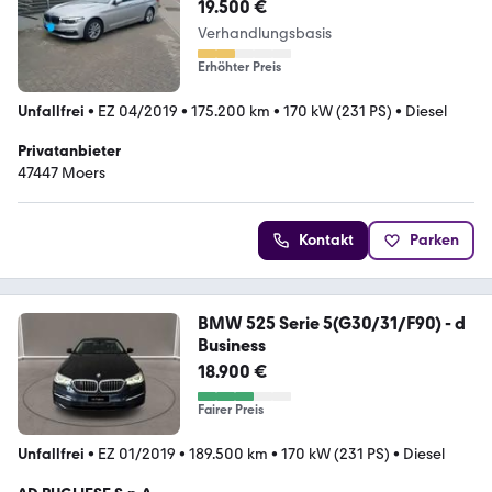
19.500 €
Verhandlungsbasis
Erhöhter Preis
Unfallfrei
•
EZ 04/2019
•
175.200 km
•
170 kW (231 PS)
•
Diesel
Privatanbieter
47447 Moers
Kontakt
Parken
BMW 525 Serie 5(G30/31/F90) - d
Business
18.900 €
Fairer Preis
Unfallfrei
•
EZ 01/2019
•
189.500 km
•
170 kW (231 PS)
•
Diesel