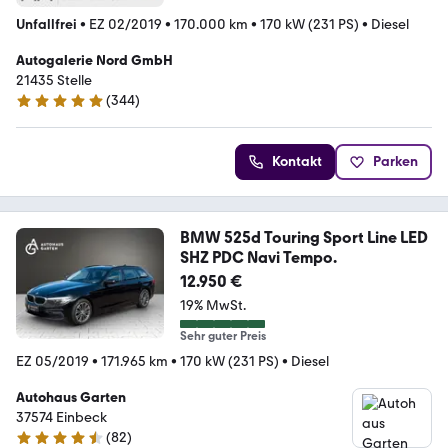
Unfallfrei
•
EZ 02/2019
•
170.000 km
•
170 kW (231 PS)
•
Diesel
Autogalerie Nord GmbH
21435 Stelle
(
344
)
4.8 Sterne
Kontakt
Parken
BMW 525d Touring Sport Line LED
SHZ PDC Navi Tempo.
12.950 €
19% MwSt.
Sehr guter Preis
EZ 05/2019
•
171.965 km
•
170 kW (231 PS)
•
Diesel
Autohaus Garten
37574 Einbeck
(
82
)
4.6 Sterne