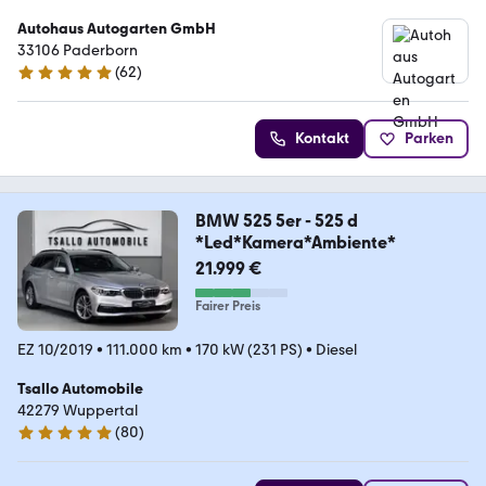
Autohaus Autogarten GmbH
33106 Paderborn
(
62
)
5 Sterne
Kontakt
Parken
BMW 525 5er - 525 d
*Led*Kamera*Ambiente*
21.999 €
Fairer Preis
EZ 10/2019
•
111.000 km
•
170 kW (231 PS)
•
Diesel
Tsallo Automobile
42279 Wuppertal
(
80
)
4.8 Sterne