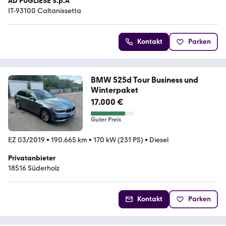
AD PUGLIESE S.p.A
IT-93100 Caltanissetta
Kontakt
Parken
BMW 525d Tour Business und
Winterpaket
17.000 €
Guter Preis
EZ 03/2019
•
190.665 km
•
170 kW (231 PS)
•
Diesel
Privatanbieter
18516 Süderholz
Kontakt
Parken