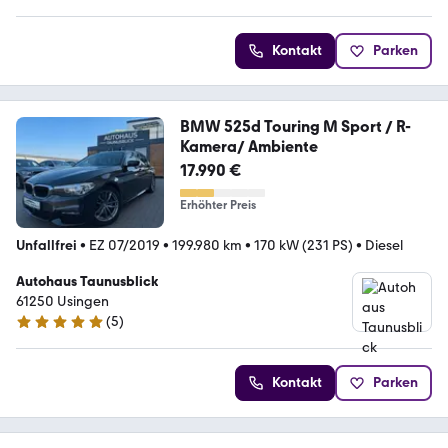
Kontakt
Parken
BMW 525d Touring M Sport / R-
Kamera/ Ambiente
17.990 €
Erhöhter Preis
Unfallfrei
•
EZ 07/2019
•
199.980 km
•
170 kW (231 PS)
•
Diesel
Autohaus Taunusblick
61250 Usingen
(
5
)
4.9 Sterne
Kontakt
Parken