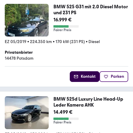
BMW 525 G31 mit 2.0 Diesel Motor
und 231 PS
16.999 €
Fairer Preis
EZ 05/2019
•
224.350 km
•
170 kW (231 PS)
•
Diesel
Privatanbieter
14478 Potsdam
Kontakt
Parken
BMW 525d Luxury Line Head-Up
Leder Kamera AHK
14.499 €
Fairer Preis