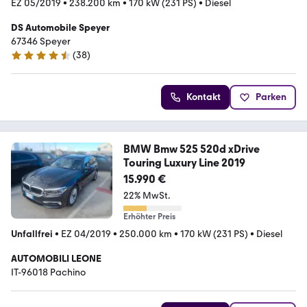
EZ 05/2019
•
238.200 km
•
170 kW (231 PS)
•
Diesel
DS Automobile Speyer
67346 Speyer
(
38
)
4.6 Sterne
Kontakt
Parken
BMW Bmw 525 520d xDrive
Touring Luxury Line 2019
15.990 €
22% MwSt.
Erhöhter Preis
Unfallfrei
•
EZ 04/2019
•
250.000 km
•
170 kW (231 PS)
•
Diesel
AUTOMOBILI LEONE
IT-96018 Pachino