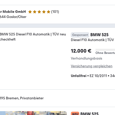
r Mobile GmbH
(
101
)
4.8 Sterne
644 Goslar/Oker
BMW 525
Gesponsert
Diesel F10 Automatik | TÜV
12.000 €
Ohne Bewert
Verhandlungsbasis
Versicherung vergleichen
Unfallfrei
•
EZ 10/2011
•
34
195 Bremen, Privatanbieter
BMW 525
NEU