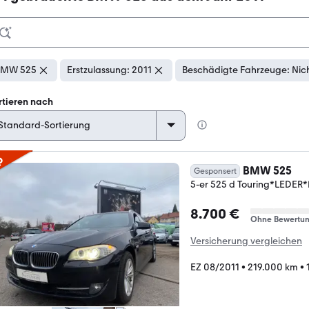
BMW 525
Erstzulassung: 2011
Beschädigte Fahrzeuge: Nic
rtieren nach
p
BMW 525
Gesponsert
5-er 525 d Touring*LEDE
8.700 €
Ohne Bewertu
Versicherung vergleichen
EZ 08/2011
•
219.000 km
•