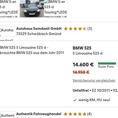
Autohaus Samdanli GmbH
(
3
)
4.4 Sterne
73529 Schwäbisch Gmünd
BMW 525
5 Limousine 525 d
14.600 €
Guter Preis
14.950 €
Versicherung vergleichen
Unfallfrei
•
EZ 10/2011
•
92
wenig KM, HU neu!
Authentik Fahrzeughandel
(
4
)
4.9 Sterne