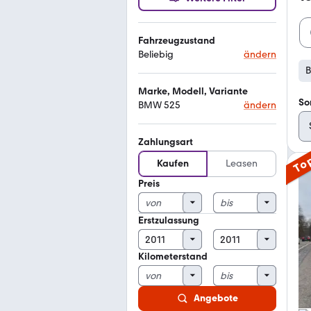
Fahrzeugzustand
Beliebig
ändern
Marke, Modell, Variante
So
BMW 525
ändern
Zahlungsart
To
Kaufen
Leasen
Preis
Erstzulassung
Kilometerstand
Angebote