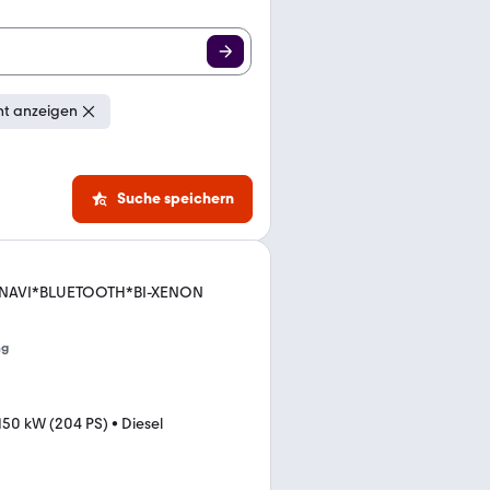
ht anzeigen
Suche speichern
R*NAVI*BLUETOOTH*BI-XENON
ng
150 kW (204 PS)
•
Diesel