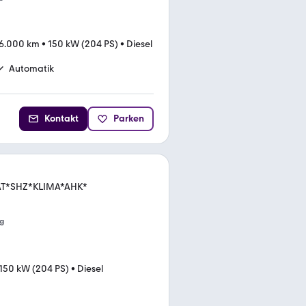
6.000 km
•
150 kW (204 PS)
•
Diesel
Automatik
Kontakt
Parken
AT*SHZ*KLIMA*AHK*
g
150 kW (204 PS)
•
Diesel