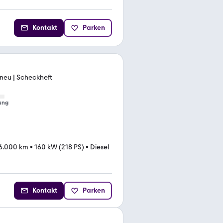
Kontakt
Parken
 neu | Scheckheft
ung
6.000 km
•
160 kW (218 PS)
•
Diesel
Kontakt
Parken