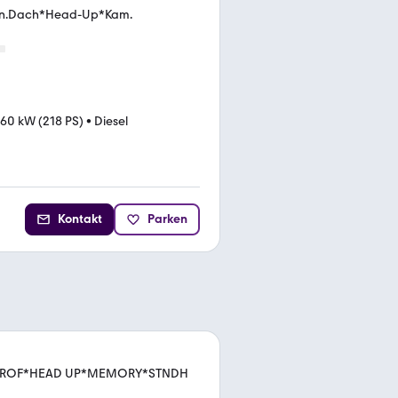
Pan.Dach*Head-Up*Kam.
160 kW (218 PS)
•
Diesel
Kontakt
Parken
PROF*HEAD UP*MEMORY*STNDH