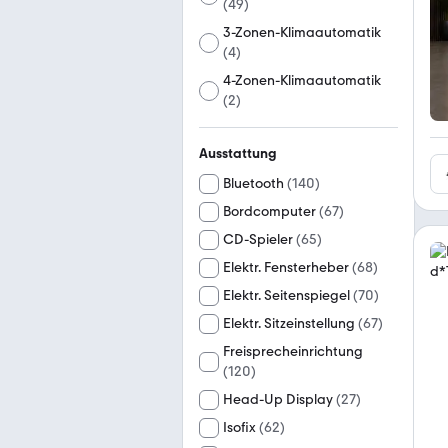
(
49
)
3-Zonen-Klimaautomatik
(
4
)
4-Zonen-Klimaautomatik
(
2
)
Ausstattung
Bluetooth
(
140
)
Bordcomputer
(
67
)
CD-Spieler
(
65
)
Elektr. Fensterheber
(
68
)
Elektr. Seitenspiegel
(
70
)
Elektr. Sitzeinstellung
(
67
)
Freisprecheinrichtung
(
120
)
Head-Up Display
(
27
)
Isofix
(
62
)