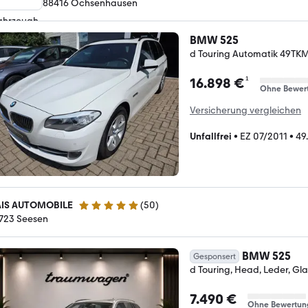
88416 Ochsenhausen
BMW 525
d Touring Automatik 49TK
¹
16.898 €
Ohne Bewer
Versicherung vergleichen
Unfallfrei
•
EZ 07/2011
•
49
IS AUTOMOBILE
(
50
)
4.8 Sterne
723 Seesen
BMW 525
Gesponsert
d Touring, Head, Leder, Gl
7.490 €
Ohne Bewertun