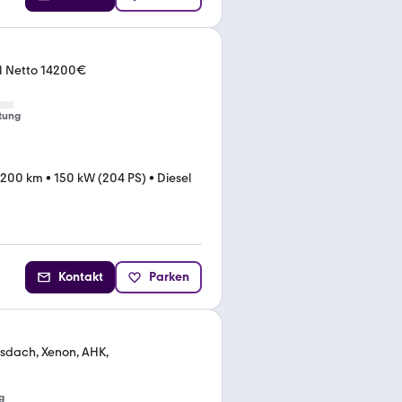
M Netto 14200€
tung
.200 km
•
150 kW (204 PS)
•
Diesel
Kontakt
Parken
asdach, Xenon, AHK,
g