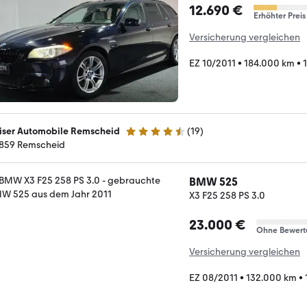
12.690 €
Erhöhter Preis
Versicherung vergleichen
EZ 10/2011
•
184.000 km
•
iser Automobile Remscheid
(
19
)
4.4 Sterne
859 Remscheid
BMW 525
X3 F25 258 PS 3.0
23.000 €
Ohne Bewert
Versicherung vergleichen
EZ 08/2011
•
132.000 km
•