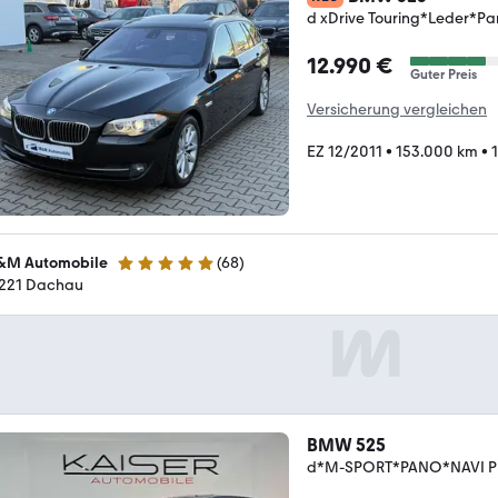
d xDrive Touring*Leder*
12.990 €
Guter Preis
Versicherung vergleichen
EZ 12/2011
•
153.000 km
•
M Automobile
(
68
)
5 Sterne
221 Dachau
BMW 525
d*M-SPORT*PANO*NAVI 