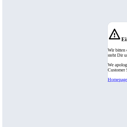
Ei
Wir bitten
steht Dir 
We apologi
Customer S
Homepag