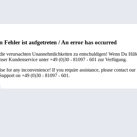
n Fehler ist aufgetreten / An error has occurred
 die verursachten Unannehmlichkeiten zu entschuldigen! Wenn Du Hilfe
unser Kundenservice unter +49 (0)30 - 81097 - 601 zur Verfügung.
se for any inconvenience! If you require assistance, please contact our
upport on +49 (0)30 - 81097 - 601.
e