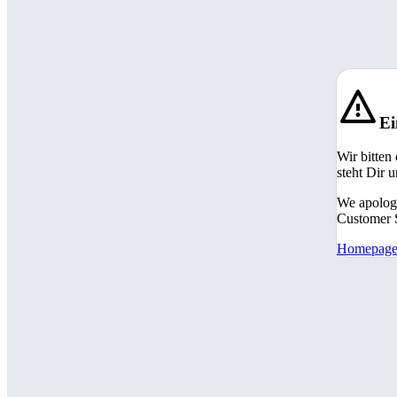
Ei
Wir bitten
steht Dir 
We apologi
Customer S
Homepag