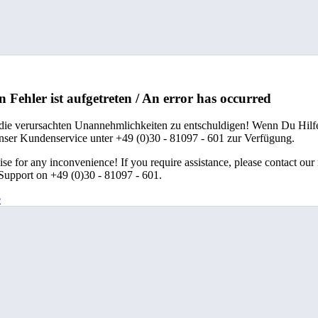
n Fehler ist aufgetreten / An error has occurred
 die verursachten Unannehmlichkeiten zu entschuldigen! Wenn Du Hilfe
unser Kundenservice unter +49 (0)30 - 81097 - 601 zur Verfügung.
se for any inconvenience! If you require assistance, please contact our
upport on +49 (0)30 - 81097 - 601.
e