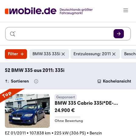
Filter
BMW 335 335i
Erstzulassung: 2011
Besch
52 BMW 335 aus 2011: 335i
Sortieren
Kachelansicht
Top
Gesponsert
BMW 335 Cabrio 335i*DE-
Fahrzeug*Vollleder*Navi*Aut*
24.900 €
Ohne Bewertung
EZ 01/2011
•
107.838 km
•
225 kW (306 PS)
•
Benzin