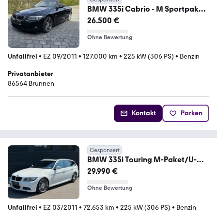
BMW 335i Cabrio - M Sportpaket ,
DKG, Original
26.500 €
Ohne Bewertung
Unfallfrei
•
EZ 09/2011
•
127.000 km
•
225 kW (306 PS)
•
Benzin
Privatanbieter
86564 Brunnen
Kontakt
Parken
Gesponsert
BMW 335i Touring M-Paket/U-
FREI/2.HAND/STHZ/PANO/KEY
29.990 €
Ohne Bewertung
Unfallfrei
•
EZ 03/2011
•
72.653 km
•
225 kW (306 PS)
•
Benzin