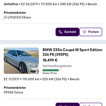
Unfallfrei
•
EZ 06/2011
•
111.000 km
•
240 kW (326 PS)
•
Benzin
Privatanbieter
LT-LT04334 Vilnius
Kontakt
Parken
BMW 335is Coupé M Sport Edition
326 PS (390PS)
18.499 €
Verhandlungsbasis
Guter Preis
EZ 11/2011
•
110.000 km
•
225 kW (306 PS)
•
Benzin
Privatanbieter
99958 Tonna