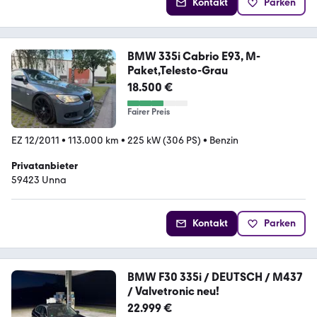
Kontakt
Parken
BMW 335i Cabrio E93, M-
Paket,Telesto-Grau
18.500 €
Fairer Preis
EZ 12/2011
•
113.000 km
•
225 kW (306 PS)
•
Benzin
Privatanbieter
59423 Unna
Kontakt
Parken
BMW F30 335i / DEUTSCH / M437
/ Valvetronic neu!
22.999 €