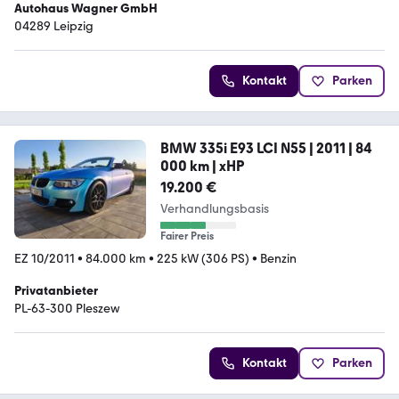
Autohaus Wagner GmbH
04289 Leipzig
Kontakt
Parken
BMW 335i E93 LCI N55 | 2011 | 84
000 km | xHP
19.200 €
Verhandlungsbasis
Fairer Preis
EZ 10/2011
•
84.000 km
•
225 kW (306 PS)
•
Benzin
Privatanbieter
PL-63-300 Pleszew
Kontakt
Parken