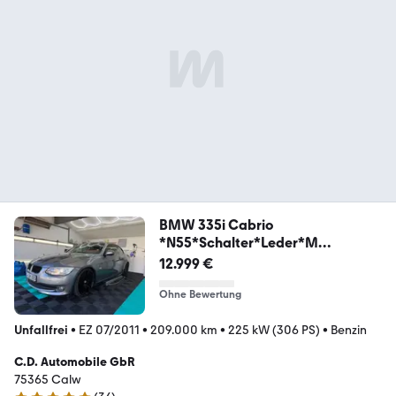
BMW 335i Cabrio
*N55*Schalter*Leder*M
Sport*PDC*Navi
12.999 €
Ohne Bewertung
Unfallfrei
•
EZ 07/2011
•
209.000 km
•
225 kW (306 PS)
•
Benzin
C.D. Automobile GbR
75365 Calw