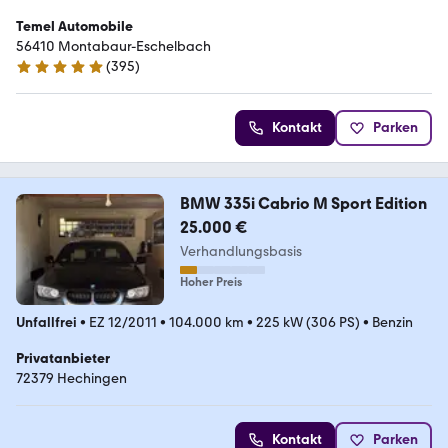
Temel Automobile
56410 Montabaur-Eschelbach
(
395
)
4.9 Sterne
Kontakt
Parken
BMW 335i Cabrio M Sport Edition
25.000 €
Verhandlungsbasis
Hoher Preis
Unfallfrei
•
EZ 12/2011
•
104.000 km
•
225 kW (306 PS)
•
Benzin
Privatanbieter
72379 Hechingen
Kontakt
Parken