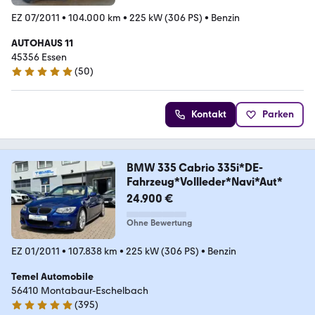
EZ 07/2011
•
104.000 km
•
225 kW (306 PS)
•
Benzin
AUTOHAUS 11
45356 Essen
(
50
)
4.8 Sterne
Kontakt
Parken
BMW 335 Cabrio 335i*DE-
Fahrzeug*Vollleder*Navi*Aut*
24.900 €
Ohne Bewertung
EZ 01/2011
•
107.838 km
•
225 kW (306 PS)
•
Benzin
Temel Automobile
56410 Montabaur-Eschelbach
(
395
)
4.9 Sterne