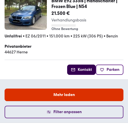
BMW E92 335is | Handschalter |
Frozen Blue | N54
21.500 €
Verhandlungsbasis
Ohne Bewertung
Unfallfrei
•
EZ 06/2011
•
151.000 km
•
225 kW (306 PS)
•
Benzin
Privatanbieter
44627 Herne
Kontakt
Parken
Mehr laden
Filter anpassen