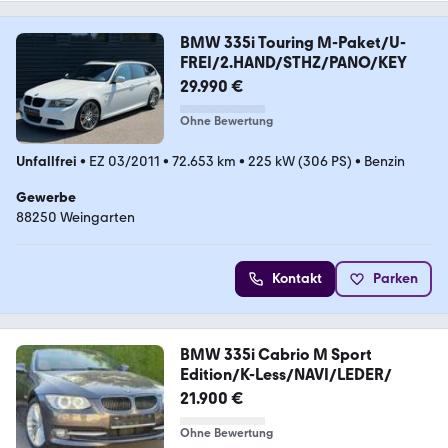
BMW 335i Touring M-Paket/U-
FREI/2.HAND/STHZ/PANO/KEY
29.990 €
Ohne Bewertung
Unfallfrei
•
EZ 03/2011
•
72.653 km
•
225 kW (306 PS)
•
Benzin
Gewerbe
88250 Weingarten
Kontakt
Parken
BMW 335i Cabrio M Sport
Edition/K-Less/NAVI/LEDER/
21.900 €
Ohne Bewertung