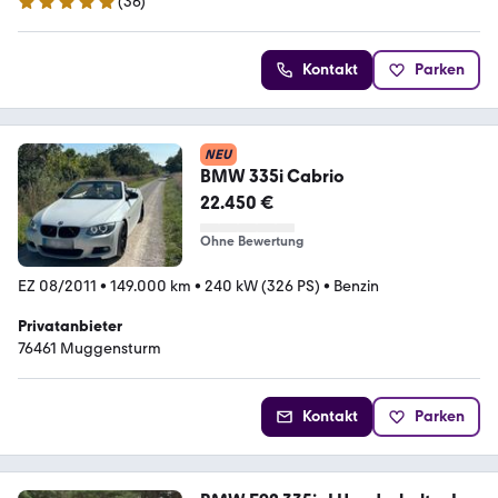
(
36
)
4.9 Sterne
Kontakt
Parken
NEU
BMW 335i Cabrio
22.450 €
Ohne Bewertung
EZ 08/2011
•
149.000 km
•
240 kW (326 PS)
•
Benzin
Privatanbieter
76461 Muggensturm
Kontakt
Parken