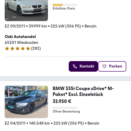
Erhöhter Preis
EZ 09/2011
•
39.999 km
•
225 kW (306 PS)
•
Benzin
Ozki Autohandel
65201 Wiesbaden
(
283
)
4.9 Sterne
Kontakt
Parken
BMW 335i Coupe xDrive* M-
Paket* Excl. Einzelstück
32.950 €
Ohne Bewertung
EZ 04/2011
•
140.548 km
•
225 kW (306 PS)
•
Benzin