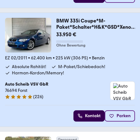
BMW 335i Coupe*M-
Paket*Schalter*H&K*GSD*Xenon
*
33.950 €
Ohne Bewertung
EZ 02/2011
•
62.400 km
•
225 kW (306 PS)
•
Benzin
Absolute Rahität!
M-Paket/Schiebedach!
Harman-Kardon/Memory!
Auto Scheib VSV GbR
76694 Forst
(
226
)
5 Sterne
Kontakt
Parken
Gesponsert