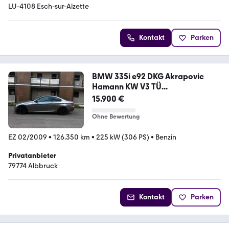
LU-4108 Esch-sur-Alzette
Kontakt
Parken
BMW 335i e92 DKG Akrapovic
Hamann KW V3 TÜ...
15.900 €
Ohne Bewertung
EZ 02/2009
•
126.350 km
•
225 kW (306 PS)
•
Benzin
Privatanbieter
79774 Albbruck
Kontakt
Parken