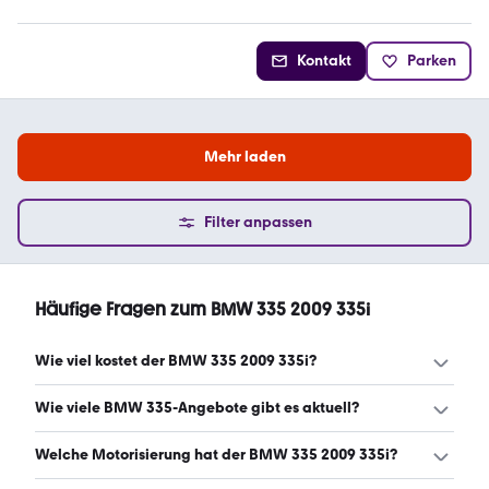
Kontakt
Parken
Mehr laden
Filter anpassen
Häufige Fragen zum BMW 335 2009 335i
Wie viel kostet der BMW 335 2009 335i?
Ein guter Preis für einen BMW 335 2009 335i liegt
Wie viele BMW 335-Angebote gibt es aktuell?
zwischen 13.924 € und 19.900 €. (Stand: 6.8.2026)
Es gibt insgesamt 46 BMW 335 bei mobile.de, davon 46
Welche Motorisierung hat der BMW 335 2009 335i?
Gebraucht- und 0 Neuwagen. (Stand: 6.8.2026)