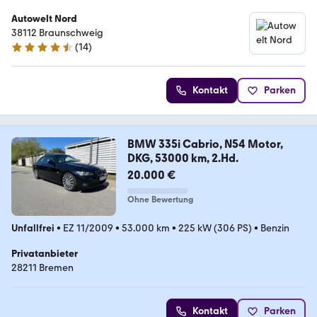
Autowelt Nord
38112 Braunschweig
(
14
)
4.6 Sterne
Kontakt
Parken
BMW 335i Cabrio, N54 Motor,
DKG, 53000 km, 2.Hd.
20.000 €
Ohne Bewertung
Unfallfrei
•
EZ 11/2009
•
53.000 km
•
225 kW (306 PS)
•
Benzin
Privatanbieter
28211 Bremen
Kontakt
Parken