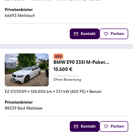
Privatanbieter
66693 Mettlach
Kontakt
Parken
NEU
BMW E90 335I M-Paket
Steuerkette Neu
15.600 €
Ohne Bewertung
EZ 07/2009
•
158.000 km
•
331 kW (450 PS)
•
Benzin
Privatanbieter
88339 Bad Waldsee
Kontakt
Parken