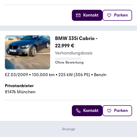
Kontakt
Parken
BMW 335i Cabrio -
22.999 €
Verhandlungsbasis
Ohne Bewertung
EZ 03/2009
•
130.000 km
•
225 kW (306 PS)
•
Benzin
Privatanbieter
81476 München
Kontakt
Parken