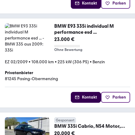
Kontakt
Parken
BMW E93 335i individual M
performance esd ...
23.000 €
Ohne Bewertung
EZ 02/2009
•
108.000 km
•
225 kW (306 PS)
•
Benzin
Privatanbieter
81245 Pasing-Obermenzing
Kontakt
Parken
Gesponsert
BMW 335i Cabrio, N54 Motor,
DKG, 53000 km, 2.Hd.
20.000 €