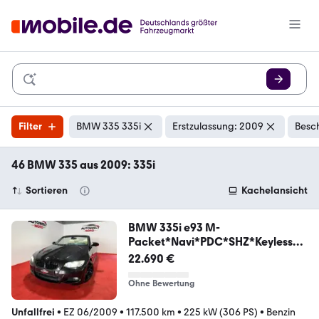
Filter
BMW 335 335i
Erstzulassung: 2009
Besc
46 BMW 335 aus 2009: 335i
Sortieren
Kachelansicht
BMW 335i e93 M-
Packet*Navi*PDC*SHZ*KeylessG
o
22.690 €
Ohne Bewertung
Unfallfrei
•
EZ 06/2009
•
117.500 km
•
225 kW (306 PS)
•
Benzin