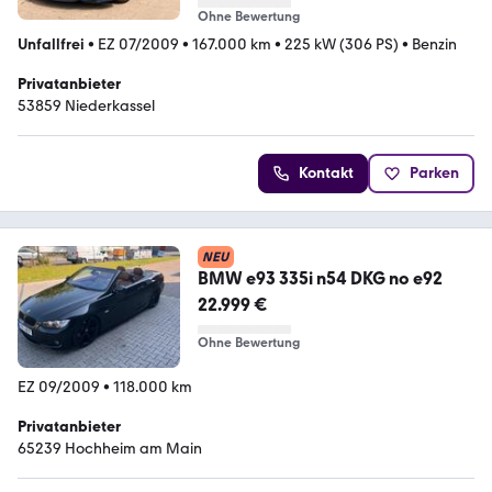
Ohne Bewertung
Unfallfrei
•
EZ 07/2009
•
167.000 km
•
225 kW (306 PS)
•
Benzin
Privatanbieter
53859 Niederkassel
Kontakt
Parken
NEU
BMW e93 335i n54 DKG no e92
22.999 €
Ohne Bewertung
EZ 09/2009
•
118.000 km
Privatanbieter
65239 Hochheim am Main