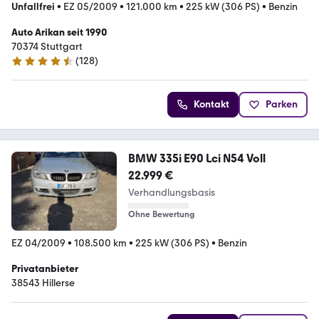
Unfallfrei
•
EZ 05/2009
•
121.000 km
•
225 kW (306 PS)
•
Benzin
Auto Arikan seit 1990
70374 Stuttgart
(
128
)
4.7 Sterne
Kontakt
Parken
BMW 335i E90 Lci N54 Voll
22.999 €
Verhandlungsbasis
Ohne Bewertung
EZ 04/2009
•
108.500 km
•
225 kW (306 PS)
•
Benzin
Privatanbieter
38543 Hillerse