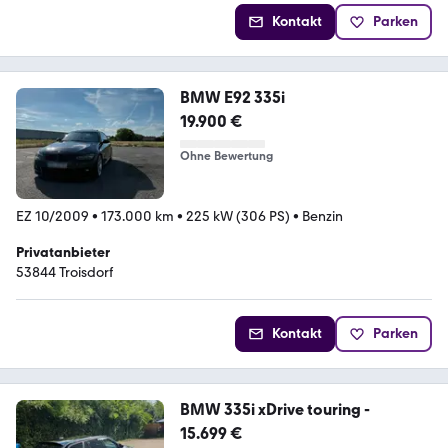
Kontakt
Parken
BMW E92 335i
19.900 €
Ohne Bewertung
EZ 10/2009
•
173.000 km
•
225 kW (306 PS)
•
Benzin
Privatanbieter
53844 Troisdorf
Kontakt
Parken
BMW 335i xDrive touring -
15.699 €