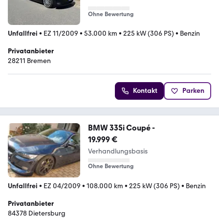
Ohne Bewertung
Unfallfrei
•
EZ 11/2009
•
53.000 km
•
225 kW (306 PS)
•
Benzin
Privatanbieter
28211 Bremen
Kontakt
Parken
BMW 335i Coupé -
19.999 €
Verhandlungsbasis
Ohne Bewertung
Unfallfrei
•
EZ 04/2009
•
108.000 km
•
225 kW (306 PS)
•
Benzin
Privatanbieter
84378 Dietersburg