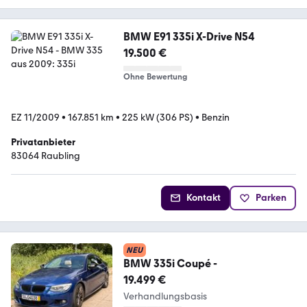
BMW E91 335i X-Drive N54
19.500 €
Ohne Bewertung
EZ 11/2009
•
167.851 km
•
225 kW (306 PS)
•
Benzin
Privatanbieter
83064 Raubling
Kontakt
Parken
NEU
BMW 335i Coupé -
19.499 €
Verhandlungsbasis