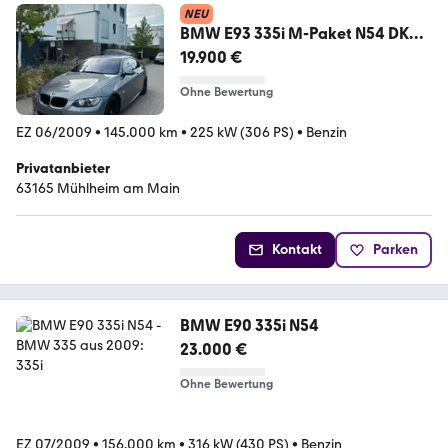
NEU
BMW E93 335i M-Paket N54 DKG
ACC CIC Space...
19.900 €
Ohne Bewertung
EZ 06/2009
•
145.000 km
•
225 kW (306 PS)
•
Benzin
Privatanbieter
63165 Mühlheim am Main
Kontakt
Parken
BMW E90 335i N54
23.000 €
Ohne Bewertung
EZ 07/2009
•
156.000 km
•
316 kW (430 PS)
•
Benzin