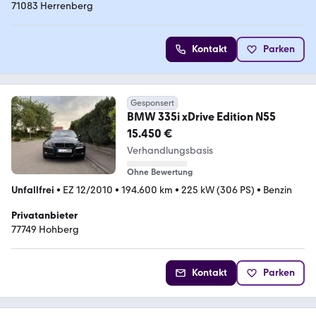
71083 Herrenberg
Kontakt
Parken
Gesponsert
BMW 335i xDrive Edition N55
15.450 €
Verhandlungsbasis
Ohne Bewertung
Unfallfrei
•
EZ 12/2010
•
194.600 km
•
225 kW (306 PS)
•
Benzin
Privatanbieter
77749 Hohberg
Kontakt
Parken