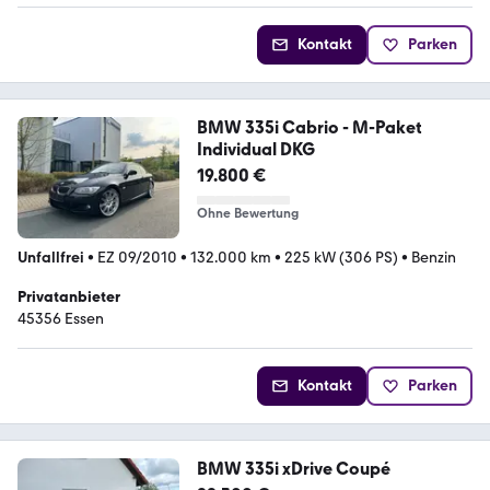
Kontakt
Parken
BMW 335i Cabrio - M-Paket
Individual DKG
19.800 €
Ohne Bewertung
Unfallfrei
•
EZ 09/2010
•
132.000 km
•
225 kW (306 PS)
•
Benzin
Privatanbieter
45356 Essen
Kontakt
Parken
BMW 335i xDrive Coupé