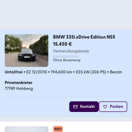
BMW 335i xDrive Edition N55
15.450 €
Verhandlungsbasis
Ohne Bewertung
Unfallfrei
•
EZ 12/2010
•
194.600 km
•
225 kW (306 PS)
•
Benzin
Privatanbieter
77749 Hohberg
Kontakt
Parken
NEU