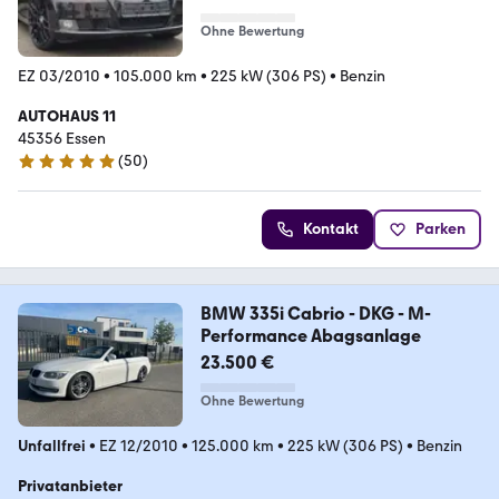
Ohne Bewertung
EZ 03/2010
•
105.000 km
•
225 kW (306 PS)
•
Benzin
AUTOHAUS 11
45356 Essen
(
50
)
4.8 Sterne
Kontakt
Parken
BMW 335i Cabrio - DKG - M-
Performance Abagsanlage
23.500 €
Ohne Bewertung
Unfallfrei
•
EZ 12/2010
•
125.000 km
•
225 kW (306 PS)
•
Benzin
Privatanbieter