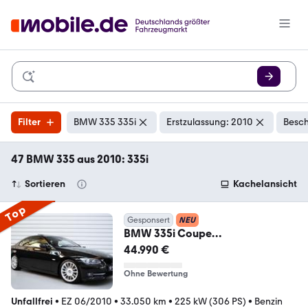
Filter
BMW 335 335i
Erstzulassung: 2010
Besch
47 BMW 335 aus 2010: 335i
Sortieren
Kachelansicht
Top
Gesponsert
NEU
BMW 335i Coupe
Individual+Nur.33.050km+Rubins
44.990 €
chwarz
Ohne Bewertung
Unfallfrei
•
EZ 06/2010
•
33.050 km
•
225 kW (306 PS)
•
Benzin