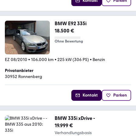
Kontakt
Parken
BMW E92 335i
18.500 €
Ohne Bewertung
EZ 08/2010
•
106.000 km
•
225 kW (306 PS)
•
Benzin
Privatanbieter
30952 Ronnenberg
Kontakt
Parken
BMW 335i xDrive -
19.999 €
Verhandlungsbasis