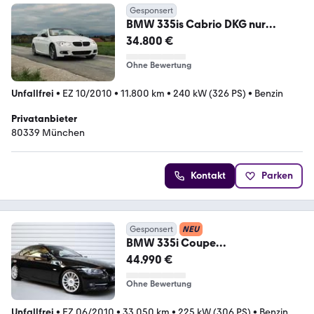
Gesponsert
BMW 335is Cabrio DKG nur
11.000km
34.800 €
Ohne Bewertung
Unfallfrei
•
EZ 10/2010
•
11.800 km
•
240 kW (326 PS)
•
Benzin
Privatanbieter
80339 München
Kontakt
Parken
Gesponsert
NEU
BMW 335i Coupe
Individual+Nur.33.050km+Rubins
44.990 €
chwarz
Ohne Bewertung
Unfallfrei
•
EZ 06/2010
•
33.050 km
•
225 kW (306 PS)
•
Benzin