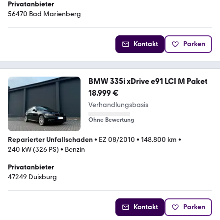
Privatanbieter
56470 Bad Marienberg
Kontakt
Parken
BMW 335i xDrive e91 LCI M Paket
18.999 €
Verhandlungsbasis
Ohne Bewertung
Reparierter Unfallschaden
•
EZ 08/2010
•
148.800 km
•
240 kW (326 PS)
•
Benzin
Privatanbieter
47249 Duisburg
Kontakt
Parken