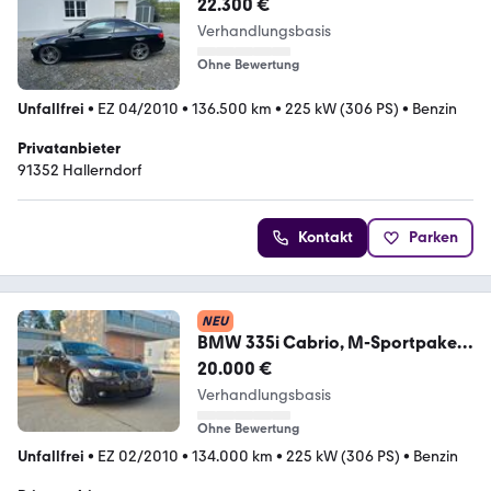
22.300 €
Verhandlungsbasis
Ohne Bewertung
Unfallfrei
•
EZ 04/2010
•
136.500 km
•
225 kW (306 PS)
•
Benzin
Privatanbieter
91352 Hallerndorf
Kontakt
Parken
NEU
BMW 335i Cabrio, M-Sportpaket,
DKG,Metallic
20.000 €
Verhandlungsbasis
Ohne Bewertung
Unfallfrei
•
EZ 02/2010
•
134.000 km
•
225 kW (306 PS)
•
Benzin