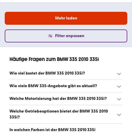
Mehr laden
Filter anpassen
Häufige Fragen zum BMW 335 2010 335i
Wie viel kostet der BMW 335 2010 335i?
Ein guter Preis für einen BMW 335 2010 335i liegt
Wie viele BMW 335-Angebote gibt es aktuell?
zwischen 15.225 € und 21.249 €. (Stand: 8.8.2026)
Es gibt insgesamt 47 BMW 335 bei mobile.de, davon 47
Welche Motorisierung hat der BMW 335 2010 335i?
Gebraucht- und 0 Neuwagen. (Stand: 8.8.2026)
Der BMW 335 2010 335i hat Leistungen zwischen 306 und
Welche Getriebeoptionen bietet der BMW 335 2010
344 PS. (Stand: 8.8.2026)
335i?
Der BMW 335 2010 335i ist mit automatischem und
In welchen Farben ist der BMW 335 2010 335i