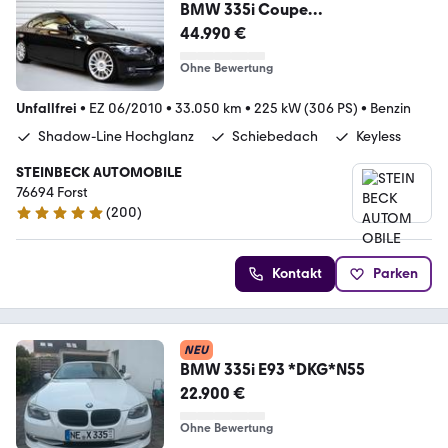
BMW 335i Coupe
Individual+Nur.33.050km+Rubins
44.990 €
chwarz
Ohne Bewertung
Unfallfrei
•
EZ 06/2010
•
33.050 km
•
225 kW (306 PS)
•
Benzin
Shadow-Line Hochglanz
Schiebedach
Keyless
STEINBECK AUTOMOBILE
76694 Forst
(
200
)
4.8 Sterne
Kontakt
Parken
NEU
BMW 335i E93 *DKG*N55
22.900 €
Ohne Bewertung