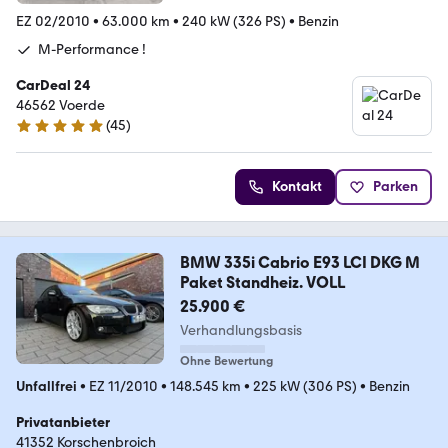
EZ 02/2010
•
63.000 km
•
240 kW (326 PS)
•
Benzin
M-Performance !
CarDeal 24
46562 Voerde
(
45
)
4.9 Sterne
Kontakt
Parken
BMW 335i Cabrio E93 LCI DKG M
Paket Standheiz. VOLL
25.900 €
Verhandlungsbasis
Ohne Bewertung
Unfallfrei
•
EZ 11/2010
•
148.545 km
•
225 kW (306 PS)
•
Benzin
Privatanbieter
41352 Korschenbroich