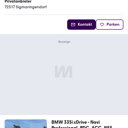
Privatanbieter
72517 Sigmaringendorf
Kontakt
Parken
BMW 335i xDrive - Navi
Professional_PDC_ACC_N55