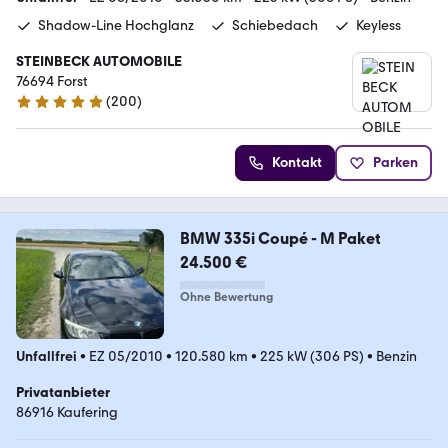
Shadow-Line Hochglanz
Schiebedach
Keyless
STEINBECK AUTOMOBILE
76694 Forst
(
200
)
4.8 Sterne
Kontakt
Parken
BMW 335i Coupé - M Paket
24.500 €
Ohne Bewertung
Unfallfrei
•
EZ 05/2010
•
120.580 km
•
225 kW (306 PS)
•
Benzin
Privatanbieter
86916 Kaufering