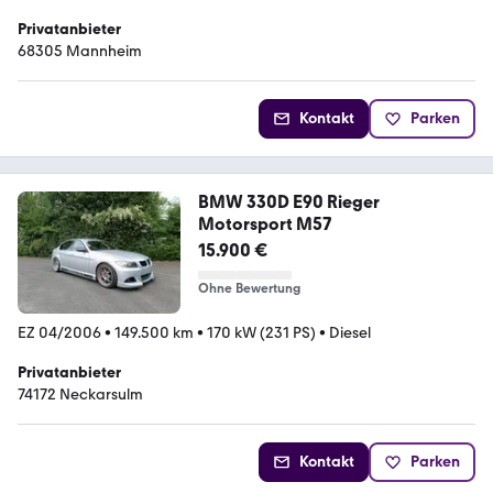
Privatanbieter
68305 Mannheim
Kontakt
Parken
BMW 330D E90 Rieger
Motorsport M57
15.900 €
Ohne Bewertung
EZ 04/2006
•
149.500 km
•
170 kW (231 PS)
•
Diesel
Privatanbieter
74172 Neckarsulm
Kontakt
Parken