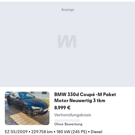
BMW 330d Coupé -M Paket
Motor Neuwertig 3 tkm
8.999 €
Verhandlungsbasis
Ohne Bewertung
EZ 05/2009
•
229.758 km
•
180 kW (245 PS)
•
Diesel