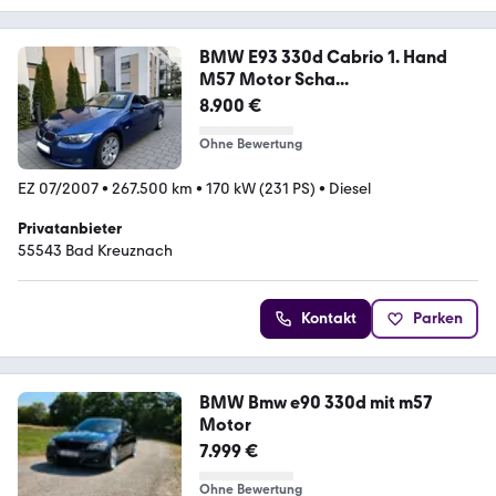
BMW E93 330d Cabrio 1. Hand
M57 Motor Scha...
8.900 €
Ohne Bewertung
EZ 07/2007
•
267.500 km
•
170 kW (231 PS)
•
Diesel
Privatanbieter
55543 Bad Kreuznach
Kontakt
Parken
BMW Bmw e90 330d mit m57
Motor
7.999 €
Ohne Bewertung