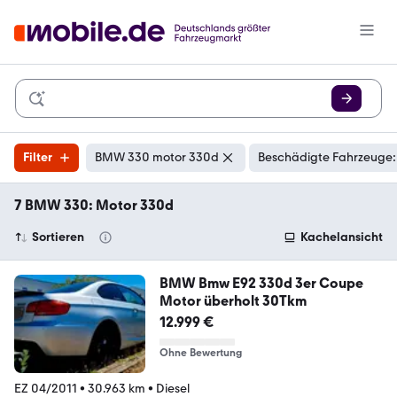
Filter
BMW 330 motor 330d
Beschädigte Fahrzeuge:
7 BMW 330: Motor 330d
Sortieren
Kachelansicht
BMW Bmw E92 330d 3er Coupe
Motor überholt 30Tkm
12.999 €
Ohne Bewertung
EZ 04/2011
•
30.963 km
•
Diesel