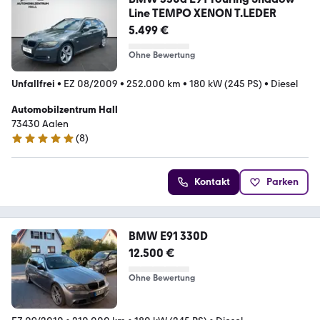
Line TEMPO XENON T.LEDER
5.499 €
Ohne Bewertung
Unfallfrei
•
EZ 08/2009
•
252.000 km
•
180 kW (245 PS)
•
Diesel
Automobilzentrum Hall
73430 Aalen
(
8
)
5 Sterne
Kontakt
Parken
BMW E91 330D
12.500 €
Ohne Bewertung