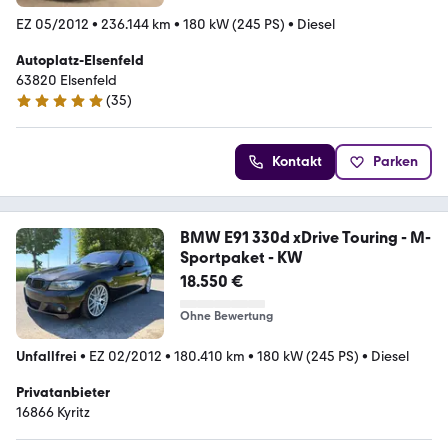
EZ 05/2012
•
236.144 km
•
180 kW (245 PS)
•
Diesel
Autoplatz-Elsenfeld
63820 Elsenfeld
(
35
)
5 Sterne
Kontakt
Parken
BMW E91 330d xDrive Touring - M-
Sportpaket - KW
18.550 €
Ohne Bewertung
Unfallfrei
•
EZ 02/2012
•
180.410 km
•
180 kW (245 PS)
•
Diesel
Privatanbieter
16866 Kyritz