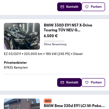
Kontakt
Parken
BMW 330D E91 N57 X-Drive
Touring TÜV NEU G...
6.500 €
Ohne Bewertung
EZ 03/2011
•
225.000 km
•
180 kW (245 PS)
•
Diesel
Privatanbieter
87435 Kempten
Kontakt
Parken
NEU
BMW Bmw 330d E91 LCI M-Paket