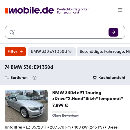
Filter
BMW 330 e91 330d
Beschädigte Fahrzeuge: Ni
74 BMW 330: E91 330d
Sortieren
Kachelansicht
BMW 330d e91 Touring
xDrive*2.Hand*Sitzh*Tempomat*
7.899 €
Ohne Bewertung
Unfallfrei
•
EZ 05/2011
•
207.570 km
•
180 kW (245 PS)
•
Diesel