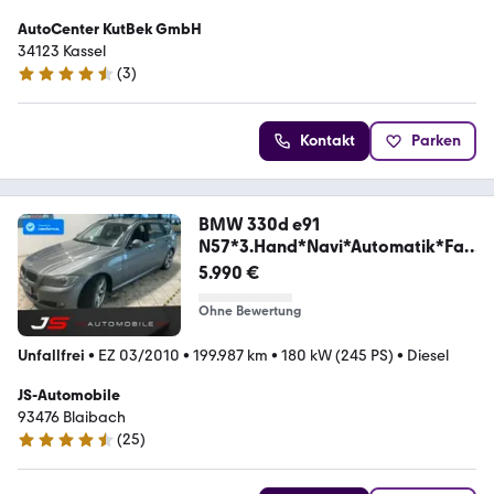
AutoCenter KutBek GmbH
34123 Kassel
(
3
)
4.3 Sterne
Kontakt
Parken
BMW 330d e91
N57*3.Hand*Navi*Automatik*Fac
elift*DE
5.990 €
Ohne Bewertung
Unfallfrei
•
EZ 03/2010
•
199.987 km
•
180 kW (245 PS)
•
Diesel
JS-Automobile
93476 Blaibach
(
25
)
4.4 Sterne