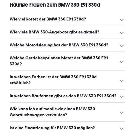
Häufige Fragen zum BMW 330 E91 330d
Wie viel kostet der BMW 330 E91 330d?
Ein guter Preis für einen BMW 330 E91 330d liegt zwischen
Wie viele BMW 330-Angebote gibt es aktuell?
5.500 € und 10.000 €. (Stand: 9.8.2026)
Es gibt insgesamt 74 BMW 330 bei mobile.de, davon 74
Welche Motorisierung hat der BMW 330 E91 330d?
Gebraucht- und 0 Neuwagen. (Stand: 9.8.2026)
Der BMW 330 E91 330d hat Leistungen zwischen 231 und
Welche Getriebeoptionen bietet der BMW 330 E91
304 PS. (Stand: 9.8.2026)
330d?
Der BMW 330 E91 330d ist mit automatischem und
In welchen Farben ist der BMW 330 E91 330d
manuellem Getriebe erhältlich. (Stand: 9.8.2026)
erhältlich?
Den BMW 330 E91 330d gibt es in folgenden Farben:
In welchen Bauformen gibt es den BMW 330 E91 330d?
grau, blau, silber, schwarz und grün. Die häufigste Farbe
ist grau. (Stand: 9.8.2026)
Den BMW 330 E91 330d gibt es in folgenden Bauformen:
Wie kann ich auf mobile.de einen BMW 330
Kombi. (Stand: 9.8.2026)
Gebrauchtwagen verkaufen?
Alle Informationen zum Verkauf an mobile.de-
Ist eine Finanzierung für BMW 330 möglich?
Ankaufstationen oder per Inserat auf mobile.de gibt es