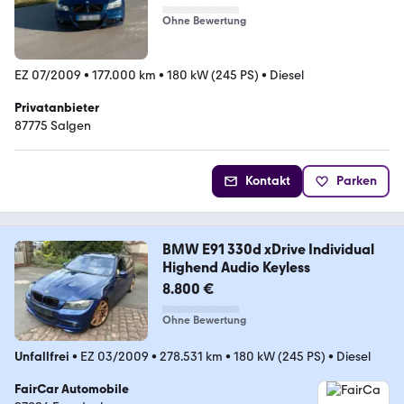
Ohne Bewertung
EZ 07/2009
•
177.000 km
•
180 kW (245 PS)
•
Diesel
Privatanbieter
87775 Salgen
Kontakt
Parken
BMW E91 330d xDrive Individual
Highend Audio Keyless
8.800 €
Ohne Bewertung
Unfallfrei
•
EZ 03/2009
•
278.531 km
•
180 kW (245 PS)
•
Diesel
FairCar Automobile