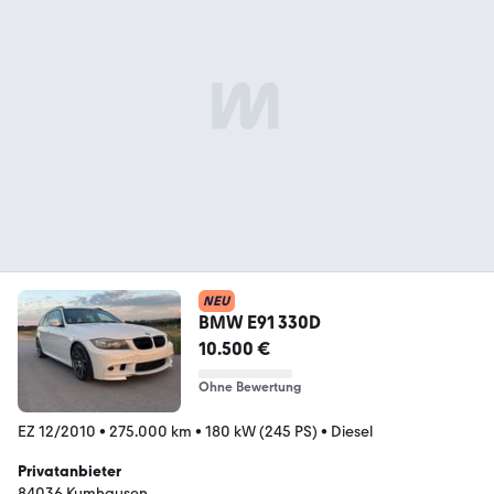
NEU
BMW E91 330D
10.500 €
Ohne Bewertung
EZ 12/2010
•
275.000 km
•
180 kW (245 PS)
•
Diesel
Privatanbieter
84036 Kumhausen