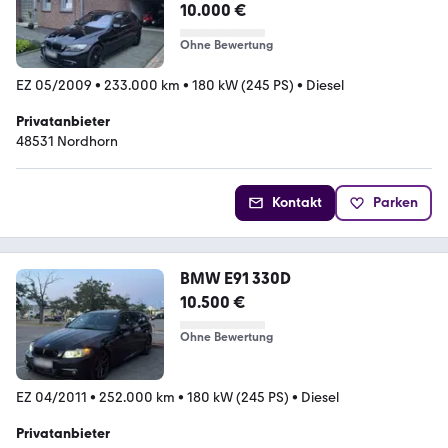
TÜV NEU
10.000 €
Ohne Bewertung
EZ 05/2009
•
233.000 km
•
180 kW (245 PS)
•
Diesel
Privatanbieter
48531 Nordhorn
Kontakt
Parken
BMW E91 330D
10.500 €
Ohne Bewertung
EZ 04/2011
•
252.000 km
•
180 kW (245 PS)
•
Diesel
Privatanbieter