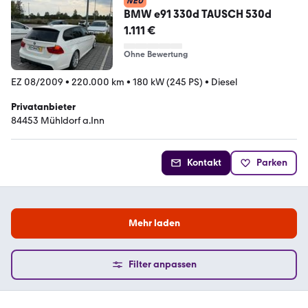
NEU
BMW e91 330d TAUSCH 530d
1.111 €
Ohne Bewertung
EZ 08/2009
•
220.000 km
•
180 kW (245 PS)
•
Diesel
Privatanbieter
84453 Mühldorf a.Inn
Kontakt
Parken
Mehr laden
Filter anpassen