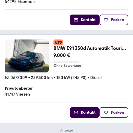
54298 Eisenach
Kontakt
Parken
NEU
BMW E91 330d Automatik Touring
M-Paket Le ...
9.000 €
Ohne Bewertung
EZ 06/2009
•
239.500 km
•
180 kW (245 PS)
•
Diesel
Privatanbieter
41747 Viersen
Kontakt
Parken