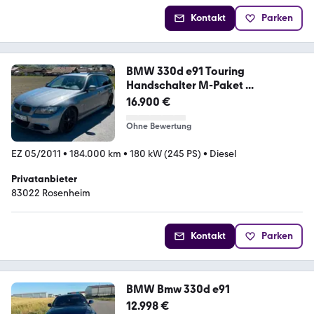
Kontakt
Parken
BMW 330d e91 Touring
Handschalter M-Paket ...
16.900 €
Ohne Bewertung
EZ 05/2011
•
184.000 km
•
180 kW (245 PS)
•
Diesel
Privatanbieter
83022 Rosenheim
Kontakt
Parken
BMW Bmw 330d e91
12.998 €