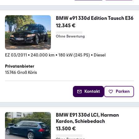
BMW e91 330d Edition Tausch E36
12.345 €
Ohne Bewertung
EZ 03/2011
•
240.000 km
•
180 kW (245 PS)
•
Diesel
Privatanbieter
15746 Groß Köris
Kontakt
Parken
BMW E91 330d LCI, Harman
Kardon, Schiebedach
13.500 €