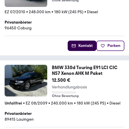
Ohne Bewertung
EZ 07/2010
•
248.000 km
•
180 kW (245 PS)
•
Diesel
Privatanbieter
96450 Coburg
Kontakt
Parken
BMW 330d Touring E91 LCI CIC
N57 Xenon AHK M Paket
12.500 €
Verhandlungsbasis
Ohne Bewertung
Unfallfrei
•
EZ 08/2009
•
240.000 km
•
180 kW (245 PS)
•
Diesel
Privatanbieter
89415 Lauingen