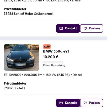
EZ 09/2010
•
210.000 km
•
180 kW (245 PS)
•
Diesel
Privatanbieter
33758 Schloß Holte-Stukenbrock
Kontakt
Parken
NEU
BMW 330d e91
10.200 €
Ohne Bewertung
EZ 10/2009
•
220.000 km
•
180 kW (245 PS)
•
Diesel
Privatanbieter
96142 Hollfeld
Kontakt
Parken