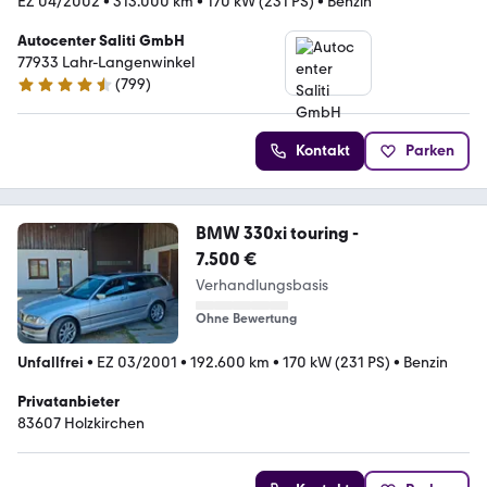
EZ 04/2002
•
313.000 km
•
170 kW (231 PS)
•
Benzin
Autocenter Saliti GmbH
77933 Lahr-Langenwinkel
(
799
)
4.6 Sterne
Kontakt
Parken
BMW 330xi touring -
7.500 €
Verhandlungsbasis
Ohne Bewertung
Unfallfrei
•
EZ 03/2001
•
192.600 km
•
170 kW (231 PS)
•
Benzin
Privatanbieter
83607 Holzkirchen