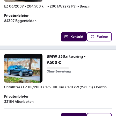
EZ 06/2009
•
204.500 km
•
200 kW (272 PS)
•
Benzin
Privatanbieter
84307 Eggenfelden
Kontakt
Parken
BMW 330xi touring -
9.500 €
Ohne Bewertung
Unfallfrei
•
EZ 05/2001
•
175.000 km
•
170 kW (231 PS)
•
Benzin
Privatanbieter
33184 Altenbeken