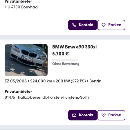
Privatanbieter
HU-7150 Bonyhád
Kontakt
Parken
BMW Bmw e90 330xi
5.700 €
Ohne Bewertung
EZ 05/2008
•
224.000 km
•
200 kW (272 PS)
•
Benzin
Privatanbieter
81476 Thalk.Obersendl.-Forsten-Fürstenr.-Solln
Kontakt
Parken