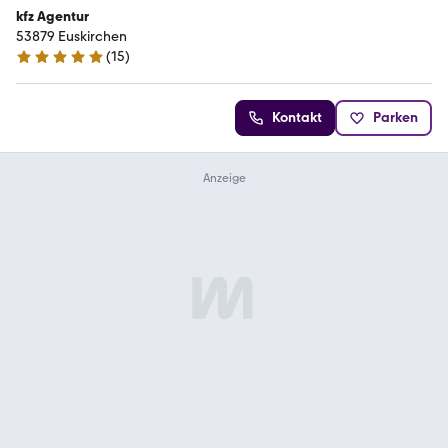
kfz Agentur
53879 Euskirchen
(
15
)
5 Sterne
Kontakt
Parken