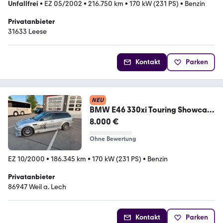
Unfallfrei
•
EZ 05/2002
•
216.750 km
•
170 kW (231 PS)
•
Benzin
Privatanbieter
31633 Leese
Kontakt
Parken
NEU
BMW E46 330xi Touring Showcar
Pokalsieger ...
8.000 €
Ohne Bewertung
EZ 10/2000
•
186.345 km
•
170 kW (231 PS)
•
Benzin
Privatanbieter
86947 Weil a. Lech
Kontakt
Parken