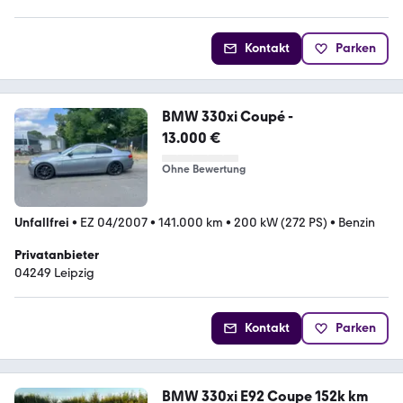
Kontakt
Parken
BMW 330xi Coupé -
13.000 €
Ohne Bewertung
Unfallfrei
•
EZ 04/2007
•
141.000 km
•
200 kW (272 PS)
•
Benzin
Privatanbieter
04249 Leipzig
Kontakt
Parken
BMW 330xi E92 Coupe 152k km