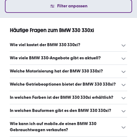
Filter anpassen
Häufige Fragen zum BMW 330 330xi
Wie viel kostet der BMW 330 330xi?
Ein guter Preis für einen BMW 330 330xi liegt zwischen
Wie viele BMW 330-Angebote gibt es aktuell?
4.425 € und 7.925 €. (Stand: 9.8.2026)
Es gibt insgesamt 52 BMW 330 bei mobile.de, davon 52
Welche Motorisierung hat der BMW 330 330xi?
Gebraucht- und 0 Neuwagen. (Stand: 9.8.2026)
Der BMW 330 330xi hat Leistungen zwischen 231 und 272
Welche Getriebeoptionen bietet der BMW 330 330xi?
PS. (Stand: 9.8.2026)
Der BMW 330 330xi ist mit automatischem und
In welchen Farben ist der BMW 330 330xi erhältlich?
manuellem Getriebe erhältlich. (Stand: 9.8.2026)
Den BMW 330 330xi gibt es in folgenden Farben:
In welchen Bauformen gibt es den BMW 330 330xi?
schwarz, blau, grau, silber und weiß. Die häufigste Farbe
ist schwarz. (Stand: 9.8.2026)
Den BMW 330 330xi gibt es in folgenden Bauformen:
Wie kann ich auf mobile.de einen BMW 330
Kombi. (Stand: 9.8.2026)
Gebrauchtwagen verkaufen?