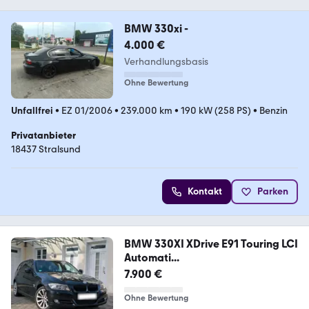
BMW 330xi -
4.000 €
Verhandlungsbasis
Ohne Bewertung
Unfallfrei
•
EZ 01/2006
•
239.000 km
•
190 kW (258 PS)
•
Benzin
Privatanbieter
18437 Stralsund
Kontakt
Parken
BMW 330XI XDrive E91 Touring LCI
Automati...
7.900 €
Ohne Bewertung