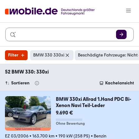
Filter
BMW 330 330xi
Beschädigte Fahrzeuge: Nicht
52 BMW 330: 330xi
Sortieren
Kachelansicht
BMW 330xi Allrad 1.Hand PDC Bi-
Xenon Navi Teil-Leder
9.690 €
Ohne Bewertung
EZ 03/2006
•
163.700 km
•
190 kW (258 PS)
•
Benzin