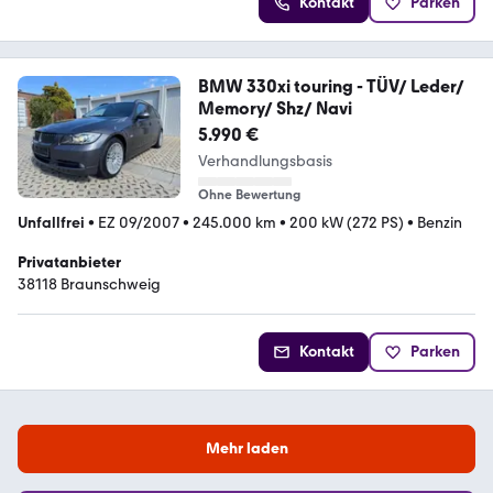
Kontakt
Parken
BMW 330xi touring - TÜV/ Leder/
Memory/ Shz/ Navi
5.990 €
Verhandlungsbasis
Ohne Bewertung
Unfallfrei
•
EZ 09/2007
•
245.000 km
•
200 kW (272 PS)
•
Benzin
Privatanbieter
38118 Braunschweig
Kontakt
Parken
Mehr laden