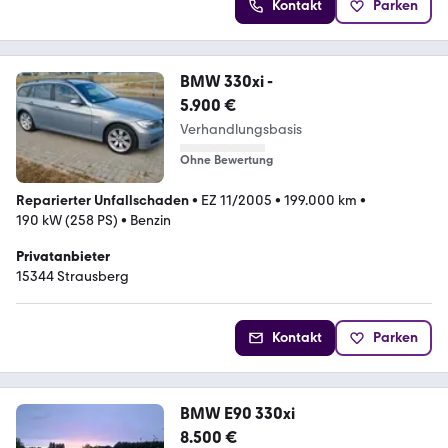
Kontakt
Parken
BMW 330xi -
5.900 €
Verhandlungsbasis
Ohne Bewertung
Reparierter Unfallschaden
•
EZ 11/2005
•
199.000 km
•
190 kW (258 PS)
•
Benzin
Privatanbieter
15344 Strausberg
Kontakt
Parken
BMW E90 330xi
8.500 €