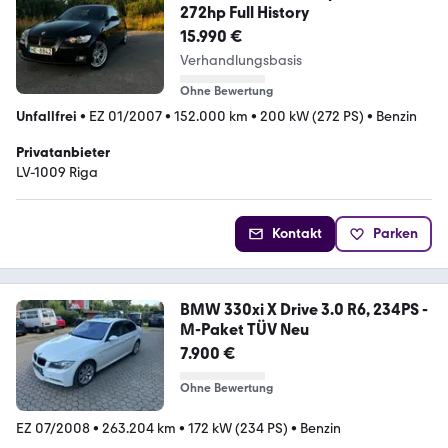
272hp Full History
15.990 €
Verhandlungsbasis
Ohne Bewertung
Unfallfrei
•
EZ 01/2007
•
152.000 km
•
200 kW (272 PS)
•
Benzin
Privatanbieter
LV-1009 Riga
Kontakt
Parken
BMW 330xi X Drive 3.0 R6, 234PS -
M-Paket TÜV Neu
7.900 €
Ohne Bewertung
EZ 07/2008
•
263.204 km
•
172 kW (234 PS)
•
Benzin