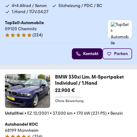
4x4 Allrad / Xenon
Sitzheizung / PDC / BC
1.Hand / TÜV.04.27
TopSell-Automobile
09120 Chemnitz
(
224
)
4.9 Sterne
Kontakt
Parken
BMW 330xi Lim. M-Sportpaket
Individual / 1.Hand
22.900 €
Ohne Bewertung
Unfallfrei
•
EZ 12/2001
•
37.000 km
•
170 kW (231 PS)
•
Benzin
Autohandel KOC
68199 Mannheim
(
356
)