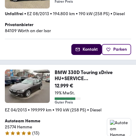
Fairer Preis
Unfallfrei
•
EZ 08/2013
•
194.800 km
•
190 kW (258 PS)
•
Diesel
Privatanbieter
84109 Wörth an der Isar
Kontakt
Parken
BMW 330D Touring xDrive
HU+SERVICE
NEU/LEDER/NAVI/AH
12.999 €
19% MwSt.
Guter Preis
EZ 04/2013
•
199.999 km
•
190 kW (258 PS)
•
Diesel
Autoteam Hemme
25774 Hemme
(
13
)
5 Sterne