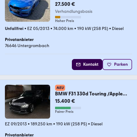
27.500 €
Verhandlungsbasis
Hoher Preis
Unfallfrei
•
EZ 05/2013
•
74.000 km
•
190 kW (258 PS)
•
Diesel
Privatanbieter
76646 Untergrombach
Kontakt
Parken
NEU
BMW F31 330d Touring /Apple
CarPlay/ M-Paket/
15.400 €
Fairer Preis
EZ 09/2013
•
189.250 km
•
190 kW (258 PS)
•
Diesel
Privatanbieter