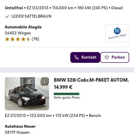
Unfallfrei
•
EZ 03/2013
•
114.000 km
•
180 kW (245 PS)
•
Diesel
LEDER SATTELBRAUN
Automobile Alagöz
56422 Wirges
(
78
)
4.6 Sterne
Kontakt
Parken
BMW 328i Cabr.M-PAKET AUTOM.
14.999 €
Sehr guter Preis
EZ 07/2013
•
123.000 km
•
172 kW (234 PS)
•
Benzin
Autohaus Neuer
58119 Hagen