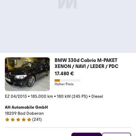
BMW 330d Cabrio M-PAKET
XENON / NAVI / LEDER / PDC
17.480 €
Hoher Preis
EZ 04/2013
•
185.000 km
•
180 kW (245 PS)
•
Diesel
AH Automobile GmbH
18209 Bad Doberan
(
241
)
4.8 Sterne