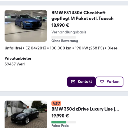
BMW F31 330d Checkheft
gepflegt M Paket evtl. Tausch
18.990 €
Verhandlungsbasis
Ohne Bewertung
Unfallfrei
•
EZ 04/2013
•
100.000 km
•
190 kW (258 PS)
•
Diesel
Privatanbieter
59457 Werl
Kontakt
Parken
NEU
BMW 330d xDrive Luxury Line |
108.500 km |...
19.990 €
Fairer Preis