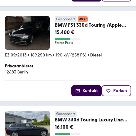
Gesponsert
NEU
BMW F31 330d Touring /Apple
CarPlay/ M-Paket/
15.400 €
Fairer Preis
EZ 09/2013
•
189.250 km
•
190 kW (258 PS)
•
Diesel
Privatanbieter
12683 Berlin
Kontakt
Parken
Gesponsert
BMW 330d Touring Luxury Line
Automatic INDIVIDUAL
16.100 €