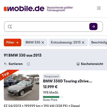
Filter
BMW 330
Erstzulassung: 2013
Beschädig
91 BMW 330 aus 2013
Sortieren
Kachelansicht
Top
Gesponsert
BMW 330D Touring xDrive
HU+SERVICE
12.999 €
NEU/LEDER/NAVI/AH
19% MwSt.
Guter Preis
EZ 04/2013
•
199.999 km
•
190 kW (258 PS)
•
Diesel