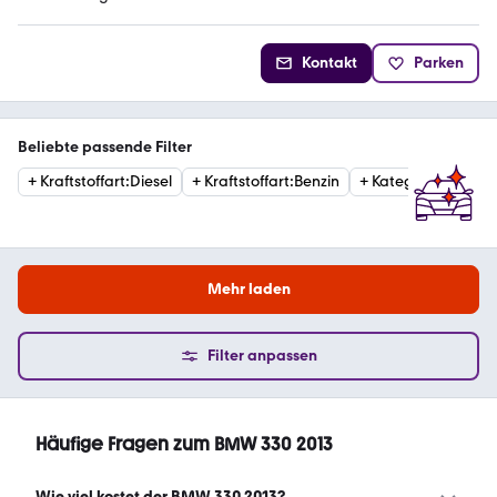
Kontakt
Parken
Beliebte passende Filter
+
Kraftstoffart
:
Diesel
+
Kraftstoffart
:
Benzin
+
Kategorie
:
Limous
Mehr laden
Filter anpassen
Häufige Fragen zum BMW 330 2013
Wie viel kostet der BMW 330 2013?