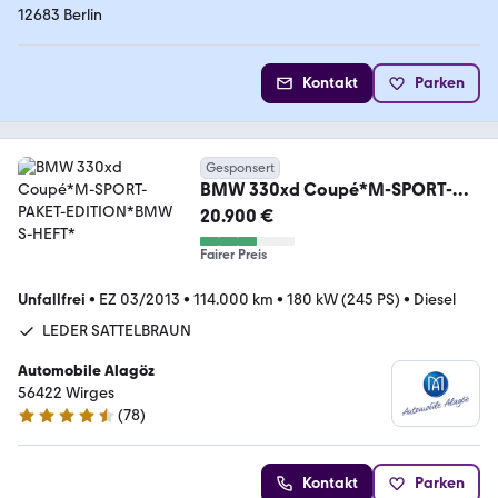
12683 Berlin
Kontakt
Parken
Gesponsert
BMW 330xd Coupé*M-SPORT-
PAKET-EDITION*BMW S-HEFT*
20.900 €
Fairer Preis
Unfallfrei
•
EZ 03/2013
•
114.000 km
•
180 kW (245 PS)
•
Diesel
LEDER SATTELBRAUN
Automobile Alagöz
56422 Wirges
(
78
)
4.6 Sterne
Kontakt
Parken