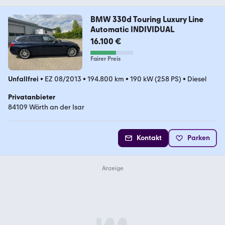
BMW 330d Touring Luxury Line
Automatic INDIVIDUAL
16.100 €
Fairer Preis
Unfallfrei
•
EZ 08/2013
•
194.800 km
•
190 kW (258 PS)
•
Diesel
Privatanbieter
84109 Wörth an der Isar
Kontakt
Parken