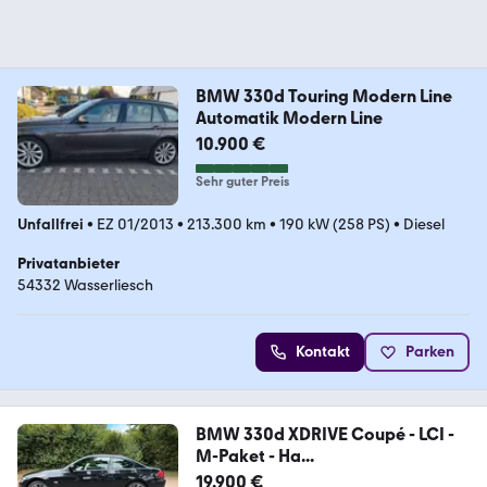
BMW 330d Touring Modern Line
Automatik Modern Line
10.900 €
Sehr guter Preis
Unfallfrei
•
EZ 01/2013
•
213.300 km
•
190 kW (258 PS)
•
Diesel
Privatanbieter
54332 Wasserliesch
Kontakt
Parken
BMW 330d XDRIVE Coupé - LCI -
M-Paket - Ha...
19.900 €