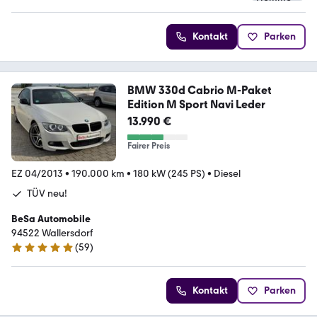
Kontakt
Parken
BMW 330d Cabrio M-Paket
Edition M Sport Navi Leder
13.990 €
Fairer Preis
EZ 04/2013
•
190.000 km
•
180 kW (245 PS)
•
Diesel
TÜV neu!
BeSa Automobile
94522 Wallersdorf
(
59
)
5 Sterne
Kontakt
Parken