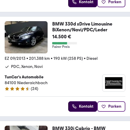
Kontakt
Parken
BMW 330d xDrive Limousine
BiXenon/Navi/PDC/Leder
14.500 €
Fairer Preis
EZ 09/2013
•
201.388 km
•
190 kW (258 PS)
•
Diesel
PDC, Xenon, Navi
TunCar's Automobile
84100 Niederaichbach
(
24
)
4.7 Sterne
Kontakt
Parken
BMW 330i Cabrio - BMW