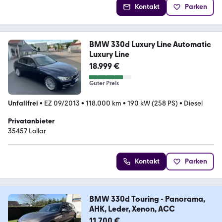
Kontakt
Parken
BMW 330d Luxury Line Automatic
Luxury Line
18.999 €
Guter Preis
Unfallfrei
•
EZ 09/2013
•
118.000 km
•
190 kW (258 PS)
•
Diesel
Privatanbieter
35457 Lollar
Kontakt
Parken
BMW 330d Touring - Panorama,
AHK, Leder, Xenon, ACC
11.700 €