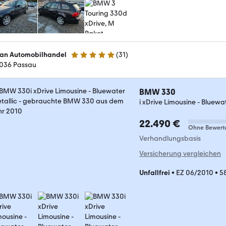
ian Automobilhandel
(
31
)
4.8 Sterne
036 Passau
BMW 330
i xDrive Limousine - Bluewa
22.490 €
Ohne Bewert
Verhandlungsbasis
Versicherung vergleichen
Unfallfrei
•
EZ 06/2010
•
5