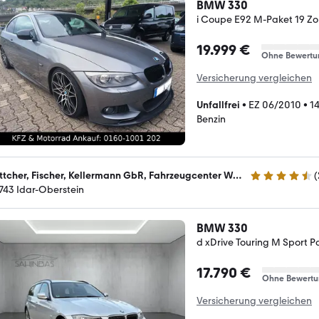
BMW 330
i Coupe E92 M-Paket 19 Zo
19.999 €
Ohne Bewertu
Versicherung vergleichen
Unfallfrei
•
EZ 06/2010
•
1
Benzin
Böttcher, Fischer, Kellermann GbR, Fahrzeugcenter Weierbach, MB-Motors
(
4.7 Sterne
743 Idar-Oberstein
BMW 330
d xDrive Touring M Sport
17.790 €
Ohne Bewertu
Versicherung vergleichen