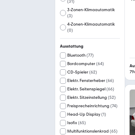
(
31
)
3-Zonen-Klimaautomatik
(
3
)
4-Zonen-Klimaautomatik
(
0
)
Ausstattung
Bluetooth
(
77
)
Bordcomputer
(
64
)
Au
79
CD-Spieler
(
62
)
Elektr. Fensterheber
(
66
)
Elektr. Seitenspiegel
(
66
)
Elektr. Sitzeinstellung
(
52
)
Freisprecheinrichtung
(
74
)
Head-Up Display
(
1
)
Isofix
(
65
)
Multifunktionslenkrad
(
65
)