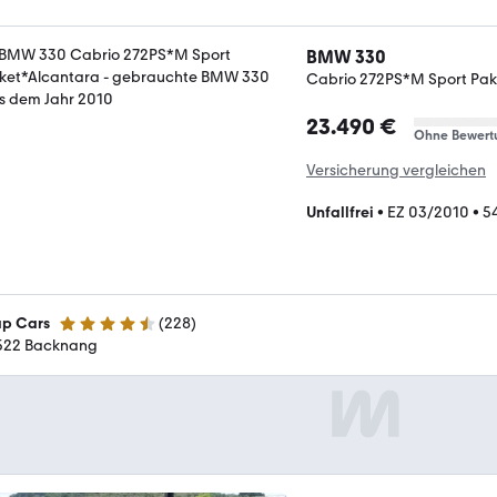
BMW 330
Cabrio 272PS*M Sport Pak
23.490 €
Ohne Bewert
Versicherung vergleichen
Unfallfrei
•
EZ 03/2010
•
5
p Cars
(
228
)
4.7 Sterne
522 Backnang