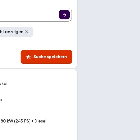
ht anzeigen
Suche speichern
aket
g
180 kW (245 PS)
•
Diesel