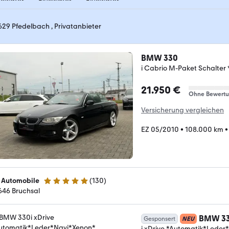
629 Pfedelbach , Privatanbieter
BMW 330
i Cabrio M-Paket Schalter
21.950 €
Ohne Bewert
Versicherung vergleichen
EZ 05/2010
•
108.000 km
 Automobile
(
130
)
4.9 Sterne
646 Bruchsal
BMW 3
Gesponsert
NEU
i xDrive *Automatik*Leder