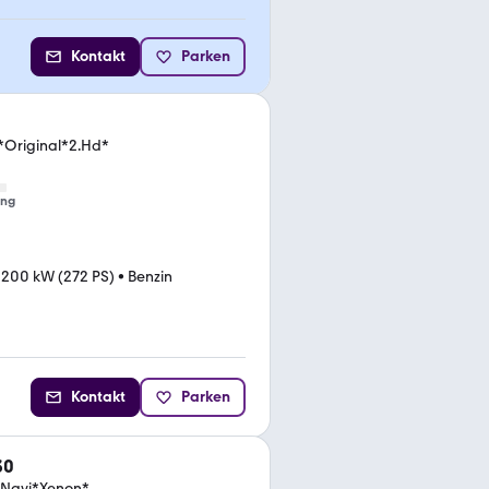
Kontakt
Parken
 *Original*2.Hd*
ung
•
200 kW (272 PS)
•
Benzin
Kontakt
Parken
30
*Navi*Xenon*