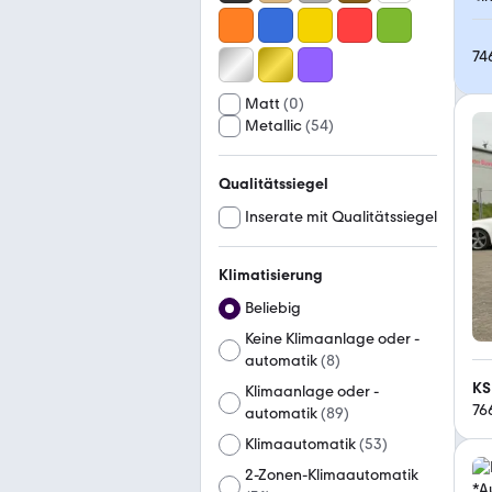
74
Matt
(
0
)
Metallic
(
54
)
Qualitätssiegel
Inserate mit Qualitätssiegel
Klimatisierung
Beliebig
Keine Klimaanlage oder -
automatik
(
8
)
KS
Klimaanlage oder -
76
automatik
(
89
)
Klimaautomatik
(
53
)
2-Zonen-Klimaautomatik