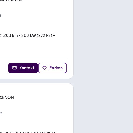
g
21.200 km
•
200 kW (272 PS)
•
Kontakt
Parken
i XENON
ng