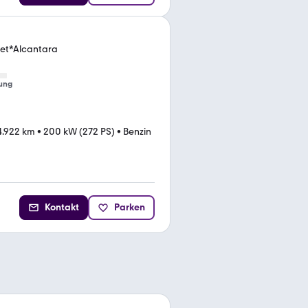
et*Alcantara
ung
4.922 km
•
200 kW (272 PS)
•
Benzin
Kontakt
Parken