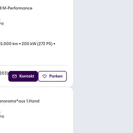
ll M-Performance
ng
45.000 km
•
200 kW (272 PS)
•
203
)
Kontakt
Parken
 Panorama*aus 1.Hand
ng