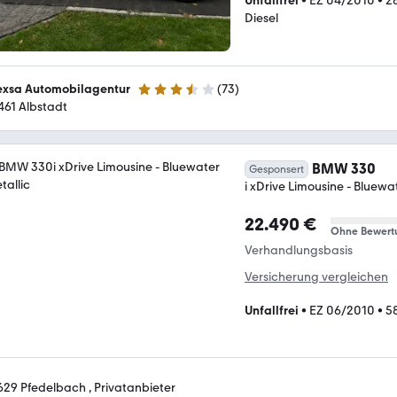
Unfallfrei
•
EZ 04/2010
•
2
Diesel
exsa Automobilagentur
(
73
)
3.6 Sterne
461 Albstadt
BMW 330
Gesponsert
i xDrive Limousine - Bluewa
22.490 €
Ohne Bewert
Verhandlungsbasis
Versicherung vergleichen
Unfallfrei
•
EZ 06/2010
•
5
629 Pfedelbach , Privatanbieter