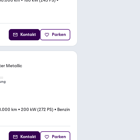
80.000 km
•
180 kW (245 PS)
•
Kontakt
Parken
ter Metallic
ung
8.000 km
•
200 kW (272 PS)
•
Benzin
Kontakt
Parken