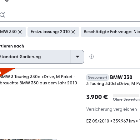
BMW 330
Erstzulassung: 2010
Beschädigte Fahrzeuge: Nic
rtieren nach
p
BMW 330
Gesponsert
3 Touring 330d xDrive, M P
3.900 €
Ohne Bewertun
Versicherung vergleichen
EZ 05/2010
•
359.967 km
•