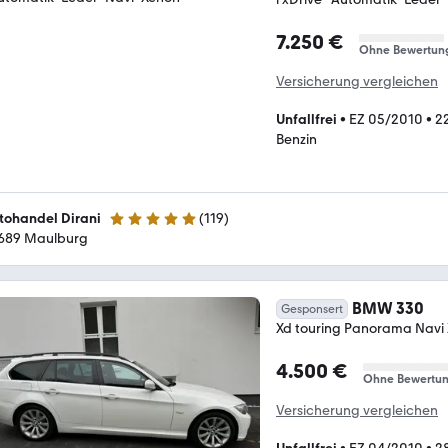
7.250 €
Ohne Bewertun
Versicherung vergleichen
Unfallfrei
•
EZ 05/2010
•
2
Benzin
tohandel Dirani
(
119
)
4.8 Sterne
689 Maulburg
BMW 330
Gesponsert
Xd touring Panorama Nav
4.500 €
Ohne Bewertu
Versicherung vergleichen