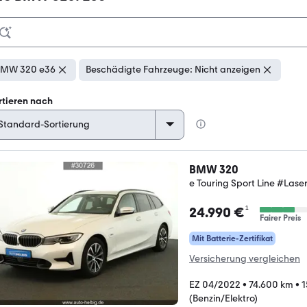
BMW 320 e36
Beschädigte Fahrzeuge: Nicht anzeigen
rtieren nach
BMW 320
e Touring Sport Line #Lase
¹
24.990 €
Fairer Preis
Mit Batterie-Zertifikat
Versicherung vergleichen
EZ 04/2022
•
74.600 km
•
1
(Benzin/Elektro)