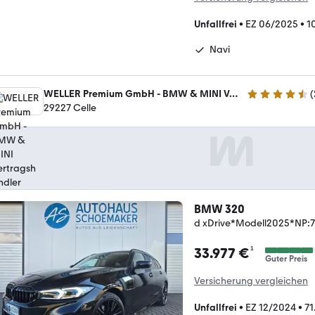
Unfallfrei
•
EZ 06/2025
•
1
Navi
WELLER Premium GmbH - BMW & MINI Vertragshändler
(
4.4 Sterne
29227 Celle
BMW 320
d xDrive*Modell2025*NP:
¹
33.977 €
Guter Preis
Versicherung vergleichen
Unfallfrei
•
EZ 12/2024
•
71