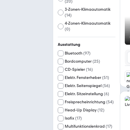
(
20
)
3-Zonen-Klimaautomatik
(
14
)
4-Zonen-Klimaautomatik
(
0
)
Ausstattung
Bluetooth
(
97
)
Bordcomputer
(
25
)
CD-Spieler
(
16
)
Elektr. Fensterheber
(
51
)
Elektr. Seitenspiegel
(
56
)
Elektr. Sitzeinstellung
(
6
)
Freisprecheinrichtung
(
54
)
Head-Up Display
(
12
)
Isofix
(
17
)
Multifunktionslenkrad
(
17
)