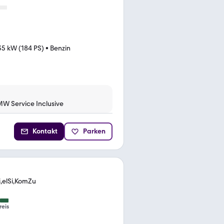
35 kW (184 PS)
•
Benzin
MW Service Inclusive
Kontakt
Parken
i,elSi,KomZu
reis