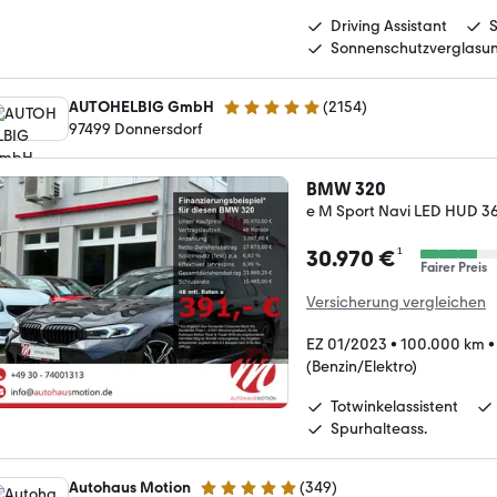
Driving Assistant
Sonnenschutzverglasu
AUTOHELBIG GmbH
(
2154
)
4.8 Sterne
97499 Donnersdorf
BMW 320
e M Sport Navi LED HUD 
¹
30.970 €
Fairer Preis
Versicherung vergleichen
EZ 01/2023
•
100.000 km
(Benzin/Elektro)
Totwinkelassistent
Spurhalteass.
Autohaus Motion
(
349
)