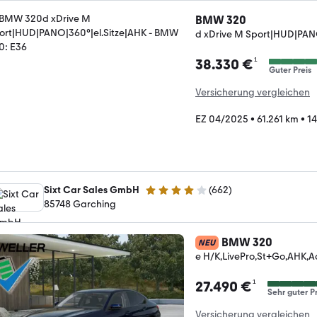
BMW 320
d xDrive M Sport|HUD|PAN
¹
38.330 €
Guter Preis
Versicherung vergleichen
EZ 04/2025
•
61.261 km
•
14
Sixt Car Sales GmbH
(
662
)
4.1 Sterne
85748 Garching
BMW 320
NEU
e H/K,LivePro,St+Go,AHK,A
¹
27.490 €
Sehr guter Pr
Versicherung vergleichen