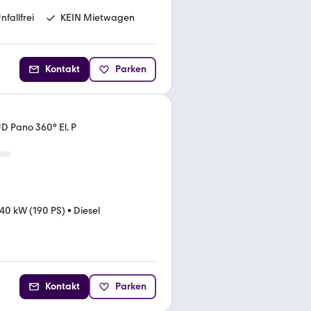
nfallfrei
KEIN Mietwagen
Kontakt
Parken
UD Pano 360° El. P
40 kW (190 PS)
•
Diesel
Kontakt
Parken