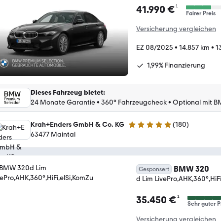
¹
41.990 €
Fairer Preis
Versicherung vergleichen
EZ 08/2025
•
14.857 km
•
1
1,99% Finanzierung
Dieses Fahrzeug bietet
:
24 Monate Garantie
•
360° Fahrzeugcheck
•
Optional mit B
Krah+Enders GmbH & Co. KG
(
180
)
4.9 Sterne
63477 Maintal
BMW 320
Gesponsert
d Lim LivePro,AHK,360°,HiF
¹
35.450 €
Sehr guter P
Versicherung vergleichen