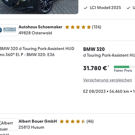
LCI Modell 2025
U
Autohaus Schoemaker
(
126
)
4.9 Sterne
49828 Osterwald
BMW 320
d Touring Park-Assistent H
¹
31.780 €
Fairer Preis
Versicherung vergleichen
EZ 08/2023
•
56.460 km
•
1
Albert Bauer GmbH
(
46
)
4.6 Sterne
25813 Husum