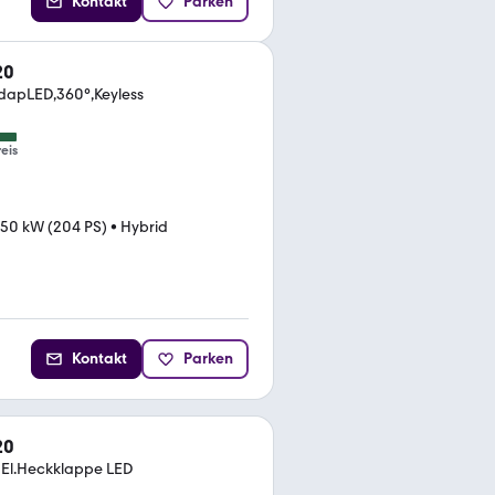
Kontakt
Parken
20
dapLED,360°,Keyless
eis
150 kW (204 PS)
•
Hybrid
Kontakt
Parken
20
 El.Heckklappe LED