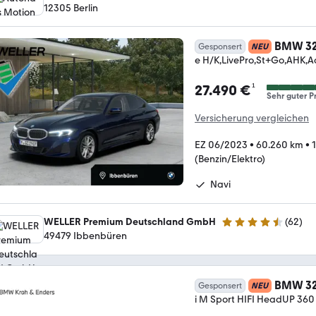
5 Sterne
12305 Berlin
BMW 3
Gesponsert
NEU
e H/K,LivePro,St+Go,AHK,A
¹
27.490 €
Sehr guter Pr
Versicherung vergleichen
EZ 06/2023
•
60.260 km
•
(Benzin/Elektro)
Navi
WELLER Premium Deutschland GmbH
(
62
)
4.4 Sterne
49479 Ibbenbüren
BMW 3
Gesponsert
NEU
i M Sport HIFI HeadUP 360