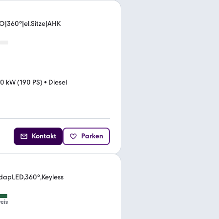
O|360°|el.Sitze|AHK
0 kW (190 PS)
•
Diesel
Kontakt
Parken
dapLED,360°,Keyless
eis