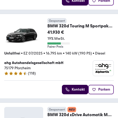
Kontakt
Parken
Gesponsert
BMW 320d Touring M Sportpaket
Navi Bluetooth PDC
41.930 €
19% MwSt.
Fairer Preis
Unfallfrei
•
EZ 07/2025
•
16.795 km
•
140 kW (190 PS)
•
Diesel
ahg Autohandelsgesellschaft mbH
75179 Pforzheim
(
118
)
4.4 Sterne
Kontakt
Parken
Gesponsert
NEU
BMW 320d xDrive Automatik M