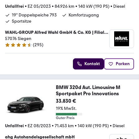
Unfallfrei
•
EZ 05/2023
•
84.926 km
•
140 kW (190 PS)
•
Diesel
19" Doppelspeiche 793
Komfortzugang
Sportsitze
WAHL-GROUP Alfred Wahl GmbH & Co. KG | Filiale
Siegen
57076 Siegen
(
295
)
4.3 Sterne
Kontakt
Parken
BMW 320d Aut. Limousine M
Sportpaket Pro Innovations
33.830 €
19% MwSt.
Guter Preis
Unfallfrei
•
EZ 08/2023
•
71.453 km
•
140 kW (190 PS)
•
Diesel
ahg Autohandelsgesellschaft mbH