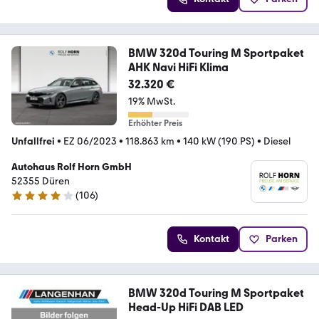
BMW 320d Touring M Sportpaket
AHK Navi HiFi Klima
32.320 €
19% MwSt.
Erhöhter Preis
Unfallfrei
•
EZ 06/2023
•
118.863 km
•
140 kW (190 PS)
•
Diesel
Autohaus Rolf Horn GmbH
52355 Düren
(
106
)
4.2 Sterne
Kontakt
Parken
BMW 320d Touring M Sportpaket
Head-Up HiFi DAB LED