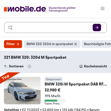
Filter
BMW 320 320d m sportpaket
Beschädigte Fah
221 BMW 320: 320d M Sportpaket
Sortieren
Kachelansicht
Top
Gesponsert
BMW 320i M Sportpaket DAB RFK
Komfortzg. Tempomat
32.980 €
19% MwSt.
Fairer Preis
Unfallfrei
•
EZ 11/2022
•
53.800 km
•
135 kW (184 PS)
•
Benzin