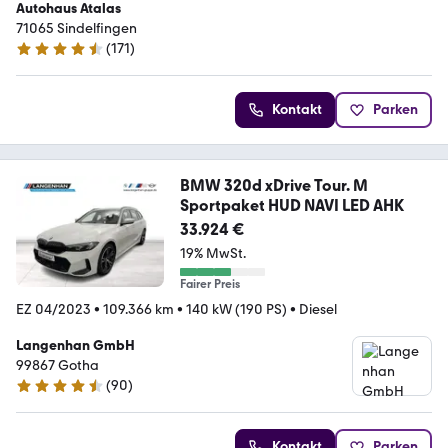
Autohaus Atalas
71065 Sindelfingen
(
171
)
4.6 Sterne
Kontakt
Parken
BMW 320d xDrive Tour. M
Sportpaket HUD NAVI LED AHK
33.924 €
19% MwSt.
Fairer Preis
EZ 04/2023
•
109.366 km
•
140 kW (190 PS)
•
Diesel
Langenhan GmbH
99867 Gotha
(
90
)
4.3 Sterne
Kontakt
Parken