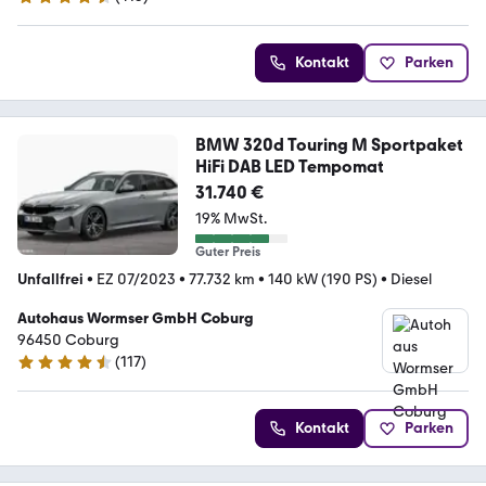
4.4 Sterne
Kontakt
Parken
BMW 320d Touring M Sportpaket
HiFi DAB LED Tempomat
31.740 €
19% MwSt.
Guter Preis
Unfallfrei
•
EZ 07/2023
•
77.732 km
•
140 kW (190 PS)
•
Diesel
Autohaus Wormser GmbH Coburg
96450 Coburg
(
117
)
4.5 Sterne
Kontakt
Parken