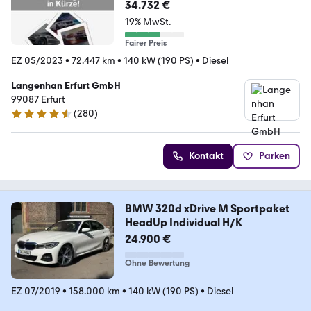
34.732 €
19% MwSt.
Fairer Preis
EZ 05/2023
•
72.447 km
•
140 kW (190 PS)
•
Diesel
Langenhan Erfurt GmbH
99087 Erfurt
(
280
)
4.4 Sterne
Kontakt
Parken
BMW 320d xDrive M Sportpaket
HeadUp Individual H/K
24.900 €
Ohne Bewertung
EZ 07/2019
•
158.000 km
•
140 kW (190 PS)
•
Diesel