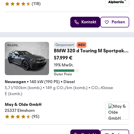
(
118
)
4.4 Sterne
Kontakt
Parken
Gesponsert
NEU
BMW 320 d Touring M Sportpaket
Innovationspaket Comf
57.999 €
19% MwSt.
Guter Preis
Neuwagen
•
140 kW (190 PS)
•
Diesel
5,7 l/100km (komb.)
•
149 g CO₂/km (komb.)
•
CO₂-Klasse
E (komb.)
May & Olde GmbH
25337 Elmshorn
(
95
)
4.5 Sterne