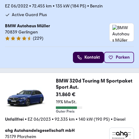
EZ 06/2022
•
72.455 km
•
135 kW (184 PS)
•
Benzin
Active Guard Plus
BMW Autohaus Müller
70839 Gerlingen
(
229
)
4.7 Sterne
Kontakt
Parken
BMW 320d Touring M Sportpaket
Sport Aut.
31.860 €
19% MwSt.
Guter Preis
Unfallfrei
•
EZ 06/2023
•
92.335 km
•
140 kW (190 PS)
•
Diesel
ahg Autohandelsgesellschaft mbH
75179 Pforzheim