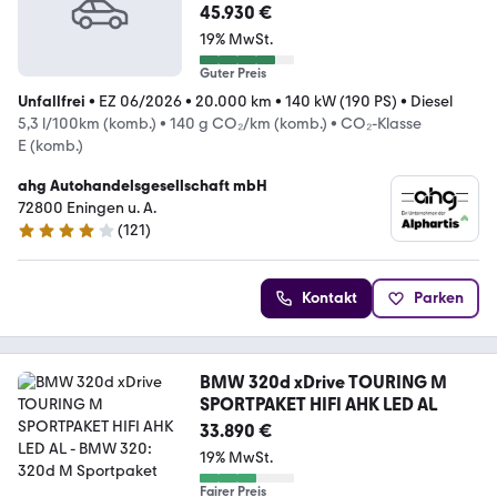
Sportpaket Sport Aut.
45.930 €
19% MwSt.
Guter Preis
Unfallfrei
•
EZ 06/2026
•
20.000 km
•
140 kW (190 PS)
•
Diesel
5,3 l/100km (komb.)
•
140 g CO₂/km (komb.)
•
CO₂-Klasse
E (komb.)
ahg Autohandelsgesellschaft mbH
72800 Eningen u. A.
(
121
)
4.2 Sterne
Kontakt
Parken
BMW 320d xDrive TOURING M
SPORTPAKET HIFI AHK LED AL
33.890 €
19% MwSt.
Fairer Preis