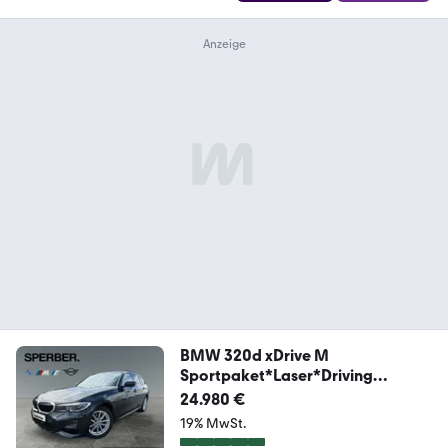
BMW 320d xDrive M
Sportpaket*Laser*Driving
Assistant
24.980 €
19% MwSt.