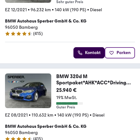
Sehr guter Preis
EZ 12/2021
•
96.232 km
•
140 kW (190 PS)
•
Diesel
BMW Autohaus Sperber GmbH & Co. KG
96050 Bamberg
(
415
)
4.4 Sterne
Kontakt
Parken
BMW 320d M
Sportpaket*AHK*ACC*Driving
Assistant*
25.940 €
19% MwSt.
Guter Preis
EZ 08/2021
•
110.632 km
•
140 kW (190 PS)
•
Diesel
BMW Autohaus Sperber GmbH & Co. KG
96050 Bamberg
(
415
)