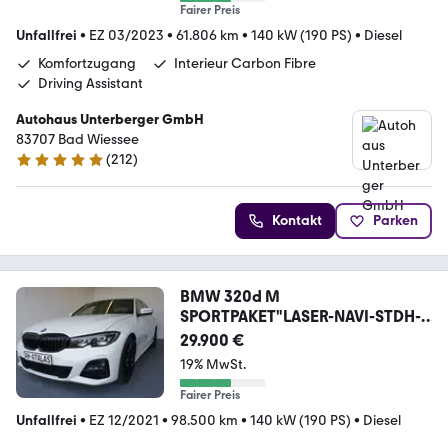
Fairer Preis
Unfallfrei
•
EZ 03/2023
•
61.806 km
•
140 kW (190 PS)
•
Diesel
Komfortzugang
Interieur Carbon Fibre
Driving Assistant
Autohaus Unterberger GmbH
83707 Bad Wiessee
(
212
)
4.8 Sterne
Kontakt
Parken
BMW 320d M
SPORTPAKET"LASER-NAVI-STDH-
KAMME.1HD
29.900 €
19% MwSt.
Fairer Preis
Unfallfrei
•
EZ 12/2021
•
98.500 km
•
140 kW (190 PS)
•
Diesel