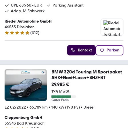
UPE 68.960,- EUR
Parking Assistant
Adap. M Fahrwerk
Riedel Automobile GmbH
46535 Dinslaken
(
312
)
5 Sterne
Kontakt
Parken
BMW 320d Touring M Sportpaket
AHK+Navi+Laser+SHZ+BT
29.985 €
19% MwSt.
Guter Preis
EZ 02/2022
•
65.789 km
•
140 kW (190 PS)
•
Diesel
Cloppenburg GmbH
55543 Bad Kreuznach