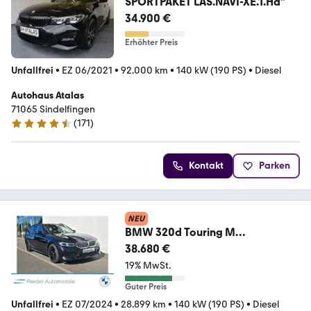
SPORTPAKET LAS.NAVI-XE.1.Hd"
34.900 €
Erhöhter Preis
Unfallfrei
•
EZ 06/2021
•
92.000 km
•
140 kW (190 PS)
•
Diesel
Autohaus Atalas
71065 Sindelfingen
(
171
)
4.6 Sterne
Kontakt
Parken
NEU
BMW 320d Touring M
Sportpaket*ACC*HiFi*adapLED*
38.680 €
PDC*
19% MwSt.
Guter Preis
Unfallfrei
•
EZ 07/2024
•
28.899 km
•
140 kW (190 PS)
•
Diesel