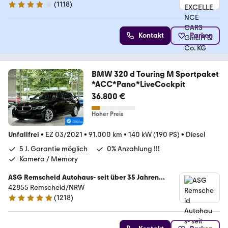
(
1118
)
4.2 Sterne
Kontakt
Parken
BMW 320 d Touring M Sportpaket
*ACC*Pano*LiveCockpit
36.800 €
Hoher Preis
Unfallfrei
•
EZ 03/2021
•
91.000 km
•
140 kW (190 PS)
•
Diesel
5 J. Garantie möglich
0% Anzahlung !!!
Kamera / Memory
ASG Remscheid Autohaus- seit über 35 Jahren...
42855 Remscheid/NRW
(
1218
)
4.8 Sterne