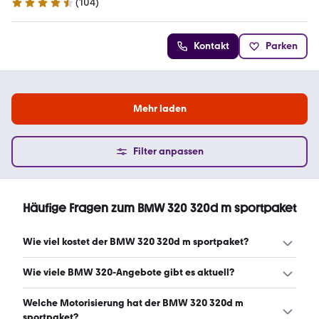
(
104
)
4.7 Sterne
Kontakt
Parken
Mehr laden
Filter anpassen
Häufige Fragen zum BMW 320 320d m sportpaket
Wie viel kostet der BMW 320 320d m sportpaket?
Ein guter Preis für einen BMW 320 320d m sportpaket
Wie viele BMW 320-Angebote gibt es aktuell?
liegt zwischen 36.470 € und 45.990 €. Leasingangebote
starten ab 257 € monatlich. (Stand: 8.8.2026)
Es gibt insgesamt 221 BMW 320 bei mobile.de, davon 193
Welche Motorisierung hat der BMW 320 320d m
Gebraucht- und 28 Neuwagen. (Stand: 8.8.2026)
sportpaket?