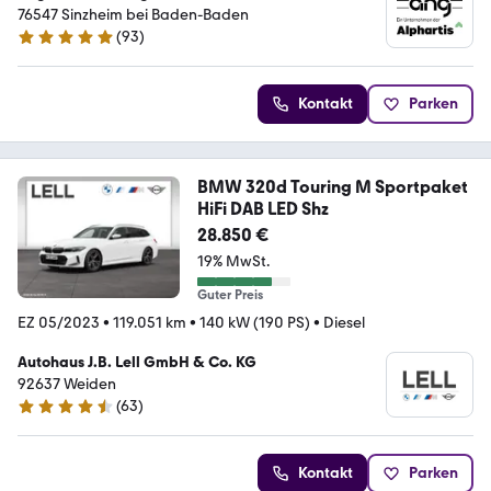
76547 Sinzheim bei Baden-Baden
(
93
)
4.8 Sterne
Kontakt
Parken
BMW 320d Touring M Sportpaket
HiFi DAB LED Shz
28.850 €
19% MwSt.
Guter Preis
EZ 05/2023
•
119.051 km
•
140 kW (190 PS)
•
Diesel
Autohaus J.B. Lell GmbH & Co. KG
92637 Weiden
(
63
)
4.4 Sterne
Kontakt
Parken