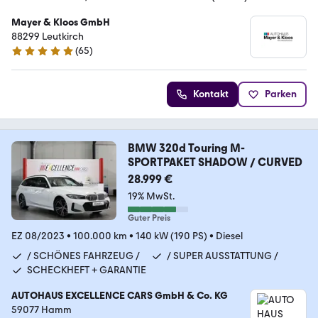
Mayer & Kloos GmbH
88299 Leutkirch
(
65
)
4.8 Sterne
Kontakt
Parken
BMW 320d Touring M-
SPORTPAKET SHADOW / CURVED
28.999 €
19% MwSt.
Guter Preis
EZ 08/2023
•
100.000 km
•
140 kW (190 PS)
•
Diesel
/ SCHÖNES FAHRZEUG /
/ SUPER AUSSTATTUNG /
SCHECKHEFT + GARANTIE
AUTOHAUS EXCELLENCE CARS GmbH & Co. KG
59077 Hamm