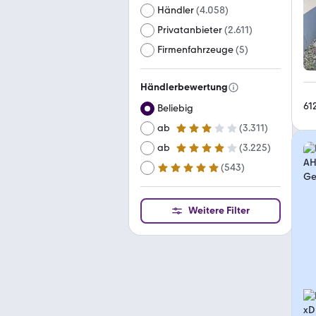
Händler
(
4.058
)
Privatanbieter
(
2.611
)
Firmenfahrzeuge
(
5
)
Händlerbewertung
61
Beliebig
ab
(
3.311
)
3 Sterne
ab
(
3.225
)
4 Sterne
(
543
)
ab
5 Sterne
Weitere Filter