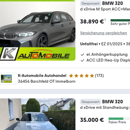
BMW 320
Gesponsert
d xDrive M Sport ACC+M
¹
38.890 €
Sehr guter P
Versicherung vergleichen
Unfallfrei
•
EZ 01/2025
•
38
el. Anhängerkupplung
ACC LED Hea-Up Displ
K-Automobile Autohandel
(
173
)
4.8 Sterne
36456 Barchfeld OT Immelborn
BMW 320
Gesponsert
d xDrive mit Standheizung
35.000 €
Fairer Preis