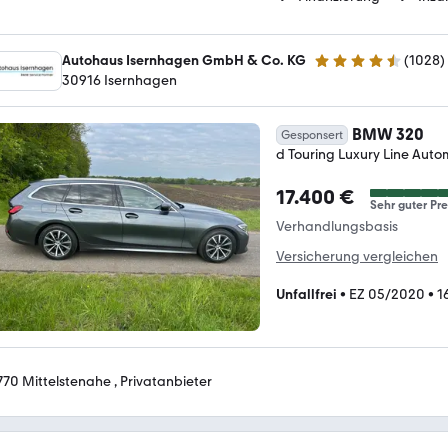
Autohaus Isernhagen GmbH & Co. KG
(
1028
)
4.5 Sterne
30916 Isernhagen
BMW 320
Gesponsert
d Touring Luxury Line Auto
17.400 €
Sehr guter Pre
Verhandlungsbasis
Versicherung vergleichen
Unfallfrei
•
EZ 05/2020
•
1
770 Mittelstenahe , Privatanbieter