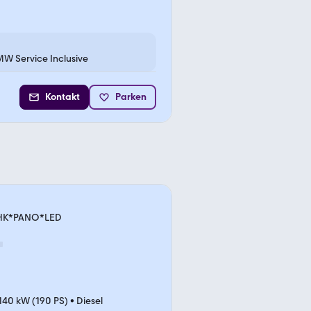
MW Service Inclusive
Kontakt
Parken
 AHK*PANO*LED
140 kW (190 PS)
•
Diesel