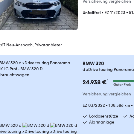
Versicherung vergleichen
Unfallfrei
•
EZ 11/2023
•
51
267 Neu-Anspach, Privatanbieter
BMW 320
d xDrive touring Panorama
¹
24.938 €
Guter Preis
Versicherung vergleichen
EZ 03/2022
•
108.586 km
•
Lordosenstütze
Ac
Alarmanlage