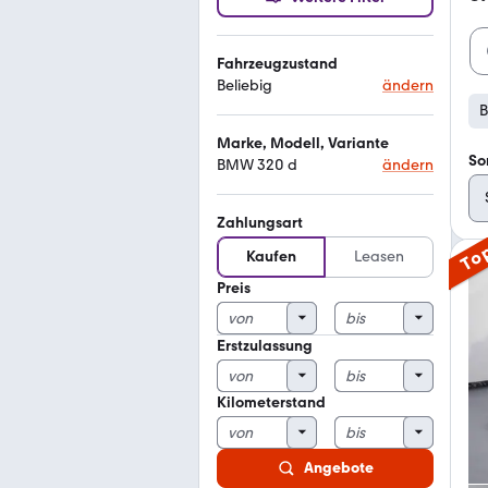
Fahrzeugzustand
Beliebig
ändern
Marke, Modell, Variante
So
BMW 320 d
ändern
Zahlungsart
To
Kaufen
Leasen
Preis
Erstzulassung
Kilometerstand
Angebote