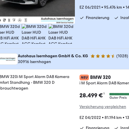
EZ 06/2021
•
95.476 km
•
1
Finanzierung
Inz
Autohaus Isernhagen GmbH & Co. KG
(
1028
)
4.5 Sterne
30916 Isernhagen
BMW 320
NEU
i M Sport Alarm DAB Kame
¹
28.499 €
Guter Preis
Versicherung vergleichen
EZ 04/2022
•
81.194 km
•
1
Finanzierung
Inz