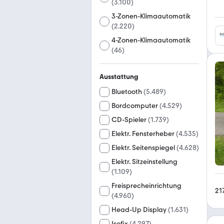
(
3.100
)
3-Zonen-Klimaautomatik
(
2.220
)
4-Zonen-Klimaautomatik
(
46
)
Ausstattung
Bluetooth
(
5.489
)
Bordcomputer
(
4.529
)
CD-Spieler
(
1.739
)
Elektr. Fensterheber
(
4.535
)
Elektr. Seitenspiegel
(
4.628
)
Elektr. Sitzeinstellung
(
1.109
)
Freisprecheinrichtung
21
(
4.960
)
Head-Up Display
(
1.631
)
Isofix
(
4.297
)