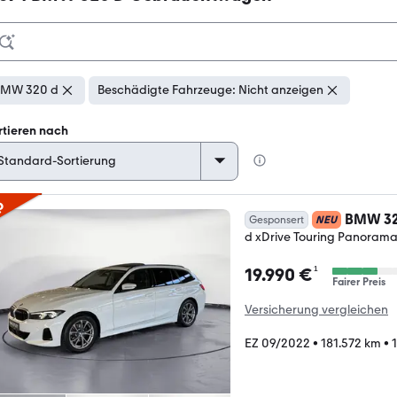
BMW 320 d
Beschädigte Fahrzeuge: Nicht anzeigen
rtieren nach
p
BMW 3
Gesponsert
NEU
d xDrive Touring Panoram
¹
19.990 €
Fairer Preis
Versicherung vergleichen
EZ 09/2022
•
181.572 km
•