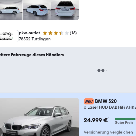
pkw-outlet
(
16
)
3.4 Sterne
78532 Tuttlingen
itere Fahrzeuge dieses Händlers
BMW 320
NEU
d Laser HUD DAB HiFi AHK
¹
24.999 €
Guter Preis
Versicherung vergleichen