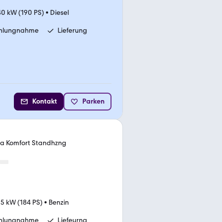
40 kW (190 PS)
•
Diesel
ahlungnahme
Lieferung
Kontakt
Parken
ra Komfort Standhzng
35 kW (184 PS)
•
Benzin
ahlungnahme
Liefeurng