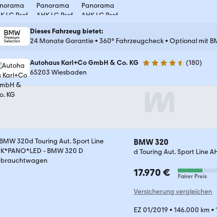
Dieses Fahrzeug bietet
:
24 Monate Garantie
•
360° Fahrzeugcheck
•
Optional mit B
Autohaus Karl+Co GmbH & Co. KG
(
180
)
4.5 Sterne
65203 Wiesbaden
BMW 320
d Touring Aut. Sport Line
17.970 €
Fairer Preis
Versicherung vergleichen
EZ 01/2019
•
146.000 km
•