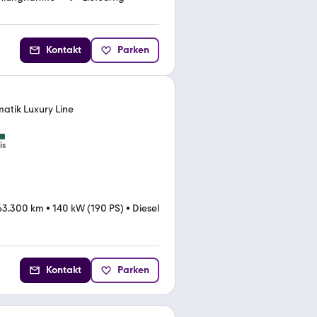
Kontakt
Parken
matik Luxury Line
is
63.300 km
•
140 kW (190 PS)
•
Diesel
Kontakt
Parken