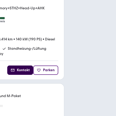
emory+STHZ+Head-Up+AHK
reis
.414 km
•
140 kW (190 PS)
•
Diesel
Standheizung-/Lüftung
ay
Kontakt
Parken
 und M-Paket