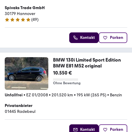
Spivaks Trade GmbH
30179 Hannover
(
49
)
5 Sterne
Kontakt
Parken
BMW 130i Limited Sport Edition
BMW E81 M52 original
10.550 €
Ohne Bewertung
Unfallfrei
•
EZ 01/2008
•
201.520 km
•
195 kW (265 PS)
•
Benzin
Privatanbieter
01445 Radebeul
Kontakt
Parken