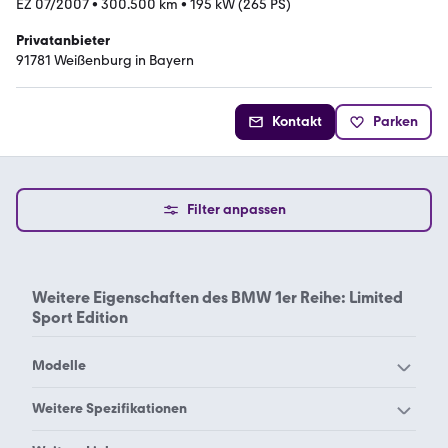
EZ 07/2007
•
300.500 km
•
195 kW (265 PS)
Privatanbieter
91781 Weißenburg in Bayern
Kontakt
Parken
Filter anpassen
Weitere Eigenschaften des
BMW 1er Reihe: Limited
Sport Edition
Modelle
BMW 114
BMW 116
Weitere Spezifikationen
BMW 118
BMW 120
BMW 1er Reihe 116d
BMW 1er Reihe 116i