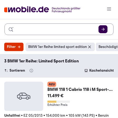
Filter
BMW 1er Reihe limited sport edition
Beschädigt
3 BMW 1er Reihe: Limited Sport Edition
Sortieren
Kachelansicht
NEU
BMW 118 1 Cabrio 118 i M Sport-
Paket Limited Edition
11.499 €
Erhöhter Preis
Unfallfrei
•
EZ 05/2013
•
154.000 km
•
105 kW (143 PS)
•
Benzin