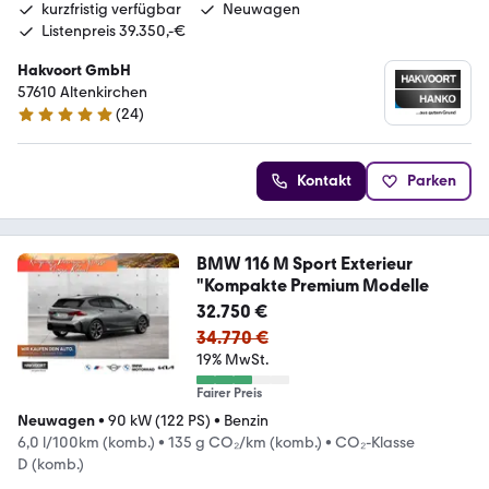
kurzfristig verfügbar
Neuwagen
Listenpreis 39.350,-€
Hakvoort GmbH
57610 Altenkirchen
(
24
)
5 Sterne
Kontakt
Parken
BMW 116 M Sport Exterieur
"Kompakte Premium Modelle
32.750 €
34.770 €
19% MwSt.
Fairer Preis
Neuwagen
•
90 kW (122 PS)
•
Benzin
6,0 l/100km (komb.)
•
135 g CO₂/km (komb.)
•
CO₂-Klasse
D (komb.)