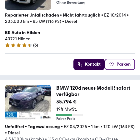
Ohne Bewertung
Reparierter Unfallschaden
•
Nicht fahrtauglich
•
EZ 10/2014
•
203.000 km
•
85 kW (116 PS)
•
Diesel
BK Auto in Hilden
40721 Hilden
(
6
)
4.7 Sterne
Kontakt
Parken
BMW 120d neues Modell ! sofort
verfügbar
35.794 €
19% MwSt.
Fairer Preis
Unfallfrei
•
Tageszulassung
•
EZ 03/2025
•
1 km
•
120 kW (163 PS)
•
Diesel
4,3 l/100km (komb.)
•
113 g CO₂/km (komb.)
•
CO₂-Klasse