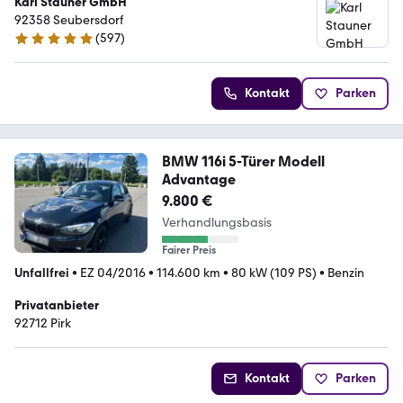
Karl Stauner GmbH
92358 Seubersdorf
(
597
)
4.8 Sterne
Kontakt
Parken
BMW 116i 5-Türer Modell
Advantage
9.800 €
Verhandlungsbasis
Fairer Preis
Unfallfrei
•
EZ 04/2016
•
114.600 km
•
80 kW (109 PS)
•
Benzin
Privatanbieter
92712 Pirk
Kontakt
Parken