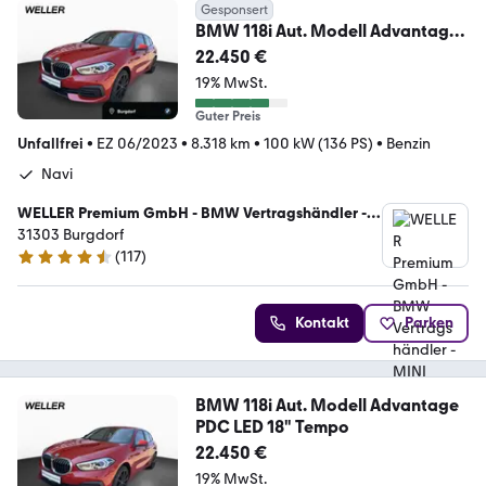
Gesponsert
BMW 118i Aut. Modell Advantage
PDC LED 18" Tempo
22.450 €
19% MwSt.
Guter Preis
Unfallfrei
•
EZ 06/2023
•
8.318 km
•
100 kW (136 PS)
•
Benzin
Navi
WELLER Premium GmbH - BMW Vertragshändler -
MINI Servicebetrieb
31303 Burgdorf
(
117
)
4.4 Sterne
Kontakt
Parken
BMW 118i Aut. Modell Advantage
PDC LED 18" Tempo
22.450 €
19% MwSt.