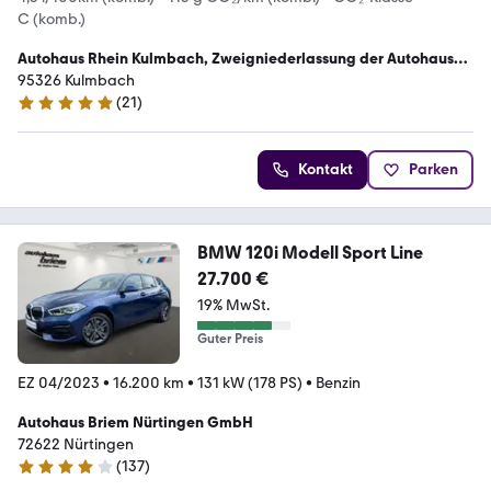
C (komb.)
Autohaus Rhein Kulmbach, Zweigniederlassung der Autohaus
Herrmann und Rhein GmbH
95326 Kulmbach
(
21
)
4.8 Sterne
Kontakt
Parken
BMW 120i Modell Sport Line
27.700 €
19% MwSt.
Guter Preis
EZ 04/2023
•
16.200 km
•
131 kW (178 PS)
•
Benzin
Autohaus Briem Nürtingen GmbH
72622 Nürtingen
(
137
)
4.2 Sterne