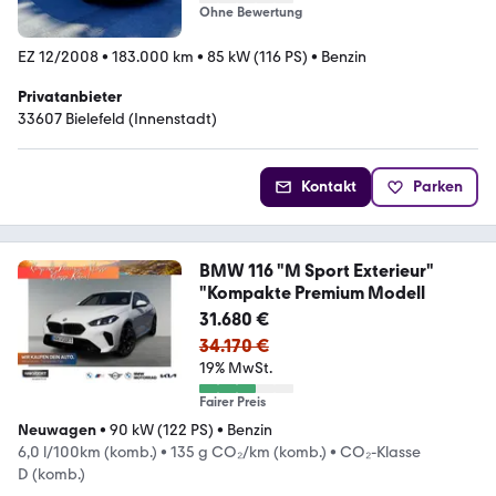
Ohne Bewertung
EZ 12/2008
•
183.000 km
•
85 kW (116 PS)
•
Benzin
Privatanbieter
33607 Bielefeld (Innenstadt)
Kontakt
Parken
BMW 116 "M Sport Exterieur"
"Kompakte Premium Modell
31.680 €
34.170 €
19% MwSt.
Fairer Preis
Neuwagen
•
90 kW (122 PS)
•
Benzin
6,0 l/100km (komb.)
•
135 g CO₂/km (komb.)
•
CO₂-Klasse
D (komb.)