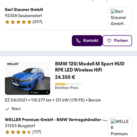
Karl Stauner GmbH
92358 Seubersdorf
(
597
)
4.8 Sterne
Kontakt
Parken
BMW 120i Modell M Sport HUD
RFK LED Wireless HiFi
24.350 €
Erhöhter Preis
EZ 04/2021
•
110.277 km
•
131 kW (178 PS)
•
Benzin
Navi
WELLER Premium GmbH - BMW Vertragshändler -
MINI Servicebetrieb
31303 Burgdorf
(
117
)
4.4 Sterne