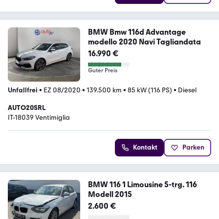
BMW Bmw 116d Advantage
modello 2020 Navi Tagliandata
16.990 €
Guter Preis
Unfallfrei
•
EZ 08/2020
•
139.500 km
•
85 kW (116 PS)
•
Diesel
AUTO20SRL
IT-18039 Ventimiglia
Kontakt
Parken
BMW 116 1 Limousine 5-trg. 116
Modell 2015
2.600 €