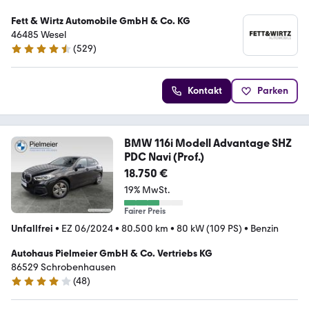
Fett & Wirtz Automobile GmbH & Co. KG
46485 Wesel
(
529
)
4.5 Sterne
Kontakt
Parken
BMW 116i Modell Advantage SHZ
PDC Navi (Prof.)
18.750 €
19% MwSt.
Fairer Preis
Unfallfrei
•
EZ 06/2024
•
80.500 km
•
80 kW (109 PS)
•
Benzin
Autohaus Pielmeier GmbH & Co. Vertriebs KG
86529 Schrobenhausen
(
48
)
4.1 Sterne