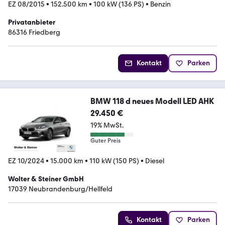
EZ 08/2015
•
152.500 km
•
100 kW (136 PS)
•
Benzin
Privatanbieter
86316 Friedberg
Kontakt
Parken
BMW 118 d neues Modell LED AHK
29.450 €
19% MwSt.
Guter Preis
EZ 10/2024
•
15.000 km
•
110 kW (150 PS)
•
Diesel
Wolter & Steiner GmbH
17039 Neubrandenburg/Hellfeld
Kontakt
Parken