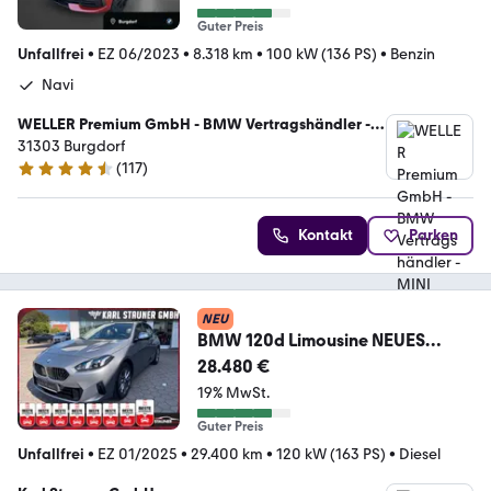
Guter Preis
Unfallfrei
•
EZ 06/2023
•
8.318 km
•
100 kW (136 PS)
•
Benzin
Navi
WELLER Premium GmbH - BMW Vertragshändler -
MINI Servicebetrieb
31303 Burgdorf
(
117
)
4.4 Sterne
Kontakt
Parken
NEU
BMW 120d Limousine NEUES
MODELL KAMERA NAVI LED
28.480 €
19% MwSt.
Guter Preis
Unfallfrei
•
EZ 01/2025
•
29.400 km
•
120 kW (163 PS)
•
Diesel