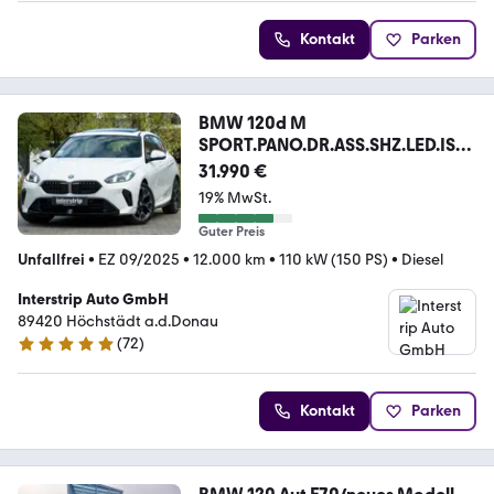
Kontakt
Parken
BMW 120d M
SPORT.PANO.DR.ASS.SHZ.LED.ISO.
NEU MODELL
31.990 €
19% MwSt.
Guter Preis
Unfallfrei
•
EZ 09/2025
•
12.000 km
•
110 kW (150 PS)
•
Diesel
Interstrip Auto GmbH
89420 Höchstädt a.d.Donau
(
72
)
4.9 Sterne
Kontakt
Parken