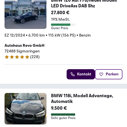
BMW 120 Aut F70/neues Modell
LED DriveAss DAB Shz
27.800 €
19% MwSt.
Guter Preis
EZ 12/2024
•
6.700 km
•
115 kW (156 PS)
•
Benzin
Autohaus Revo GmbH
72488 Sigmaringen
(
228
)
4.9 Sterne
Kontakt
Parken
BMW 118i, Modell Advantage,
Automatik
9.500 €
Sehr guter Preis