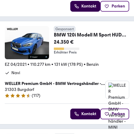
Kontakt
Parken
Gesponsert
BMW 120i Modell M Sport HUD
RFK LED Wireless HiFi
24.350 €
Erhöhter Preis
EZ 04/2021
•
110.277 km
•
131 kW (178 PS)
•
Benzin
Navi
WELLER Premium GmbH - BMW Vertragshändler -
MINI Servicebetrieb
31303 Burgdorf
(
117
)
4.4 Sterne
Kontakt
Parken