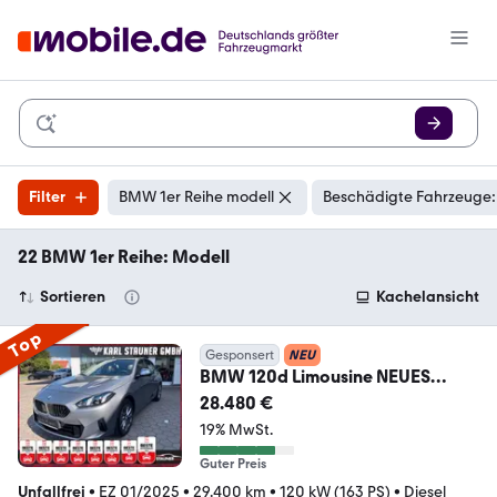
Filter
BMW 1er Reihe modell
Beschädigte Fahrzeuge:
22 BMW 1er Reihe: Modell
Sortieren
Kachelansicht
Top
Gesponsert
NEU
BMW 120d Limousine NEUES
MODELL KAMERA NAVI LED
28.480 €
19% MwSt.
Guter Preis
Unfallfrei
•
EZ 01/2025
•
29.400 km
•
120 kW (163 PS)
•
Diesel