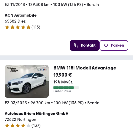
EZ 11/2018
•
129.308 km
•
100 kW (136 PS)
•
Benzin
ACN Automobile
65582 Diez
(
113
)
4.9 Sterne
Kontakt
Parken
BMW 118i Modell Advantage
19.900 €
19% MwSt.
Guter Preis
EZ 03/2023
•
96.700 km
•
100 kW (136 PS)
•
Benzin
Autohaus Briem Nürtingen GmbH
72622 Nürtingen
(
137
)
4.2 Sterne