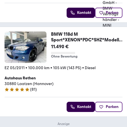
Kontakt
Parken
BMW 118d M
Sport*XENON*PDC*SHZ*Modellp
flege
11.490 €
Ohne Bewertung
EZ 05/2011
•
100.000 km
•
105 kW (143 PS)
•
Diesel
Autohaus Rethen
30880 Laatzen (Hannover)
(
81
)
5 Sterne
Kontakt
Parken