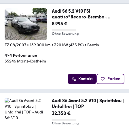
Audi S6 5.2 V10 FSI
quattro*Recaro-Brembo-
Carbon*
8.995 €
Ohne Bewertung
EZ 08/2007
•
139.000 km
•
320 kW (435 PS)
•
Benzin
4x4 Performance
55246 Mainz-Kostheim
Kontakt
Parken
Audi S6 Avant 5.2 V10 | Sprintblau |
Unfallfrei | TOP
32.350 €
Ohne Bewertung