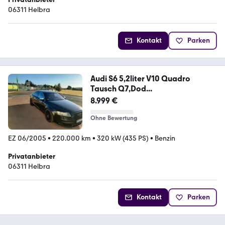
06311 Helbra
Kontakt
Parken
Audi S6 5,2liter V10 Quadro
Tausch Q7,Dod...
8.999 €
Ohne Bewertung
EZ 06/2005
•
220.000 km
•
320 kW (435 PS)
•
Benzin
Privatanbieter
06311 Helbra
Kontakt
Parken