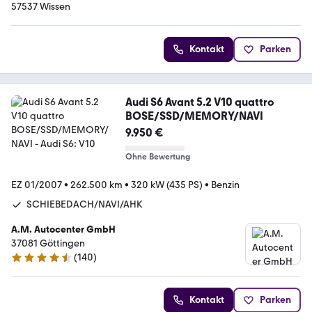
57537 Wissen
Kontakt
Parken
Audi S6 Avant 5.2 V10 quattro
BOSE/SSD/MEMORY/NAVI
9.950 €
Ohne Bewertung
EZ 01/2007
•
262.500 km
•
320 kW (435 PS)
•
Benzin
SCHIEBEDACH/NAVI/AHK
A.M. Autocenter GmbH
37081 Göttingen
(
140
)
4.4 Sterne
Kontakt
Parken