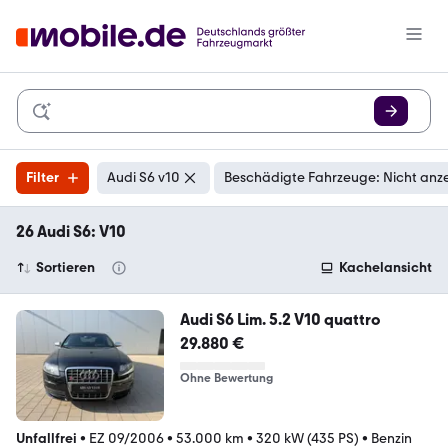
Filter
Audi S6 v10
Beschädigte Fahrzeuge: Nicht anz
26 Audi S6: V10
Sortieren
Kachelansicht
Audi S6 Lim. 5.2 V10 quattro
29.880 €
Ohne Bewertung
Unfallfrei
•
EZ 09/2006
•
53.000 km
•
320 kW (435 PS)
•
Benzin