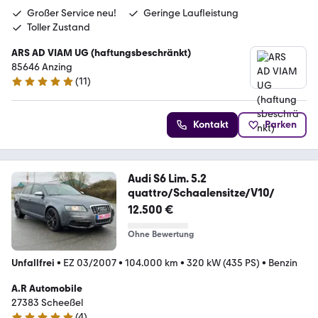
Großer Service neu!
Geringe Laufleistung
Toller Zustand
ARS AD VIAM UG (haftungsbeschränkt)
85646 Anzing
(
11
)
5 Sterne
Kontakt
Parken
Audi S6 Lim. 5.2
quattro/Schaalensitze/V10/
12.500 €
Ohne Bewertung
Unfallfrei
•
EZ 03/2007
•
104.000 km
•
320 kW (435 PS)
•
Benzin
A.R Automobile
27383 Scheeßel
(
4
)