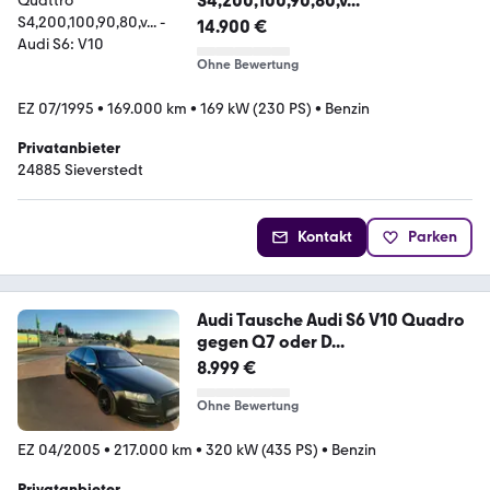
S4,200,100,90,80,v...
14.900 €
Ohne Bewertung
EZ 07/1995
•
169.000 km
•
169 kW (230 PS)
•
Benzin
Privatanbieter
24885 Sieverstedt
Kontakt
Parken
Audi Tausche Audi S6 V10 Quadro
gegen Q7 oder D...
8.999 €
Ohne Bewertung
EZ 04/2005
•
217.000 km
•
320 kW (435 PS)
•
Benzin
Privatanbieter