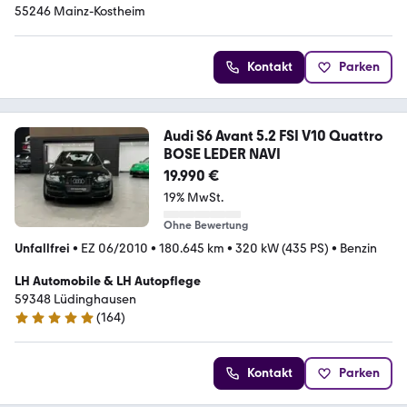
55246 Mainz-Kostheim
Kontakt
Parken
Audi S6 Avant 5.2 FSI V10 Quattro
BOSE LEDER NAVI
19.990 €
19% MwSt.
Ohne Bewertung
Unfallfrei
•
EZ 06/2010
•
180.645 km
•
320 kW (435 PS)
•
Benzin
LH Automobile & LH Autopflege
59348 Lüdinghausen
(
164
)
4.8 Sterne
Kontakt
Parken