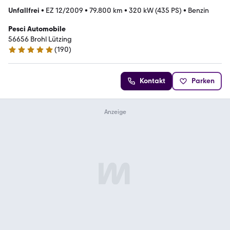
Unfallfrei
•
EZ 12/2009
•
79.800 km
•
320 kW (435 PS)
•
Benzin
Pesci Automobile
56656 Brohl Lützing
(
190
)
4.9 Sterne
Kontakt
Parken