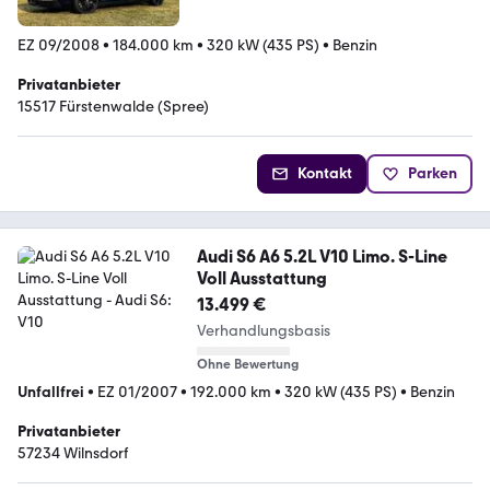
EZ 09/2008
•
184.000 km
•
320 kW (435 PS)
•
Benzin
Privatanbieter
15517 Fürstenwalde (Spree)
Kontakt
Parken
Audi S6 A6 5.2L V10 Limo. S-Line
Voll Ausstattung
13.499 €
Verhandlungsbasis
Ohne Bewertung
Unfallfrei
•
EZ 01/2007
•
192.000 km
•
320 kW (435 PS)
•
Benzin
Privatanbieter
57234 Wilnsdorf