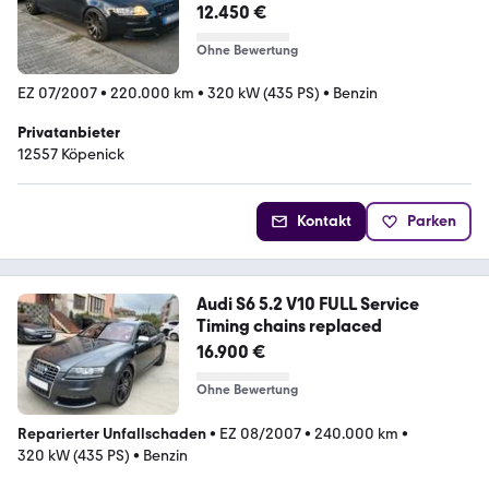
12.450 €
Ohne Bewertung
EZ 07/2007
•
220.000 km
•
320 kW (435 PS)
•
Benzin
Privatanbieter
12557 Köpenick
Kontakt
Parken
Audi S6 5.2 V10 FULL Service
Timing chains replaced
16.900 €
Ohne Bewertung
Reparierter Unfallschaden
•
EZ 08/2007
•
240.000 km
•
320 kW (435 PS)
•
Benzin