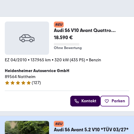
NEU
Audi S6 V10 Avant Quattro
Facelift-3G-BeDi-TÜV NEU
18.590 €
Ohne Bewertung
EZ 04/2010
•
137.965 km
•
320 kW (435 PS)
•
Benzin
Heidenheimer Autoservice GmbH
89564 Nattheim
(
127
)
5 Sterne
Kontakt
Parken
NEU
Audi S6 Avant 5.2 V10 *TÜV 03/27*