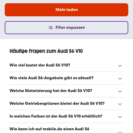
Mehr laden
Filter anpassen
Häufige Fragen zum Audi S6 V10
Wie viel kostet der Audi S6 V10?
Ein guter Preis für einen Audi S6 V10 liegt zwischen 9.960
Wie viele Audi S6-Angebote gibt es aktuell?
€ und 15.374 €. (Stand: 7.8.2026)
Es gibt insgesamt 26 Audi S6 bei mobile.de, davon 26
Welche Motorisierung hat der Audi S6 V10?
Gebraucht- und 0 Neuwagen. (Stand: 7.8.2026)
Der Audi S6 V10 hat Leistungen zwischen 435 und 435 PS.
Welche Getriebeoptionen bietet der Audi S6 V10?
(Stand: 7.8.2026)
Der Audi S6 V10 ist mit automatischem und manuellem
In welchen Farben ist der Audi S6 V10 erhältlich?
Getriebe erhältlich. (Stand: 7.8.2026)
Den Audi S6 V10 gibt es in folgenden Farben: schwarz,
Wie kann ich auf mobile.de einen Audi S6