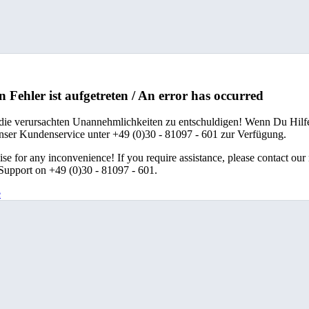
n Fehler ist aufgetreten / An error has occurred
 die verursachten Unannehmlichkeiten zu entschuldigen! Wenn Du Hilfe
unser Kundenservice unter +49 (0)30 - 81097 - 601 zur Verfügung.
se for any inconvenience! If you require assistance, please contact our
upport on +49 (0)30 - 81097 - 601.
e