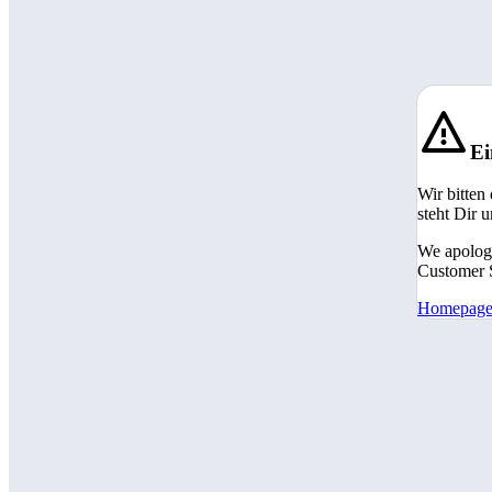
Ei
Wir bitten
steht Dir 
We apologi
Customer S
Homepag