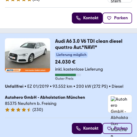
4.9 Sterne
Kontakt
Parken
Audi A6 3.0 V6 TDI clean diesel
quattro Aut.*NAVI*
Lieferung möglich
24.030 €
inkl. kostenlose Lieferung
Guter Preis
Unfallfrei
•
EZ 01/2019
•
93.552 km
•
200 kW (272 PS)
•
Diesel
Autohero GmbH - Abholstation München
85375 Neufahrn b. Freising
(
230
)
4.4 Sterne
Kontakt
Parken