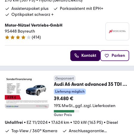
270 kW (367 PS)
•
Hybrid (Benzin/Elektro)
Assistenzpaket plus
Parkassistent mit EPH+
Optikpaket schwarz +
Motor-Nützel Vertriebs-GmbH
95448 Bayreuth
(
414
)
4.2 Sterne
Kontakt
Parken
Gesponsert
Audi A6 Avant advanced 35 TDI S
tronic Matrix-LED/VC+
Lieferung möglich
39.480 €
19% MwSt.
ggf. zzgl. Lieferkosten
Guter Preis
Unfallfrei
•
EZ 11/2024
•
17.624 km
•
120 kW (163 PS)
•
Diesel
Top-View / 360° Kamera
Anschlussgarantie...