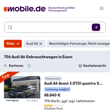
Filter
Audi A6
Beschädigte Fahrzeuge: Nicht anzeig
706 Audi A6 Gebrauchtwagen in Essen
Sortieren
Kachelansicht
Top
Gesponsert
Audi A6 Avant 3.0TDI quattro S
tronic edition S line
Lieferung möglich
88.840 €
19% MwSt.
ggf. zzgl. Lieferkosten
Erhöhter Preis