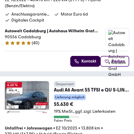
(Benzin/Elektro)
Anschlussgarantie...
Motor Euro 6d
Digitales Cockpit
Autowelt Cadolzburg | Autohaus Wilhelm Graf
GmbH
90556 Cadolzburg
(
40
)
4.9 Sterne
Kontakt
Parken
Gesponsert
Audi A6 Avant 55 TFSI e QU S-LINE
MATRIX+NAVI+HuD+AHK
Lieferung möglich
55.630 €
19% MwSt.
ggf. zzgl. Lieferkosten
Fairer Preis
Unfallfrei
•
Jahreswagen
•
EZ 10/2025
•
13.808 km
•