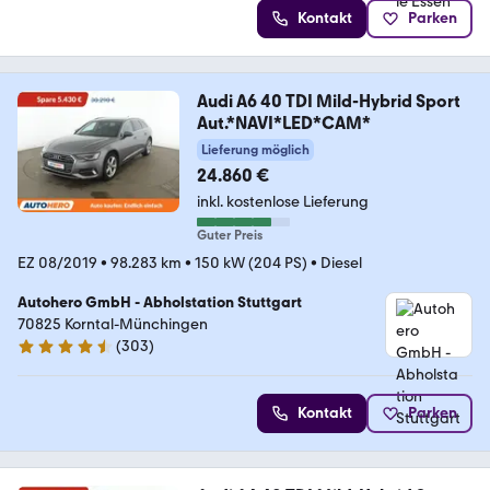
Kontakt
Parken
Audi A6 40 TDI Mild-Hybrid Sport
Aut.*NAVI*LED*CAM*
Lieferung möglich
24.860 €
inkl. kostenlose Lieferung
Guter Preis
EZ 08/2019
•
98.283 km
•
150 kW (204 PS)
•
Diesel
Autohero GmbH - Abholstation Stuttgart
70825 Korntal-Münchingen
(
303
)
4.4 Sterne
Kontakt
Parken