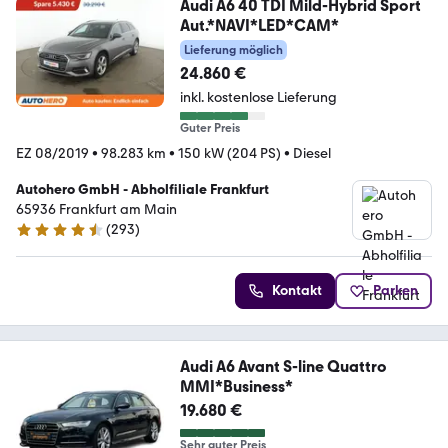
Audi A6 40 TDI Mild-Hybrid Sport
Aut.*NAVI*LED*CAM*
Lieferung möglich
24.860 €
inkl. kostenlose Lieferung
Guter Preis
EZ 08/2019
•
98.283 km
•
150 kW (204 PS)
•
Diesel
Autohero GmbH - Abholfiliale Frankfurt
65936 Frankfurt am Main
(
293
)
4.6 Sterne
Kontakt
Parken
Audi A6 Avant S-line Quattro
MMI*Business*
19.680 €
Sehr guter Preis