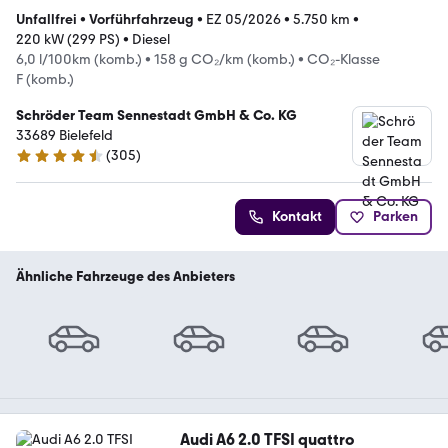
Unfallfrei
•
Vorführfahrzeug
•
EZ 05/2026
•
5.750 km
•
220 kW (299 PS)
•
Diesel
6,0 l/100km (komb.)
•
158 g CO₂/km (komb.)
•
CO₂-Klasse
F (komb.)
Schröder Team Sennestadt GmbH & Co. KG
33689 Bielefeld
(
305
)
4.6 Sterne
Kontakt
Parken
Ähnliche Fahrzeuge des Anbieters
Audi A6 2.0 TFSI quattro