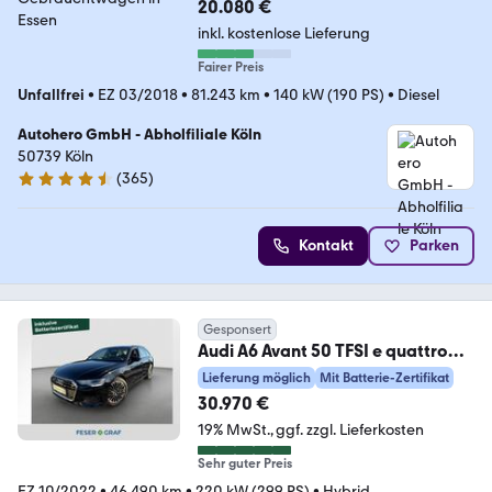
20.080 €
inkl. kostenlose Lieferung
Fairer Preis
Unfallfrei
•
EZ 03/2018
•
81.243 km
•
140 kW (190 PS)
•
Diesel
Autohero GmbH - Abholfiliale Köln
50739 Köln
(
365
)
4.6 Sterne
Kontakt
Parken
Gesponsert
Audi A6 Avant 50 TFSI e quattro
RFK Navi SHZ
Lieferung möglich
Mit Batterie-Zertifikat
30.970 €
19% MwSt.
ggf. zzgl. Lieferkosten
Sehr guter Preis
EZ 10/2022
•
46.490 km
•
220 kW (299 PS)
•
Hybrid