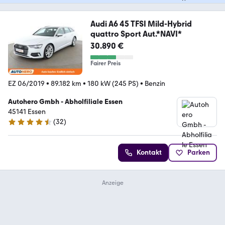
Audi A6 45 TFSI Mild-Hybrid
quattro Sport Aut.*NAVI*
30.890 €
Fairer Preis
EZ 06/2019
•
89.182 km
•
180 kW (245 PS)
•
Benzin
Autohero Gmbh - Abholfiliale Essen
45141 Essen
(
32
)
4.7 Sterne
Kontakt
Parken