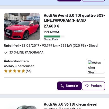
Audi A6 Avant 3.0 TDI quattro 3XS-
LINE,PANORAM,1-HAND
27.600 €
19% MwSt.
Guter Preis
Unfallfrei
•
EZ 05/2017
•
93.799 km
•
235 kW (320 PS)
•
Diesel
3X S-LINE PANORAMA
Autosalon Stern
46045 Oberhausen
(
66
)
4.9 Sterne
Kontakt
Parken
Audi A6 3.0 V6 TDI clean diesel