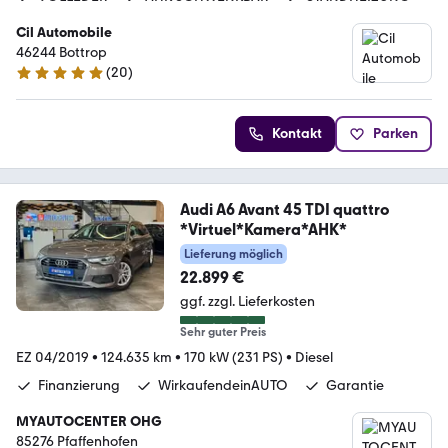
Cil Automobile
46244 Bottrop
(
20
)
5 Sterne
Kontakt
Parken
Audi A6 Avant 45 TDI quattro
*Virtuel*Kamera*AHK*
Lieferung möglich
22.899 €
ggf. zzgl. Lieferkosten
Sehr guter Preis
EZ 04/2019
•
124.635 km
•
170 kW (231 PS)
•
Diesel
Finanzierung
WirkaufendeinAUTO
Garantie
MYAUTOCENTER OHG
85276 Pfaffenhofen