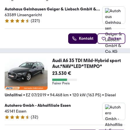
Autohaus Gelnhausen Geiger & Liebsch GmbH &
Co. KG
63589 Linsengericht
(
221
)
4.5 Sterne
Kontakt
Parken
Audi A6 35 TDI Mild-Hybrid sport
Aut.*NAV*LED*TEMPO*
23.530 €
Fairer Preis
Unfallfrei
•
EZ 07/2019
•
94.468 km
•
120 kW (163 PS)
•
Diesel
Autohero Gmbh - Abholfiliale Essen
45141 Essen
(
32
)
4.7 Sterne