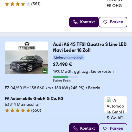
(
551
)
4.2 Sterne
Kontakt
Parken
Audi A6 45 TFSI Quattro S Line LED
Navi Leder 18 Zoll
Lieferung möglich
27.490 €
19% MwSt.
ggf. zzgl. Lieferkosten
Fairer Preis
EZ 04/2019
•
138.560 km
•
180 kW (245 PS)
•
Benzin
FA Automobile GmbH & Co. KG
63814 Mainaschaff
(
650
)
4.8 Sterne
Kontakt
Parken