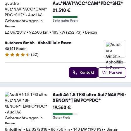
Aut.*NAVI*ACC*CAM*PDC*SHZ*
21.510 €
Sehr guter Preis
EZ 06/2017
•
92.503 km
•
185 kW (252 PS)
•
Benzin
Autohero Gmbh - Abholfiliale Essen
45141 Essen
(
32
)
4.7 Sterne
Kontakt
Parken
Audi A6 1.8 TFSI ultra Aut.*NAVI*BI-
XENON*TEMPO*PDC*
19.560 €
Guter Preis
Unfallfrei
•
EZ 02/2018
•
86.750 km
•
140 kW (190 PS)
•
Benzin