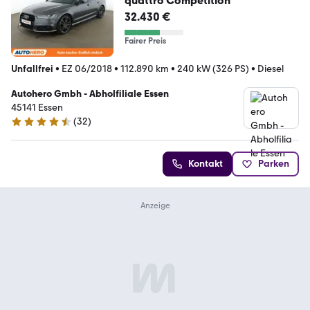
quattro Competition
32.430 €
Fairer Preis
Unfallfrei
•
EZ 06/2018
•
112.890 km
•
240 kW (326 PS)
•
Diesel
Autohero Gmbh - Abholfiliale Essen
45141 Essen
(
32
)
4.7 Sterne
Kontakt
Parken