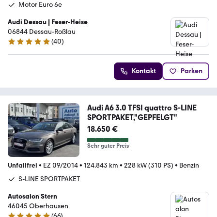
Motor Euro 6e
Audi Dessau | Feser-Heise
06844 Dessau-Roßlau
(
40
)
4.8 Sterne
Kontakt
Parken
Audi A6 3.0 TFSI quattro S-LINE
SPORTPAKET,"GEPFELGT"
18.650 €
Sehr guter Preis
Unfallfrei
•
EZ 09/2014
•
124.843 km
•
228 kW (310 PS)
•
Benzin
S-LINE SPORTPAKET
Autosalon Stern
46045 Oberhausen
(
66
)