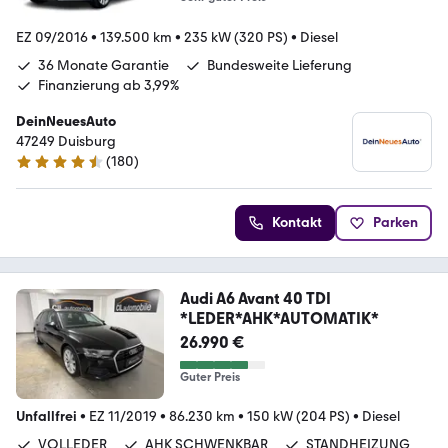
EZ 09/2016
•
139.500 km
•
235 kW (320 PS)
•
Diesel
36 Monate Garantie
Bundesweite Lieferung
Finanzierung ab 3,99%
DeinNeuesAuto
47249 Duisburg
(
180
)
4.7 Sterne
Kontakt
Parken
Audi A6 Avant 40 TDI
*LEDER*AHK*AUTOMATIK*
26.990 €
Guter Preis
Unfallfrei
•
EZ 11/2019
•
86.230 km
•
150 kW (204 PS)
•
Diesel
VOLLEDER
AHK SCHWENKBAR
STANDHEIZUNG