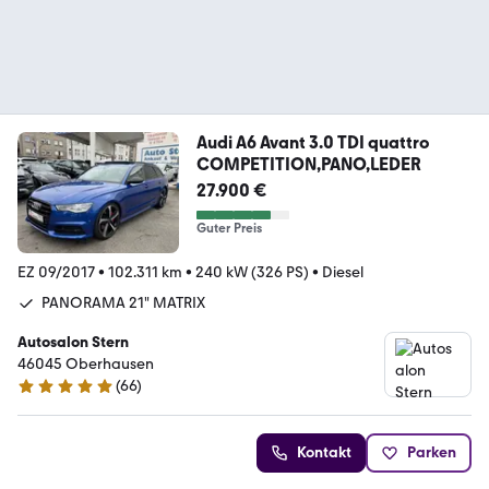
Audi A6 Avant 3.0 TDI quattro
COMPETITION,PANO,LEDER
27.900 €
Guter Preis
EZ 09/2017
•
102.311 km
•
240 kW (326 PS)
•
Diesel
PANORAMA 21" MATRIX
Autosalon Stern
46045 Oberhausen
(
66
)
4.9 Sterne
Kontakt
Parken