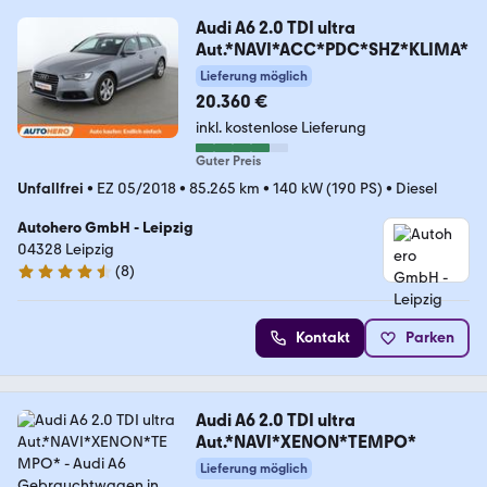
Audi A6 2.0 TDI ultra
Aut.*NAVI*ACC*PDC*SHZ*KLIMA*
Lieferung möglich
20.360 €
inkl. kostenlose Lieferung
Guter Preis
Unfallfrei
•
EZ 05/2018
•
85.265 km
•
140 kW (190 PS)
•
Diesel
Autohero GmbH - Leipzig
04328 Leipzig
(
8
)
4.3 Sterne
Kontakt
Parken
Audi A6 2.0 TDI ultra
Aut.*NAVI*XENON*TEMPO*
Lieferung möglich