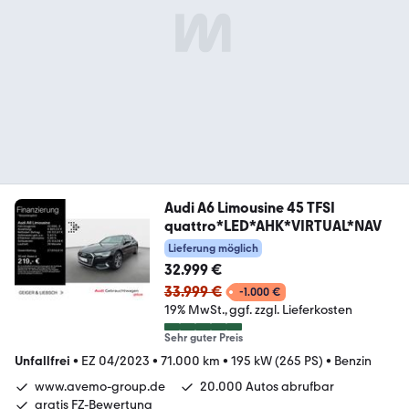
Audi A6 Limousine 45 TFSI
quattro*LED*AHK*VIRTUAL*NAV
Lieferung möglich
32.999 €
33.999 €
-1.000 €
19% MwSt.
ggf. zzgl. Lieferkosten
Sehr guter Preis
Unfallfrei
•
EZ 04/2023
•
71.000 km
•
195 kW (265 PS)
•
Benzin
www.avemo-group.de
20.000 Autos abrufbar
gratis FZ-Bewertung