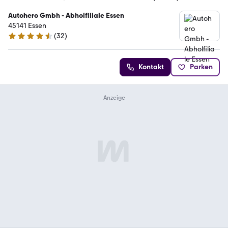
Autohero Gmbh - Abholfiliale Essen
45141 Essen
(
32
)
4.7 Sterne
Kontakt
Parken