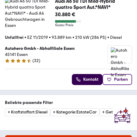
Audi A6 50 TDI Mild-Hybrid
quattro Sport Aut.*NAVI*
30.880 €
Guter Preis
Unfallfrei
•
EZ 11/2019
•
93.889 km
•
210 kW (286 PS)
•
Diesel
Autohero Gmbh - Abholfiliale Essen
45141 Essen
(
32
)
4.7 Sterne
Kontakt
Parken
Beliebte passende Filter
+
Kraftstoffart
:
Diesel
+
Kategorie
:
EstateCar
+
Getriebe
:
Autom