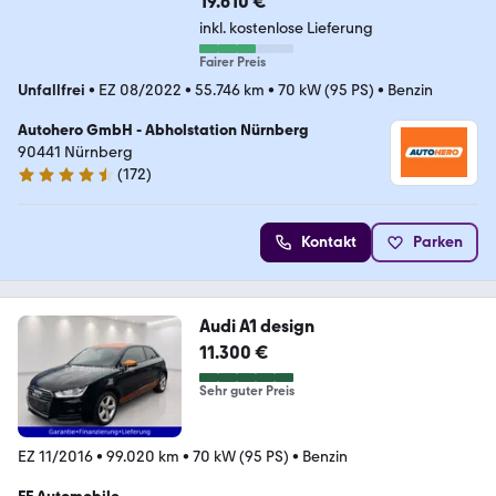
19.610 €
inkl. kostenlose Lieferung
Fairer Preis
Unfallfrei
•
EZ 08/2022
•
55.746 km
•
70 kW (95 PS)
•
Benzin
Autohero GmbH - Abholstation Nürnberg
90441 Nürnberg
(
172
)
4.5 Sterne
Kontakt
Parken
Audi A1 design
11.300 €
Sehr guter Preis
EZ 11/2016
•
99.020 km
•
70 kW (95 PS)
•
Benzin