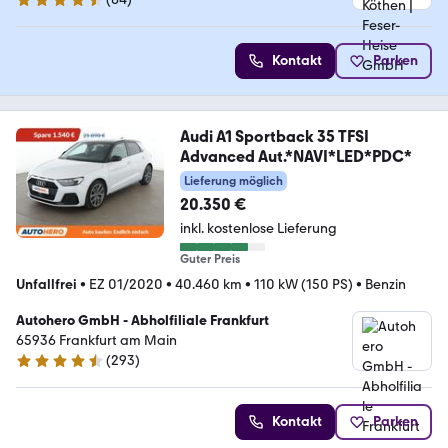
4.3 Sterne
Kontakt
Parken
Audi A1 Sportback 35 TFSI
Advanced Aut.*NAVI*LED*PDC*
Lieferung möglich
20.350 €
inkl. kostenlose Lieferung
Guter Preis
Unfallfrei
•
EZ 01/2020
•
40.460 km
•
110 kW (150 PS)
•
Benzin
Autohero GmbH - Abholfiliale Frankfurt
65936 Frankfurt am Main
(
293
)
4.6 Sterne
Kontakt
Parken