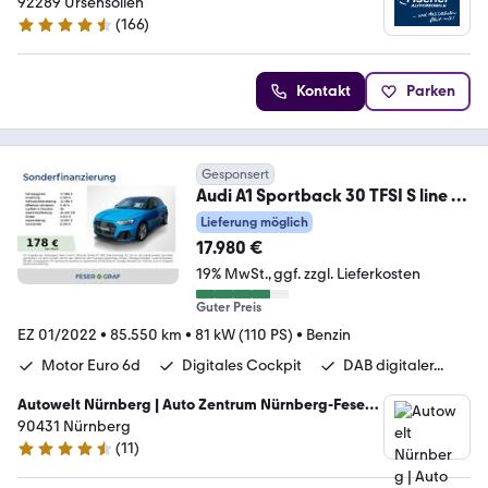
92289 Ursensollen
(
166
)
4.7 Sterne
Kontakt
Parken
Gesponsert
Audi A1 Sportback 30 TFSI S line S
tronic LED Sitzhei
Lieferung möglich
17.980 €
19% MwSt.
ggf. zzgl. Lieferkosten
Guter Preis
EZ 01/2022
•
85.550 km
•
81 kW (110 PS)
•
Benzin
Motor Euro 6d
Digitales Cockpit
DAB digitaler...
Autowelt Nürnberg | Auto Zentrum Nürnberg-Feser
GmbH
90431 Nürnberg
(
11
)
4.7 Sterne