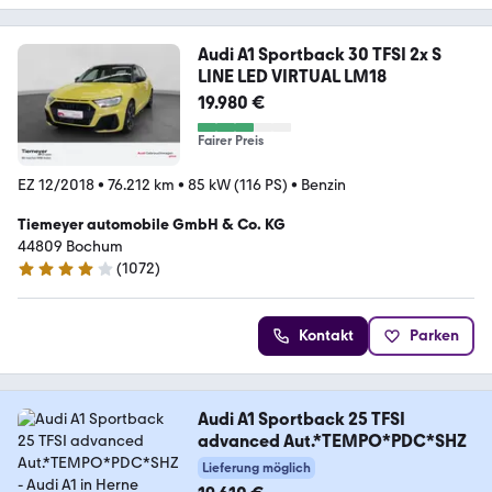
Audi A1 Sportback 30 TFSI 2x S
LINE LED VIRTUAL LM18
19.980 €
Fairer Preis
EZ 12/2018
•
76.212 km
•
85 kW (116 PS)
•
Benzin
Tiemeyer automobile GmbH & Co. KG
44809 Bochum
(
1072
)
4.2 Sterne
Kontakt
Parken
Audi A1 Sportback 25 TFSI
advanced Aut.*TEMPO*PDC*SHZ
Lieferung möglich