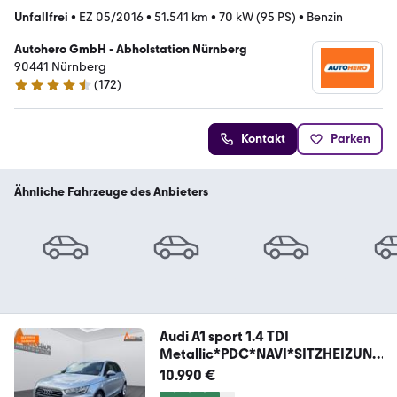
Unfallfrei
•
EZ 05/2016
•
51.541 km
•
70 kW (95 PS)
•
Benzin
Autohero GmbH - Abholstation Nürnberg
90441 Nürnberg
(
172
)
4.5 Sterne
Kontakt
Parken
Ähnliche Fahrzeuge des Anbieters
Audi A1 sport 1.4 TDI
Metallic*PDC*NAVI*SITZHEIZUNG
*
10.990 €