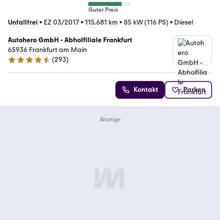
Guter Preis
Unfallfrei
•
EZ 03/2017
•
115.681 km
•
85 kW (116 PS)
•
Diesel
Autohero GmbH - Abholfiliale Frankfurt
65936 Frankfurt am Main
(
293
)
4.6 Sterne
Kontakt
Parken