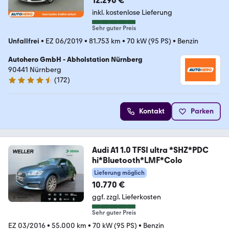
12.290 €
inkl. kostenlose Lieferung
Sehr guter Preis
Unfallfrei
•
EZ 06/2019
•
81.753 km
•
70 kW (95 PS)
•
Benzin
Autohero GmbH - Abholstation Nürnberg
90441 Nürnberg
(
172
)
4.5 Sterne
Kontakt
Parken
Audi A1 1.0 TFSI ultra *SHZ*PDC
hi*Bluetooth*LMF*Colo
Lieferung möglich
10.770 €
ggf. zzgl. Lieferkosten
Sehr guter Preis
EZ 03/2016
•
55.000 km
•
70 kW (95 PS)
•
Benzin