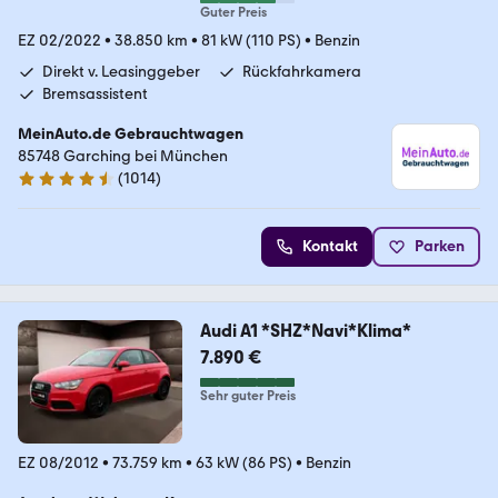
Guter Preis
EZ 02/2022
•
38.850 km
•
81 kW (110 PS)
•
Benzin
Direkt v. Leasinggeber
Rückfahrkamera
Bremsassistent
MeinAuto.de Gebrauchtwagen
85748 Garching bei München
(
1014
)
4.6 Sterne
Kontakt
Parken
Audi A1 *SHZ*Navi*Klima*
7.890 €
Sehr guter Preis
EZ 08/2012
•
73.759 km
•
63 kW (86 PS)
•
Benzin