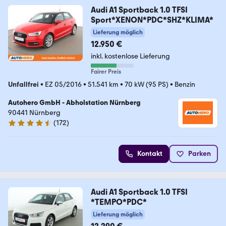
Audi A1 Sportback 1.0 TFSI
Sport*XENON*PDC*SHZ*KLIMA*
Lieferung möglich
12.950 €
inkl. kostenlose Lieferung
Fairer Preis
Unfallfrei
•
EZ 05/2016
•
51.541 km
•
70 kW (95 PS)
•
Benzin
Autohero GmbH - Abholstation Nürnberg
90441 Nürnberg
(
172
)
4.5 Sterne
Kontakt
Parken
Audi A1 Sportback 1.0 TFSI
*TEMPO*PDC*
Lieferung möglich