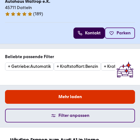
Autohaus Waltrop e.K.
45711 Datteln
(
189
)
4.9 Sterne
Kontakt
Parken
Beliebte passende Filter
+
Getriebe
:
Automatik
+
Kraftstoffart
:
Benzin
+
Kraftstoffart
:
Die
Mehr laden
Filter anpassen