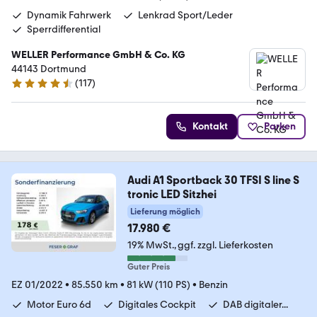
Dynamik Fahrwerk
Lenkrad Sport/Leder
Sperrdifferential
WELLER Performance GmbH & Co. KG
44143 Dortmund
(
117
)
4.6 Sterne
Kontakt
Parken
Audi A1 Sportback 30 TFSI S line S
tronic LED Sitzhei
Lieferung möglich
17.980 €
19% MwSt.
ggf. zzgl. Lieferkosten
Guter Preis
EZ 01/2022
•
85.550 km
•
81 kW (110 PS)
•
Benzin
Motor Euro 6d
Digitales Cockpit
DAB digitaler...