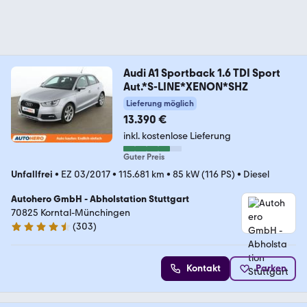
Audi A1 Sportback 1.6 TDI Sport
Aut.*S-LINE*XENON*SHZ
Lieferung möglich
13.390 €
inkl. kostenlose Lieferung
Guter Preis
Unfallfrei
•
EZ 03/2017
•
115.681 km
•
85 kW (116 PS)
•
Diesel
Autohero GmbH - Abholstation Stuttgart
70825 Korntal-Münchingen
(
303
)
4.4 Sterne
Kontakt
Parken