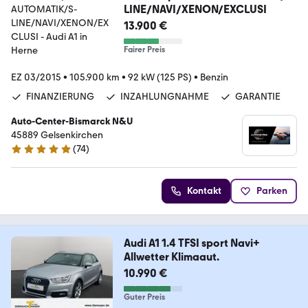
LINE/NAVI/XENON/EXCLUSI
13.900 €
Fairer Preis
EZ 03/2015
•
105.900 km
•
92 kW (125 PS)
•
Benzin
FINANZIERUNG
INZAHLUNGNAHME
GARANTIE
Auto-Center-Bismarck N&U
45889 Gelsenkirchen
(
74
)
5 Sterne
Kontakt
Parken
Audi A1 1.4 TFSI sport Navi+
Allwetter Klimaaut.
10.990 €
Guter Preis