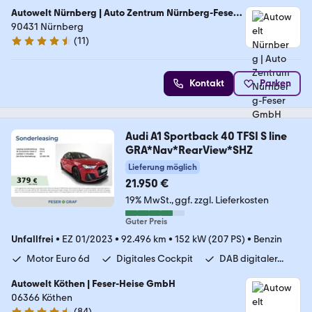
Autowelt Nürnberg | Auto Zentrum Nürnberg-Feser
GmbH
90431 Nürnberg
(
11
)
4.7 Sterne
Kontakt
Parken
Audi A1 Sportback 40 TFSI S line
GRA*Nav*RearView*SHZ
Lieferung möglich
21.950 €
19% MwSt.
ggf. zzgl. Lieferkosten
Guter Preis
Unfallfrei
•
EZ 01/2023
•
92.496 km
•
152 kW (207 PS)
•
Benzin
Motor Euro 6d
Digitales Cockpit
DAB digitaler...
Autowelt Köthen | Feser-Heise GmbH
06366 Köthen
(
84
)