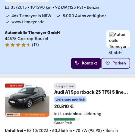
EZ 05/2015
•
101.990 km
•
92 kW (125 PS)
•
Benzin
46x Tiemeyer in NRW
8.000 Autos verfügbar
www.tiemeyer.de
Automobile Tiemeyer GmbH
44575 Castrop-Rauxel
(
17
)
4.6 Sterne
Kontakt
Parken
Gesponsert
Audi A1 Sportback 25 TFSI S line
Aut.*NAVI*LED*PDC*
Lieferung möglich
20.810 €
inkl. kostenlose Lieferung
Guter Preis
Unfallfrei
•
EZ 10/2023
•
60.366 km
•
70 kW (95 PS)
•
Benzin