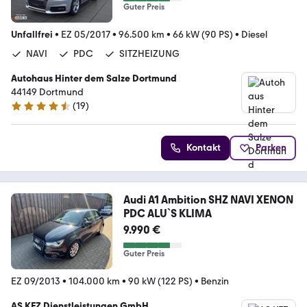
Guter Preis
Unfallfrei
•
EZ 05/2017
•
96.500 km
•
66 kW (90 PS)
•
Diesel
NAVI
PDC
SITZHEIZUNG
Autohaus Hinter dem Salze Dortmund
44149 Dortmund
(
19
)
4.4 Sterne
Kontakt
Parken
Audi A1 Ambition SHZ NAVI XENON
PDC ALU`S KLIMA
9.990 €
Guter Preis
EZ 09/2013
•
104.000 km
•
90 kW (122 PS)
•
Benzin
AS KFZ Dienstleistungen GmbH