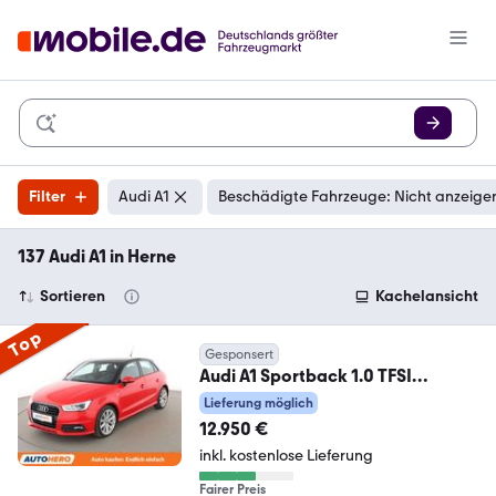
Filter
Audi A1
Beschädigte Fahrzeuge: Nicht anzeige
137 Audi A1 in Herne
Sortieren
Kachelansicht
Top
Gesponsert
Audi A1 Sportback 1.0 TFSI
Sport*XENON*PDC*SHZ*KLIMA*
Lieferung möglich
12.950 €
inkl. kostenlose Lieferung
Fairer Preis