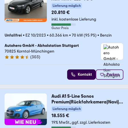
Lieferung möglich
20.810 €
inkl. kostenlose Lieferung
Guter Preis
Unfallfrei
•
EZ 10/2023
•
60.366 km
•
70 kW (95 PS)
•
Benzin
Autohero GmbH - Abholstation Stuttgart
70825 Korntal-Münchingen
(
303
)
4.4 Sterne
Kontakt
Parken
Audi A1 S-Line Sonos
Premium|Rückfahrkamera|Navi|S
HZ
Lieferung möglich
18.555 €
19% MwSt.
ggf. zzgl. Lieferkosten