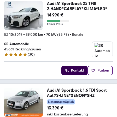
Audi A1 Sportback 25 TFSI
2.HAND*CARPLAY*KLIMA*LED*
14.990 €
Fairer Preis
EZ 10/2019
•
89.000 km
•
70 kW (95 PS)
•
Benzin
SR Automobile
45661 Recklinghausen
(
30
)
5 Sterne
Kontakt
Parken
Audi A1 Sportback 1.6 TDI Sport
Aut.*S-LINE*XENON*SHZ
Lieferung möglich
13.390 €
inkl. kostenlose Lieferung