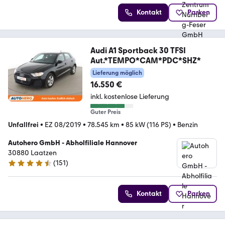
Kontakt
Parken
Audi A1 Sportback 30 TFSI
Aut.*TEMPO*CAM*PDC*SHZ*
Lieferung möglich
16.550 €
inkl. kostenlose Lieferung
Guter Preis
Unfallfrei
•
EZ 08/2019
•
78.545 km
•
85 kW (116 PS)
•
Benzin
Autohero GmbH - Abholfiliale Hannover
30880 Laatzen
(
151
)
4.7 Sterne
Kontakt
Parken