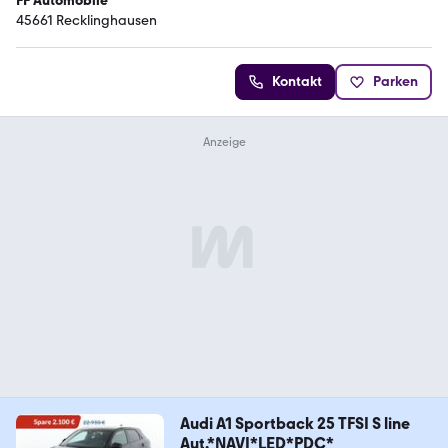
FF Automobile
45661 Recklinghausen
Kontakt
Parken
Audi A1 Sportback 25 TFSI S line
Aut.*NAVI*LED*PDC*