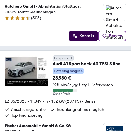
Autohero GmbH - Abholstation Stuttgart
70825 Korntal-Münchingen
(
303
)
4.4 Sterne
Kontakt
Parken
Gesponsert
Audi A1 Sportback 40 TFSI S line
LED/SH/Virt/PDC+
Lieferung möglich
28.980 €
19% MwSt.
ggf. zzgl. Lieferkosten
Guter Preis
EZ 05/2025
•
11.849 km
•
152 kW (207 PS)
•
Benzin
Anschlussgarantie
Inzahlungnahme möglich
Top Finanzierung
Fischer Automobile GmbH & Co.KG