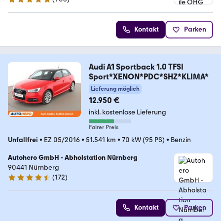
4.9 Sterne
Kontakt
Parken
Audi A1 Sportback 1.0 TFSI
Sport*XENON*PDC*SHZ*KLIMA*
Lieferung möglich
12.950 €
inkl. kostenlose Lieferung
Fairer Preis
Unfallfrei
•
EZ 05/2016
•
51.541 km
•
70 kW (95 PS)
•
Benzin
Autohero GmbH - Abholstation Nürnberg
90441 Nürnberg
(
172
)
4.5 Sterne
Kontakt
Parken