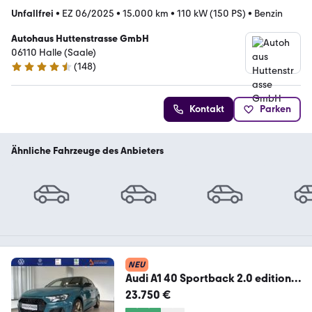
Unfallfrei
•
EZ 06/2025
•
15.000 km
•
110 kW (150 PS)
•
Benzin
Autohaus Huttenstrasse GmbH
06110 Halle (Saale)
(
148
)
4.7 Sterne
Kontakt
Parken
Ähnliche Fahrzeuge des Anbieters
NEU
Audi A1 40 Sportback 2.0 edition
one S-line +NAVI+ACC
23.750 €