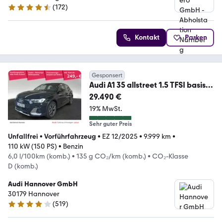
(
172
)
4.5 Sterne
Kontakt
Parken
Gesponsert
Audi A1 35 allstreet 1.5 TFSI basis
(EURO 6e)
29.490 €
19% MwSt.
Sehr guter Preis
Unfallfrei
•
Vorführfahrzeug
•
EZ 12/2025
•
9.999 km
•
110 kW (150 PS)
•
Benzin
6,0 l/100km (komb.)
•
135 g CO₂/km (komb.)
•
CO₂-Klasse
D (komb.)
Audi Hannover GmbH
30179 Hannover
(
519
)
4 Sterne