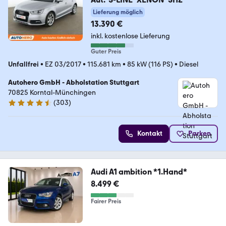
Lieferung möglich
13.390 €
inkl. kostenlose Lieferung
Guter Preis
Unfallfrei
•
EZ 03/2017
•
115.681 km
•
85 kW (116 PS)
•
Diesel
Autohero GmbH - Abholstation Stuttgart
70825 Korntal-Münchingen
(
303
)
4.4 Sterne
Kontakt
Parken
Audi A1 ambition *1.Hand*
8.499 €
Fairer Preis