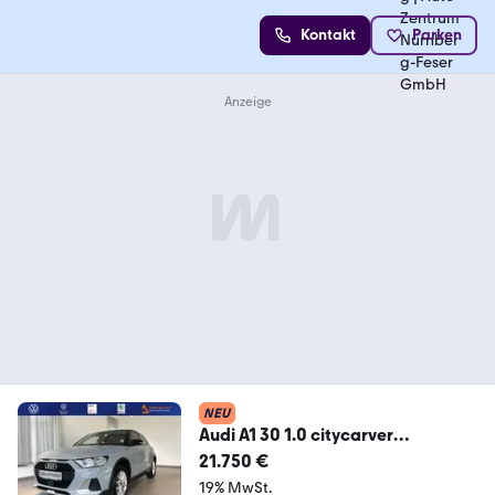
Kontakt
Parken
NEU
Audi A1 30 1.0 citycarver
+ACC+KAMERA+NAVI
21.750 €
19% MwSt.