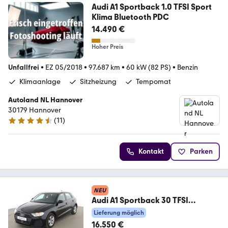
Audi A1 Sportback 1.0 TFSI Sport
Klima Bluetooth PDC
14.490 €
Hoher Preis
Unfallfrei
•
EZ 05/2018
•
97.687 km
•
60 kW (82 PS)
•
Benzin
Klimaanlage
Sitzheizung
Tempomat
Autoland NL Hannover
30179 Hannover
(
11
)
4.7 Sterne
Kontakt
Parken
NEU
Audi A1 Sportback 30 TFSI
Aut.*TEMPO*CAM*PDC*SHZ*
Lieferung möglich
16.550 €