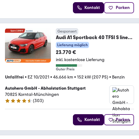
Kontakt
Parken
Gesponsert
Audi A1 Sportback 40 TFSI S line
Aut.*NAV*LED*TEMPO*
Lieferung möglich
23.770 €
inkl. kostenlose Lieferung
Guter Preis
Unfallfrei
•
EZ 10/2021
•
46.666 km
•
152 kW (207 PS)
•
Benzin
Autohero GmbH - Abholstation Stuttgart
70825 Korntal-Münchingen
(
303
)
4.4 Sterne
Kontakt
Parken