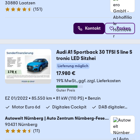
30880 Laatzen
(
151
)
4.7 Sterne
Kontakt
Parken
Audi A1 Sportback 30 TFSI S line S
tronic LED Sitzhei
Lieferung möglich
17.980 €
19% MwSt.
ggf. zzgl. Lieferkosten
Guter Preis
EZ 01/2022
•
85.550 km
•
81 kW (110 PS)
•
Benzin
Motor Euro 6d
Digitales Cockpit
DAB digitaler...
Autowelt Nürnberg | Auto Zentrum Nürnberg-Feser
GmbH
90431 Nürnberg
(
11
)
4.7 Sterne