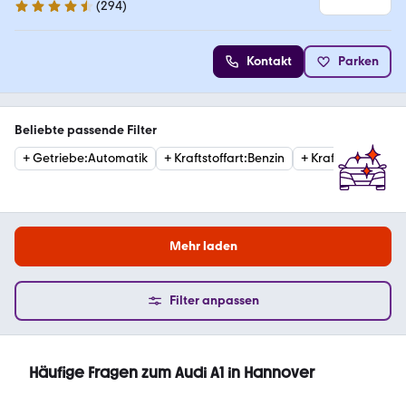
(
294
)
4.7 Sterne
Kontakt
Parken
Beliebte passende Filter
+
Getriebe
:
Automatik
+
Kraftstoffart
:
Benzin
+
Kraftstoffart
:
Die
Mehr laden
Filter anpassen
Häufige Fragen zum Audi A1 in Hannover