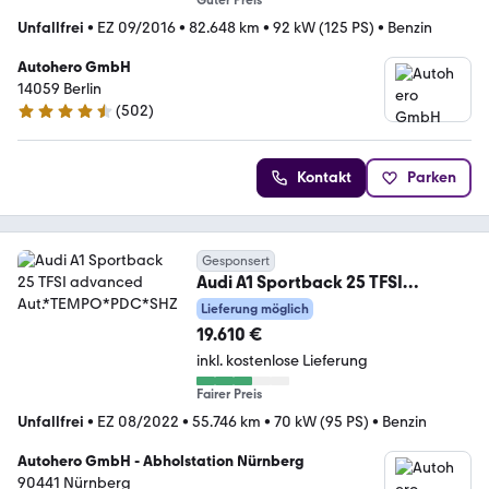
Unfallfrei
•
EZ 09/2016
•
82.648 km
•
92 kW (125 PS)
•
Benzin
Autohero GmbH
14059 Berlin
(
502
)
4.5 Sterne
Kontakt
Parken
Gesponsert
Audi A1 Sportback 25 TFSI
advanced Aut.*TEMPO*PDC*SHZ
Lieferung möglich
19.610 €
inkl. kostenlose Lieferung
Fairer Preis
Unfallfrei
•
EZ 08/2022
•
55.746 km
•
70 kW (95 PS)
•
Benzin
Autohero GmbH - Abholstation Nürnberg
90441 Nürnberg