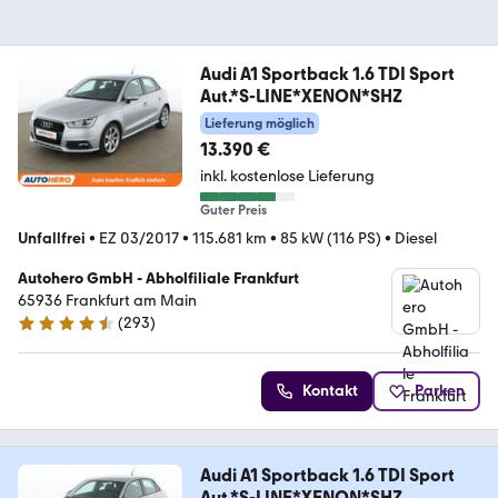
Audi A1 Sportback 1.6 TDI Sport
Aut.*S-LINE*XENON*SHZ
Lieferung möglich
13.390 €
inkl. kostenlose Lieferung
Guter Preis
Unfallfrei
•
EZ 03/2017
•
115.681 km
•
85 kW (116 PS)
•
Diesel
Autohero GmbH - Abholfiliale Frankfurt
65936 Frankfurt am Main
(
293
)
4.6 Sterne
Kontakt
Parken
Audi A1 Sportback 1.6 TDI Sport
Aut.*S-LINE*XENON*SHZ