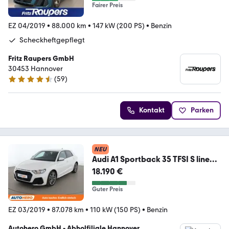
Fairer Preis
EZ 04/2019
•
88.000 km
•
147 kW (200 PS)
•
Benzin
Scheckheftgepflegt
Fritz Raupers GmbH
30453 Hannover
(
59
)
4.7 Sterne
Kontakt
Parken
NEU
Audi A1 Sportback 35 TFSI S line
Aut.*TEMPO*PDC*SHZ*
18.190 €
Guter Preis
EZ 03/2019
•
87.078 km
•
110 kW (150 PS)
•
Benzin
Autohero GmbH - Abholfiliale Hannover