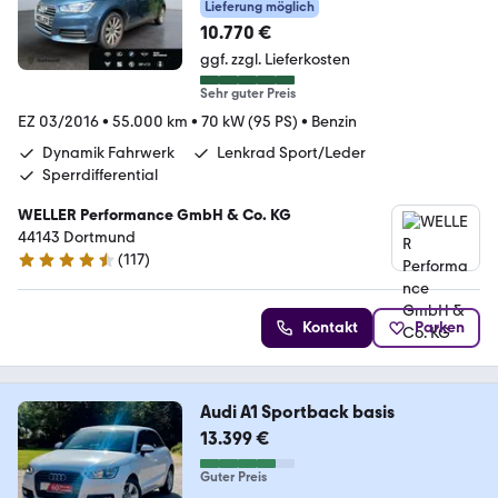
Lieferung möglich
10.770 €
ggf. zzgl. Lieferkosten
Sehr guter Preis
EZ 03/2016
•
55.000 km
•
70 kW (95 PS)
•
Benzin
Dynamik Fahrwerk
Lenkrad Sport/Leder
Sperrdifferential
WELLER Performance GmbH & Co. KG
44143 Dortmund
(
117
)
4.6 Sterne
Kontakt
Parken
Audi A1 Sportback basis
13.399 €
Guter Preis