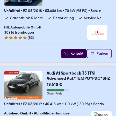
Unfallfrei
•
EZ 05/2018
•
53.686 km
•
70 kW (95 PS)
•
Benzin
Garantie bis 5 Jahre
Finanzierung
Service Neu
HIL Automobile GmbH
30916 Isernhagen
(
83
)
4.9 Sterne
Kontakt
Parken
Audi A1 Sportback 35 TFSI
Advanced Aut.*TEMPO*PDC*SHZ
19.610 €
Guter Preis
Unfallfrei
•
EZ 03/2019
•
45.418 km
•
110 kW (150 PS)
•
Benzin
Autohero GmbH - Abholfiliale Hannover