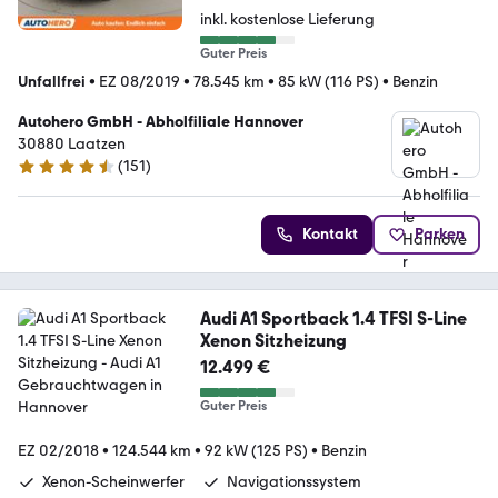
inkl. kostenlose Lieferung
Guter Preis
Unfallfrei
•
EZ 08/2019
•
78.545 km
•
85 kW (116 PS)
•
Benzin
Autohero GmbH - Abholfiliale Hannover
30880 Laatzen
(
151
)
4.7 Sterne
Kontakt
Parken
Audi A1 Sportback 1.4 TFSI S-Line
Xenon Sitzheizung
12.499 €
Guter Preis
EZ 02/2018
•
124.544 km
•
92 kW (125 PS)
•
Benzin
Xenon-Scheinwerfer
Navigationssystem