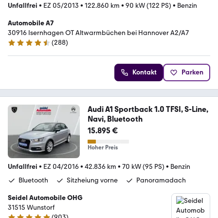
Unfallfrei
•
EZ 05/2013
•
122.860 km
•
90 kW (122 PS)
•
Benzin
Automobile A7
30916 Isernhagen OT Altwarmbüchen bei Hannover A2/A7
(
288
)
4.7 Sterne
Kontakt
Parken
Audi A1 Sportback 1.0 TFSI, S-Line,
Navi, Bluetooth
15.895 €
Hoher Preis
Unfallfrei
•
EZ 04/2016
•
42.836 km
•
70 kW (95 PS)
•
Benzin
Bluetooth
Sitzheiung vorne
Panoramadach
Seidel Automobile OHG
31515 Wunstorf
(
903
)