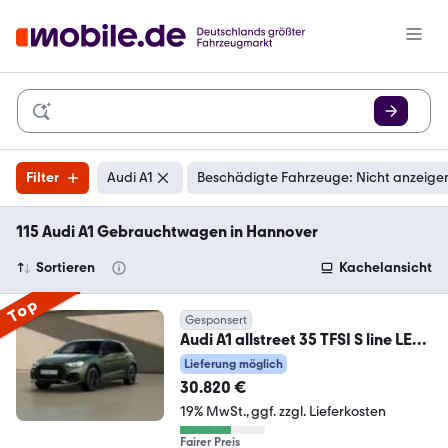
Filter
Audi A1
Beschädigte Fahrzeuge: Nicht anzeige
115 Audi A1 Gebrauchtwagen in Hannover
Sortieren
Kachelansicht
Top
Gesponsert
Audi A1 allstreet 35 TFSI S line LED
KAMERA NAVI LM17
Lieferung möglich
30.820 €
19% MwSt.
ggf. zzgl. Lieferkosten
Fairer Preis