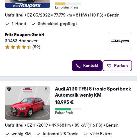
Erhöhter Preis
Unfallfrei
•
EZ 03/2022
•
77.775 km
•
81 kW (110 PS)
•
Benzin
1. Hand
Scheckheftgepflegt
Fritz Raupers GmbH
30453 Hannover
(
59
)
4.7 Sterne
Kontakt
Parken
Audi A1 30 TFSI S tronic Sportback
Automatik wenig KM
18.995 €
Fairer Preis
Unfallfrei
•
EZ 11/2019
•
49.968 km
•
85 kW (116 PS)
•
Benzin
wenig KM
Automatik S Tronic
viele Extras