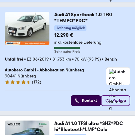
Audi A1 Sportback 1.0 TFSI
*TEMPO*PDC*
Lieferung möglich
12.290 €
inkl. kostenlose Lieferung
Sehr guter Preis
Unfallfrei
•
EZ 06/2019
•
81.753 km
•
70 kW (95 PS)
•
Benzin
Autohero GmbH - Abholstation Nürnberg
90441 Nürnberg
(
172
)
4.5 Sterne
Kontakt
Parken
Audi A1 1.0 TFSI ultra *SHZ*PDC
hi*Bluetooth*LMF*Colo