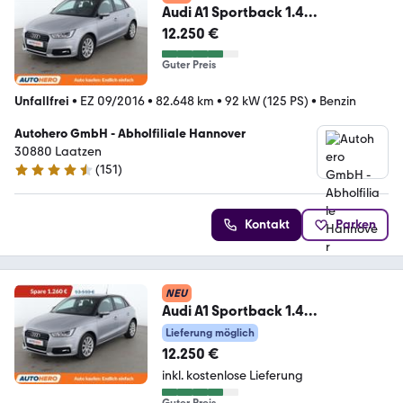
Audi A1 Sportback 1.4
TFSI*XENON*NAVI*TEMPO*PDC*
12.250 €
SHZ*
Guter Preis
Unfallfrei
•
EZ 09/2016
•
82.648 km
•
92 kW (125 PS)
•
Benzin
Autohero GmbH - Abholfiliale Hannover
30880 Laatzen
(
151
)
4.7 Sterne
Kontakt
Parken
NEU
Audi A1 Sportback 1.4
TFSI*XENON*NAVI*TEMPO*PDC*
Lieferung möglich
SHZ*
12.250 €
inkl. kostenlose Lieferung
Guter Preis