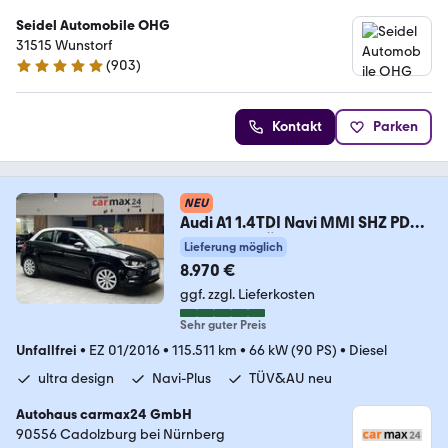
Seidel Automobile OHG
31515 Wunstorf
(
903
)
4.9 Sterne
Kontakt
Parken
NEU
Audi A1 1.4TDI Navi MMI SHZ PDC
Bluetooth TÜV&AU neu
Lieferung möglich
8.970 €
ggf. zzgl. Lieferkosten
Sehr guter Preis
Unfallfrei
•
EZ 01/2016
•
115.511 km
•
66 kW (90 PS)
•
Diesel
ultra design
Navi-Plus
TÜV&AU neu
Autohaus carmax24 GmbH
90556 Cadolzburg bei Nürnberg