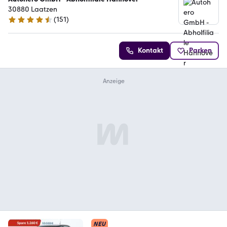
30880 Laatzen
(
151
)
4.7 Sterne
Kontakt
Parken
NEU