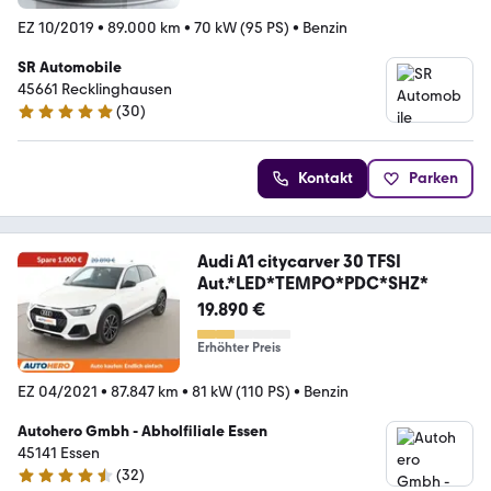
EZ 10/2019
•
89.000 km
•
70 kW (95 PS)
•
Benzin
SR Automobile
45661 Recklinghausen
(
30
)
5 Sterne
Kontakt
Parken
Audi A1 citycarver 30 TFSI
Aut.*LED*TEMPO*PDC*SHZ*
19.890 €
Erhöhter Preis
EZ 04/2021
•
87.847 km
•
81 kW (110 PS)
•
Benzin
Autohero Gmbh - Abholfiliale Essen
45141 Essen
(
32
)
4.7 Sterne