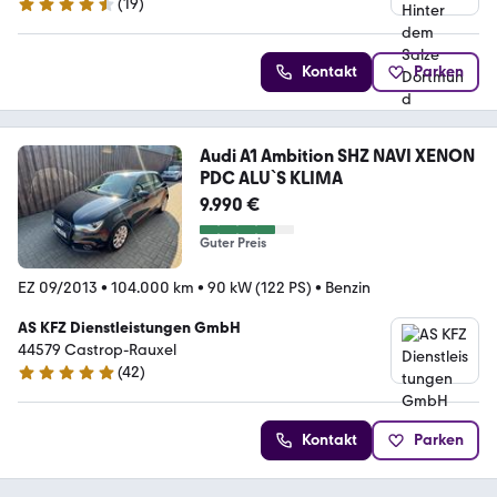
(
19
)
4.4 Sterne
Kontakt
Parken
Audi A1 Ambition SHZ NAVI XENON
PDC ALU`S KLIMA
9.990 €
Guter Preis
EZ 09/2013
•
104.000 km
•
90 kW (122 PS)
•
Benzin
AS KFZ Dienstleistungen GmbH
44579 Castrop-Rauxel
(
42
)
5 Sterne
Kontakt
Parken