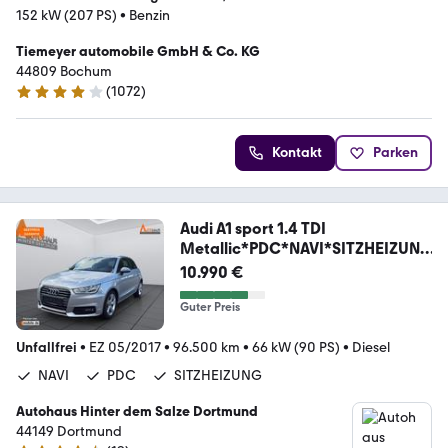
152 kW (207 PS)
•
Benzin
Tiemeyer automobile GmbH & Co. KG
44809 Bochum
(
1072
)
4.2 Sterne
Kontakt
Parken
Audi A1 sport 1.4 TDI
Metallic*PDC*NAVI*SITZHEIZUNG
*
10.990 €
Guter Preis
Unfallfrei
•
EZ 05/2017
•
96.500 km
•
66 kW (90 PS)
•
Diesel
NAVI
PDC
SITZHEIZUNG
Autohaus Hinter dem Salze Dortmund
44149 Dortmund