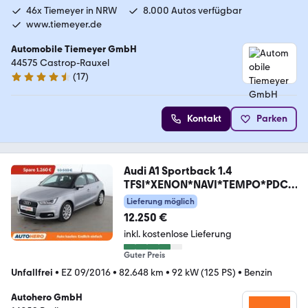
46x Tiemeyer in NRW
8.000 Autos verfügbar
www.tiemeyer.de
Automobile Tiemeyer GmbH
44575 Castrop-Rauxel
(
17
)
4.6 Sterne
Kontakt
Parken
Audi A1 Sportback 1.4
TFSI*XENON*NAVI*TEMPO*PDC*
SHZ*
Lieferung möglich
12.250 €
inkl. kostenlose Lieferung
Guter Preis
Unfallfrei
•
EZ 09/2016
•
82.648 km
•
92 kW (125 PS)
•
Benzin
Autohero GmbH