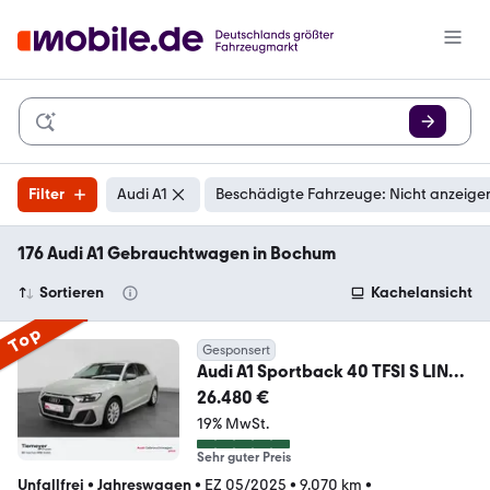
Filter
Audi A1
Beschädigte Fahrzeuge: Nicht anzeige
176 Audi A1 Gebrauchtwagen in Bochum
Sortieren
Kachelansicht
Top
Gesponsert
Audi A1 Sportback 40 TFSI S LINE
LM17 SITZHZG PDC+ AU
26.480 €
19% MwSt.
Sehr guter Preis
Unfallfrei
•
Jahreswagen
•
EZ 05/2025
•
9.070 km
•