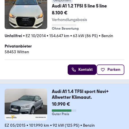
Gesponsert
Audi A1 1.2 TFSI S line S line
8.100 €
Verhandlungsbasis
Ohne Bewertung
Unfallfrei
•
EZ 10/2014
•
154.647 km
•
63 kW (86 PS)
•
Benzin
Privatanbieter
58453 Witten
Kontakt
Parken
Audi A1 1.4 TFSI sport Navi+
Allwetter Klimaaut.
10.990 €
Guter Preis
EZ 05/2015
•
101.990 km
•
92 kW (125 PS)
•
Benzin