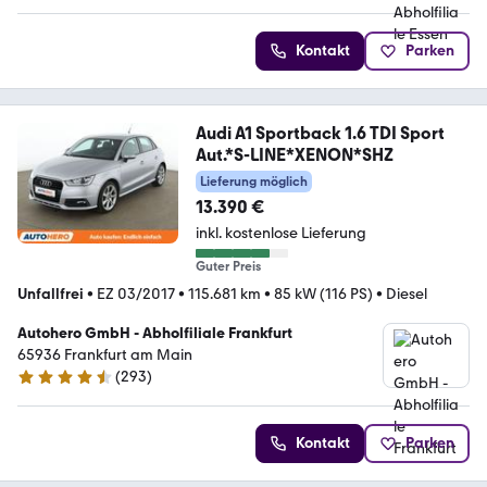
Kontakt
Parken
Audi A1 Sportback 1.6 TDI Sport
Aut.*S-LINE*XENON*SHZ
Lieferung möglich
13.390 €
inkl. kostenlose Lieferung
Guter Preis
Unfallfrei
•
EZ 03/2017
•
115.681 km
•
85 kW (116 PS)
•
Diesel
Autohero GmbH - Abholfiliale Frankfurt
65936 Frankfurt am Main
(
293
)
4.6 Sterne
Kontakt
Parken