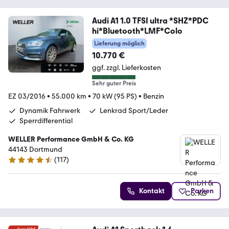
Audi A1 1.0 TFSI ultra *SHZ*PDC
hi*Bluetooth*LMF*Colo
Lieferung möglich
10.770 €
ggf. zzgl. Lieferkosten
Sehr guter Preis
EZ 03/2016
•
55.000 km
•
70 kW (95 PS)
•
Benzin
Dynamik Fahrwerk
Lenkrad Sport/Leder
Sperrdifferential
WELLER Performance GmbH & Co. KG
44143 Dortmund
(
117
)
4.6 Sterne
Kontakt
Parken