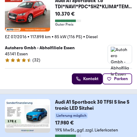
Audi A1 Sportback 1.6
TDI*NAVI*PDC*SHZ*KLIMA*TEMP
O*
10.370 €
Guter Preis
EZ 07/2016
•
117.898 km
•
85 kW (116 PS)
•
Diesel
Autohero Gmbh - Abholfiliale Essen
45141 Essen
(
32
)
4.7 Sterne
Kontakt
Parken
Audi A1 Sportback 30 TFSI S line S
tronic LED Sitzhei
Lieferung möglich
17.980 €
19% MwSt.
ggf. zzgl. Lieferkosten