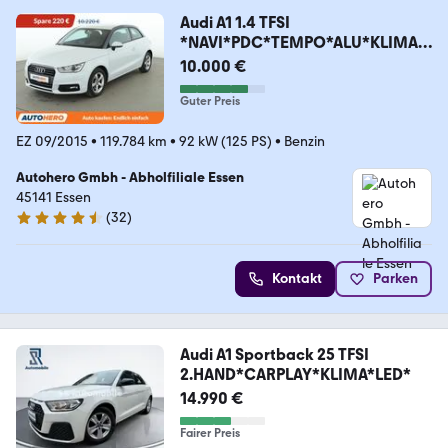
Audi A1 1.4 TFSI
*NAVI*PDC*TEMPO*ALU*KLIMA*
SHZ*
10.000 €
Guter Preis
EZ 09/2015
•
119.784 km
•
92 kW (125 PS)
•
Benzin
Autohero Gmbh - Abholfiliale Essen
45141 Essen
(
32
)
4.7 Sterne
Kontakt
Parken
Audi A1 Sportback 25 TFSI
2.HAND*CARPLAY*KLIMA*LED*
14.990 €
Fairer Preis