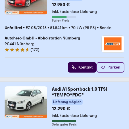
12.950 €
inkl. kostenlose Lieferung
Fairer Preis
Unfallfrei
•
EZ 05/2016
•
51.541 km
•
70 kW (95 PS)
•
Benzin
Autohero GmbH - Abholstation Nürnberg
90441 Nürnberg
(
172
)
4.5 Sterne
Kontakt
Parken
Audi A1 Sportback 1.0 TFSI
*TEMPO*PDC*
Lieferung möglich
12.290 €
inkl. kostenlose Lieferung
Sehr guter Preis