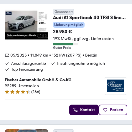
Gesponsert
Audi A1 Sportback 40 TFSI S line
LED/SH/Virt/PDC+
Lieferung möglich
28.980 €
19% MwSt.
ggf. zzgl. Lieferkosten
Guter Preis
EZ 05/2025
•
11.849 km
•
152 kW (207 PS)
•
Benzin
Anschlussgarantie
Inzahlungnahme möglich
Top Finanzierung
Fischer Automobile GmbH & Co.KG
92289 Ursensollen
(
166
)
4.7 Sterne
Kontakt
Parken