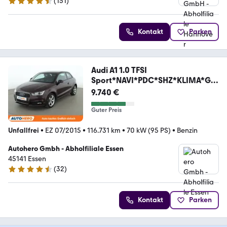
(
151
)
4.7 Sterne
Kontakt
Parken
Audi A1 1.0 TFSI
Sport*NAVI*PDC*SHZ*KLIMA*GA
RANTIE*
9.740 €
Guter Preis
Unfallfrei
•
EZ 07/2015
•
116.731 km
•
70 kW (95 PS)
•
Benzin
Autohero Gmbh - Abholfiliale Essen
45141 Essen
(
32
)
4.7 Sterne
Kontakt
Parken