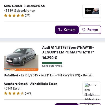
Auto-Center-Bismarck N&U
45889 Gelsenkirchen
(
74
)
5 Sterne
Kontakt
Parken
Audi A1 1.8 TFSI Sport*NAV*BI-
XENON*TEMPOMAT*SHZ*BT*
14.290 €
Sehr guter Preis
Unfallfrei
•
EZ 08/2015
•
76.211 km
•
141 kW (192 PS)
•
Benzin
Autohero Gmbh - Abholfiliale Essen
45141 Essen
(
32
)
4.7 Sterne