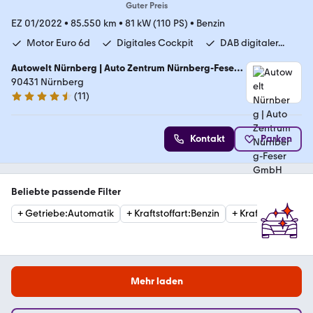
Guter Preis
EZ 01/2022
•
85.550 km
•
81 kW (110 PS)
•
Benzin
Motor Euro 6d
Digitales Cockpit
DAB digitaler...
Autowelt Nürnberg | Auto Zentrum Nürnberg-Feser
GmbH
90431 Nürnberg
(
11
)
4.7 Sterne
Kontakt
Parken
Beliebte passende Filter
+
Getriebe
:
Automatik
+
Kraftstoffart
:
Benzin
+
Kraftstoffart
:
Die
Mehr laden