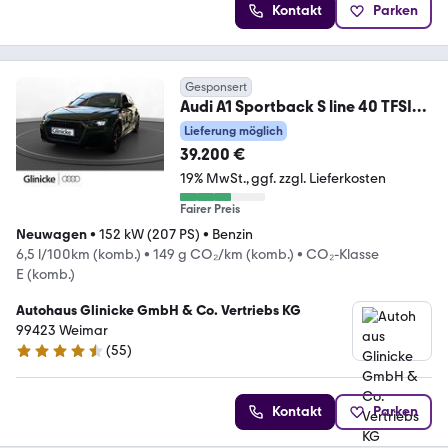
Kontakt
Parken
Gesponsert
Audi A1 Sportback S line 40 TFSI
152(207) kW(PS) S tr
Lieferung möglich
39.200 €
19% MwSt.
ggf. zzgl. Lieferkosten
Fairer Preis
Neuwagen
•
152 kW (207 PS)
•
Benzin
6,5 l/100km (komb.)
•
149 g CO₂/km (komb.)
•
CO₂-Klasse
E (komb.)
Autohaus Glinicke GmbH & Co. Vertriebs KG
99423 Weimar
(
55
)
4.4 Sterne
Kontakt
Parken