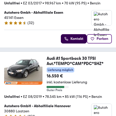
Unfallfrei
•
EZ 03/2017
•
98.967 km
•
70 kW (95 PS)
•
Benzin
Autohero Gmbh - Abholfiliale Essen
45141 Essen
(
32
)
4.7 Sterne
Kontakt
Parken
Audi A1 Sportback 30 TFSI
Aut.*TEMPO*CAM*PDC*SHZ*
Lieferung möglich
16.550 €
inkl. kostenlose Lieferung
Guter Preis
Unfallfrei
•
EZ 08/2019
•
78.545 km
•
85 kW (116 PS)
•
Benzin
Autohero GmbH - Abholfiliale Hannover
30880 Laatzen