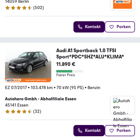
14059 Berlin
(
502
)
4.5 Sterne
Kontakt
Parken
Audi A1 Sportback 1.0 TFSI
Sport*PDC*SHZ*ALU*KLIMA*
11.890 €
Fairer Preis
EZ 07/2017
•
103.478 km
•
70 kW (95 PS)
•
Benzin
Autohero Gmbh - Abholfiliale Essen
45141 Essen
(
32
)
4.7 Sterne
Kontakt
Parken