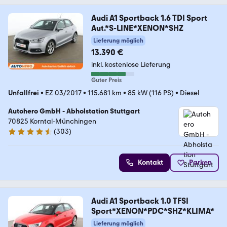
Audi A1 Sportback 1.6 TDI Sport
Aut.*S-LINE*XENON*SHZ
Lieferung möglich
13.390 €
inkl. kostenlose Lieferung
Guter Preis
Unfallfrei
•
EZ 03/2017
•
115.681 km
•
85 kW (116 PS)
•
Diesel
Autohero GmbH - Abholstation Stuttgart
70825 Korntal-Münchingen
(
303
)
4.4 Sterne
Kontakt
Parken
Audi A1 Sportback 1.0 TFSI
Sport*XENON*PDC*SHZ*KLIMA*
Lieferung möglich