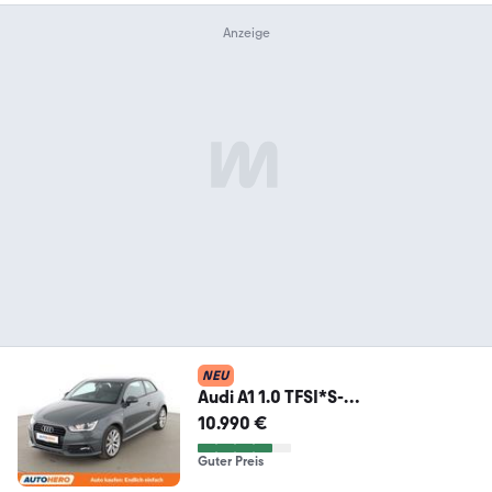
NEU
Audi A1 1.0 TFSI*S-
LINE*PDC*SHZ*BLUETOOTH*KLI
10.990 €
MAAUT*
Guter Preis