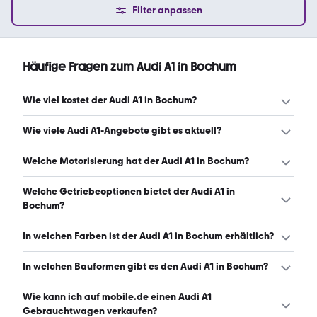
Filter anpassen
Häufige Fragen zum Audi A1 in Bochum
Wie viel kostet der Audi A1 in Bochum?
Ein guter Preis für einen Audi A1 in Bochum liegt zwischen
Wie viele Audi A1-Angebote gibt es aktuell?
11.971 € und 26.137 €. Leasingangebote starten ab 276 €
monatlich. (Stand: 10.8.2026)
Es gibt insgesamt 176 Audi A1 bei mobile.de, davon 161
Welche Motorisierung hat der Audi A1 in Bochum?
Gebraucht- und 15 Neuwagen. (Stand: 10.8.2026)
Der Audi A1 in Bochum hat Leistungen zwischen 86 und
Welche Getriebeoptionen bietet der Audi A1 in
207 PS. (Stand: 10.8.2026)
Bochum?
Der Audi A1 in Bochum ist mit automatischem und
In welchen Farben ist der Audi A1 in Bochum erhältlich?
manuellem Getriebe erhältlich. (Stand: 10.8.2026)
Den Audi A1 in Bochum gibt es in folgenden Farben: grau,
In welchen Bauformen gibt es den Audi A1 in Bochum?
schwarz, weiß, rot, blau, silber, grün, lila, beige, braun und
gelb. Die häufigste Farbe ist grau. (Stand: 10.8.2026)
Den Audi A1 in Bochum gibt es in folgenden Bauformen:
Wie kann ich auf mobile.de einen Audi A1
Limousine und Kleinwagen. (Stand: 10.8.2026)
Gebrauchtwagen verkaufen?