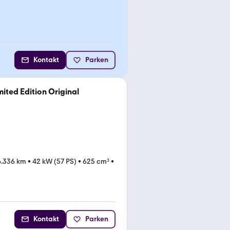
Kontakt
Parken
ited Edition Original
6.336 km
•
42 kW (57 PS)
•
625 cm³
•
Kontakt
Parken