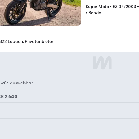
Super Moto
•
EZ 04/2003
•
Benzin
822 Lebach, Privatanbieter
wSt. ausweisbar
E 2 640
KTM 1090 Adventure
KTM 1190 Adventure R
KTM 1190 RC8
KTM 125 Enduro R
KTM 150
KTM 200