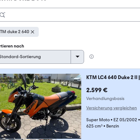
TM duke 2 640
rtieren nach
KTM LC4 640 Duke 2 II 
2.599 €
Verhandlungsbasis
Versicherung vergleichen
Super Moto
•
EZ 05/2002
625 cm³
•
Benzin