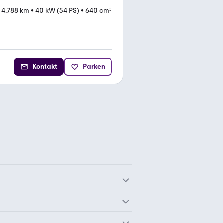
•
4.788 km
•
40 kW (54 PS)
•
640 cm³
Kontakt
Parken
KTM 1190 Adventure
KTM 125 SMC R
KTM 250