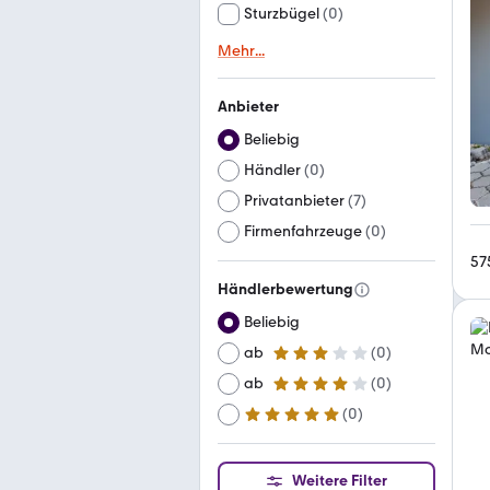
Sturzbügel
(
0
)
Mehr
...
Anbieter
Beliebig
Händler
(
0
)
Privatanbieter
(
7
)
Firmenfahrzeuge
(
0
)
57
Händlerbewertung
Beliebig
ab
(
0
)
3 Sterne
ab
(
0
)
4 Sterne
(
0
)
ab
5 Sterne
Weitere Filter