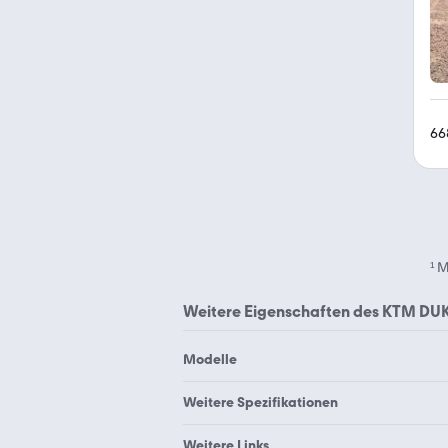
66
¹
M
Weitere Eigenschaften des
KTM DUK
Modelle
KTM 1050 Adventure
Weitere Spezifikationen
KTM 1190 RC8 R
KTM 125
Weitere Links