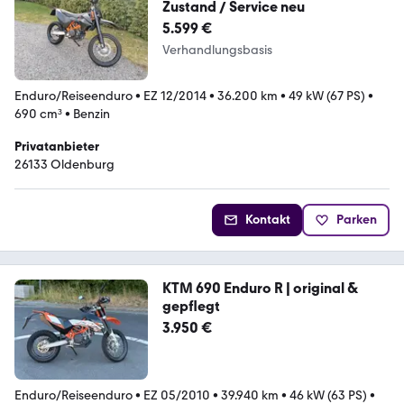
Zustand / Service neu
5.599 €
Verhandlungsbasis
Enduro/Reiseenduro
•
EZ 12/2014
•
36.200 km
•
49 kW (67 PS)
•
690 cm³
•
Benzin
Privatanbieter
26133 Oldenburg
Kontakt
Parken
KTM 690 Enduro R | original &
gepflegt
3.950 €
Enduro/Reiseenduro
•
EZ 05/2010
•
39.940 km
•
46 kW (63 PS)
•