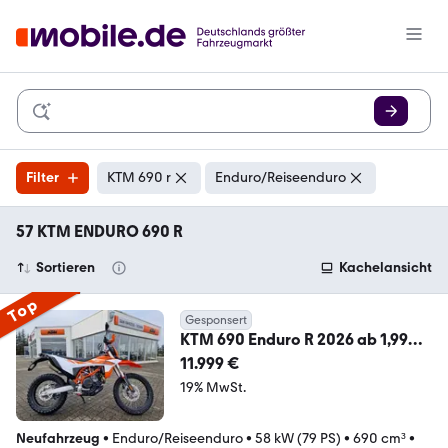
Filter
KTM 690 r
Enduro/Reiseenduro
57 KTM ENDURO 690 R
Sortieren
Kachelansicht
Top
Gesponsert
KTM 690 Enduro R 2026 ab 1,99%
eff. Zins lieferbar!
11.999 €
19% MwSt.
Neufahrzeug
•
Enduro/Reiseenduro
•
58 kW (79 PS)
•
690 cm³
•