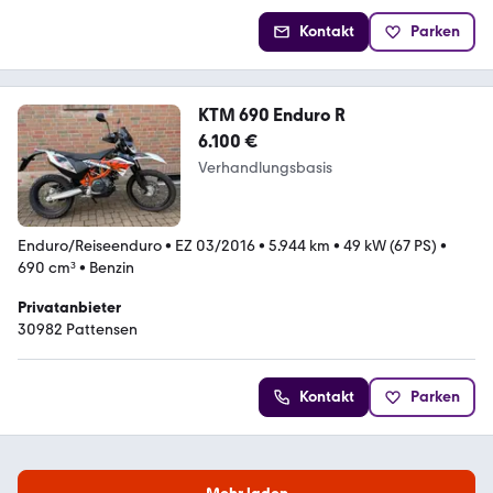
Kontakt
Parken
KTM 690 Enduro R
6.100 €
Verhandlungsbasis
Enduro/Reiseenduro
•
EZ 03/2016
•
5.944 km
•
49 kW (67 PS)
•
690 cm³
•
Benzin
Privatanbieter
30982 Pattensen
Kontakt
Parken