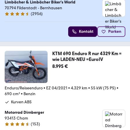
Limbächer & Limbächer Biker's World
70794 Filderstadt - Bernhausen
(
2956
)
4.7 Sterne
Kontakt
Parken
KTM 690 Enduro R nur 4329 Km =
wie LADEN-NEU =EuroIV
8.995 €
Enduro/Reiseenduro
•
EZ 04/2021
•
4.329 km
•
55 kW (75 PS)
•
690 cm³
•
Benzin
Kurven ABS
Motorrad Dirnberger
93413 Cham
(
153
)
4.7 Sterne