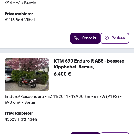
654 cm³
•
Benzin
Privatanbieter
61118 Bad Vilbel
Kontakt
Parken
KTM 690 Enduro R ABS - bessere
Kipphebel, Remus,
6.400 €
Enduro/Reiseenduro
•
EZ 11/2014
•
19.900 km
•
67 kW (91 PS)
•
690 cm³
•
Benzin
Privatanbieter
45529 Hattingen