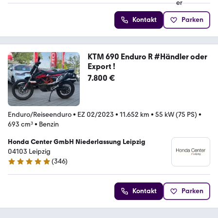
Kontakt
Parken
KTM 690 Enduro R #Händler oder
Export !
7.800 €
Enduro/Reiseenduro
•
EZ 02/2023
•
11.652 km
•
55 kW (75 PS)
•
693 cm³
•
Benzin
Honda Center GmbH Niederlassung Leipzig
04103 Leipzig
(
346
)
4.9 Sterne
Kontakt
Parken