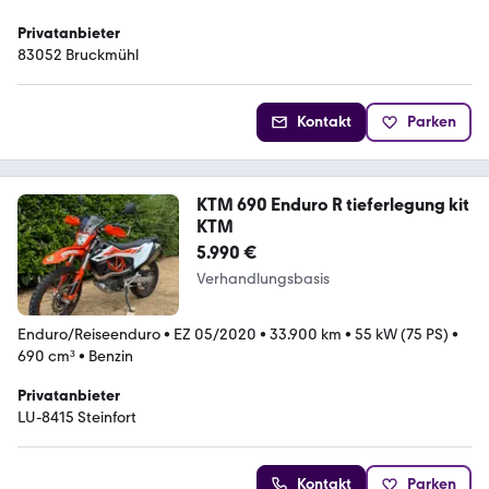
Privatanbieter
83052 Bruckmühl
Kontakt
Parken
KTM 690 Enduro R tieferlegung kit
KTM
5.990 €
Verhandlungsbasis
Enduro/Reiseenduro
•
EZ 05/2020
•
33.900 km
•
55 kW (75 PS)
•
690 cm³
•
Benzin
Privatanbieter
LU-8415 Steinfort
Kontakt
Parken