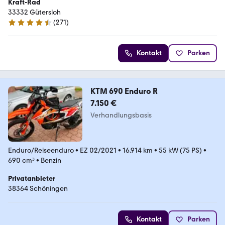
Kraft-Rad
33332 Gütersloh
(
271
)
4.7 Sterne
Kontakt
Parken
KTM 690 Enduro R
7.150 €
Verhandlungsbasis
Enduro/Reiseenduro
•
EZ 02/2021
•
16.914 km
•
55 kW (75 PS)
•
690 cm³
•
Benzin
Privatanbieter
38364 Schöningen
Kontakt
Parken