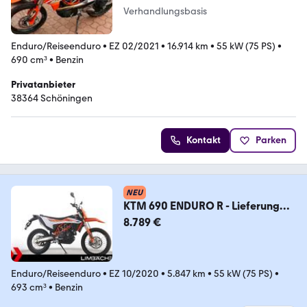
Verhandlungsbasis
Enduro/Reiseenduro
•
EZ 02/2021
•
16.914 km
•
55 kW (75 PS)
•
690 cm³
•
Benzin
Privatanbieter
38364 Schöningen
Kontakt
Parken
NEU
KTM 690 ENDURO R - Lieferung
bundesweit !
8.789 €
Enduro/Reiseenduro
•
EZ 10/2020
•
5.847 km
•
55 kW (75 PS)
•
693 cm³
•
Benzin