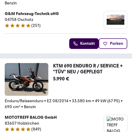
Benzin
G&M Fahrzeug-Technik oHG
04758 Oschatz
(
251
)
5 Sterne
Kontakt
Parken
KTM 690 ENDURO R / SERVICE +
"TÜV" NEU / GEPFLEGT
5.990 €
Enduro/Reiseenduro
•
EZ 08/2014
•
33.580 km
•
49 kW (67 PS)
•
690 cm³
•
Benzin
MOTOTREFF BALOG GmbH
83607 Holzkirchen
(
849
)
5 Sterne