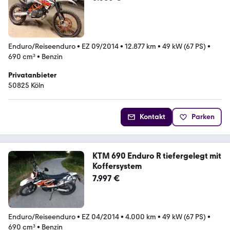
Enduro/Reiseenduro
•
EZ 09/2014
•
12.877 km
•
49 kW (67 PS)
•
690 cm³
•
Benzin
Privatanbieter
50825 Köln
Kontakt
Parken
KTM 690 Enduro R tiefergelegt mit
Koffersystem
7.997 €
Enduro/Reiseenduro
•
EZ 04/2014
•
4.000 km
•
49 kW (67 PS)
•
690 cm³
•
Benzin