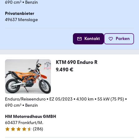
690 cm³
•
Benzin
Privatanbieter
49637 Menslage
Kontakt
Parken
KTM 690 Enduro R
9.490 €
Enduro/Reiseenduro
•
EZ 05/2023
•
4.100 km
•
55 kW (75 PS)
•
690 cm³
•
Benzin
HM Motorradhaus GMBH
60437 Frankfurt/M.
(
286
)
4.5 Sterne