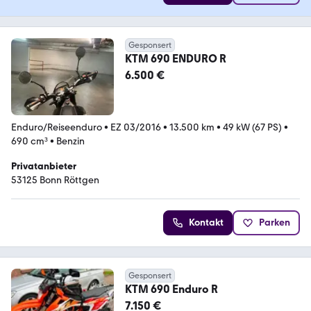
Gesponsert
KTM 690 ENDURO R
6.500 €
Enduro/Reiseenduro
•
EZ 03/2016
•
13.500 km
•
49 kW (67 PS)
•
690 cm³
•
Benzin
Privatanbieter
53125 Bonn Röttgen
Kontakt
Parken
Gesponsert
KTM 690 Enduro R
7.150 €