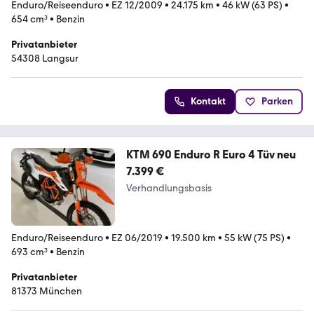
Enduro/Reiseenduro
•
EZ 12/2009
•
24.175 km
•
46 kW (63 PS)
•
654 cm³
•
Benzin
Privatanbieter
54308 Langsur
Kontakt
Parken
KTM 690 Enduro R Euro 4 Tüv neu
7.399 €
Verhandlungsbasis
Enduro/Reiseenduro
•
EZ 06/2019
•
19.500 km
•
55 kW (75 PS)
•
693 cm³
•
Benzin
Privatanbieter
81373 München