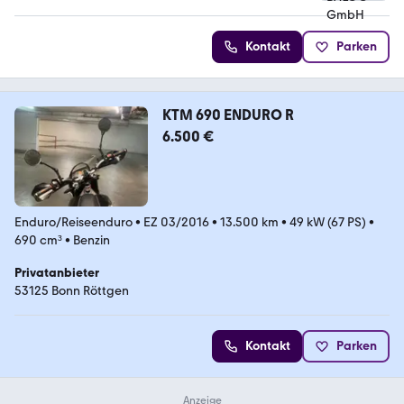
Kontakt
Parken
KTM 690 ENDURO R
6.500 €
Enduro/Reiseenduro
•
EZ 03/2016
•
13.500 km
•
49 kW (67 PS)
•
690 cm³
•
Benzin
Privatanbieter
53125 Bonn Röttgen
Kontakt
Parken