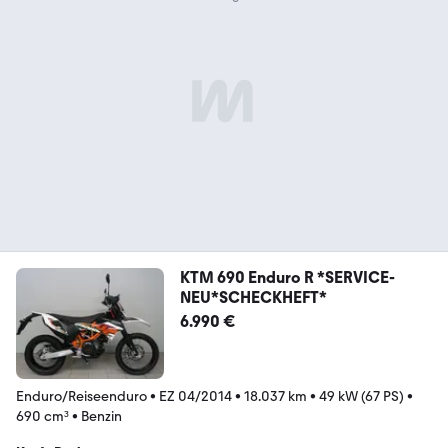
KTM 690 Enduro R *SERVICE-
NEU*SCHECKHEFT*
6.990 €
Enduro/Reiseenduro
•
EZ 04/2014
•
18.037 km
•
49 kW (67 PS)
•
690 cm³
•
Benzin