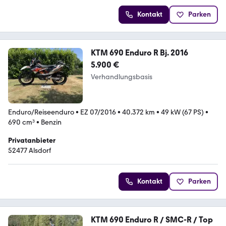
Kontakt
Parken
KTM 690 Enduro R Bj. 2016
5.900 €
Verhandlungsbasis
Enduro/Reiseenduro
•
EZ 07/2016
•
40.372 km
•
49 kW (67 PS)
•
690 cm³
•
Benzin
Privatanbieter
52477 Alsdorf
Kontakt
Parken
KTM 690 Enduro R / SMC-R / Top