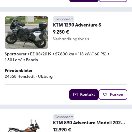
Gesponsert
KTM 1290 Adventure S
9.250 €
Verhandlungsbasis
Sporttourer
•
EZ 08/2019
•
27.800 km
•
118 kW (160 PS)
•
1.301 cm³
•
Benzin
Privatanbieter
24558 Henstedt - Ulzburg
Kontakt
Parken
Gesponsert
KTM 890 Adventure Modell 2024
mit 2695,- Discount
12.990 €