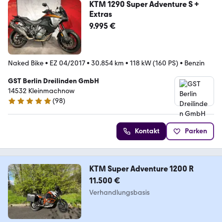
KTM 1290 Super Adventure S +
Extras
9.995 €
Naked Bike
•
EZ 04/2017
•
30.854 km
•
118 kW (160 PS)
•
Benzin
GST Berlin Dreilinden GmbH
14532 Kleinmachnow
(
98
)
5 Sterne
Kontakt
Parken
KTM Super Adventure 1200 R
11.500 €
Verhandlungsbasis