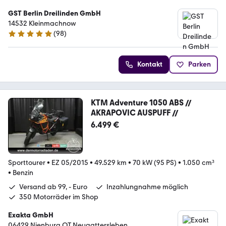
GST Berlin Dreilinden GmbH
14532 Kleinmachnow
(
98
)
5 Sterne
Kontakt
Parken
KTM Adventure 1050 ABS //
AKRAPOVIC AUSPUFF //
6.499 €
Sporttourer
•
EZ 05/2015
•
49.529 km
•
70 kW (95 PS)
•
1.050 cm³
•
Benzin
Versand ab 99, - Euro
Inzahlungnahme möglich
350 Motorräder im Shop
Exakta GmbH
06429 Nienburg OT Neugattersleben