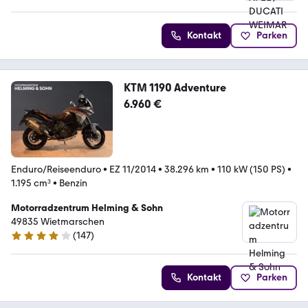
Kontakt
Parken
KTM 1190 Adventure
6.960 €
Enduro/Reiseenduro
•
EZ 11/2014
•
38.296 km
•
110 kW (150 PS)
•
1.195 cm³
•
Benzin
Motorradzentrum Helming & Sohn
49835 Wietmarschen
(
147
)
4.2 Sterne
Kontakt
Parken