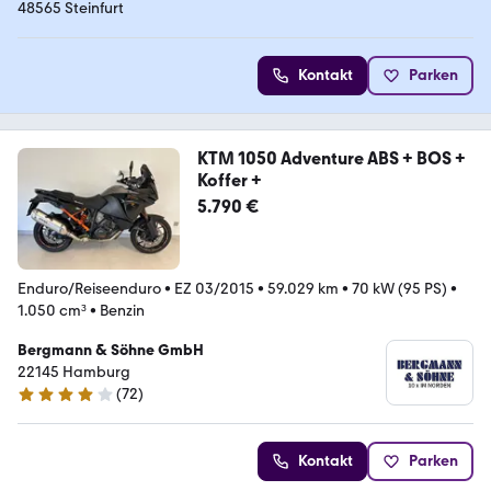
48565 Steinfurt
Kontakt
Parken
KTM 1050 Adventure ABS + BOS +
Koffer +
5.790 €
Enduro/Reiseenduro
•
EZ 03/2015
•
59.029 km
•
70 kW (95 PS)
•
1.050 cm³
•
Benzin
Bergmann & Söhne GmbH
22145 Hamburg
(
72
)
4.2 Sterne
Kontakt
Parken