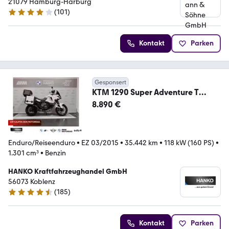
21079 Hamburg-Harburg
(
101
)
3.9 Sterne
Kontakt
Parken
Gesponsert
KTM 1290 Super Adventure T
Koffer & Topcase Leo Vinc
8.890 €
Enduro/Reiseenduro
•
EZ 03/2015
•
35.442 km
•
118 kW (160 PS)
•
1.301 cm³
•
Benzin
HANKO Kraftfahrzeughandel GmbH
56073 Koblenz
(
185
)
4.6 Sterne
Kontakt
Parken