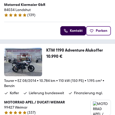
Motorrad Kiermaier GbR
84034 Landshut
(
139
)
4.9 Sterne
Kontakt
Parken
KTM 1190 Adventure Alukoffer
10.990 €
Tourer
•
EZ 08/2014
•
10.784 km
•
110 kW (150 PS)
•
1.195 cm³
•
Benzin
Koffer
Lieferung bundesweit
Finanzierung mgl.
MOTORRAD APEL / DUCATI WEIMAR
99427 Weimar
(
337
)
4.9 Sterne