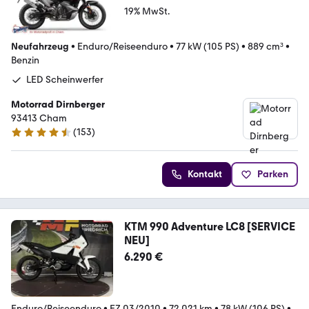
19% MwSt.
Neufahrzeug
•
Enduro/Reiseenduro
•
77 kW (105 PS)
•
889 cm³
•
Benzin
LED Scheinwerfer
Motorrad Dirnberger
93413 Cham
(
153
)
4.7 Sterne
Kontakt
Parken
KTM 990 Adventure LC8 [SERVICE
NEU]
6.290 €
Enduro/Reiseenduro
•
EZ 03/2010
•
72.021 km
•
78 kW (106 PS)
•