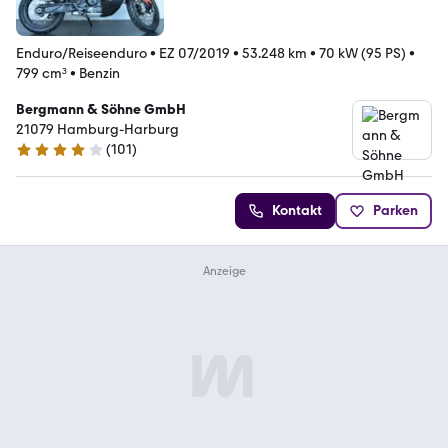
Enduro/Reiseenduro
•
EZ 07/2019
•
53.248 km
•
70 kW (95 PS)
•
799 cm³
•
Benzin
Bergmann & Söhne GmbH
21079 Hamburg-Harburg
(
101
)
3.9 Sterne
Kontakt
Parken