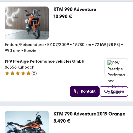
KTM 990 Adventure
10.990 €
Enduro/Reiseenduro
•
EZ 07/2009
•
19.780 km
•
72 kW (98 PS)
•
990 cm³
•
Benzin
PPV Prestige Performance vehicles GmbH
86556 Kühbach
(
2
)
4.8 Sterne
Kontakt
Parken
KTM 790 Adventure 2019 Orange
8.490 €