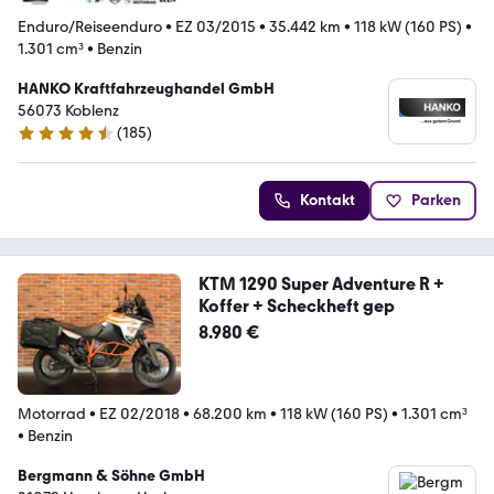
Enduro/Reiseenduro
•
EZ 03/2015
•
35.442 km
•
118 kW (160 PS)
•
1.301 cm³
•
Benzin
HANKO Kraftfahrzeughandel GmbH
56073 Koblenz
(
185
)
4.6 Sterne
Kontakt
Parken
KTM 1290 Super Adventure R +
Koffer + Scheckheft gep
8.980 €
Motorrad
•
EZ 02/2018
•
68.200 km
•
118 kW (160 PS)
•
1.301 cm³
•
Benzin
Bergmann & Söhne GmbH