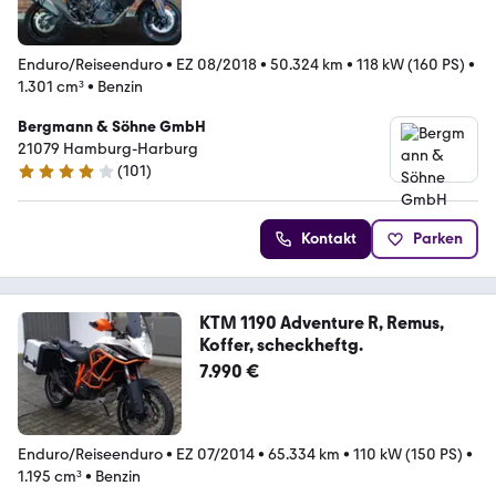
Enduro/Reiseenduro
•
EZ 08/2018
•
50.324 km
•
118 kW (160 PS)
•
1.301 cm³
•
Benzin
Bergmann & Söhne GmbH
21079 Hamburg-Harburg
(
101
)
3.9 Sterne
Kontakt
Parken
KTM 1190 Adventure R, Remus,
Koffer, scheckheftg.
7.990 €
Enduro/Reiseenduro
•
EZ 07/2014
•
65.334 km
•
110 kW (150 PS)
•
1.195 cm³
•
Benzin