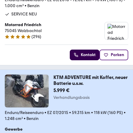
1.000 cm³
•
Benzin
SERVICE NEU
Motorrad Friedrich
75045 Walzbachtal
(
296
)
4.8 Sterne
Kontakt
Parken
KTM ADVENTURE mit Koffer, neuer
Batterie u.s.w.
5.999 €
Verhandlungsbasis
Enduro/Reiseenduro
•
EZ 07/2015
•
59.315 km
•
118 kW (160 PS)
•
1.248 cm³
•
Benzin
Gewerbe