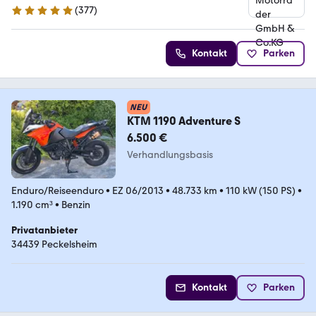
(
377
)
4.8 Sterne
Kontakt
Parken
NEU
KTM 1190 Adventure S
6.500 €
Verhandlungsbasis
Enduro/Reiseenduro
•
EZ 06/2013
•
48.733 km
•
110 kW (150 PS)
•
1.190 cm³
•
Benzin
Privatanbieter
34439 Peckelsheim
Kontakt
Parken