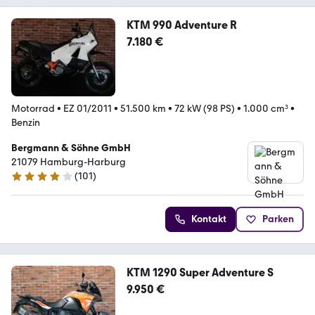
KTM 990 Adventure R
7.180 €
Motorrad
•
EZ 01/2011
•
51.500 km
•
72 kW (98 PS)
•
1.000 cm³
•
Benzin
Bergmann & Söhne GmbH
21079 Hamburg-Harburg
(
101
)
3.9 Sterne
Kontakt
Parken
KTM 1290 Super Adventure S
9.950 €