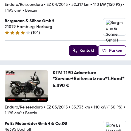
Enduro/Reiseenduro
•
EZ 04/2015
•
52.317 km
•
110 kW (150 PS)
•
1.195 cm³
•
Benzin
Bergmann & Söhne GmbH
21079 Hamburg-Harburg
(
101
)
3.9 Sterne
Kontakt
Parken
KTM 1190 Adventure
*Service+Reifensatz neu*1.Hand*
6.490 €
Enduro/Reiseenduro
•
EZ 05/2015
•
53.733 km
•
110 kW (150 PS)
•
1.195 cm³
•
Benzin
Pe Es Motorräder GmbH & Co.KG
46395 Bocholt