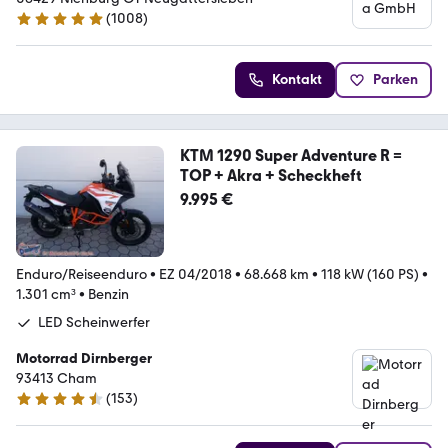
(
1008
)
4.8 Sterne
Kontakt
Parken
KTM 1290 Super Adventure R =
TOP + Akra + Scheckheft
9.995 €
Enduro/Reiseenduro
•
EZ 04/2018
•
68.668 km
•
118 kW (160 PS)
•
1.301 cm³
•
Benzin
LED Scheinwerfer
Motorrad Dirnberger
93413 Cham
(
153
)
4.7 Sterne