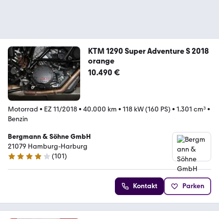
KTM 1290 Super Adventure S 2018
orange
10.490 €
Motorrad
•
EZ 11/2018
•
40.000 km
•
118 kW (160 PS)
•
1.301 cm³
•
Benzin
Bergmann & Söhne GmbH
21079 Hamburg-Harburg
(
101
)
3.9 Sterne
Kontakt
Parken