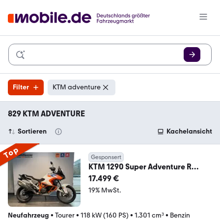
Filter
KTM adventure
829 KTM ADVENTURE
Sortieren
Kachelansicht
Top
Gesponsert
KTM 1290 Super Adventure R
+Garantie 48 Monate
17.499 €
19% MwSt.
Neufahrzeug
•
Tourer
•
118 kW (160 PS)
•
1.301 cm³
•
Benzin