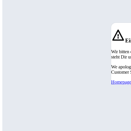
Ei
Wir bitten
steht Dir 
We apologi
Customer S
Homepag