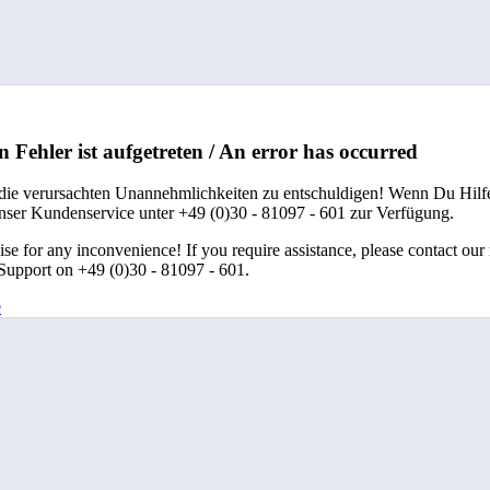
n Fehler ist aufgetreten / An error has occurred
 die verursachten Unannehmlichkeiten zu entschuldigen! Wenn Du Hilfe
unser Kundenservice unter +49 (0)30 - 81097 - 601 zur Verfügung.
se for any inconvenience! If you require assistance, please contact our
upport on +49 (0)30 - 81097 - 601.
e