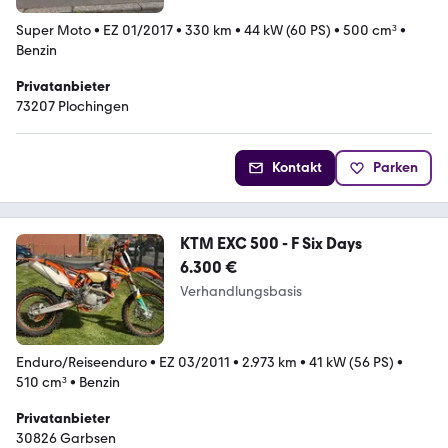
Super Moto
•
EZ 01/2017
•
330 km
•
44 kW (60 PS)
•
500 cm³
•
Benzin
Privatanbieter
73207 Plochingen
Kontakt
Parken
KTM EXC 500 - F Six Days
6.300 €
Verhandlungsbasis
Enduro/Reiseenduro
•
EZ 03/2011
•
2.973 km
•
41 kW (56 PS)
•
510 cm³
•
Benzin
Privatanbieter
30826 Garbsen