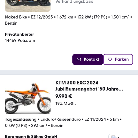
Verhandlungsbasis
Naked Bike
•
EZ 12/2023
•
1.672 km
•
132 kW (179 PS)
•
1.301 cm³
•
Benzin
Privatanbieter
14469 Potsdam
Kontakt
Parken
KTM 300 EXC 2024
Jubiläumsangebot '50 Jahre
Bergmann
9.990 €
19% MwSt.
Tageszulassung
•
Enduro/Reiseenduro
•
EZ 11/2024
•
5 km
•
0 kW (0 PS)
•
293 cm³
•
Benzin
Bergmann & Söhne GmbH