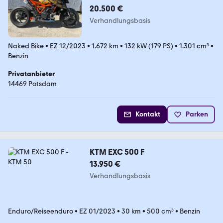
20.500 €
Verhandlungsbasis
Naked Bike
•
EZ 12/2023
•
1.672 km
•
132 kW (179 PS)
•
1.301 cm³
•
Benzin
Privatanbieter
14469 Potsdam
Kontakt
Parken
KTM EXC 500 F
13.950 €
Verhandlungsbasis
Enduro/Reiseenduro
•
EZ 01/2023
•
30 km
•
500 cm³
•
Benzin