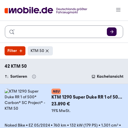
Filter
KTM 50
42 KTM 50
Sortieren
Kachelansicht
NEU
KTM 1290 Super Duke RR 1 of 500*
Carbon* SC Project*
23.890 €
19% MwSt.
Naked Bike
•
EZ 05/2024
•
760 km
•
132 kW (179 PS)
•
1.301 cm³
•