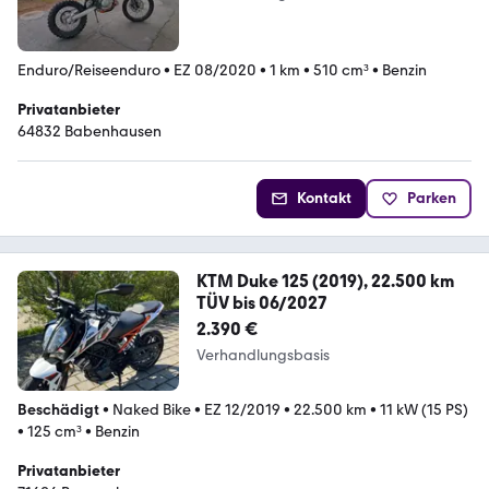
Enduro/Reiseenduro
•
EZ 08/2020
•
1 km
•
510 cm³
•
Benzin
Privatanbieter
64832 Babenhausen
Kontakt
Parken
KTM Duke 125 (2019), 22.500 km
TÜV bis 06/2027
2.390 €
Verhandlungsbasis
Beschädigt
•
Naked Bike
•
EZ 12/2019
•
22.500 km
•
11 kW (15 PS)
•
125 cm³
•
Benzin
Privatanbieter