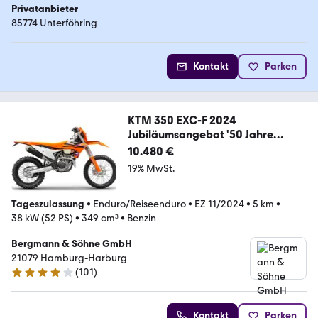
Privatanbieter
85774 Unterföhring
Kontakt
Parken
KTM 350 EXC-F 2024
Jubiläumsangebot '50 Jahre
Bergma
10.480 €
19% MwSt.
Tageszulassung
•
Enduro/Reiseenduro
•
EZ 11/2024
•
5 km
•
38 kW (52 PS)
•
349 cm³
•
Benzin
Bergmann & Söhne GmbH
21079 Hamburg-Harburg
(
101
)
3.9 Sterne
Kontakt
Parken