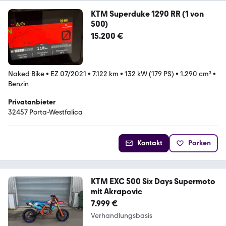
KTM Superduke 1290 RR (1 von
500)
15.200 €
Naked Bike
•
EZ 07/2021
•
7.122 km
•
132 kW (179 PS)
•
1.290 cm³
•
Benzin
Privatanbieter
32457 Porta-Westfalica
Kontakt
Parken
KTM EXC 500 Six Days Supermoto
mit Akrapovic
7.999 €
Verhandlungsbasis