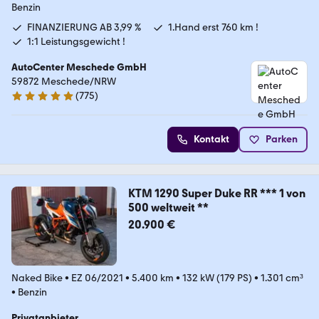
Benzin
FINANZIERUNG AB 3,99 %
1.Hand erst 760 km !
1:1 Leistungsgewicht !
AutoCenter Meschede GmbH
59872 Meschede/NRW
(
775
)
4.8 Sterne
Kontakt
Parken
KTM 1290 Super Duke RR *** 1 von
500 weltweit **
20.900 €
Naked Bike
•
EZ 06/2021
•
5.400 km
•
132 kW (179 PS)
•
1.301 cm³
•
Benzin
Privatanbieter