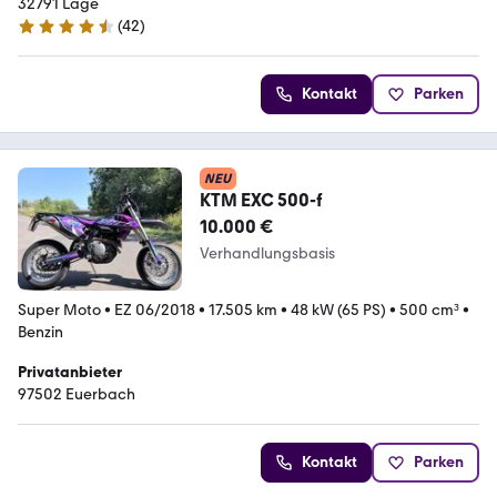
32791 Lage
(
42
)
4.3 Sterne
Kontakt
Parken
NEU
KTM EXC 500-f
10.000 €
Verhandlungsbasis
Super Moto
•
EZ 06/2018
•
17.505 km
•
48 kW (65 PS)
•
500 cm³
•
Benzin
Privatanbieter
97502 Euerbach
Kontakt
Parken