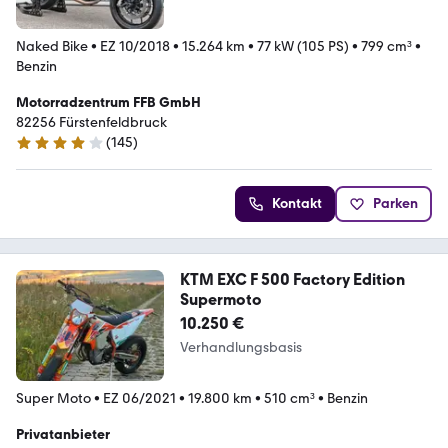
Naked Bike
•
EZ 10/2018
•
15.264 km
•
77 kW (105 PS)
•
799 cm³
•
Benzin
Motorradzentrum FFB GmbH
82256 Fürstenfeldbruck
(
145
)
4 Sterne
Kontakt
Parken
KTM EXC F 500 Factory Edition
Supermoto
10.250 €
Verhandlungsbasis
Super Moto
•
EZ 06/2021
•
19.800 km
•
510 cm³
•
Benzin
Privatanbieter