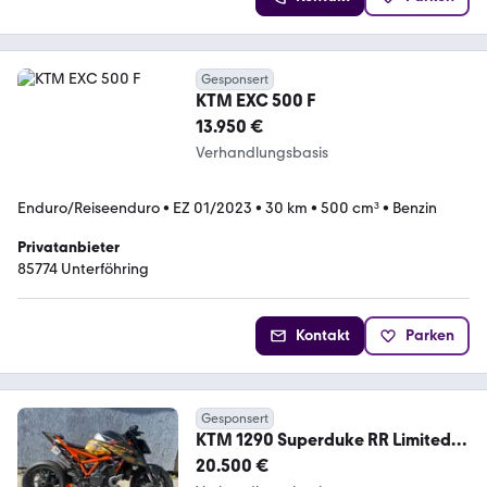
Gesponsert
KTM EXC 500 F
13.950 €
Verhandlungsbasis
Enduro/Reiseenduro
•
EZ 01/2023
•
30 km
•
500 cm³
•
Benzin
Privatanbieter
85774 Unterföhring
Kontakt
Parken
Gesponsert
KTM 1290 Superduke RR Limited
Edition ONE of 500
20.500 €