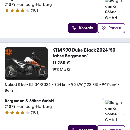
21079 Hamburg-Harburg
(
101
)
3.9 Sterne
Kontakt
Parken
KTM 990 Duke Black 2024 '50
Jahre Bergmann'
11.280 €
19% MwSt.
Naked Bike
•
EZ 04/2026
•
934 km
•
90 kW (122 PS)
•
947 cm³
•
Benzin
Bergmann & Söhne GmbH
21079 Hamburg-Harburg
(
101
)
3.9 Sterne