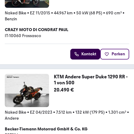
Naked Bike
•
EZ 11/2015
•
44.967 km
•
50 kW (68 PS)
•
690 cm³
•
Benzin
CRAZY MOTO DI CONDRAT PAUL
IT-10060 Frossasco
Kontakt
Parken
KTM Andere Super Duke 1290 RR -
1 von 500
20.490 €
Naked Bike
•
EZ 04/2023
•
7.512 km
•
132 kW (179 PS)
•
1.301 cm³
•
Andere
Becker-Tiemann Motorrad GmbH & Co. KG