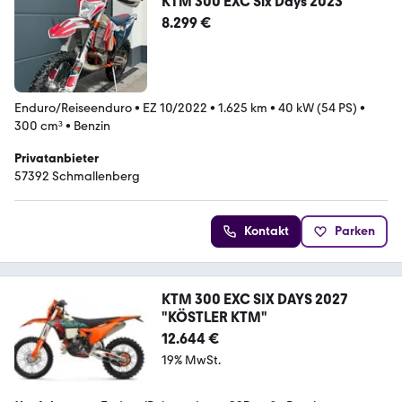
KTM 300 EXC Six Days 2023
8.299 €
Enduro/Reiseenduro
•
EZ 10/2022
•
1.625 km
•
40 kW (54 PS)
•
300 cm³
•
Benzin
Privatanbieter
57392 Schmallenberg
Kontakt
Parken
KTM 300 EXC SIX DAYS 2027
"KÖSTLER KTM"
12.644 €
19% MwSt.