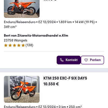
Enduro/Reiseenduro
•
EZ 12/2024
•
1.859 km
•
14 kW (19 PS)
•
349 cm³
Bert von Zitzewitz-Motorradhandel e.Kfm
23758 Wangels
(
138
)
4.8 Sterne
Kontakt
Parken
KTM 250 EXC-F SIX DAYS
10.550 €
Enduro/Reiseenduro
•
EZ 12/2024
•
0 km
•
250 cm³