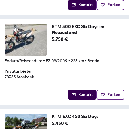
Kontakt
Parken
KTM 300 EXC Six Days im
Neuzustand
5.750 €
Enduro/Reiseenduro
•
EZ 09/2009
•
223 km
•
Benzin
Privatanbieter
78333 Stockach
Kontakt
Parken
KTM EXC 450 Six Days
5.450 €