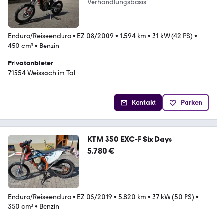
Verhandlungsbasis
Enduro/Reiseenduro
•
EZ 08/2009
•
1.594 km
•
31 kW (42 PS)
•
450 cm³
•
Benzin
Privatanbieter
71554 Weissach im Tal
Kontakt
Parken
KTM 350 EXC-F Six Days
5.780 €
Enduro/Reiseenduro
•
EZ 05/2019
•
5.820 km
•
37 kW (50 PS)
•
350 cm³
•
Benzin