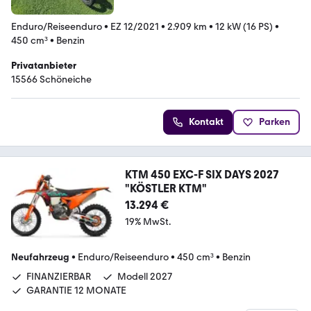
Enduro/Reiseenduro
•
EZ 12/2021
•
2.909 km
•
12 kW (16 PS)
•
450 cm³
•
Benzin
Privatanbieter
15566 Schöneiche
Kontakt
Parken
KTM 450 EXC-F SIX DAYS 2027
"KÖSTLER KTM"
13.294 €
19% MwSt.
Neufahrzeug
•
Enduro/Reiseenduro
•
450 cm³
•
Benzin
FINANZIERBAR
Modell 2027
GARANTIE 12 MONATE