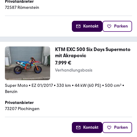
Privatanbieter
72587 Römerstein
Kontakt
Parken
KTM EXC 500 Six Days Supermoto
mit Akrapovic
7.999 €
Verhandlungsbasis
Super Moto
•
EZ 01/2017
•
330 km
•
44 kW (60 PS)
•
500 cm³
•
Benzin
Privatanbieter
73207 Plochingen
Kontakt
Parken