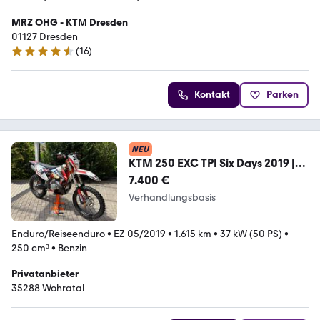
MRZ OHG - KTM Dresden
01127 Dresden
(
16
)
4.4 Sterne
Kontakt
Parken
NEU
KTM 250 EXC TPI Six Days 2019 |
64Bh | 1.615km
7.400 €
Verhandlungsbasis
Enduro/Reiseenduro
•
EZ 05/2019
•
1.615 km
•
37 kW (50 PS)
•
250 cm³
•
Benzin
Privatanbieter
35288 Wohratal