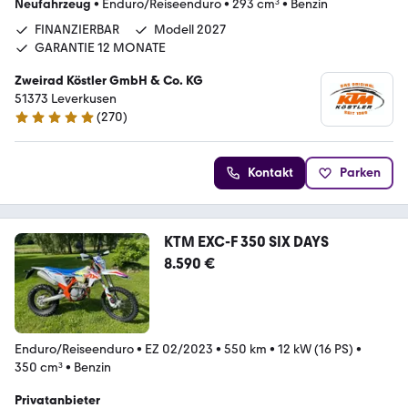
Neufahrzeug
•
Enduro/Reiseenduro
•
293 cm³
•
Benzin
FINANZIERBAR
Modell 2027
GARANTIE 12 MONATE
Zweirad Köstler GmbH & Co. KG
51373 Leverkusen
(
270
)
4.8 Sterne
Kontakt
Parken
KTM EXC-F 350 SIX DAYS
8.590 €
Enduro/Reiseenduro
•
EZ 02/2023
•
550 km
•
12 kW (16 PS)
•
350 cm³
•
Benzin
Privatanbieter