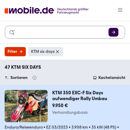
Filter
KTM six days
47 KTM SIX DAYS
Sortieren
Kachelansicht
KTM 350 EXC-F Six Days
aufwendiger Rally Umbau
9.950 €
Verhandlungsbasis
Enduro/Reiseenduro
•
EZ 03/2023
•
3.908 km
•
35 kW (48 PS)
•