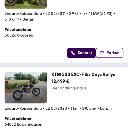
Enduro/Reiseenduro
•
EZ 03/2011
•
2.973 km
•
41 kW (56 PS)
•
510 cm³
•
Benzin
Privatanbieter
30826 Garbsen
Kontakt
Parken
KTM 500 EXC-F Six Days Rallye
12.499 €
Verhandlungsbasis
Enduro/Reiseenduro
•
EZ 08/2020
•
1 km
•
510 cm³
•
Benzin
Privatanbieter
64832 Babenhausen