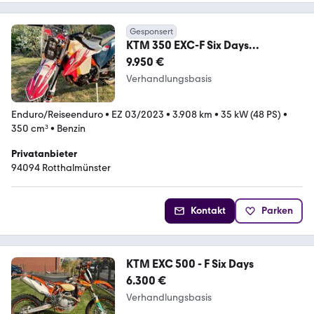
Gesponsert
KTM 350 EXC-F Six Days
aufwendiger Rally Umbau
9.950 €
Verhandlungsbasis
Enduro/Reiseenduro
•
EZ 03/2023
•
3.908 km
•
35 kW (48 PS)
•
350 cm³
•
Benzin
Privatanbieter
94094 Rotthalmünster
Kontakt
Parken
KTM EXC 500 - F Six Days
6.300 €
Verhandlungsbasis