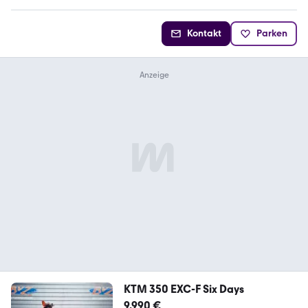
Kontakt
Parken
KTM 350 EXC-F Six Days
9.990 €