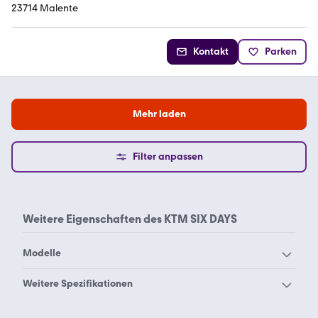
23714 Malente
Kontakt
Parken
Mehr laden
Filter anpassen
Weitere Eigenschaften des
KTM SIX DAYS
Modelle
KTM 1050 Adventure
KTM 1090 Adventure
Weitere Spezifikationen
KTM 1190 Adventure R
KTM 1190 Adventure
KTM 125
KTM 150