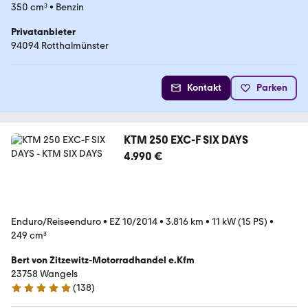
350 cm³
•
Benzin
Privatanbieter
94094 Rotthalmünster
Kontakt
Parken
KTM 250 EXC-F SIX DAYS
4.990 €
Enduro/Reiseenduro
•
EZ 10/2014
•
3.816 km
•
11 kW (15 PS)
•
249 cm³
Bert von Zitzewitz-Motorradhandel e.Kfm
23758 Wangels
(
138
)
4.8 Sterne