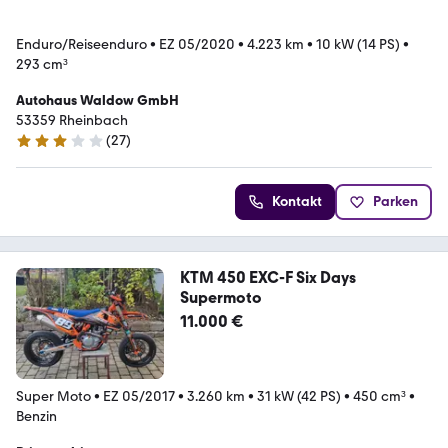
Enduro/Reiseenduro
•
EZ 05/2020
•
4.223 km
•
10 kW (14 PS)
•
293 cm³
Autohaus Waldow GmbH
53359 Rheinbach
(
27
)
3 Sterne
Kontakt
Parken
KTM 450 EXC-F Six Days
Supermoto
11.000 €
Super Moto
•
EZ 05/2017
•
3.260 km
•
31 kW (42 PS)
•
450 cm³
•
Benzin