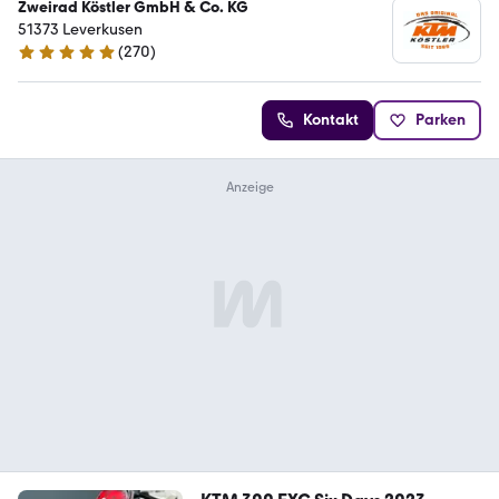
Zweirad Köstler GmbH & Co. KG
51373 Leverkusen
(
270
)
4.8 Sterne
Kontakt
Parken