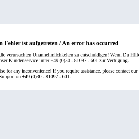
n Fehler ist aufgetreten / An error has occurred
 die verursachten Unannehmlichkeiten zu entschuldigen! Wenn Du Hilfe
unser Kundenservice unter +49 (0)30 - 81097 - 601 zur Verfügung.
se for any inconvenience! If you require assistance, please contact our
upport on +49 (0)30 - 81097 - 601.
e