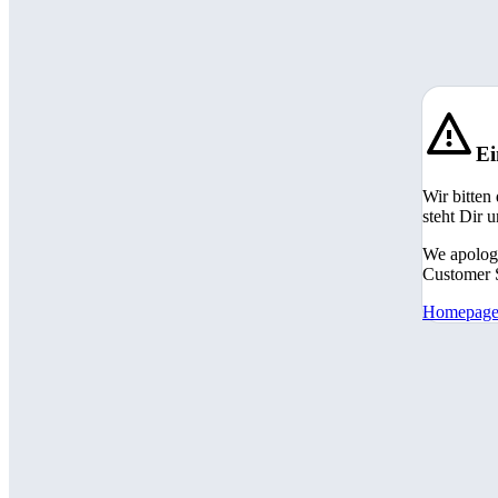
Ei
Wir bitten
steht Dir 
We apologi
Customer S
Homepag