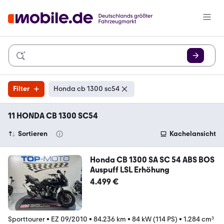
Filter
Honda cb 1300 sc54
11 HONDA CB 1300 SC54
Sortieren
Kachelansicht
Honda CB 1300 SA SC 54 ABS BOS
Auspuff LSL Erhöhung
4.499 €
Sporttourer
•
EZ 09/2010
•
84.236 km
•
84 kW (114 PS)
•
1.284 cm³