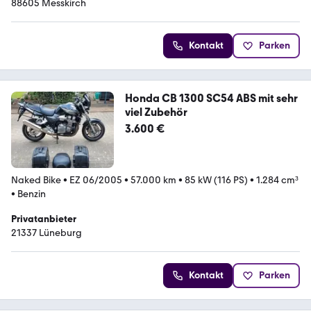
88605 Messkirch
Kontakt
Parken
Honda CB 1300 SC54 ABS mit sehr
viel Zubehör
3.600 €
Naked Bike
•
EZ 06/2005
•
57.000 km
•
85 kW (116 PS)
•
1.284 cm³
•
Benzin
Privatanbieter
21337 Lüneburg
Kontakt
Parken