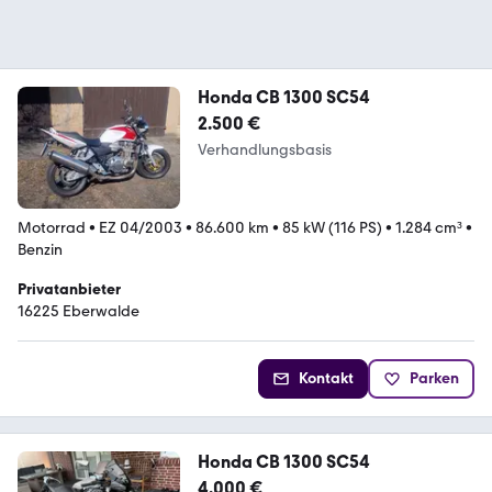
Honda CB 1300 SC54
2.500 €
Verhandlungsbasis
Motorrad
•
EZ 04/2003
•
86.600 km
•
85 kW (116 PS)
•
1.284 cm³
•
Benzin
Privatanbieter
16225 Eberwalde
Kontakt
Parken
Honda CB 1300 SC54
4.000 €