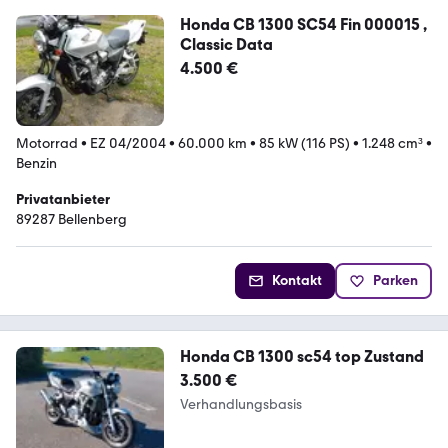
Honda CB 1300 SC54 Fin 000015 ,
Classic Data
4.500 €
Motorrad
•
EZ 04/2004
•
60.000 km
•
85 kW (116 PS)
•
1.248 cm³
•
Benzin
Privatanbieter
89287 Bellenberg
Kontakt
Parken
Honda CB 1300 sc54 top Zustand
3.500 €
Verhandlungsbasis