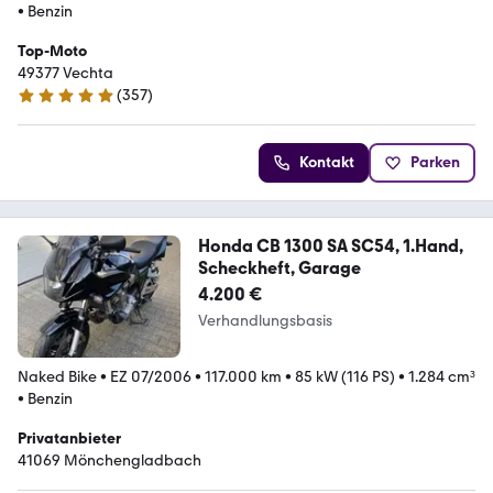
•
Benzin
Top-Moto
49377 Vechta
(
357
)
4.8 Sterne
Kontakt
Parken
Honda CB 1300 SA SC54, 1.Hand,
Scheckheft, Garage
4.200 €
Verhandlungsbasis
Naked Bike
•
EZ 07/2006
•
117.000 km
•
85 kW (116 PS)
•
1.284 cm³
•
Benzin
Privatanbieter
41069 Mönchengladbach