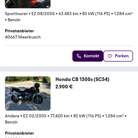
Sporttourer
•
EZ 08/2005
•
63.483 km
•
85 kW (116 PS)
•
1.284 cm³
•
Benzin
Privatanbieter
40667 Meerbusch
Kontakt
Parken
Honda CB 1300s (SC54)
2.900 €
Andere
•
EZ 02/2005
•
77.420 km
•
85 kW (116 PS)
•
1.284 cm³
•
Benzin
Privatanbieter