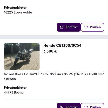
Privatanbieter
16225 Eberswalde
Kontakt
Parken
Honda CB1300/SC54
3.500 €
Naked Bike
•
EZ 04/2003
•
26.868 km
•
85 kW (116 PS)
•
1.300 cm³
•
Benzin
Privatanbieter
44793 Bochum
Kontakt
Parken