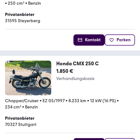
•
250 cm³
•
Benzin
Privatanbieter
31595 Steyerberg
Kontakt
Parken
Honda CMX 250 C
1.850 €
Verhandlungsbasis
Chopper/Cruiser
•
EZ 05/1997
•
8.233 km
•
12 kW (16 PS)
•
234 cm³
•
Benzin
Privatanbieter
70327 Stuttgart