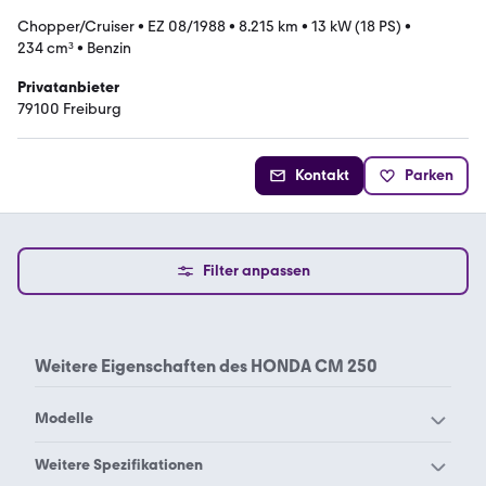
Chopper/Cruiser
•
EZ 08/1988
•
8.215 km
•
13 kW (18 PS)
•
234 cm³
•
Benzin
Privatanbieter
79100 Freiburg
Kontakt
Parken
Filter anpassen
Weitere Eigenschaften des
HONDA CM 250
Modelle
Honda ADV350
Honda Africa Twin
Weitere Spezifikationen