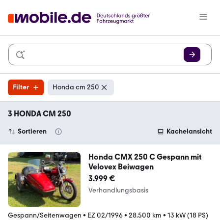
Filter
Honda cm 250
3 HONDA CM 250
Sortieren
Kachelansicht
Honda CMX 250 C Gespann mit
Velovex Beiwagen
3.999 €
Verhandlungsbasis
Gespann/Seitenwagen
•
EZ 02/1996
•
28.500 km
•
13 kW (18 PS)