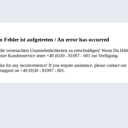
n Fehler ist aufgetreten / An error has occurred
 die verursachten Unannehmlichkeiten zu entschuldigen! Wenn Du Hilfe
unser Kundenservice unter +49 (0)30 - 81097 - 601 zur Verfügung.
se for any inconvenience! If you require assistance, please contact our
upport on +49 (0)30 - 81097 - 601.
e