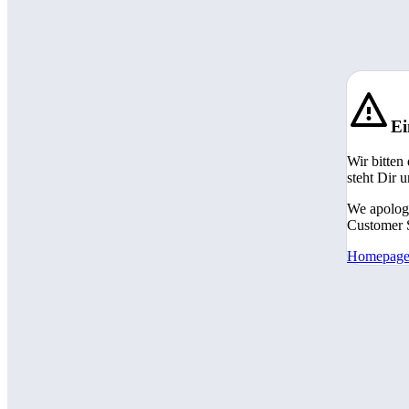
Ei
Wir bitten
steht Dir 
We apologi
Customer S
Homepag