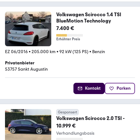
Volkswagen Scirocco 1.4 TSI
BlueMotion Technology
7.400 €
Erhöhter Preis
EZ 06/2016
•
205.000 km
•
92 kW (125 PS)
•
Benzin
Privatanbieter
53757 Sankt Augustin
Kontakt
Parken
Gesponsert
Volkswagen Scirocco 2.0 TSI -
10.999 €
Verhandlungsbasis