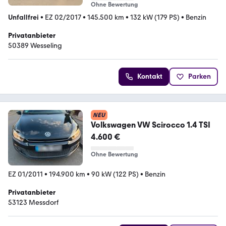
Ohne Bewertung
Unfallfrei
•
EZ 02/2017
•
145.500 km
•
132 kW (179 PS)
•
Benzin
Privatanbieter
50389 Wesseling
Kontakt
Parken
NEU
Volkswagen VW Scirocco 1.4 TSI
4.600 €
Ohne Bewertung
EZ 01/2011
•
194.900 km
•
90 kW (122 PS)
•
Benzin
Privatanbieter
53123 Messdorf