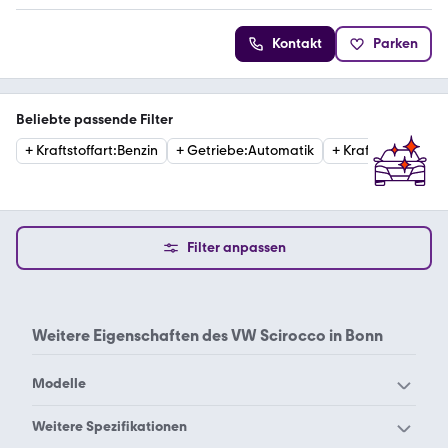
Kontakt
Parken
Beliebte passende Filter
+
Kraftstoffart
:
Benzin
+
Getriebe
:
Automatik
+
Kraftstoffart
:
Die
Filter anpassen
Weitere Eigenschaften des
VW Scirocco in Bonn
Modelle
VW 181
VW Amarok
Weitere Spezifikationen