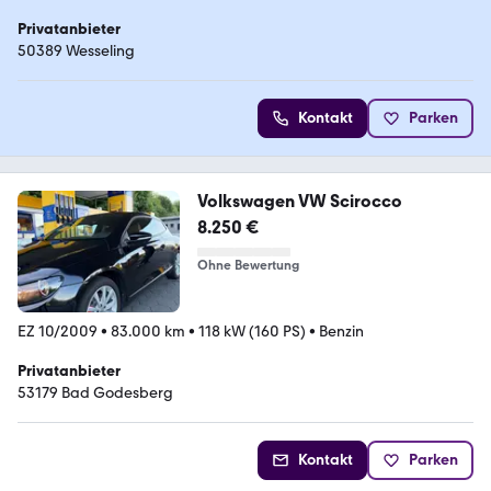
Privatanbieter
50389 Wesseling
Kontakt
Parken
Volkswagen VW Scirocco
8.250 €
Ohne Bewertung
EZ 10/2009
•
83.000 km
•
118 kW (160 PS)
•
Benzin
Privatanbieter
53179 Bad Godesberg
Kontakt
Parken