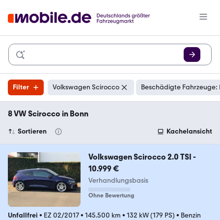
Filter
Volkswagen Scirocco
Beschädigte Fahrzeuge: 
8 VW Scirocco in Bonn
Sortieren
Kachelansicht
Volkswagen Scirocco 2.0 TSI -
10.999 €
Verhandlungsbasis
Ohne Bewertung
Unfallfrei
•
EZ 02/2017
•
145.500 km
•
132 kW (179 PS)
•
Benzin