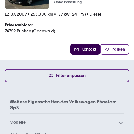
Ohne Bewertung
EZ 07/2009
•
265.000 km
•
177 kW (241 PS)
•
Diesel
Privatanbieter
74722 Buchen (Odenwald)
Kontakt
Parken
Filter anpassen
Weitere Eigenschaften des
Volkswagen Phaeton:
Gp3
Modelle
VW 181
VW Amarok