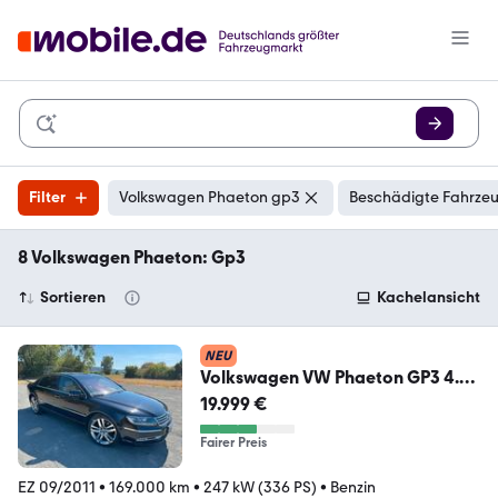
Filter
Volkswagen Phaeton gp3
Beschädigte Fahrzeu
8 Volkswagen Phaeton: Gp3
Sortieren
Kachelansicht
NEU
Volkswagen VW Phaeton GP3 4.2
V8, 4 Sitzer, Lang, Bor...
19.999 €
Fairer Preis
EZ 09/2011
•
169.000 km
•
247 kW (336 PS)
•
Benzin