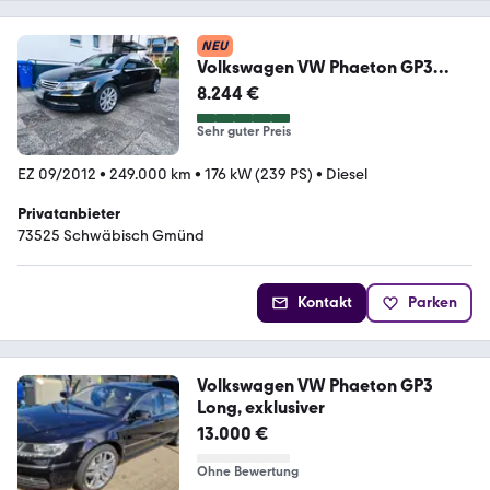
NEU
Volkswagen VW Phaeton GP3
3,0TDI mit mit Standheizung.
8.244 €
Sehr guter Preis
EZ 09/2012
•
249.000 km
•
176 kW (239 PS)
•
Diesel
Privatanbieter
73525 Schwäbisch Gmünd
Kontakt
Parken
Volkswagen VW Phaeton GP3
Long, exklusiver
13.000 €
Ohne Bewertung