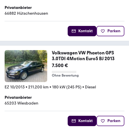
Privatanbieter
66882 Hütschenhausen
Kontakt
Parken
Volkswagen VW Phaeton GP3
3.0TDI 4Motion Euro5 BJ 2013
7.500 €
Ohne Bewertung
EZ 10/2013
•
211.200 km
•
180 kW (245 PS)
•
Diesel
Privatanbieter
65203 Wiesbaden
Kontakt
Parken