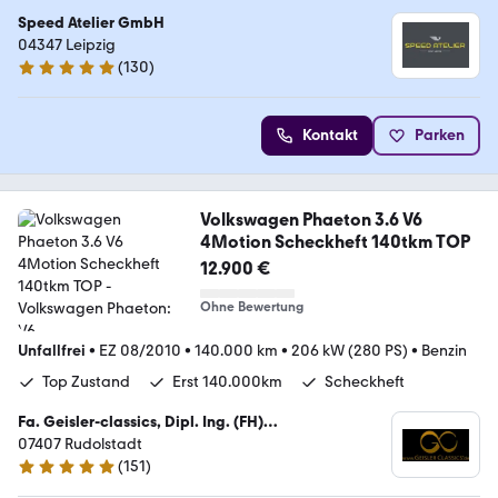
Speed Atelier GmbH
04347 Leipzig
(
130
)
5 Sterne
Kontakt
Parken
Volkswagen Phaeton 3.6 V6
4Motion Scheckheft 140tkm TOP
12.900 €
Ohne Bewertung
Unfallfrei
•
EZ 08/2010
•
140.000 km
•
206 kW (280 PS)
•
Benzin
Top Zustand
Erst 140.000km
Scheckheft
Fa. Geisler-classics, Dipl. Ing. (FH)
Kraftfahrzeugtechnik Enrico Geisler
07407 Rudolstadt
(
151
)
4.8 Sterne