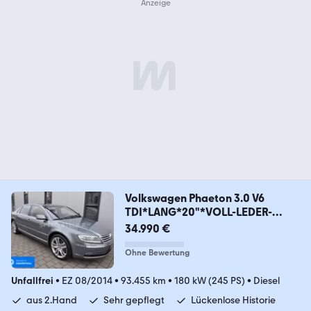
Volkswagen Phaeton 3.0 V6
TDI*LANG*20"*VOLL-LEDER-
AUSS*DYN
34.990 €
Ohne Bewertung
Unfallfrei
•
EZ 08/2014
•
93.455 km
•
180 kW (245 PS)
•
Diesel
aus 2.Hand
Sehr gepflegt
Lückenlose Historie