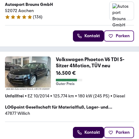
Autosport Brouns GmbH
52072 Aachen
(
136
)
4.9 Sterne
Kontakt
Parken
Volkswagen Phaeton V6 TDI 5-
Sitzer 4Motion, TÜV neu
16.500 €
Guter Preis
Unfallfrei
•
EZ 10/2014
•
125.774 km
•
180 kW (245 PS)
•
Diesel
LOGpoint Gesellschaft für Materialfluß, Lager- und
Kommissioniersysteme mbH
47877 Willich
Kontakt
Parken