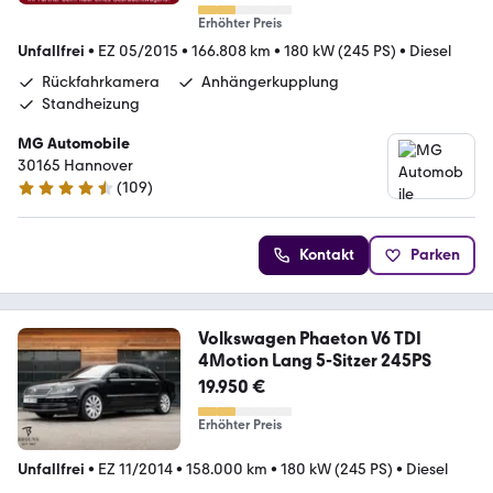
Erhöhter Preis
Unfallfrei
•
EZ 05/2015
•
166.808 km
•
180 kW (245 PS)
•
Diesel
Rückfahrkamera
Anhängerkupplung
Standheizung
MG Automobile
30165 Hannover
(
109
)
4.4 Sterne
Kontakt
Parken
Volkswagen Phaeton V6 TDI
4Motion Lang 5-Sitzer 245PS
19.950 €
Erhöhter Preis
Unfallfrei
•
EZ 11/2014
•
158.000 km
•
180 kW (245 PS)
•
Diesel