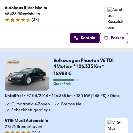
Autohaus Rüsselsheim
65428 Rüsselsheim
(
38
)
4.4 Sterne
Kontakt
Parken
Volkswagen Phaeton V6 TDI
4Motion * 126.335 Km *
16.988 €
Guter Preis
Unfallfrei
•
EZ 04/2014
•
126.335 km
•
180 kW (245 PS)
•
Diesel
Climatronic 4-Zonen
Bremse Neu
Scheckheft gepflegt
VTG-Musli Automobile
27576 Bremerhaven
(
113
)