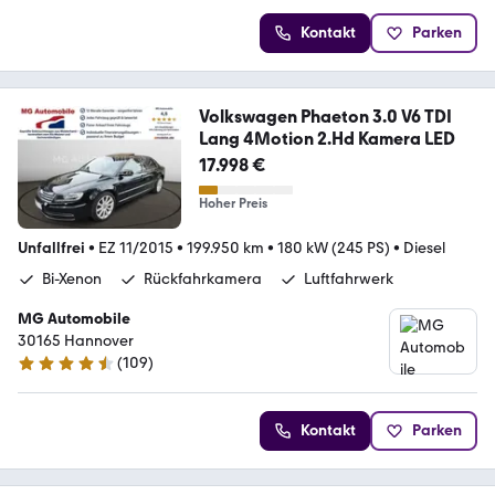
Kontakt
Parken
Volkswagen Phaeton 3.0 V6 TDI
Lang 4Motion 2.Hd Kamera LED
17.998 €
Hoher Preis
Unfallfrei
•
EZ 11/2015
•
199.950 km
•
180 kW (245 PS)
•
Diesel
Bi-Xenon
Rückfahrkamera
Luftfahrwerk
MG Automobile
30165 Hannover
(
109
)
4.4 Sterne
Kontakt
Parken