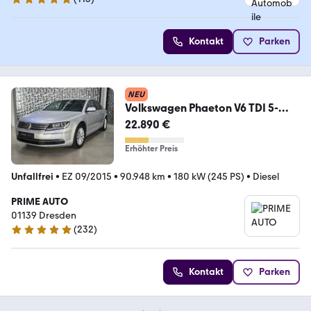
5 Sterne
Kontakt
Parken
NEU
Volkswagen Phaeton V6 TDI 5-
Sitzer 4Motion
22.890 €
Erhöhter Preis
Unfallfrei
•
EZ 09/2015
•
90.948 km
•
180 kW (245 PS)
•
Diesel
PRIME AUTO
01139 Dresden
(
232
)
4.8 Sterne
Kontakt
Parken