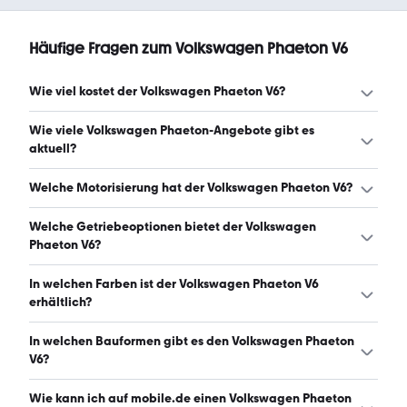
Häufige Fragen zum Volkswagen Phaeton V6
Wie viel kostet der Volkswagen Phaeton V6?
Ein guter Preis für einen Volkswagen Phaeton V6 liegt
Wie viele Volkswagen Phaeton-Angebote gibt es
zwischen 5.000 € und 11.866 €. (Stand: 7.8.2026)
aktuell?
Es gibt insgesamt 242 Volkswagen Phaeton bei mobile.de,
Welche Motorisierung hat der Volkswagen Phaeton V6?
davon 242 Gebraucht- und 0 Neuwagen. (Stand:
7.8.2026)
Der Volkswagen Phaeton V6 hat Leistungen zwischen 224
Welche Getriebeoptionen bietet der Volkswagen
und 245 PS. (Stand: 7.8.2026)
Phaeton V6?
Der Volkswagen Phaeton V6 ist mit automatischem
In welchen Farben ist der Volkswagen Phaeton V6
Getriebe erhältlich. (Stand: 7.8.2026)
erhältlich?
Den Volkswagen Phaeton V6 gibt es in folgenden Farben:
In welchen Bauformen gibt es den Volkswagen Phaeton
schwarz, grau, silber, blau, braun, weiß, gold und beige.
V6?
Die häufigste Farbe ist schwarz. (Stand: 7.8.2026)
Den Volkswagen Phaeton V6 gibt es in folgenden
Wie kann ich auf mobile.de einen Volkswagen Phaeton