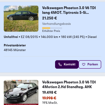
Volkswagen Phaeton 3.0 V6 TDI
lang 4MOT. Tiptronic 5-Si...
21.250 €
Verhandlungsbasis
Erhöhter Preis
Unfallfrei
•
EZ 08/2015
•
146.000 km
•
180 kW (245 PS)
•
Diesel
Privatanbieter
48145 Münster
Kontakt
Parken
Volkswagen Phaeton 3.0 V6 TDI
4Motion 2.Hd Standhzg. AHK
19.498 €
19.998 €
19% MwSt.