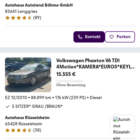
Autohaus Autoland Böhme GmbH
83661 Lenggries
(
89
)
4.5 Sterne
Kontakt
Parken
Volkswagen Phaeton V6 TDI
4Motion*KAMERA*EURO5*KEYLE
SS*TOP
15.555 €
Ohne Bewertung
EZ 12/2010
•
88.899 km
•
176 kW (239 PS)
•
Diesel
5 SITZER* GRAU /BRAUN*
Autohaus Rüsselsheim
65428 Rüsselsheim
(
38
)
4.4 Sterne