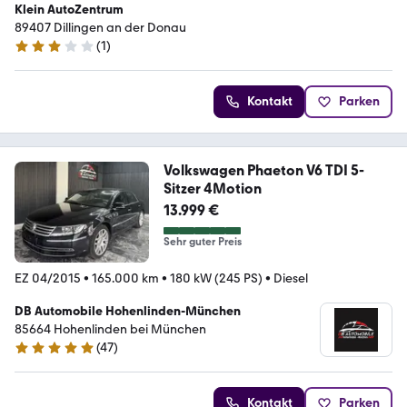
Klein AutoZentrum
89407 Dillingen an der Donau
(
1
)
3 Sterne
Kontakt
Parken
Volkswagen Phaeton V6 TDI 5-
Sitzer 4Motion
13.999 €
Sehr guter Preis
EZ 04/2015
•
165.000 km
•
180 kW (245 PS)
•
Diesel
DB Automobile Hohenlinden-München
85664 Hohenlinden bei München
(
47
)
4.8 Sterne
Kontakt
Parken