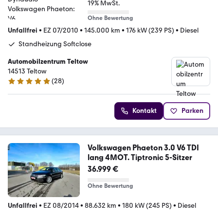
19% MwSt.
Ohne Bewertung
Unfallfrei
•
EZ 07/2010
•
145.000 km
•
176 kW (239 PS)
•
Diesel
Standheizung Softclose
Automobilzentrum Teltow
14513 Teltow
(
28
)
5 Sterne
Kontakt
Parken
Volkswagen Phaeton 3.0 V6 TDI
lang 4MOT. Tiptronic 5-Sitzer
36.999 €
Ohne Bewertung
Unfallfrei
•
EZ 08/2014
•
88.632 km
•
180 kW (245 PS)
•
Diesel