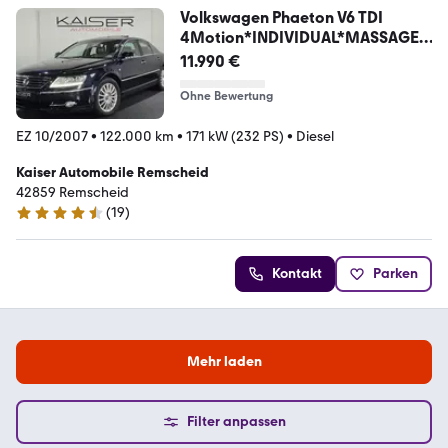
Volkswagen Phaeton V6 TDI
4Motion*INDIVIDUAL*MASSAGE*
SITZKL
11.990 €
Ohne Bewertung
EZ 10/2007
•
122.000 km
•
171 kW (232 PS)
•
Diesel
Kaiser Automobile Remscheid
42859 Remscheid
(
19
)
4.4 Sterne
Kontakt
Parken
Mehr laden
Filter anpassen