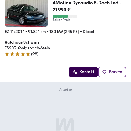
4Motion Dynaudio S-Dach Led
Luft
21.990 €
Fairer Preis
EZ 11/2014
•
91.821 km
•
180 kW (245 PS)
•
Diesel
Autohaus Schwarz
75203 Königsbach-Stein
(
98
)
4.9 Sterne
Kontakt
Parken