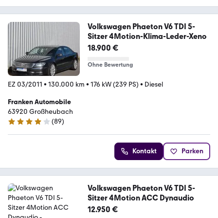
Volkswagen Phaeton V6 TDI 5-
Sitzer 4Motion-Klima-Leder-Xeno
18.900 €
Ohne Bewertung
EZ 03/2011
•
130.000 km
•
176 kW (239 PS)
•
Diesel
Franken Automobile
63920 Großheubach
(
89
)
4.1 Sterne
Kontakt
Parken
Volkswagen Phaeton V6 TDI 5-
Sitzer 4Motion ACC Dynaudio
12.950 €