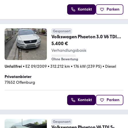
Kontakt
Parken
Gesponsert
Volkswagen Phaeton 3.0 V6 TDI
4MOTION Edition 6 Edition 6
5.400 €
Verhandlungsbasis
Ohne Bewertung
Unfallfrei
•
EZ 09/2009
•
312.212 km
•
176 kW (239 PS)
•
Diesel
Privatanbieter
77652 Offenburg
Kontakt
Parken
Gesponsert
Volkswagen Phaeton V6 TDI 5-