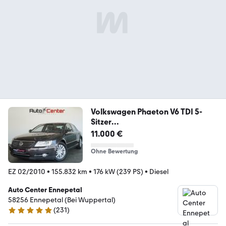
Volkswagen Phaeton V6 TDI 5-
Sitzer
4Motion*Kam*Massage*SHZ*
11.000 €
Ohne Bewertung
EZ 02/2010
•
155.832 km
•
176 kW (239 PS)
•
Diesel
Auto Center Ennepetal
58256 Ennepetal (Bei Wuppertal)
(
231
)
5 Sterne