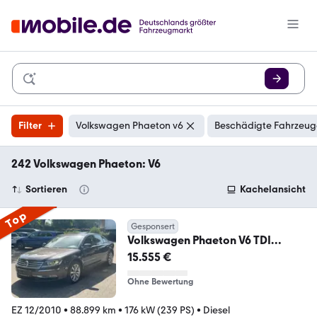
Filter
Volkswagen Phaeton v6
Beschädigte Fahrzeuge
242 Volkswagen Phaeton: V6
Sortieren
Kachelansicht
Top
Gesponsert
Volkswagen Phaeton V6 TDI
4Motion*KAMERA*EURO5*KEYLE
15.555 €
SS*TOP
Ohne Bewertung
EZ 12/2010
•
88.899 km
•
176 kW (239 PS)
•
Diesel