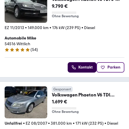
Sitzer 4Motion lang
9.790 €
Ohne Bewertung
EZ 11/2013
•
149.000 km
•
176 kW (239 PS)
•
Diesel
Automobile Mike
54516 Wittlich
(
54
)
4.8 Sterne
Kontakt
Parken
Gesponsert
Volkswagen Phaeton V6 TDI
4Motion
1.699 €
Ohne Bewertung
Unfallfrei
•
EZ 08/2007
•
381.000 km
•
171 kW (232 PS)
•
Diesel