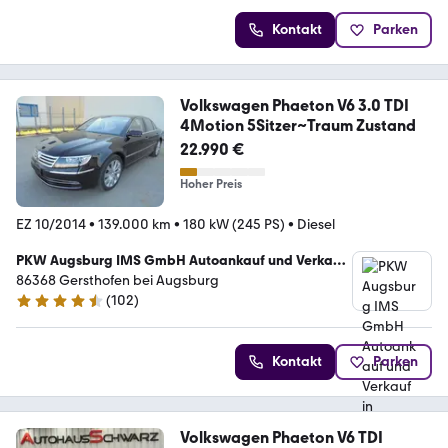
Kontakt
Parken
Volkswagen Phaeton V6 3.0 TDI
4Motion 5Sitzer~Traum Zustand
22.990 €
Hoher Preis
EZ 10/2014
•
139.000 km
•
180 kW (245 PS)
•
Diesel
PKW Augsburg IMS GmbH Autoankauf und Verkauf
in Gersthofen bei Augsburg
86368 Gersthofen bei Augsburg
(
102
)
4.3 Sterne
Kontakt
Parken
Volkswagen Phaeton V6 TDI