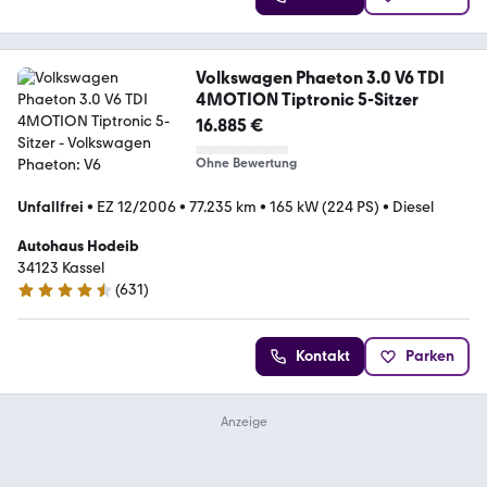
Volkswagen Phaeton 3.0 V6 TDI
4MOTION Tiptronic 5-Sitzer
16.885 €
Ohne Bewertung
Unfallfrei
•
EZ 12/2006
•
77.235 km
•
165 kW (224 PS)
•
Diesel
Autohaus Hodeib
34123 Kassel
(
631
)
4.6 Sterne
Kontakt
Parken