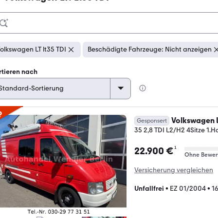
olkswagen LT lt35 TDI
Beschädigte Fahrzeuge: Nicht anzeigen
rtieren nach
p
Volkswagen 
Gesponsert
35 2,8 TDI L2/H2 4Sitze 1.H
¹
22.900 €
Ohne Bewer
Versicherung vergleichen
Unfallfrei
•
EZ 01/2004
•
1