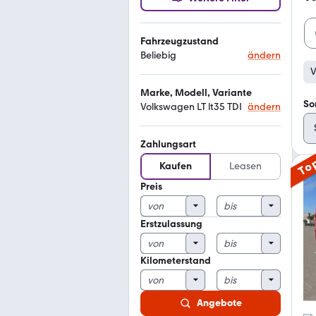
Fahrzeugzustand
Beliebig
ändern
V
Marke, Modell, Variante
So
Volkswagen LT lt35 TDI
ändern
Zahlungsart
To
Kaufen
Leasen
Preis
Erstzulassung
Kilometerstand
Angebote