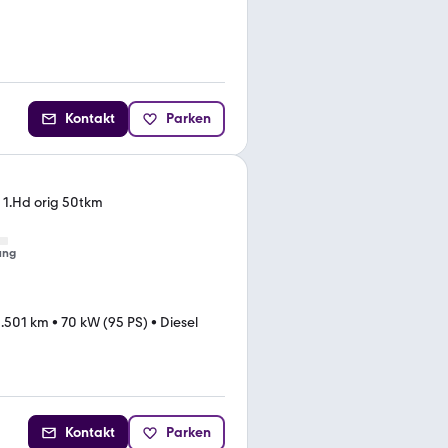
Kontakt
Parken
 1.Hd orig 50tkm
ung
.501 km
•
70 kW (95 PS)
•
Diesel
Kontakt
Parken