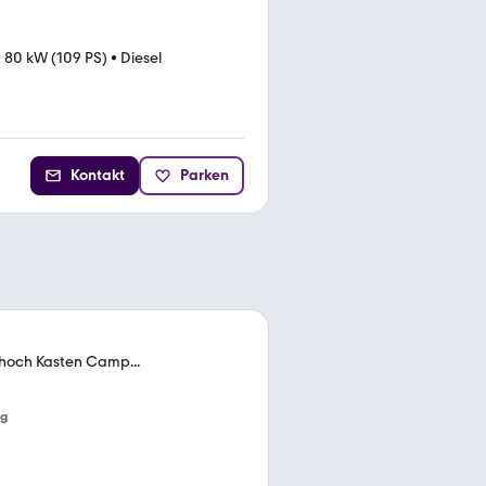
•
80 kW (109 PS)
•
Diesel
Kontakt
Parken
 hoch Kasten Camp...
ng