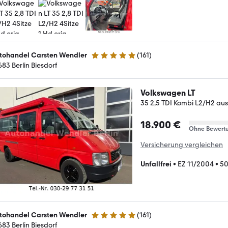
tohandel Carsten Wendler
(
161
)
4.8 Sterne
683 Berlin Biesdorf
Volkswagen LT
35 2,5 TDI Kombi L2/H2 aus
18.900 €
Ohne Bewert
Versicherung vergleichen
Unfallfrei
•
EZ 11/2004
•
50
tohandel Carsten Wendler
(
161
)
4.8 Sterne
683 Berlin Biesdorf