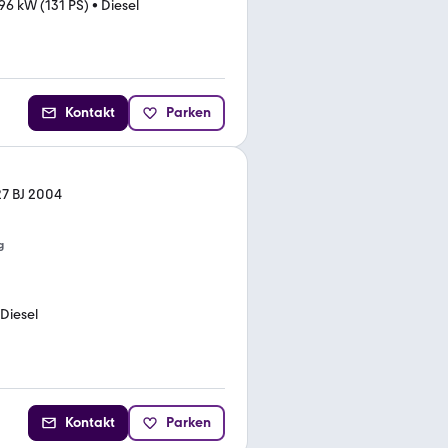
96 kW (131 PS)
•
Diesel
Kontakt
Parken
27 BJ 2004
g
Diesel
Kontakt
Parken