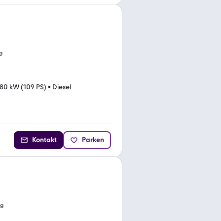
g
80 kW (109 PS)
•
Diesel
Kontakt
Parken
ng