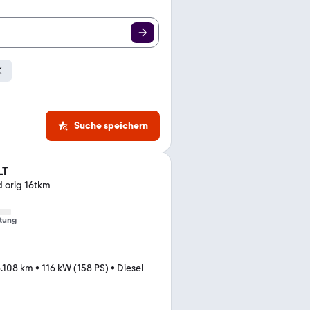
Suche speichern
LT
d orig 16tkm
tung
6.108 km
•
116 kW (158 PS)
•
Diesel