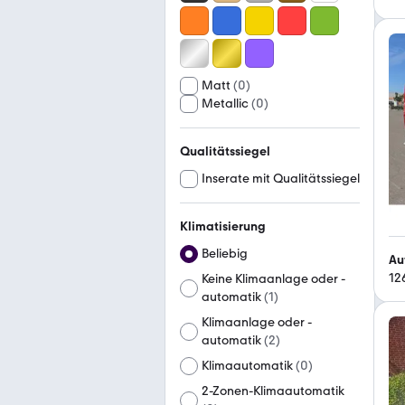
Matt
(
0
)
Metallic
(
0
)
Qualitätssiegel
Inserate mit Qualitätssiegel
Klimatisierung
Beliebig
Au
12
Keine Klimaanlage oder -
automatik
(
1
)
Klimaanlage oder -
automatik
(
2
)
Klimaautomatik
(
0
)
2-Zonen-Klimaautomatik