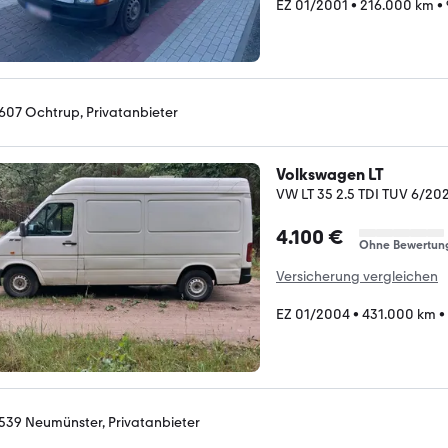
EZ 01/2001
•
216.000 km
•
607 Ochtrup, Privatanbieter
Volkswagen LT
VW LT 35 2.5 TDI TUV 6/20
4.100 €
Ohne Bewertun
Versicherung vergleichen
EZ 01/2004
•
431.000 km
•
539 Neumünster, Privatanbieter