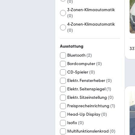
(
0
)
3-Zonen-Klimaautomatik
(
0
)
4-Zonen-Klimaautomatik
(
0
)
Ausstattung
33
Bluetooth
(
2
)
Bordcomputer
(
0
)
CD-Spieler
(
0
)
Elektr. Fensterheber
(
0
)
Elektr. Seitenspiegel
(
1
)
Elektr. Sitzeinstellung
(
0
)
Freisprecheinrichtung
(
1
)
Head-Up Display
(
0
)
Isofix
(
0
)
Multifunktionslenkrad
(
0
)