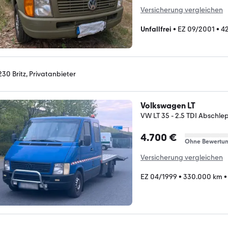
Versicherung vergleichen
Unfallfrei
•
EZ 09/2001
•
4
230 Britz, Privatanbieter
Volkswagen LT
VW LT 35 - 2.5 TDI Absch
4.700 €
Ohne Bewertu
Versicherung vergleichen
EZ 04/1999
•
330.000 km