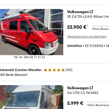
Volkswagen LT
35 2,8 TDI L2/H2 4Sitze 1.H
¹
22.900 €
Ohne Bewer
Versicherung vergleichen
Unfallfrei
•
EZ 01/2004
•
1
tohandel Carsten Wendler
(
161
)
4.8 Sterne
683 Berlin Biesdorf
Volkswagen LT
Vw LT35 2,5 Tdi MAX
5.999 €
Ohne Bewertun