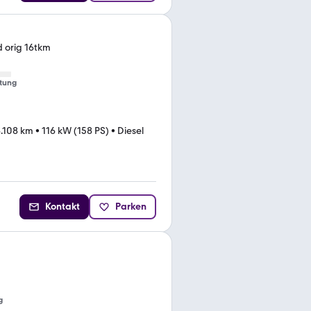
d orig 16tkm
tung
6.108 km
•
116 kW (158 PS)
•
Diesel
Kontakt
Parken
g