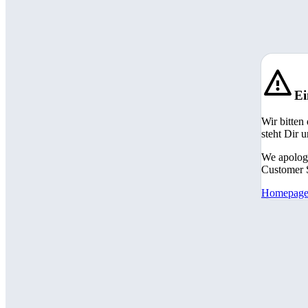
Ei
Wir bitten
steht Dir 
We apologi
Customer S
Homepag