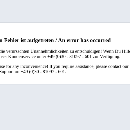
n Fehler ist aufgetreten / An error has occurred
 die verursachten Unannehmlichkeiten zu entschuldigen! Wenn Du Hilfe
unser Kundenservice unter +49 (0)30 - 81097 - 601 zur Verfügung.
se for any inconvenience! If you require assistance, please contact our
upport on +49 (0)30 - 81097 - 601.
e