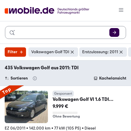
Filter
Volkswagen Golf TDI
Erstzulassung: 2011
435 Volkswagen Golf aus 2011: TDI
Sortieren
Kachelansicht
Top
Gesponsert
Volkswagen Golf VI 1.6 TDI
Trendline*DSG*KEYLESS*KAMERA
9.999 €
*TOP
Ohne Bewertung
EZ 06/2011
•
142.000 km
•
77 kW (105 PS)
•
Diesel