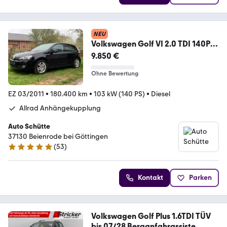
NEU
Volkswagen Golf VI 2.0 TDI 140PS
4Motion TEAM AHK ALU SHZ
9.850 €
Ohne Bewertung
EZ 03/2011
•
180.400 km
•
103 kW (140 PS)
•
Diesel
Allrad Anhängekupplung
Auto Schütte
37130 Beienrode bei Göttingen
(
53
)
5 Sterne
Kontakt
Parken
Volkswagen Golf Plus 1.6TDI TÜV
bis 07/28 Berganfahrassiste