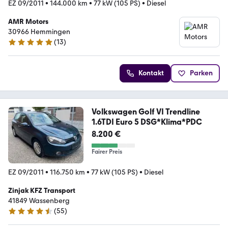
EZ 09/2011
•
144.000 km
•
77 kW (105 PS)
•
Diesel
AMR Motors
30966 Hemmingen
(
13
)
5 Sterne
Kontakt
Parken
Volkswagen Golf VI Trendline
1.6TDI Euro 5 DSG*Klima*PDC
8.200 €
Fairer Preis
EZ 09/2011
•
116.750 km
•
77 kW (105 PS)
•
Diesel
Zinjak KFZ Transport
41849 Wassenberg
(
55
)
4.7 Sterne