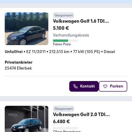
Gesponsert
Volkswagen Golf 1.6 TDI
BlueMotion Technology
5.100 €
Cabriolet...
Verhandlungsbasis
Fairer Preis
Unfallfrei
•
EZ 11/2011
•
212.513 km
•
77 kW (105 PS)
•
Diesel
Privatanbieter
25474 Ellerbek
Kontakt
Parken
Gesponsert
Volkswagen Golf 2.0 TDI
Comfortline*Automatik-
6.480 €
ServiceNEU*
Ohne Bewertung