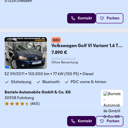
01328 Dresden
Kontakt
Parken
NEU
Volkswagen Golf VI Variant 1.6 TDI
Trendline, DSG, Klima
7.890 €
Ohne Bewertung
EZ 09/2011
•
150.000 km
•
77 kW (105 PS)
•
Diesel
Sitzheizung
Bluetooth
PDC vorne & hinten
Bartels-Automobile GmbH & Co. KG
30938 Fuhrberg
(
465
)
4.6 Sterne
Kontakt
Parken