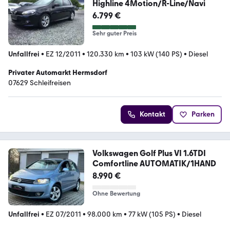
Highline 4Motion/R-Line/Navi
6.799 €
Sehr guter Preis
Unfallfrei
•
EZ 12/2011
•
120.330 km
•
103 kW (140 PS)
•
Diesel
Privater Automarkt Hermsdorf
07629 Schleifreisen
Kontakt
Parken
Volkswagen Golf Plus VI 1.6TDI
Comfortline AUTOMATIK/1HAND
8.990 €
Ohne Bewertung
Unfallfrei
•
EZ 07/2011
•
98.000 km
•
77 kW (105 PS)
•
Diesel