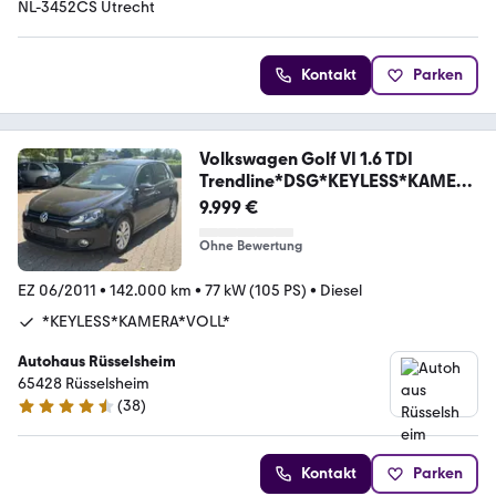
NL-3452CS Utrecht
Kontakt
Parken
Volkswagen Golf VI 1.6 TDI
Trendline*DSG*KEYLESS*KAMERA
*TOP
9.999 €
Ohne Bewertung
EZ 06/2011
•
142.000 km
•
77 kW (105 PS)
•
Diesel
*KEYLESS*KAMERA*VOLL*
Autohaus Rüsselsheim
65428 Rüsselsheim
(
38
)
4.4 Sterne
Kontakt
Parken