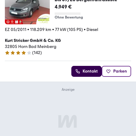
4.949 €
Ohne Bewertung
EZ 05/2011
•
118.209 km
•
77 kW (105 PS)
•
Diesel
Kurt Stricker GmbH & Co. KG
32805 Horn Bad Meinberg
(
142
)
4.1 Sterne
Kontakt
Parken