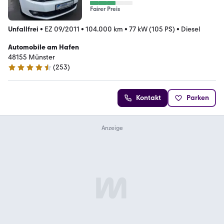
Fairer Preis
Unfallfrei
•
EZ 09/2011
•
104.000 km
•
77 kW (105 PS)
•
Diesel
Automobile am Hafen
48155 Münster
(
253
)
4.7 Sterne
Kontakt
Parken