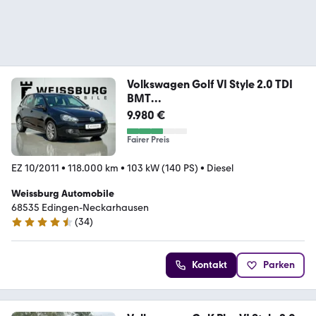
Volkswagen Golf VI Style 2.0 TDI
BMT
DSG*AHK*RFK*SHZ*TEMPOM
9.980 €
Fairer Preis
EZ 10/2011
•
118.000 km
•
103 kW (140 PS)
•
Diesel
Weissburg Automobile
68535 Edingen-Neckarhausen
(
34
)
4.6 Sterne
Kontakt
Parken