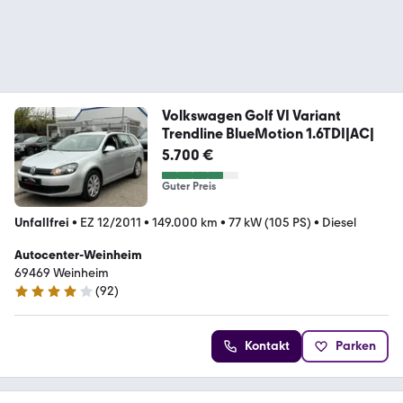
Volkswagen Golf VI Variant
Trendline BlueMotion 1.6TDI|AC|
5.700 €
Guter Preis
Unfallfrei
•
EZ 12/2011
•
149.000 km
•
77 kW (105 PS)
•
Diesel
Autocenter-Weinheim
69469 Weinheim
(
92
)
4.2 Sterne
Kontakt
Parken