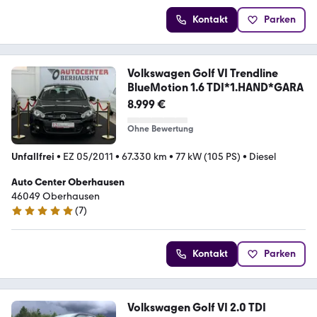
Kontakt
Parken
Volkswagen Golf VI Trendline
BlueMotion 1.6 TDI*1.HAND*GARA
8.999 €
Ohne Bewertung
Unfallfrei
•
EZ 05/2011
•
67.330 km
•
77 kW (105 PS)
•
Diesel
Auto Center Oberhausen
46049 Oberhausen
(
7
)
5 Sterne
Kontakt
Parken
Volkswagen Golf VI 2.0 TDI