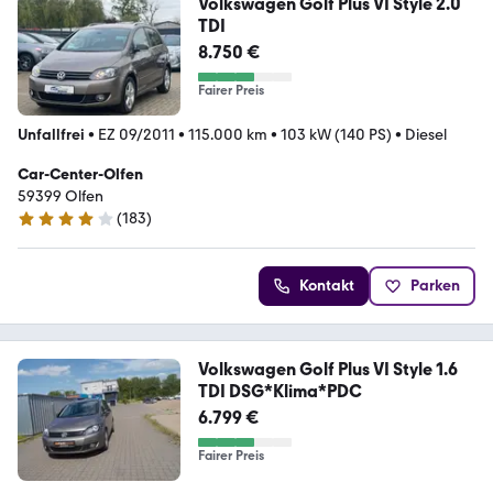
Volkswagen Golf Plus VI Style 2.0
TDI
8.750 €
Fairer Preis
Unfallfrei
•
EZ 09/2011
•
115.000 km
•
103 kW (140 PS)
•
Diesel
Car-Center-Olfen
59399 Olfen
(
183
)
3.9 Sterne
Kontakt
Parken
Volkswagen Golf Plus VI Style 1.6
TDI DSG*Klima*PDC
6.799 €
Fairer Preis