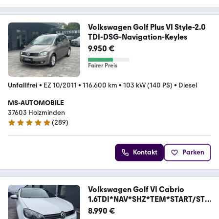
Volkswagen Golf Plus VI Style-2.0
TDI-DSG-Navigation-Keyles
9.950 €
Fairer Preis
Unfallfrei
•
EZ 10/2011
•
116.600 km
•
103 kW (140 PS)
•
Diesel
MS-AUTOMOBILE
37603 Holzminden
(
289
)
4.9 Sterne
Kontakt
Parken
Volkswagen Golf VI Cabrio
1.6TDI*NAV*SHZ*TEM*START/STO
P*PDC
8.990 €