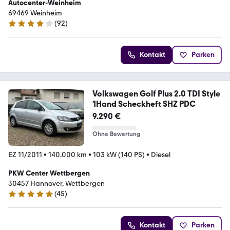
Autocenter-Weinheim
69469 Weinheim
(
92
)
4.2 Sterne
Kontakt
Parken
Volkswagen Golf Plus 2.0 TDI Style
1Hand Scheckheft SHZ PDC
9.290 €
Ohne Bewertung
EZ 11/2011
•
140.000 km
•
103 kW (140 PS)
•
Diesel
PKW Center Wettbergen
30457 Hannover, Wettbergen
(
45
)
4.8 Sterne
Kontakt
Parken