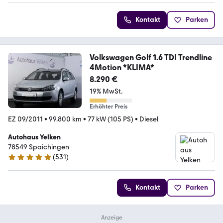
Kontakt
Parken
Volkswagen Golf 1.6 TDI Trendline
4Motion *KLIMA*
8.290 €
19% MwSt.
Erhöhter Preis
EZ 09/2011
•
99.800 km
•
77 kW (105 PS)
•
Diesel
Autohaus Yelken
78549 Spaichingen
(
531
)
5 Sterne
Kontakt
Parken