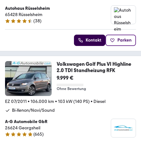
Autohaus Rüsselsheim
65428 Rüsselsheim
(
38
)
4.4 Sterne
Kontakt
Parken
Volkswagen Golf Plus VI Highline
2.0 TDI Standheizung RFK
9.999 €
Ohne Bewertung
EZ 07/2011
•
106.000 km
•
103 kW (140 PS)
•
Diesel
Bi-Xenon/Navi/Sound
A-G Automobile GbR
26624 Georgsheil
(
665
)
4.9 Sterne