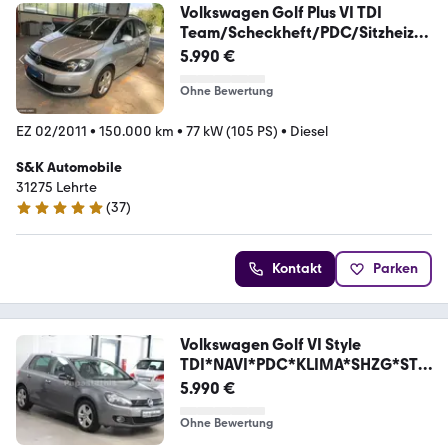
Volkswagen Golf Plus VI TDI
Team/Scheckheft/PDC/Sitzheizun
g
5.990 €
Ohne Bewertung
EZ 02/2011
•
150.000 km
•
77 kW (105 PS)
•
Diesel
S&K Automobile
31275 Lehrte
(
37
)
4.8 Sterne
Kontakt
Parken
Volkswagen Golf VI Style
TDI*NAVI*PDC*KLIMA*SHZG*STA
NDHZG*
5.990 €
Ohne Bewertung