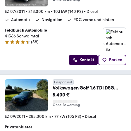
EZ 07/2011
•
218.000 km
•
103 kW (140 PS)
•
Diesel
Automatik
Navigation
PDC vorne und hinten
Feldbusch Automobile
41366 Schwalmtal
(
58
)
4.5 Sterne
Kontakt
Parken
Gesponsert
Volkswagen Golf 1.6 TDI DSG
Exclusive Variant
5.400 €
Ohne Bewertung
EZ 09/2011
•
285.000 km
•
77 kW (105 PS)
•
Diesel
Privatanbieter