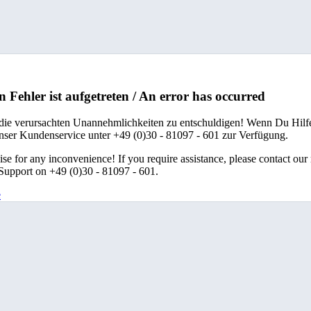
n Fehler ist aufgetreten / An error has occurred
 die verursachten Unannehmlichkeiten zu entschuldigen! Wenn Du Hilfe
unser Kundenservice unter +49 (0)30 - 81097 - 601 zur Verfügung.
se for any inconvenience! If you require assistance, please contact our
upport on +49 (0)30 - 81097 - 601.
e