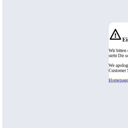
Ei
Wir bitten
steht Dir 
We apologi
Customer S
Homepag